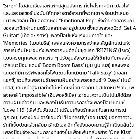
‘Siren’ โชว์สเปเชียลเอฟเฟกต์สุดอลังการ ทั้งไพโรเทคนิก เปลวไฟ
และแสงเลเซอร์ มุ่งมั่นให้ทุกสายตาจ้องมาที่พวกเขา พร้อมนำเสนอ
แนวเพลงอันเป็นเอกลักษณ์ “Emotional Pop” ซึ่งถ่ายทอดอารมณ์
ของสมาชิกผ่านดนตรีในหลากหลายรูปแบบ ตั้งแต่เพลงเดบิวต์ ‘Get A
Guitar’ (เก็ต อะ กีตาร์) เพลงป๊อปแห่งแรงบันดาลใจ และ
‘Memories’ (เมมโมรีส์) เพลงแห่งความทรงจำและสัญลักษณ์แห่ง
การเริ่มต้นใหม่ จนถึงเพลงจากมินิอัลบั้มชุดแรก ‘RIIZING’ (ไรซิ่ง)
แบบครบทุกเพลง พาแฟน ๆ ปรับจูนจังหวะเบสให้เข้ากันกับเพลงไต
เติลแนวป๊อป แดนซ์ ‘Boom Boom Bass’ (บูม บูม เบส) และเพลง
แดนซ์ที่มีการริฟฟ์แซกโซโฟนชวนโยกตัวตาม ‘Talk Saxy’ (ทอล์ก
แซกซี่) รวมถึงเพลงในธีมความฝันอย่างเพลงแดนซ์ ‘9 Days’ (ไนน์
เดย์ส์) เดินหน้าสู่ฝันอย่างไม่เหน็ดเหนื่อย ราวกับ 1 สัปดาห์มี 9 วัน, เพ
ลงเฮาส์ ‘Impossible’ (อิมพอสซิเบิล) เอาชนะความเป็นไปไม่ได้ด้วย
ความฝันเดียวกัน และเพลงในธีมความรักอย่างเพลงป๊อป แดนซ์
‘Love 119’ (เลิฟ วันวันไนน์) เปรียบเทียบรักแรกกับสถานการณ์
ฉุกเฉิน, เพลงป๊อป อาร์แอนด์บี ‘Honestly’ (ออเนสลี) บอกลาความ
รักที่เจ็บปวดแล้วกลับมารักตัวเอง อีกทั้งยังมอบความรู้สึกเปี่ยมล้นใน
เพลงป๊อปจังหวะปานกลางที่แต่งขึ้นเพื่อแฟนคลับอย่าง ‘One Kiss’