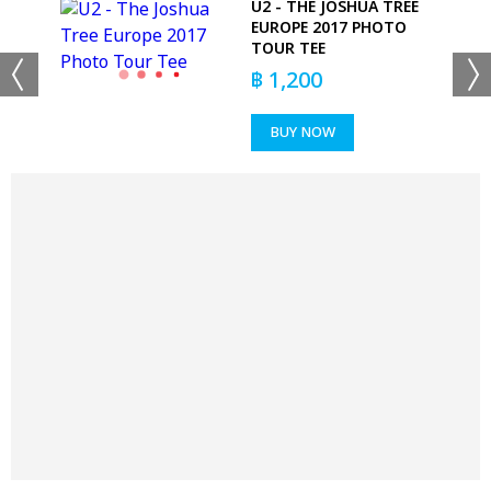
U2 - THE JOSHUA TREE
ALL
EUROPE 2017 PHOTO
TOUR TEE
฿
1,200
BUY NOW