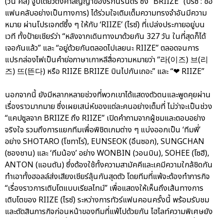
(วัน คิส) จูบเดียวดั่งคำสัญญาของรักนิรันดร์ ซึ่ง “BRIIZE” (บรีซ : ชื่อ
แฟนคลับอย่างเป็นทางการ) ได้ร่วมใจเติมเต็มความทรงจำอันมีความ
หมาย ผ่านโปรเจกต์ซึ้ง ๆ ให้กับ ‘RIIZE’ (ไรซ์) ที่เปล่งประกายอยู่บน
เวที ทั้งป้ายเชียร์ว่า “หลังจากเดินทางมาด้วยกัน 327 วัน ในที่สุดก็ได้
เจอกันแล้ว” และ “อยู่ด้วยกันตลอดไปเลยนะ RIIZE” ตลอดจนการ
แปรกล่องไฟเป็นคำย่อภาษาเกาหลีสื่อความหมายว่า “라(이즈) 브(리
즈) 뜨(뜬다) หรือ RIIZE BRIIZE บินไปกันเถอะ” และ “❤ RIIZE”
นอกจากนี้ ยังมีหลากหลายช่วงที่พวกเขาได้แสดงตัวตนและพูดคุยผ่าน
เรื่องราวมากมาย ซึ่งเผยเสน่ห์ของแต่ละคนอย่างเต็มที่ ไม่ว่าจะเป็นช่วง
“แคปซูลจาก BRIIZE ถึง RIIZE” เปิดคำถามจากผู้ชมและตอบอย่าง
จริงใจ รวมถึงการแยกทีมเพื่อพิชิตเกมต่าง ๆ แบ่งออกเป็น ‘ทีมพี่’
อย่าง SHOTARO (โชทาโร่), EUNSEOK (อึนซอก), SUNGCHAN
(ซองชาน) และ ‘ทีมน้อง’ อย่าง WONBIN (วอนบิน), SOHEE (โซฮี),
ANTON (แอนตัน) ซึ่งต้องใช้ทั้งความสามัคคีและเคมีความใกล้ชิดกัน
ทำเอาทั้งฮอลล์ส่งเสียงเชียร์ลุ้นกันสุดตัว โดยทีมที่แพ้จะต้องทำภารกิจ
“เรื่องราวการเติบโตแบบเรียลไทม์” เพื่อแสดงให้เห็นถึงเส้นทางการ
เติบโตของ RIIZE (ไรซ์) ระหว่างการทัวร์แฟนคอนครั้งนี้ พร้อมรับชม
และตัดสินภารกิจก่อนหน้าของทีมที่แพ้ไปด้วยกัน ไฮไลท์ความพิเศษยัง