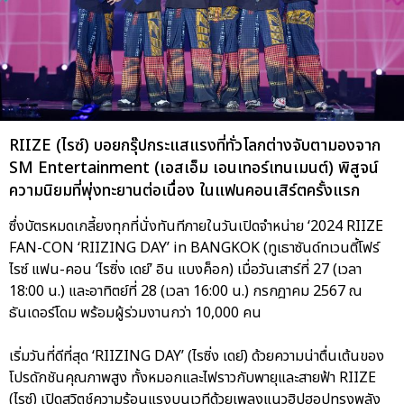
RIIZE (ไรซ์) บอยกรุ๊ปกระแสแรงที่ทั่วโลกต่างจับตามองจาก
SM Entertainment (เอสเอ็ม เอนเทอร์เทนเมนต์) พิสูจน์
ความนิยมที่พุ่งทะยานต่อเนื่อง ในแฟนคอนเสิร์ตครั้งแรก
ซึ่งบัตรหมดเกลี้ยงทุกที่นั่งทันทีภายในวันเปิดจำหน่าย ‘2024 RIIZE
FAN-CON ‘RIIZING DAY’ in BANGKOK (ทูเธาซันด์ทเวนตี้โฟร์
ไรซ์ แฟน-คอน ‘ไรซิ่ง เดย์’ อิน แบงค็อก) เมื่อวันเสาร์ที่ 27 (เวลา
18:00 น.) และอาทิตย์ที่ 28 (เวลา 16:00 น.) กรกฎาคม 2567 ณ
ธันเดอร์โดม พร้อมผู้ร่วมงานกว่า 10,000 คน
เริ่มวันที่ดีที่สุด ‘RIIZING DAY’ (ไรซิ่ง เดย์) ด้วยความน่าตื่นเต้นของ
โปรดักชันคุณภาพสูง ทั้งหมอกและไฟราวกับพายุและสายฟ้า RIIZE
(ไรซ์) เปิดสวิตช์ความร้อนแรงบนเวทีด้วยเพลงแนวฮิปฮอปทรงพลัง