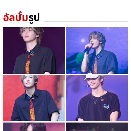
อัลบั้ม
รูป