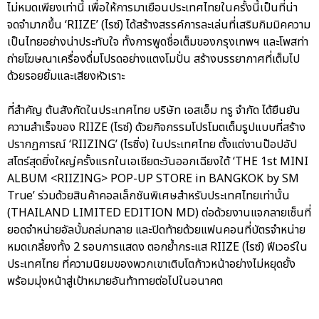
ไม่หมดเพียงเท่านี้ เพื่อให้การมาเยือนประเทศไทยในครั้งนี้เป็นที่น่า
จดจำมากขึ้น ‘RIIZE’ (ไรซ์) ได้สร้างสรรค์การละเล่นที่เสริมกิมมิคความ
เป็นไทยอย่างน่าประทับใจ ทั้งการพูดชื่อเต็มของกรุงเทพฯ และโพสท่า
ถ่ายโฆษณาเครื่องดื่มโปรดอย่างแตงโมปั่น สร้างบรรยากาศที่เต็มไป
ด้วยรอยยิ้มและเสียงหัวเราะ
ที่สำคัญ ต้นสังกัดในประเทศไทย บริษัท เอสเอ็ม ทรู จำกัด ได้ยืนยัน
ความสำเร็จของ RIIZE (ไรซ์) ด้วยกิจกรรมโปรโมตเต็มรูปแบบที่สร้าง
ปรากฏการณ์ ‘RIIZING’ (ไรซิ่ง) ในประเทศไทย ตั้งแต่งานป๊อปอัป
สโตร์สุดยิ่งใหญ่ครั้งแรกในเอเชียตะวันออกเฉียงใต้ ‘THE 1st MINI
ALBUM <RIIZING> POP-UP STORE in BANGKOK by SM
True’ ร่วมด้วยสินค้าคอลเล็กชันพิเศษสำหรับประเทศไทยเท่านั้น
(THAILAND LIMITED EDITION MD) ต่อด้วยงานแจกลายเซ็นที่
ยอดจำหน่ายอัลบั้มถล่มทลาย และปิดท้ายด้วยแฟนคอนที่บัตรจำหน่าย
หมดเกลี้ยงทั้ง 2 รอบการแสดง ตอกย้ำกระแส RIIZE (ไรซ์) ฟีเวอร์ใน
ประเทศไทย ที่ความนิยมของพวกเขาเติบโตก้าวหน้าอย่างไม่หยุดยั้ง
พร้อมมุ่งหน้าสู่เป้าหมายอันท้าทายต่อไปในอนาคต