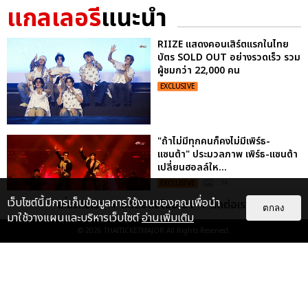
แกลเลอรี
แนะนำ
RIIZE แสดงคอนเสิร์ตแรกในไทย
บัตร SOLD OUT อย่างรวดเร็ว รวม
ผู้ชมกว่า 22,000 คน
EXCLUSIVE
"ถ้าไม่มีทุกคนก็คงไม่มีเพิร์ธ-
แซนต้า" ประมวลภาพ เพิร์ธ-แซนต้า
เปลี่ยนฮอลล์ให...
EXCLUSIVE
: 34
เว็บไซต์นี้มีการเก็บข้อมูลการใช้งานของคุณเพื่อนำ
เกี่ยวกับเรา
ติดต่อลงโฆษณา
ติดต่อเรา
ตกลง
มาใช้วางแผนและบริหารเว็บไซต์
อ่านเพิ่มเติม
© 2026
THAITICKETMAJOR
All Rights Reserved.
ไม่ว่าจะวันนี้หรือวันไหน ก็จะยังภูมิใจ
ในตัว "แจบอม" เหมือนเดิม!
ประมวลภาพ JA...
EXCLUSIVE
: 28