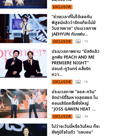
EXCLUSIVE
“ช่วงเวลาที่ไม่ได้เจอกัน
พิสูจน์แล้วว่ารักแท้จะไม่มี
วันจางหาย” ประมวลภาพ
JAEHYUN กับแฟน...
EXCLUSIVE
: 10
ประมวลภาพงาน “มีสติแล้ว
ลูกพีช PEACH AND ME
PREMIERE NIGHT”
ปอนด์-ภูวินทร์ คลั่งรัก
หวา...
EXCLUSIVE
: 16
ประมวลภาพ “จอส-กวิน”
จัดปาร์ตี้ริมหาดสุดฮอต ใน
คอนเสิร์ตครั้งยิ่งใหญ่
“JOSS GAWIN HEAT ...
EXCLUSIVE
: 34
ไม่ว่าจะวันนี้หรือวันไหน ก็จะ
ยังภูมิใจในตัว "แจบอม"