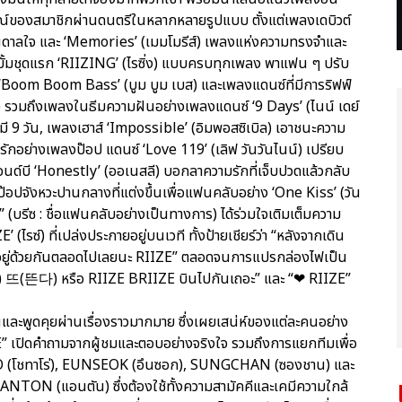
ณ์ของสมาชิกผ่านดนตรีในหลากหลายรูปแบบ ตั้งแต่เพลงเดบิวต์
บันดาลใจ และ ‘Memories’ (เมมโมรีส์) เพลงแห่งความทรงจำและ
ลบั้มชุดแรก ‘RIIZING’ (ไรซิ่ง) แบบครบทุกเพลง พาแฟน ๆ ปรับ
 ‘Boom Boom Bass’ (บูม บูม เบส) และเพลงแดนซ์ที่มีการริฟฟ์
 รวมถึงเพลงในธีมความฝันอย่างเพลงแดนซ์ ‘9 Days’ (ไนน์ เดย์
าห์มี 9 วัน, เพลงเฮาส์ ‘Impossible’ (อิมพอสซิเบิล) เอาชนะความ
ักอย่างเพลงป๊อป แดนซ์ ‘Love 119’ (เลิฟ วันวันไนน์) เปรียบ
นด์บี ‘Honestly’ (ออเนสลี) บอกลาความรักที่เจ็บปวดแล้วกลับ
ป๊อปจังหวะปานกลางที่แต่งขึ้นเพื่อแฟนคลับอย่าง ‘One Kiss’ (วัน
” (บรีซ : ชื่อแฟนคลับอย่างเป็นทางการ) ได้ร่วมใจเติมเต็มความ
(ไรซ์) ที่เปล่งประกายอยู่บนเวที ทั้งป้ายเชียร์ว่า “หลังจากเดิน
ละ “อยู่ด้วยกันตลอดไปเลยนะ RIIZE” ตลอดจนการแปรกล่องไฟเป็น
 뜨(뜬다) หรือ RIIZE BRIIZE บินไปกันเถอะ” และ “❤ RIIZE”
และพูดคุยผ่านเรื่องราวมากมาย ซึ่งเผยเสน่ห์ของแต่ละคนอย่าง
IZE” เปิดคำถามจากผู้ชมและตอบอย่างจริงใจ รวมถึงการแยกทีมเพื่อ
TARO (โชทาโร่), EUNSEOK (อึนซอก), SUNGCHAN (ซองชาน) และ
ANTON (แอนตัน) ซึ่งต้องใช้ทั้งความสามัคคีและเคมีความใกล้