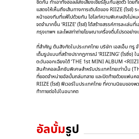
ชิดกัน ทำเอาทั้งฮอลล์ส่งเสียงเชียร์ลุ้นกันสุดตัว โดยท
แสดงให้เห็นถึงเส้นทางการเติบโตของ RIIZE (ไรซ์) ร
หน้าของทีมที่แพ้ไปด้วยกัน ไฮไลท์ความพิเศษยังไม่หมดเ
จดจำมากขึ้น ‘RIIZE’ (ไรซ์) ได้สร้างสรรค์การละเล่นที
กรุงเทพฯ และโพสท่าถ่ายโฆษณาเครื่องดื่มโปรดอย่างแต
ที่สำคัญ ต้นสังกัดในประเทศไทย บริษัท เอสเอ็ม ทรู 
เต็มรูปแบบที่สร้างปรากฏการณ์ ‘RIIZING’ (ไรซิ่ง) ใ
ตะวันออกเฉียงใต้ ‘THE 1st MINI ALBUM <RII
สินค้าคอลเล็กชันพิเศษสำหรับประเทศไทยเท่านั้
ที่ยอดจำหน่ายอัลบั้มถล่มทลาย และปิดท้ายด้วยแฟนค
RIIZE (ไรซ์) ฟีเวอร์ในประเทศไทย ที่ความนิยมของพวกเข
ท้าทายต่อไปในอนาคต
อัลบั้ม
รูป