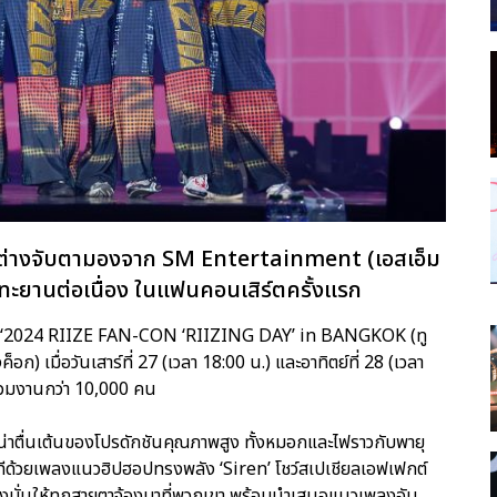
โลกต่างจับตามองจาก SM Entertainment (เอสเอ็ม
่งทะยานต่อเนื่อง ในแฟนคอนเสิร์ตครั้งแรก
ำหน่าย ‘2024 RIIZE FAN-CON ‘RIIZING DAY’ in BANGKOK (ทู
ค็อก) เมื่อวันเสาร์ที่ 27 (เวลา 18:00 น.) และอาทิตย์ที่ 28 (เวลา
่วมงานกว่า 10,000 คน
ยความน่าตื่นเต้นของโปรดักชันคุณภาพสูง ทั้งหมอกและไฟราวกับพายุ
วทีด้วยเพลงแนวฮิปฮอปทรงพลัง ‘Siren’ โชว์สเปเชียลเอฟเฟกต์
ุ่งมั่นให้ทุกสายตาจ้องมาที่พวกเขา พร้อมนำเสนอแนวเพลงอัน