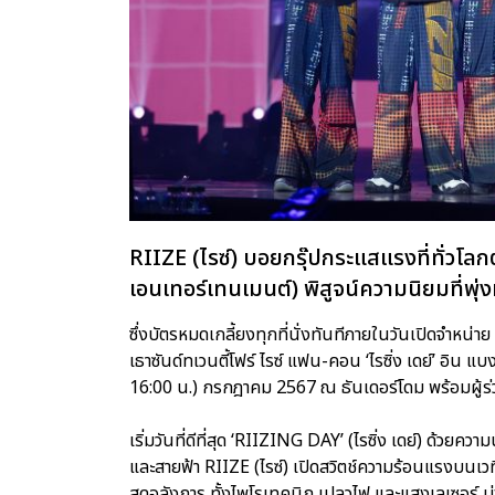
RIIZE (ไรซ์) บอยกรุ๊ปกระแสแรงที่ทั่ว
เอนเทอร์เทนเมนต์) พิสูจน์ความนิยมที่พุ
ซึ่งบัตรหมดเกลี้ยงทุกที่นั่งทันทีภายในวันเปิดจ
เธาซันด์ทเวนตี้โฟร์ ไรซ์ แฟน-คอน ‘ไรซิ่ง เดย์’ อิน แบง
16:00 น.) กรกฎาคม 2567 ณ ธันเดอร์โดม พร้อมผู้ร
เริ่มวันที่ดีที่สุด ‘RIIZING DAY’ (ไรซิ่ง เดย์) ด้ว
และสายฟ้า RIIZE (ไรซ์) เปิดสวิตช์ความร้อนแรงบนเ
สุดอลังการ ทั้งไพโรเทคนิก เปลวไฟ และแสงเลเซอร์ ม