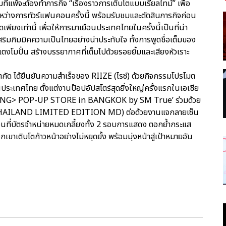
ีมที่แพ้จะต้องทำภารกิจ “เรื่องราวการเติบโตแบบเรียลไทม์” เพื่อ
ะหว่างการทัวร์แฟนคอนครั้งนี้ พร้อมรับชมและตัดสินภารกิจก่อน
พียงเท่านี้ เพื่อให้การมาเยือนประเทศไทยในครั้งนี้เป็นที่น่า
่เสริมกิมมิคความเป็นไทยอย่างน่าประทับใจ ทั้งการพูดชื่อเต็มของ
งโมปั่น สร้างบรรยากาศที่เต็มไปด้วยรอยยิ้มและเสียงหัวเราะ
จำกัด ได้ยืนยันความสำเร็จของ RIIZE (ไรซ์) ด้วยกิจกรรมโปรโมต
นประเทศไทย ตั้งแต่งานป๊อปอัปสโตร์สุดยิ่งใหญ่ครั้งแรกในเอเชีย
ZING> POP-UP STORE in BANGKOK by SM True’ ร่วมด้วย
น (THAILAND LIMITED EDITION MD) ต่อด้วยงานแจกลายเซ็น
อนที่บัตรจำหน่ายหมดเกลี้ยงทั้ง 2 รอบการแสดง ตอกย้ำกระแส
าเติบโตก้าวหน้าอย่างไม่หยุดยั้ง พร้อมมุ่งหน้าสู่เป้าหมายอัน