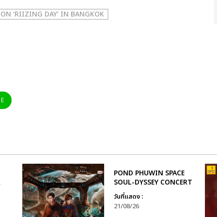
CON ‘RIIZING DAY’ IN BANGKOK
NE
POND PHUWIN SPACE
R
SOUL-DYSSEY CONCERT
วันที่แสดง :
21/08/26