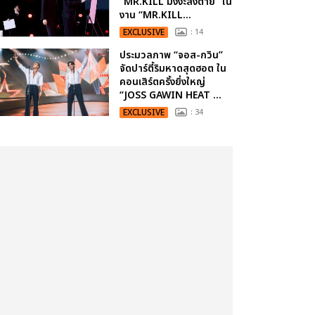
“MR.KILL มังงะสั่งตาย” ใน
งาน “MR.KILL...
EXCLUSIVE
: 14
ประมวลภาพ “จอส-กวิน”
จัดปาร์ตี้ริมหาดสุดฮอต ใน
คอนเสิร์ตครั้งยิ่งใหญ่
“JOSS GAWIN HEAT ...
EXCLUSIVE
: 34