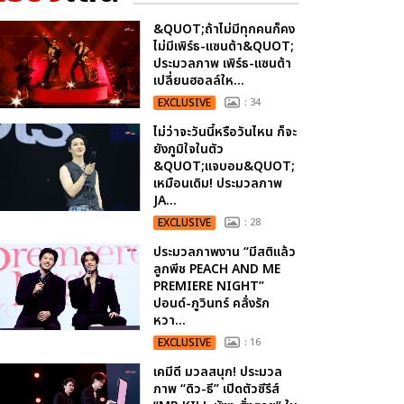
&QUOT;ถ้าไม่มีทุกคนก็คง
ไม่มีเพิร์ธ-แซนต้า&QUOT;
ประมวลภาพ เพิร์ธ-แซนต้า
เปลี่ยนฮอลล์ให...
EXCLUSIVE
: 34
ไม่ว่าจะวันนี้หรือวันไหน ก็จะ
ยังภูมิใจในตัว
&QUOT;แจบอม&QUOT;
เหมือนเดิม! ประมวลภาพ
JA...
EXCLUSIVE
: 28
ประมวลภาพงาน “มีสติแล้ว
ลูกพีช PEACH AND ME
PREMIERE NIGHT”
ปอนด์-ภูวินทร์ คลั่งรัก
หวา...
EXCLUSIVE
: 16
เคมีดี มวลสนุก! ประมวล
ภาพ “ดิว-ธี” เปิดตัวซีรีส์