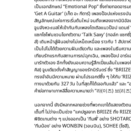
เป็นเอกลักษณ์ “Emotional Pop” ซึ่งถ่ายทอดอารม
‘Get A Guitar’ (เก็ต อะ กีตาร์) เพลงป๊อปแห่งแรง
สัญลักษณ์แห่งการเริ่มต้นใหม่ จนถึงเพลงจากมินิอั
จูนจังหวะเบสให้เข้ากันกับเพลงไตเติลแนวป๊อป แดนซ์
แซกโซโฟนชวนโยกตัวตาม ‘Talk Saxy’ (ทอล์ก แซกซี่)
ส์) เดินหน้าสู่ฝันอย่างไม่เหน็ดเหนื่อย ราวกับ 1 สัปด
เป็นไปไม่ได้ด้วยความฝันเดียวกัน และเพลงในธีมความร
เทียบรักแรกกับสถานการณ์ฉุกเฉิน, เพลงป๊อป อาร์แอ
มารักตัวเอง อีกทั้งยังมอบความรู้สึกเปี่ยมล้นในเพลง
คิส) จูบเดียวดั่งคำสัญญาของรักนิรันดร์ ซึ่ง “BRIIZE
ทรงจำอันมีความหมาย ผ่านโปรเจกต์ซึ้ง ๆ ให้กับ ‘RIIZE’ 
ทางมาด้วยกัน 327 วัน ในที่สุดก็ได้เจอกันแล้ว” แ
คำย่อภาษาเกาหลีสื่อความหมายว่า “라(이즈) 브(리즈)
นอกจากนี้ ยังมีหลากหลายช่วงที่พวกเขาได้แสดงตัวตน
เต็มที่ ไม่ว่าจะเป็นช่วง “แคปซูลจาก BRIIZE ถึง RI
พิชิตเกมต่าง ๆ แบ่งออกเป็น ‘ทีมพี่’ อย่าง SHO
‘ทีมน้อง’ อย่าง WONBIN (วอนบิน), SOHEE (โซฮี), 