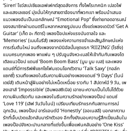
‘Siren’ โชว์สเปเชียลเอฟเฟกต์สุดอลังการ ทั้งไพโรเทคนิก เปลวไฟ
และแสงเลเซอร์ มุ่งมั่นให้ทุกสายตาจ้องมาที่พวกเขา พร้อมนำเสนอ
แนวเพลงอันเป็นเอกลักษณ์ “Emotional Pop” ซึ่งถ่ายทอดอารมณ์
ของสมาชิกผ่านดนตรีในหลากหลายรูปแบบ ตั้งแต่เพลงเดบิวต์ ‘Get A
Guitar’ (เก็ต อะ กีตาร์) เพลงป๊อปแห่งแรงบันดาลใจ และ
‘Memories’ (เมมโมรีส์) เพลงแห่งความทรงจำและสัญลักษณ์แห่ง
การเริ่มต้นใหม่ จนถึงเพลงจากมินิอัลบั้มชุดแรก ‘RIIZING’ (ไรซิ่ง)
แบบครบทุกเพลง พาแฟน ๆ ปรับจูนจังหวะเบสให้เข้ากันกับเพลงไต
เติลแนวป๊อป แดนซ์ ‘Boom Boom Bass’ (บูม บูม เบส) และเพลง
แดนซ์ที่มีการริฟฟ์แซกโซโฟนชวนโยกตัวตาม ‘Talk Saxy’ (ทอล์ก
แซกซี่) รวมถึงเพลงในธีมความฝันอย่างเพลงแดนซ์ ‘9 Days’ (ไนน์
เดย์ส์) เดินหน้าสู่ฝันอย่างไม่เหน็ดเหนื่อย ราวกับ 1 สัปดาห์มี 9 วัน, เพ
ลงเฮาส์ ‘Impossible’ (อิมพอสซิเบิล) เอาชนะความเป็นไปไม่ได้ด้วย
ความฝันเดียวกัน และเพลงในธีมความรักอย่างเพลงป๊อป แดนซ์
‘Love 119’ (เลิฟ วันวันไนน์) เปรียบเทียบรักแรกกับสถานการณ์
ฉุกเฉิน, เพลงป๊อป อาร์แอนด์บี ‘Honestly’ (ออเนสลี) บอกลาความ
รักที่เจ็บปวดแล้วกลับมารักตัวเอง อีกทั้งยังมอบความรู้สึกเปี่ยมล้นใน
เพลงป๊อปจังหวะปานกลางที่แต่งขึ้นเพื่อแฟนคลับอย่าง ‘One Kiss’