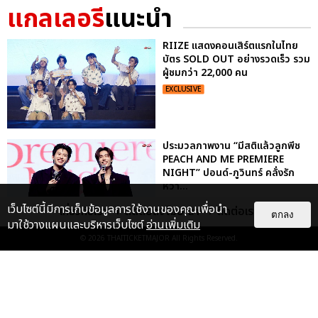
แกลเลอรี
แนะนำ
RIIZE แสดงคอนเสิร์ตแรกในไทย
บัตร SOLD OUT อย่างรวดเร็ว รวม
ผู้ชมกว่า 22,000 คน
EXCLUSIVE
ประมวลภาพงาน “มีสติแล้วลูกพีช
PEACH AND ME PREMIERE
NIGHT” ปอนด์-ภูวินทร์ คลั่งรัก
หวา...
EXCLUSIVE
: 16
เว็บไซต์นี้มีการเก็บข้อมูลการใช้งานของคุณเพื่อนำ
เกี่ยวกับเรา
ติดต่อลงโฆษณา
ติดต่อเรา
ตกลง
มาใช้วางแผนและบริหารเว็บไซต์
อ่านเพิ่มเติม
© 2026
THAITICKETMAJOR
All Rights Reserved.
"ถ้าไม่มีทุกคนก็คงไม่มีเพิร์ธ-
แซนต้า" ประมวลภาพ เพิร์ธ-แซนต้า
เปลี่ยนฮอลล์ให...
EXCLUSIVE
: 34