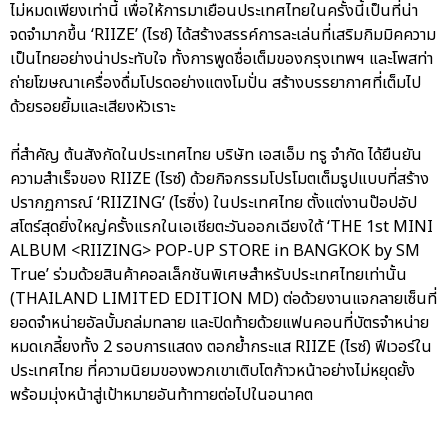
ไม่หมดเพียงเท่านี้ เพื่อให้การมาเยือนประเทศไทยในครั้งนี้เป็นที่น่า
จดจำมากขึ้น ‘RIIZE’ (ไรซ์) ได้สร้างสรรค์การละเล่นที่เสริมกิมมิคความ
เป็นไทยอย่างน่าประทับใจ ทั้งการพูดชื่อเต็มของกรุงเทพฯ และโพสท่า
ถ่ายโฆษณาเครื่องดื่มโปรดอย่างแตงโมปั่น สร้างบรรยากาศที่เต็มไป
ด้วยรอยยิ้มและเสียงหัวเราะ
ที่สำคัญ ต้นสังกัดในประเทศไทย บริษัท เอสเอ็ม ทรู จำกัด ได้ยืนยัน
ความสำเร็จของ RIIZE (ไรซ์) ด้วยกิจกรรมโปรโมตเต็มรูปแบบที่สร้าง
ปรากฏการณ์ ‘RIIZING’ (ไรซิ่ง) ในประเทศไทย ตั้งแต่งานป๊อปอัป
สโตร์สุดยิ่งใหญ่ครั้งแรกในเอเชียตะวันออกเฉียงใต้ ‘THE 1st MINI
ALBUM <RIIZING> POP-UP STORE in BANGKOK by SM
True’ ร่วมด้วยสินค้าคอลเล็กชันพิเศษสำหรับประเทศไทยเท่านั้น
(THAILAND LIMITED EDITION MD) ต่อด้วยงานแจกลายเซ็นที่
ยอดจำหน่ายอัลบั้มถล่มทลาย และปิดท้ายด้วยแฟนคอนที่บัตรจำหน่าย
หมดเกลี้ยงทั้ง 2 รอบการแสดง ตอกย้ำกระแส RIIZE (ไรซ์) ฟีเวอร์ใน
ประเทศไทย ที่ความนิยมของพวกเขาเติบโตก้าวหน้าอย่างไม่หยุดยั้ง
พร้อมมุ่งหน้าสู่เป้าหมายอันท้าทายต่อไปในอนาคต