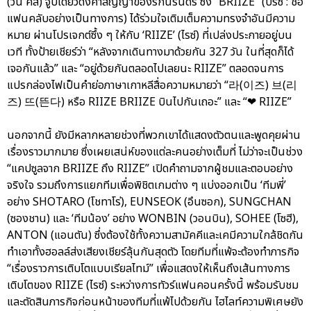
(วัน คิส) จูบเดียวดั่งคำสัญญาของรักนิรันดร์ ซึ่ง “BRIIZE” (บรีซ : ชื่อ
แฟนคลับอย่างเป็นทางการ) ได้ร่วมใจเติมเต็มความทรงจำอันมีความ
หมาย ผ่านโปรเจกต์ซึ้ง ๆ ให้กับ ‘RIIZE’ (ไรซ์) ที่เปล่งประกายอยู่บน
เวที ทั้งป้ายเชียร์ว่า “หลังจากเดินทางมาด้วยกัน 327 วัน ในที่สุดก็ได้
เจอกันแล้ว” และ “อยู่ด้วยกันตลอดไปเลยนะ RIIZE” ตลอดจนการ
แปรกล่องไฟเป็นคำย่อภาษาเกาหลีสื่อความหมายว่า “라(이즈) 브(리
즈) 뜨(뜬다) หรือ RIIZE BRIIZE บินไปกันเถอะ” และ “❤ RIIZE”
นอกจากนี้ ยังมีหลากหลายช่วงที่พวกเขาได้แสดงตัวตนและพูดคุยผ่าน
เรื่องราวมากมาย ซึ่งเผยเสน่ห์ของแต่ละคนอย่างเต็มที่ ไม่ว่าจะเป็นช่วง
“แคปซูลจาก BRIIZE ถึง RIIZE” เปิดคำถามจากผู้ชมและตอบอย่าง
จริงใจ รวมถึงการแยกทีมเพื่อพิชิตเกมต่าง ๆ แบ่งออกเป็น ‘ทีมพี่’
อย่าง SHOTARO (โชทาโร่), EUNSEOK (อึนซอก), SUNGCHAN
(ซองชาน) และ ‘ทีมน้อง’ อย่าง WONBIN (วอนบิน), SOHEE (โซฮี),
ANTON (แอนตัน) ซึ่งต้องใช้ทั้งความสามัคคีและเคมีความใกล้ชิดกัน
ทำเอาทั้งฮอลล์ส่งเสียงเชียร์ลุ้นกันสุดตัว โดยทีมที่แพ้จะต้องทำภารกิจ
“เรื่องราวการเติบโตแบบเรียลไทม์” เพื่อแสดงให้เห็นถึงเส้นทางการ
เติบโตของ RIIZE (ไรซ์) ระหว่างการทัวร์แฟนคอนครั้งนี้ พร้อมรับชม
และตัดสินภารกิจก่อนหน้าของทีมที่แพ้ไปด้วยกัน ไฮไลท์ความพิเศษยัง