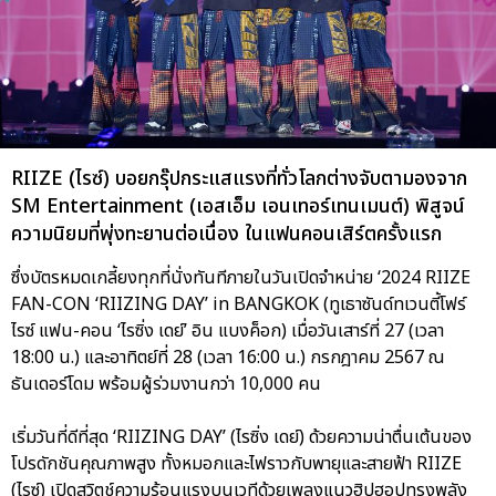
RIIZE (ไรซ์) บอยกรุ๊ปกระแสแรงที่ทั่วโลกต่างจับตามองจาก
SM Entertainment (เอสเอ็ม เอนเทอร์เทนเมนต์) พิสูจน์
ความนิยมที่พุ่งทะยานต่อเนื่อง ในแฟนคอนเสิร์ตครั้งแรก
ซึ่งบัตรหมดเกลี้ยงทุกที่นั่งทันทีภายในวันเปิดจำหน่าย ‘2024 RIIZE
FAN-CON ‘RIIZING DAY’ in BANGKOK (ทูเธาซันด์ทเวนตี้โฟร์
ไรซ์ แฟน-คอน ‘ไรซิ่ง เดย์’ อิน แบงค็อก) เมื่อวันเสาร์ที่ 27 (เวลา
18:00 น.) และอาทิตย์ที่ 28 (เวลา 16:00 น.) กรกฎาคม 2567 ณ
ธันเดอร์โดม พร้อมผู้ร่วมงานกว่า 10,000 คน
เริ่มวันที่ดีที่สุด ‘RIIZING DAY’ (ไรซิ่ง เดย์) ด้วยความน่าตื่นเต้นของ
โปรดักชันคุณภาพสูง ทั้งหมอกและไฟราวกับพายุและสายฟ้า RIIZE
(ไรซ์) เปิดสวิตช์ความร้อนแรงบนเวทีด้วยเพลงแนวฮิปฮอปทรงพลัง