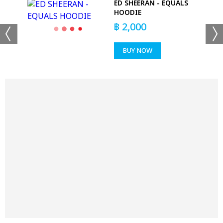
 -
ED SHEERAN - EQUALS
HOODIE
฿
2,000
BUY NOW