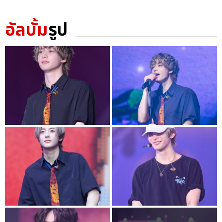
อัลบั้ม
รูป