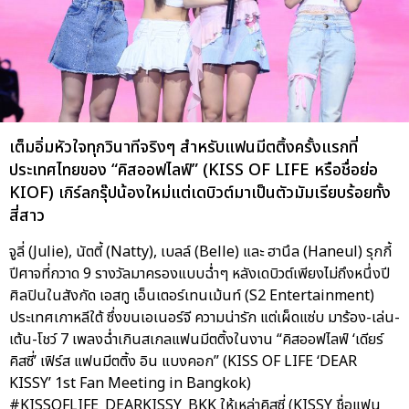
เต็มอิ่มหัวใจทุกวินาทีจริงๆ สำหรับแฟนมีตติ้งครั้งแรกที่
ประเทศไทยของ “คิสออฟไลฟ์” (KISS OF LIFE หรือชื่อย่อ
KIOF) เกิร์ลกรุ๊ปน้องใหม่แต่เดบิวต์มาเป็นตัวมัมเรียบร้อยทั้ง
สี่สาว
จูลี่ (Julie), นัตตี้ (Natty), เบลล์ (Belle) และ ฮานึล (Haneul) รุกกี้
ปีศาจที่กวาด 9 รางวัลมาครองแบบฉ่ำๆ หลังเดบิวต์เพียงไม่ถึงหนึ่งปี
ศิลปินในสังกัด เอสทู เอ็นเตอร์เทนเม้นท์ (S2 Entertainment)
ประเทศเกาหลีใต้ ซึ่งขนเอเนอร์จี ความน่ารัก แต่เผ็ดแซ่บ มาร้อง-เล่น-
เต้น-โชว์ 7 เพลงฉ่ำเกินสเกลแฟนมีตติ้งในงาน “คิสออฟไลฟ์ ‘เดียร์
คิสซี่’ เฟิร์ส แฟนมีตติ้ง อิน แบงคอก” (KISS OF LIFE ‘DEAR
KISSY’ 1st Fan Meeting in Bangkok)
#KISSOFLIFE_DEARKISSY_BKK ให้เหล่าคิสซี่ (KISSY ชื่อแฟน