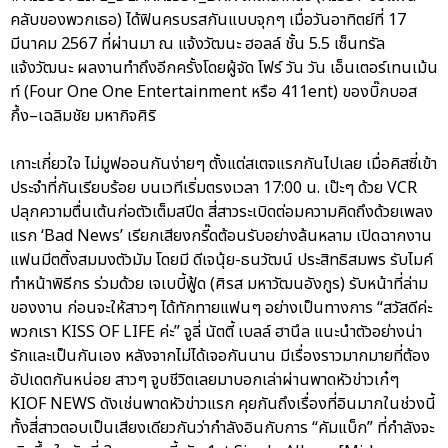
คลับของพวกเธอ) ได้ฟินครบรสกันแบบจุกๆ เมื่อวันอาทิตย์ที่ 17
มีนาคม 2567 ที่ผ่านมา ณ แจ้งวัฒนะ ฮอลล์ ชั้น 5.5 เซ็นทรัล
แจ้งวัฒนะ ผลงานทำถึงอีกครั้งโดยผู้จัด โฟร์ วัน วัน เอ็นเตอร์เทนเม้น
ท์ (Four One One Entertainment หรือ 411ent) ของบิ๊กบอส
กึ้ง–เฉลิมชัย มหากิจศิริ
เกาะเกี่ยวใจ ไม่มูฟออนกันง่ายๆ ตั้งแต่สเตจแรกกันไปเลย เมื่อคิสซี่เข้า
ประจำที่กันเรียบร้อย บนเวทีเริ่มตรงเวลา 17:00 น. เป๊ะๆ ด้วย VCR
ปลุกความตื่นเต้นก่อตัวเต็มสปีด สี่สาวระเบิดต่อมความคิดถึงด้วยเพลง
แรก ‘Bad News’ เรียกเสียงกรี๊ดต้อนรับอย่างล้นหลาม เปิดฉากงาน
แฟนมีตติ้งสมมงตัวมัม โดยมี ดีเจนุ้ย-ธนวัฒน์ ประสิทธิสมพร รับไมค์
ทำหน้าพิธีกร ร่วมด้วย เจเบบี้ฟู้ด (ศิรส มหาวัฒนอังกูร) รับหน้าที่ล่าม
ของงาน ก่อนจะให้สาวๆ ได้ทักทายแฟนๆ อย่างเป็นทางการ “สวัสดีค่ะ
พวกเรา KISS OF LIFE ค่ะ” จูลี่ นัตตี้ เบลล์ ฮานึล แนะนำตัวอย่างน่า
รักและเป็นกันเอง หลังจากไม่ได้เจอกันนาน มีเรื่องราวมากมายที่ต้อง
อัปเดตกันหน่อย สาวๆ จูบชีวิตเลยมาบอกเล่าผ่านพาดหัวข่าวเก๋ๆ
KIOF NEWS ดังเช่นพาดหัวข่าวแรก คุยกันถึงเรื่องที่อินมากในช่วงนี้
ทั้งสี่สาวตอบเป็นเสียงเดียวกันว่ากำลังอินกับการ “คัมแบ็ก” ที่กำลังจะ