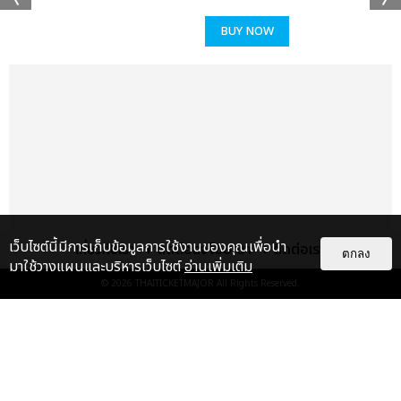
แชร์ :
SHARE
TWEET
LINE
BUY NOW
เว็บไซต์นี้มีการเก็บข้อมูลการใช้งานของคุณเพื่อนำ
เกี่ยวกับเรา
ติดต่อลงโฆษณา
ติดต่อเรา
ตกลง
มาใช้วางแผนและบริหารเว็บไซต์
อ่านเพิ่มเติม
© 2026
THAITICKETMAJOR
All Rights Reserved.
แกลเลอรี
แนะนำ
สมมงควีน K-POP เจน 5! KISS OF
LIFE เสิร์ฟเพอร์ฟอร์แมนซ์เต็มแรง