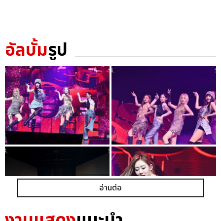
อัลบั้ม
รูป
อ่านต่อ
งานแสดง
แนะนำ