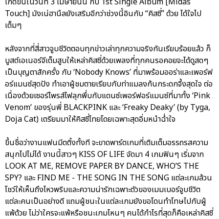
เกิดขึ้นในวันที่ 3 เมษายนนี้ กับ 1st Single Album [Midas
Touch] มังเน่ฮานึลยังเสริมอีกว่าช่วงนี้อินกับ “คิสซี่” ด้วย ได้ใจไป
เต็มๆ
หลังจากที่สี่สาวจูบชีวิตตอบทุกข่าวเล่าทุกความจริงกันเรียบร้อยแล้ว ก็
บูสต์เอเนอร์จีเต็มสูบให้เหล่าคิสซี่ด้วยเพลงที่ทุกคนรอคอยจะได้ดูสดๆ
เป็นบุญตาสักครั้ง กับ ‘Nobody Knows’ ที่มาพร้อมออร่าและเพอร์ฟ
อร์แมนซ์สุดปัง ทำเอาผู้ชมตายเรียบกับท่าแมลงก้นกระดกจึ้งสุดใจ ต่อ
เนื่องด้วยเซอร์ไพรส์ไฟลุกพึ่บกับแดนซ์เพอร์ฟอร์แมนซ์ที่มาทั้ง ‘Pink
Venom’ ของรุ่นพี่ BLACKPINK และ ‘Freaky Deaky’ (by Tyga,
Doja Cat) เตรียมมาให้คิสซี่ไทยโดยเฉพาะสุดอิ่มหนำฉ่ำใจ
ขึ้นชื่อว่างานแฟนมีตติ้งทั้งที จะขาดพาร์ตเกมที่เติมเต็มอรรถรสความ
สนุกไปไม่ได้ งานนี้สาวๆ KISS OF LIFE จัดมา 4 เกมฟินๆ เริ่มจาก
LOOK AT ME, REMOVE PAPER BY DANCE, WHO’S THE
SPY? และ FIND ME - THE SONG IN THE SONG แต่ละเกมล้วน
โชว์ให้เห็นถึงไหวพริบและความน่ารักเฉพาะตัวของเมมเบอร์จูบชีวิต
แต่ละคนเป็นอย่างดี แถมผู้ชนะในแต่ละเกมยังขอโดนทำโทษไปกับผู้
แพ้ด้วย ไม่ว่าใครจะแพ้หรือชนะเกมไหนๆ คนได้กำไรที่สุดก็คือเหล่าคิสซี่