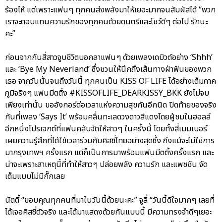
ร้องไห้ แต่เพราะแฟนๆ ทุกคนส่งพลังมาให้เยอะมากจนสัมผัสได้ “พวก
เราจะตอบแทนความรักของทุกคนด้วยดนตรีและโชว์ดีๆ ต่อไป รักนะ
คะ”
ก่อนจากกันสี่สาวจูบชีวิตบอกลาแฟนๆ ด้วยเพลงเดบิวต์อย่าง ‘Shhh’
และ ‘Bye My Neverland’ ซึ่งชวนให้นึกถึงเส้นทางฝ่าฟันของพวก
เธอ จากวันนั้นจนถึงวันนี้ ทุกคนเป็น KISS OF LIFE ได้อย่างเต็มภาค
ภูมิจริงๆ แฟนมีตติ้ง #KISSOFLIFE_DEARKISSY_BKK ยังไม่จบ
เพียงเท่านั้น ขออังกอร์ต่อเวลาแห่งความสุขกันอีกนิด ปิดท้ายของจริง
กันที่เพลง ‘Says It’ พร้อมคลื่นทะเลดวงดาวสีแดงโดยผู้ชมในฮอลล์
อีกหนึ่งโปรเจกต์ที่แฟนคลับจัดให้สาวๆ ในครั้งนี้ โดยทั้งสี่เมมเบอร์
เผยความรู้สึกที่ได้ใช้เวลาร่วมกับคิสซี่ไทยอย่างสุดซึ้ง ถึงแม้จะไม่ใช่การ
มากรุงเทพฯ ครั้งแรก แต่ก็เป็นการมาพร้อมแฟนมีตติ้งครั้งแรก และ
น่าจะเพราะสาเหตุนี้ที่ทำให้สาวๆ ปล่อยพลัง ความรัก และแพชชัน จัด
เต็มแบบไม่มีกั๊กเลย
นัตตี้ “ขอบคุณทุกคนที่มาในวันนี้ด้วยนะคะ” จูลี่ “วันนี้ดีใจมากๆ เลยที่
ได้เจอคิสซี่ตัวจริง และได้มาแสดงด้วยกันแบบนี้ มีความทรงจำดีๆเยอะ