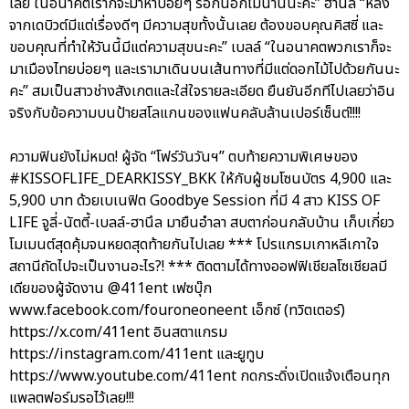
เลย ในอนาคตเราก็จะมาหาบ่อยๆ รอกันอีกไม่นานนะคะ” ฮานึล “หลัง
จากเดบิวต์มีแต่เรื่องดีๆ มีความสุขทั้งนั้นเลย ต้องขอบคุณคิสซี่ และ
ขอบคุณที่ทำให้วันนี้มีแต่ความสุขนะคะ” เบลล์ “ในอนาคตพวกเราก็จะ
มาเมืองไทยบ่อยๆ และเรามาเดินบนเส้นทางที่มีแต่ดอกไม้ไปด้วยกันนะ
คะ” สมเป็นสาวช่างสังเกตและใส่ใจรายละเอียด ยืนยันอีกทีไปเลยว่าอิน
จริงกับข้อความบนป้ายสโลแกนของแฟนคลับล้านเปอร์เซ็นต์!!!!
ความฟินยังไม่หมด! ผู้จัด “โฟร์วันวันฯ” ตบท้ายความพิเศษของ
#KISSOFLIFE_DEARKISSY_BKK ให้กับผู้ชมโซนบัตร 4,900 และ
5,900 บาท ด้วยเบเนฟิต Goodbye Session ที่มี 4 สาว KISS OF
LIFE จูลี่-นัตตี้-เบลล์-ฮานึล มายืนอำลา สบตาก่อนกลับบ้าน เก็บเกี่ยว
โมเมนต์สุดคุ้มจนหยดสุดท้ายกันไปเลย *** โปรแกรมเกาหลีเกาใจ
สถานีถัดไปจะเป็นงานอะไร?! *** ติดตามได้ทางออฟฟิเชียลโซเชียลมี
เดียของผู้จัดงาน @411ent เฟซบุ๊ก
www.facebook.com/fouroneoneent เอ็กซ์ (ทวิตเตอร์)
https://x.com/411ent อินสตาแกรม
https://instagram.com/411ent และยูทูบ
https://www.youtube.com/411ent กดกระดิ่งเปิดแจ้งเตือนทุก
แพลตฟอร์มรอไว้เลย!!!