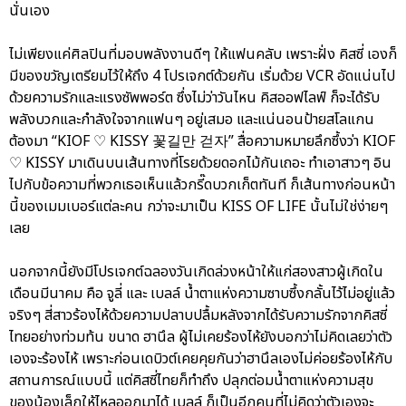
นั่นเอง
ไม่เพียงแค่ศิลปินที่มอบพลังงานดีๆ ให้แฟนคลับ เพราะฝั่ง คิสซี่ เองก็
มีของขวัญเตรียมไว้ให้ถึง 4 โปรเจกต์ด้วยกัน เริ่มด้วย VCR อัดแน่นไป
ด้วยความรักและแรงซัพพอร์ต ซึ่งไม่ว่าวันไหน คิสออฟไลฟ์ ก็จะได้รับ
พลังบวกและกำลังใจจากแฟนๆ อยู่เสมอ และแน่นอนป้ายสโลแกน
ต้องมา “KIOF ♡ KISSY 꽃길만 걷자” สื่อความหมายลึกซึ้งว่า KIOF
♡ KISSY มาเดินบนเส้นทางที่โรยด้วยดอกไม้กันเถอะ ทำเอาสาวๆ อิน
ไปกับข้อความที่พวกเธอเห็นแล้วกรี๊ดบวกเก็ตทันที ก็เส้นทางก่อนหน้า
นี้ของเมมเบอร์แต่ละคน กว่าจะมาเป็น KISS OF LIFE นั้นไม่ใช่ง่ายๆ
เลย
นอกจากนี้ยังมีโปรเจกต์ฉลองวันเกิดล่วงหน้าให้แก่สองสาวผู้เกิดใน
เดือนมีนาคม คือ จูลี่ และ เบลล์ น้ำตาแห่งความซาบซึ้งกลั้นไว้ไม่อยู่แล้ว
จริงๆ สี่สาวร้องไห้ด้วยความปลาบปลื้มหลังจากได้รับความรักจากคิสซี่
ไทยอย่างท่วมท้น ขนาด ฮานึล ผู้ไม่เคยร้องไห้ยังบอกว่าไม่คิดเลยว่าตัว
เองจะร้องไห้ เพราะก่อนเดบิวต์เคยคุยกันว่าฮานึลเองไม่ค่อยร้องไห้กับ
สถานการณ์แบบนี้ แต่คิสซี่ไทยก็ทำถึง ปลุกต่อมน้ำตาแห่งความสุข
ของน้องเล็กให้ไหลออกมาได้ เบลล์ ก็เป็นอีกคนที่ไม่คิดว่าตัวเองจะ