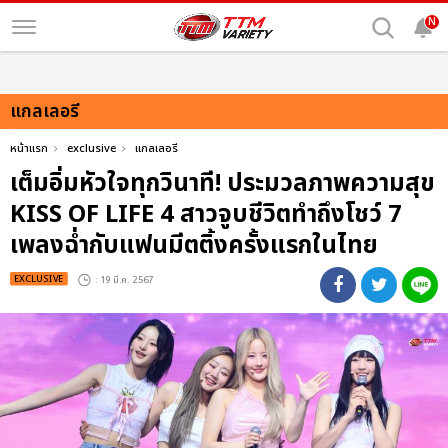
N
แกลเลอรี
หน้าแรก
exclusive
แกลเลอรี
เต็มอิ่มหัวใจทุกวินาที! ประมวลภาพความสุข
KISS OF LIFE 4 สาวจูบชีวิตทำถึงโชว์ 7
เพลงฉ่ำกับแฟนมีตติ้งครั้งแรกในไทย
EXCLUSIVE
: 19 มี.ค. 2567