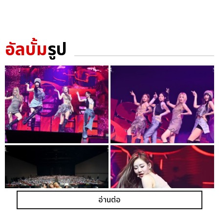
อัลบั้ม
รูป
อ่านต่อ