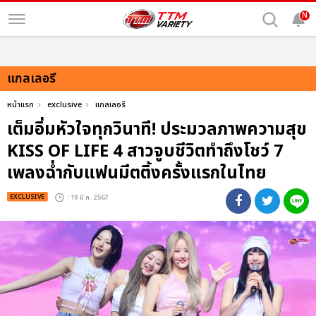
N
แกลเลอรี
หน้าแรก
exclusive
แกลเลอรี
เต็มอิ่มหัวใจทุกวินาที! ประมวลภาพความสุข
KISS OF LIFE 4 สาวจูบชีวิตทำถึงโชว์ 7
เพลงฉ่ำกับแฟนมีตติ้งครั้งแรกในไทย
EXCLUSIVE
: 19 มี.ค. 2567