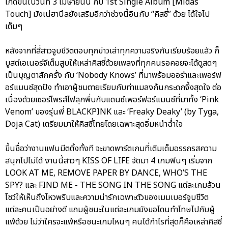
เกิดขึ้นในวันที่ 3 เมษายนนี้ กับ 1st Single Album [Midas
Touch] มังเน่ฮานึลยังเสริมอีกว่าช่วงนี้อินกับ “คิสซี่” ด้วย ได้ใจไป
เต็มๆ
หลังจากที่สี่สาวจูบชีวิตตอบทุกข่าวเล่าทุกความจริงกันเรียบร้อยแล้ว ก็
บูสต์เอเนอร์จีเต็มสูบให้เหล่าคิสซี่ด้วยเพลงที่ทุกคนรอคอยจะได้ดูสดๆ
เป็นบุญตาสักครั้ง กับ ‘Nobody Knows’ ที่มาพร้อมออร่าและเพอร์ฟ
อร์แมนซ์สุดปัง ทำเอาผู้ชมตายเรียบกับท่าแมลงก้นกระดกจึ้งสุดใจ ต่อ
เนื่องด้วยเซอร์ไพรส์ไฟลุกพึ่บกับแดนซ์เพอร์ฟอร์แมนซ์ที่มาทั้ง ‘Pink
Venom’ ของรุ่นพี่ BLACKPINK และ ‘Freaky Deaky’ (by Tyga,
Doja Cat) เตรียมมาให้คิสซี่ไทยโดยเฉพาะสุดอิ่มหนำฉ่ำใจ
ขึ้นชื่อว่างานแฟนมีตติ้งทั้งที จะขาดพาร์ตเกมที่เติมเต็มอรรถรสความ
สนุกไปไม่ได้ งานนี้สาวๆ KISS OF LIFE จัดมา 4 เกมฟินๆ เริ่มจาก
LOOK AT ME, REMOVE PAPER BY DANCE, WHO’S THE
SPY? และ FIND ME - THE SONG IN THE SONG แต่ละเกมล้วน
โชว์ให้เห็นถึงไหวพริบและความน่ารักเฉพาะตัวของเมมเบอร์จูบชีวิต
แต่ละคนเป็นอย่างดี แถมผู้ชนะในแต่ละเกมยังขอโดนทำโทษไปกับผู้
แพ้ด้วย ไม่ว่าใครจะแพ้หรือชนะเกมไหนๆ คนได้กำไรที่สุดก็คือเหล่าคิสซี่