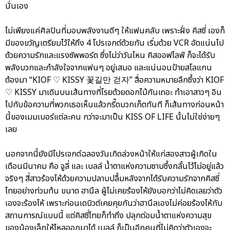
นั่นเอง
ไม่เพียงแค่ศิลปินที่มอบพลังงานดีๆ ให้แฟนคลับ เพราะฝั่ง คิสซี่ เองก็
มีของขวัญเตรียมไว้ให้ถึง 4 โปรเจกต์ด้วยกัน เริ่มด้วย VCR อัดแน่นไป
ด้วยความรักและแรงซัพพอร์ต ซึ่งไม่ว่าวันไหน คิสออฟไลฟ์ ก็จะได้รับ
พลังบวกและกำลังใจจากแฟนๆ อยู่เสมอ และแน่นอนป้ายสโลแกน
ต้องมา “KIOF ♡ KISSY 꽃길만 걷자” สื่อความหมายลึกซึ้งว่า KIOF
♡ KISSY มาเดินบนเส้นทางที่โรยด้วยดอกไม้กันเถอะ ทำเอาสาวๆ อิน
ไปกับข้อความที่พวกเธอเห็นแล้วกรี๊ดบวกเก็ตทันที ก็เส้นทางก่อนหน้า
นี้ของเมมเบอร์แต่ละคน กว่าจะมาเป็น KISS OF LIFE นั้นไม่ใช่ง่ายๆ
เลย
นอกจากนี้ยังมีโปรเจกต์ฉลองวันเกิดล่วงหน้าให้แก่สองสาวผู้เกิดใน
เดือนมีนาคม คือ จูลี่ และ เบลล์ น้ำตาแห่งความซาบซึ้งกลั้นไว้ไม่อยู่แล้ว
จริงๆ สี่สาวร้องไห้ด้วยความปลาบปลื้มหลังจากได้รับความรักจากคิสซี่
ไทยอย่างท่วมท้น ขนาด ฮานึล ผู้ไม่เคยร้องไห้ยังบอกว่าไม่คิดเลยว่าตัว
เองจะร้องไห้ เพราะก่อนเดบิวต์เคยคุยกันว่าฮานึลเองไม่ค่อยร้องไห้กับ
สถานการณ์แบบนี้ แต่คิสซี่ไทยก็ทำถึง ปลุกต่อมน้ำตาแห่งความสุข
ของน้องเล็กให้ไหลออกมาได้ เบลล์ ก็เป็นอีกคนที่ไม่คิดว่าตัวเองจะ