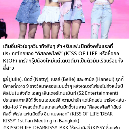
เต็มอิ่มหัวใจทุกวินาทีจริงๆ สำหรับแฟนมีตติ้งครั้งแรกที่
ประเทศไทยของ “คิสออฟไลฟ์” (KISS OF LIFE หรือชื่อย่อ
KIOF) เกิร์ลกรุ๊ปน้องใหม่แต่เดบิวต์มาเป็นตัวมัมเรียบร้อยทั้ง
สี่สาว
จูลี่ (Julie), นัตตี้ (Natty), เบลล์ (Belle) และ ฮานึล (Haneul) รุกกี้
ปีศาจที่กวาด 9 รางวัลมาครองแบบฉ่ำๆ หลังเดบิวต์เพียงไม่ถึงหนึ่งปี
ศิลปินในสังกัด เอสทู เอ็นเตอร์เทนเม้นท์ (S2 Entertainment)
ประเทศเกาหลีใต้ ซึ่งขนเอเนอร์จี ความน่ารัก แต่เผ็ดแซ่บ มาร้อง-เล่น-
เต้น-โชว์ 7 เพลงฉ่ำเกินสเกลแฟนมีตติ้งในงาน “คิสออฟไลฟ์ ‘เดียร์
คิสซี่’ เฟิร์ส แฟนมีตติ้ง อิน แบงคอก” (KISS OF LIFE ‘DEAR
KISSY’ 1st Fan Meeting in Bangkok)
#KISSOFLIFE_DEARKISSY_BKK ให้เหล่าคิสซี่ (KISSY ชื่อแฟน