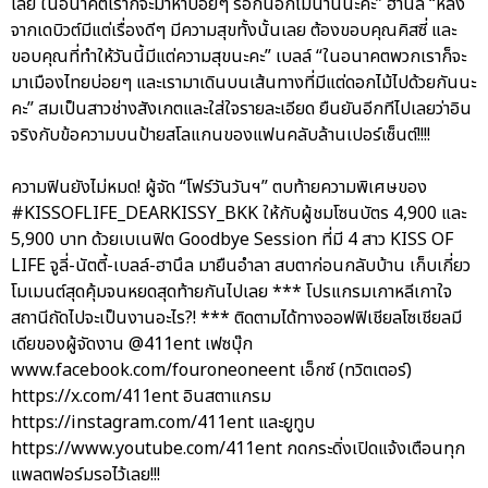
เลย ในอนาคตเราก็จะมาหาบ่อยๆ รอกันอีกไม่นานนะคะ” ฮานึล “หลัง
จากเดบิวต์มีแต่เรื่องดีๆ มีความสุขทั้งนั้นเลย ต้องขอบคุณคิสซี่ และ
ขอบคุณที่ทำให้วันนี้มีแต่ความสุขนะคะ” เบลล์ “ในอนาคตพวกเราก็จะ
มาเมืองไทยบ่อยๆ และเรามาเดินบนเส้นทางที่มีแต่ดอกไม้ไปด้วยกันนะ
คะ” สมเป็นสาวช่างสังเกตและใส่ใจรายละเอียด ยืนยันอีกทีไปเลยว่าอิน
จริงกับข้อความบนป้ายสโลแกนของแฟนคลับล้านเปอร์เซ็นต์!!!!
ความฟินยังไม่หมด! ผู้จัด “โฟร์วันวันฯ” ตบท้ายความพิเศษของ
#KISSOFLIFE_DEARKISSY_BKK ให้กับผู้ชมโซนบัตร 4,900 และ
5,900 บาท ด้วยเบเนฟิต Goodbye Session ที่มี 4 สาว KISS OF
LIFE จูลี่-นัตตี้-เบลล์-ฮานึล มายืนอำลา สบตาก่อนกลับบ้าน เก็บเกี่ยว
โมเมนต์สุดคุ้มจนหยดสุดท้ายกันไปเลย *** โปรแกรมเกาหลีเกาใจ
สถานีถัดไปจะเป็นงานอะไร?! *** ติดตามได้ทางออฟฟิเชียลโซเชียลมี
เดียของผู้จัดงาน @411ent เฟซบุ๊ก
www.facebook.com/fouroneoneent เอ็กซ์ (ทวิตเตอร์)
https://x.com/411ent อินสตาแกรม
https://instagram.com/411ent และยูทูบ
https://www.youtube.com/411ent กดกระดิ่งเปิดแจ้งเตือนทุก
แพลตฟอร์มรอไว้เลย!!!