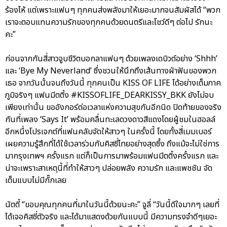
ร้องไห้ แต่เพราะแฟนๆ ทุกคนส่งพลังมาให้เยอะมากจนสัมผัสได้ “พวก
เราจะตอบแทนความรักของทุกคนด้วยดนตรีและโชว์ดีๆ ต่อไป รักนะ
คะ”
ก่อนจากกันสี่สาวจูบชีวิตบอกลาแฟนๆ ด้วยเพลงเดบิวต์อย่าง ‘Shhh’
และ ‘Bye My Neverland’ ซึ่งชวนให้นึกถึงเส้นทางฝ่าฟันของพวก
เธอ จากวันนั้นจนถึงวันนี้ ทุกคนเป็น KISS OF LIFE ได้อย่างเต็มภาค
ภูมิจริงๆ แฟนมีตติ้ง #KISSOFLIFE_DEARKISSY_BKK ยังไม่จบ
เพียงเท่านั้น ขออังกอร์ต่อเวลาแห่งความสุขกันอีกนิด ปิดท้ายของจริง
กันที่เพลง ‘Says It’ พร้อมคลื่นทะเลดวงดาวสีแดงโดยผู้ชมในฮอลล์
อีกหนึ่งโปรเจกต์ที่แฟนคลับจัดให้สาวๆ ในครั้งนี้ โดยทั้งสี่เมมเบอร์
เผยความรู้สึกที่ได้ใช้เวลาร่วมกับคิสซี่ไทยอย่างสุดซึ้ง ถึงแม้จะไม่ใช่การ
มากรุงเทพฯ ครั้งแรก แต่ก็เป็นการมาพร้อมแฟนมีตติ้งครั้งแรก และ
น่าจะเพราะสาเหตุนี้ที่ทำให้สาวๆ ปล่อยพลัง ความรัก และแพชชัน จัด
เต็มแบบไม่มีกั๊กเลย
นัตตี้ “ขอบคุณทุกคนที่มาในวันนี้ด้วยนะคะ” จูลี่ “วันนี้ดีใจมากๆ เลยที่
ได้เจอคิสซี่ตัวจริง และได้มาแสดงด้วยกันแบบนี้ มีความทรงจำดีๆเยอะ