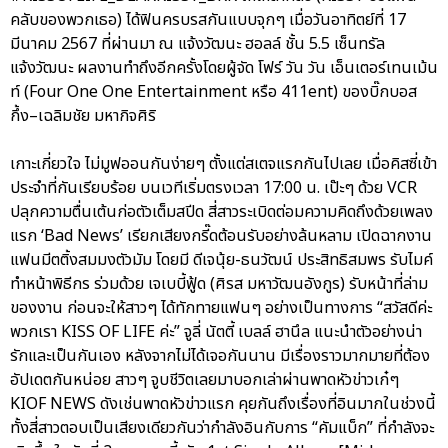
คลับของพวกเธอ) ได้ฟินครบรสกันแบบจุกๆ เมื่อวันอาทิตย์ที่ 17
มีนาคม 2567 ที่ผ่านมา ณ แจ้งวัฒนะ ฮอลล์ ชั้น 5.5 เซ็นทรัล
แจ้งวัฒนะ ผลงานทำถึงอีกครั้งโดยผู้จัด โฟร์ วัน วัน เอ็นเตอร์เทนเม้น
ท์ (Four One One Entertainment หรือ 411ent) ของบิ๊กบอส
กึ้ง–เฉลิมชัย มหากิจศิริ
เกาะเกี่ยวใจ ไม่มูฟออนกันง่ายๆ ตั้งแต่สเตจแรกกันไปเลย เมื่อคิสซี่เข้า
ประจำที่กันเรียบร้อย บนเวทีเริ่มตรงเวลา 17:00 น. เป๊ะๆ ด้วย VCR
ปลุกความตื่นเต้นก่อตัวเต็มสปีด สี่สาวระเบิดต่อมความคิดถึงด้วยเพลง
แรก ‘Bad News’ เรียกเสียงกรี๊ดต้อนรับอย่างล้นหลาม เปิดฉากงาน
แฟนมีตติ้งสมมงตัวมัม โดยมี ดีเจนุ้ย-ธนวัฒน์ ประสิทธิสมพร รับไมค์
ทำหน้าพิธีกร ร่วมด้วย เจเบบี้ฟู้ด (ศิรส มหาวัฒนอังกูร) รับหน้าที่ล่าม
ของงาน ก่อนจะให้สาวๆ ได้ทักทายแฟนๆ อย่างเป็นทางการ “สวัสดีค่ะ
พวกเรา KISS OF LIFE ค่ะ” จูลี่ นัตตี้ เบลล์ ฮานึล แนะนำตัวอย่างน่า
รักและเป็นกันเอง หลังจากไม่ได้เจอกันนาน มีเรื่องราวมากมายที่ต้อง
อัปเดตกันหน่อย สาวๆ จูบชีวิตเลยมาบอกเล่าผ่านพาดหัวข่าวเก๋ๆ
KIOF NEWS ดังเช่นพาดหัวข่าวแรก คุยกันถึงเรื่องที่อินมากในช่วงนี้
ทั้งสี่สาวตอบเป็นเสียงเดียวกันว่ากำลังอินกับการ “คัมแบ็ก” ที่กำลังจะ