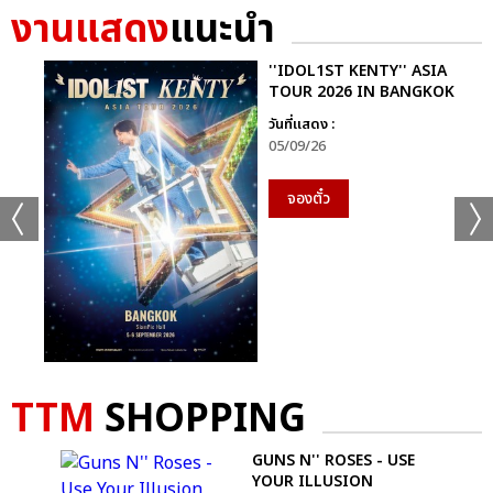
งานแสดง
แนะนำ
''IDOL1ST KENTY'' ASIA
+20
TOUR 2026 IN BANGKOK
ดูรูปทั้งหมด
วันที่แสดง :
05/09/26
จองตั๋ว
เเท็กที่เกี่ยวข้อง :
KISS OF LIFE
KISS OF LIFE ‘DEAR KISSY’ 1ST FAN MEETING IN BANGKOK
TTM
SHOPPING
GUNS N'' ROSES - USE
-
YOUR ILLUSION