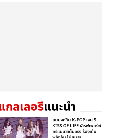
แกลเลอรี
แนะนำ
สมมงควีน K-POP เจน 5!
KISS OF LIFE เสิร์ฟเพอร์ฟ
อร์แมนซ์เต็มแรง ร้องเต้น
พลังล้น ไม่สนสเ...