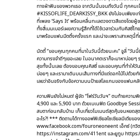
ทางฝ่าฟันของพวกเธอ จากวันนั้นจนถึงวันนี้ ทุกคนเป
#KISSOFLIFE_DEARKISSY_BKK ยังไม่จบเพียงเท่านั้
ที่เพลง ‘Says It’ พร้อมคลื่นทะเลดวงดาวสีแดงโดยผู้ช
ทั้งสี่เมมเบอร์เผยความรู้สึกที่ได้ใช้เวลาร่วมกับคิสซี่
มาพร้อมแฟนมีตติ้งครั้งแรก และน่าจะเพราะสาเหตุนี้ที
นัตตี้ “ขอบคุณทุกคนที่มาในวันนี้ด้วยนะคะ” จูลี่ “วันนี
ความทรงจำดีๆเยอะเลย ในอนาคตเราก็จะมาหาบ่อยๆ รอกั
สุขทั้งนั้นเลย ต้องขอบคุณคิสซี่ และขอบคุณที่ทำให้
บ่อยๆ และเรามาเดินบนเส้นทางที่มีแต่ดอกไม้ไปด้วยกั
เลยว่าอินจริงกับข้อความบนป้ายสโลแกนของแฟนคลับล้า
ความฟินยังไม่หมด! ผู้จัด “โฟร์วันวันฯ” ตบท้ายค
4,900 และ 5,900 บาท ด้วยเบเนฟิต Goodbye Session ท
สบตาก่อนกลับบ้าน เก็บเกี่ยวโมเมนต์สุดคุ้มจนหยดส
อะไร?! *** ติดตามได้ทางออฟฟิเชียลโซเชียลมีเดียขอ
www.facebook.com/fouroneoneent เอ็กซ์ (ทวิต
https://instagram.com/411ent และยูทูบ https: