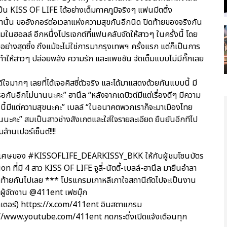
็น KISS OF LIFE ได้อย่างเต็มภาคภูมิจริงๆ แฟนมีตติ้ง
น ขออังกอร์ต่อเวลาแห่งความสุขกันอีกนิด ปิดท้ายของจริงกัน
มในฮอลล์ อีกหนึ่งโปรเจกต์ที่แฟนคลับจัดให้สาวๆ ในครั้งนี้ โดย
ไทยอย่างสุดซึ้ง ถึงแม้จะไม่ใช่การมากรุงเทพฯ ครั้งแรก แต่ก็เป็นการ
่ทำให้สาวๆ ปล่อยพลัง ความรัก และแพชชัน จัดเต็มแบบไม่มีกั๊กเลย
้ดีใจมากๆ เลยที่ได้เจอคิสซี่ตัวจริง และได้มาแสดงด้วยกันแบบนี้ มี
นอีกไม่นานนะคะ” ฮานึล “หลังจากเดบิวต์มีแต่เรื่องดีๆ มีความ
วันนี้มีแต่ความสุขนะคะ” เบลล์ “ในอนาคตพวกเราก็จะมาเมืองไทย
นนะคะ” สมเป็นสาวช่างสังเกตและใส่ใจรายละเอียด ยืนยันอีกทีไป
นเปอร์เซ็นต์!!!!
วามพิเศษของ #KISSOFLIFE_DEARKISSY_BKK ให้กับผู้ชมโซนบัตร
ี่มี 4 สาว KISS OF LIFE จูลี่-นัตตี้-เบลล์-ฮานึล มายืนอำลา
ุดท้ายกันไปเลย *** โปรแกรมเกาหลีเกาใจสถานีถัดไปจะเป็นงาน
งผู้จัดงาน @411ent เฟซบุ๊ก
เตอร์) https://x.com/411ent อินสตาแกรม
//www.youtube.com/411ent กดกระดิ่งเปิดแจ้งเตือนทุก