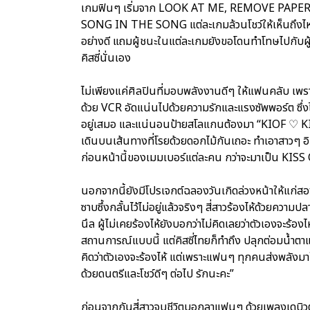
เกมฟินๆ เริ่มจาก LOOK AT ME, REMOVE PAPE
SONG IN THE SONG แต่ละเกมล้วนโชว์ให้เห็นถึงไหว
อย่างดี แถมผู้ชนะในแต่ละเกมยังขอโดนทำโทษไปกับผู้แ
คิสซี่นั่นเอง
ไม่เพียงแค่ศิลปินที่มอบพลังงานดีๆ ให้แฟนคลับ เพราะฝั
ด้วย VCR อัดแน่นไปด้วยความรักและแรงซัพพอร์ต ซึ่ง
อยู่เสมอ และแน่นอนป้ายสโลแกนต้องมา “KIOF ♡ 
เดินบนเส้นทางที่โรยด้วยดอกไม้กันเถอะ ทำเอาสาวๆ อิ
ก่อนหน้านี้ของเมมเบอร์แต่ละคน กว่าจะมาเป็น KISS O
นอกจากนี้ยังมีโปรเจกต์ฉลองวันเกิดล่วงหน้าให้แก่สอง
ซาบซึ้งกลั้นไว้ไม่อยู่แล้วจริงๆ สี่สาวร้องไห้ด้วยควา
นึล ผู้ไม่เคยร้องไห้ยังบอกว่าไม่คิดเลยว่าตัวเองจะร้อง
สถานการณ์แบบนี้ แต่คิสซี่ไทยก็ทำถึง ปลุกต่อมน้ำตาแ
คิดว่าตัวเองจะร้องไห้ แต่เพราะแฟนๆ ทุกคนส่งพลั
ด้วยดนตรีและโชว์ดีๆ ต่อไป รักนะคะ”
ก่อนจากกันสี่สาวจูบชีวิตบอกลาแฟนๆ ด้วยเพลงเดบิวต