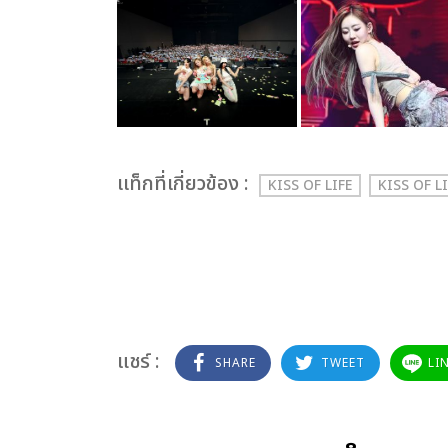
เเท็กที่เกี่ยวข้อง :
KISS OF LIFE
KISS OF L
แชร์ :
SHARE
TWEET
LI