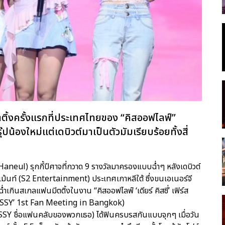
ีตติ้งครั้งแรกที่ประเทศไทยของ “คิสออฟไลฟ์”
๊ปน้องใหม่แต่เดบิวต์มาเป็นตัวมัมเรียบร้อยทั้งสี่
ึล (Haneul) รุกกี้ปีศาจที่กวาด 9 รางวัลมาครองแบบฉ่ำๆ หลังเดบิวต์
ทนเม้นท์ (S2 Entertainment) ประเทศเกาหลีใต้ ซึ่งขนเอเนอร์จี
่ำเกินสเกลแฟนมีตติ้งในงาน “คิสออฟไลฟ์ ‘เดียร์ คิสซี่’ เฟิร์ส
ISSY’ 1st Fan Meeting in Bangkok)
SY ชื่อแฟนคลับของพวกเธอ) ได้ฟินครบรสกันแบบจุกๆ เมื่อวัน