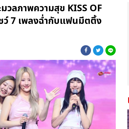
 ประมวลภาพความสุข KISS OF
ชว์ 7 เพลงฉ่ำกับแฟนมีตติ้ง