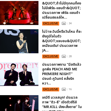
&QUOT;ถ้าไม่มีทุกคนก็คง
ไม่มีเพิร์ธ-แซนต้า&QUOT;
ประมวลภาพ เพิร์ธ-แซนต้า
เปลี่ยนฮอลล์ให...
EXCLUSIVE
: 34
ไม่ว่าจะวันนี้หรือวันไหน ก็จะ
ยังภูมิใจในตัว
&QUOT;แจบอม&QUOT;
เหมือนเดิม! ประมวลภาพ
JA...
EXCLUSIVE
: 28
ประมวลภาพงาน “มีสติแล้ว
ลูกพีช PEACH AND ME
PREMIERE NIGHT”
ปอนด์-ภูวินทร์ คลั่งรัก
หวา...
EXCLUSIVE
: 16
เคมีดี มวลสนุก! ประมวล
ภาพ “ดิว-ธี” เปิดตัวซีรีส์
“MR.KILL มังงะสั่งตาย” ใน