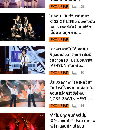
EXCLUSIVE
: 58
ไม่อ่อมแม้แต่วินาทีเดียว!
KISS OF LIFE สมมงตัวมัม
เจน 5 เพอร์ฟอร์แมนซ์จัด
เต็มสะกดทุกสาย...
EXCLUSIVE
“ช่วงเวลาที่ไม่ได้เจอกัน
พิสูจน์แล้วว่ารักแท้จะไม่มี
วันจางหาย” ประมวลภาพ
JAEHYUN กับแฟน...
EXCLUSIVE
: 10
ประมวลภาพ “จอส-กวิน”
จัดปาร์ตี้ริมหาดสุดฮอต ใน
คอนเสิร์ตครั้งยิ่งใหญ่
“JOSS GAWIN HEAT ...
EXCLUSIVE
: 34
"ถ้าไม่มีทุกคนก็คงไม่มี
เพิร์ธ-แซนต้า" ประมวลภาพ
เพิร์ธ-แซนต้า เปลี่ยน