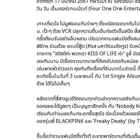
อาทิตย์ที่ 17 มีนาคม 2567 ที่ผ่านมา ณ แจ้งวัฒนะ ฮอล
วัน วัน เอ็นเตอร์เทนเม้นท์ (Four One One Enterta
เกาะเกี่ยวใจ ไม่มูฟออนกันง่ายๆ ตั้งแต่สเตจแรกกันไปเล
น. เป๊ะๆ ด้วย VCR ปลุกความตื่นเต้นก่อตัวเต็มสปีด 
กรี๊ดต้อนรับอย่างล้นหลาม เปิดฉากงานแฟนมีตติ้งสมมง
พิธีกร ร่วมด้วย เจเบบี้ฟู้ด (ศิรส มหาวัฒนอังกูร) รั
ทางการ “สวัสดีค่ะ พวกเรา KISS OF LIFE ค่ะ” จูลี่ นัต
เจอกันนาน มีเรื่องราวมากมายที่ต้องอัปเดตกันหน่อย
เช่นพาดหัวข่าวแรก คุยกันถึงเรื่องที่อินมากในช่วงนี้ ท
จะเกิดขึ้นในวันที่ 3 เมษายนนี้ กับ 1st Single Album
ด้วย ได้ใจไปเต็มๆ
หลังจากที่สี่สาวจูบชีวิตตอบทุกข่าวเล่าทุกความจริงกันเร
รอคอยจะได้ดูสดๆ เป็นบุญตาสักครั้ง กับ ‘Nobody Kn
เรียบกับท่าแมลงก้นกระดกจึ้งสุดใจ ต่อเนื่องด้วยเซอร
ของรุ่นพี่ BLACKPINK และ ‘Freaky Deaky’ (by Tyg
ขึ้นชื่อว่างานแฟนมีตติ้งทั้งที จะขาดพาร์ตเกมที่เติ