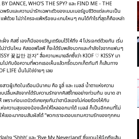
R BY DANCE, WHO’S THE SPY? และ FIND ME - THE
พริบและความน่ารักเฉพาะตัวของเมมเบอร์จูบชีวิตแต่ละคนเป็น
พ้ด้วย ไม่ว่าใครจะแพ้หรือชนะเกมไหนๆ คนได้กำไรที่สุดก็คือเหล่า
่ง คิสซี่ เองก็มีของขวัญเตรียมไว้ให้ถึง 4 โปรเจกต์ด้วยกัน เริ่ม
ไม่ว่าวันไหน คิสออฟไลฟ์ ก็จะได้รับพลังบวกและกำลังใจจากแฟนๆ
KISSY 꽃길만 걷자” สื่อความหมายลึกซึ้งว่า KIOF ♡ KISSY มา
นไปกับข้อความที่พวกเธอเห็นแล้วกรี๊ดบวกเก็ตทันที ก็เส้นทาง
F LIFE นั้นไม่ใช่ง่ายๆ เลย
สาวผู้เกิดในเดือนมีนาคม คือ จูลี่ และ เบลล์ น้ำตาแห่งความ
มปลาบปลื้มหลังจากได้รับความรักจากคิสซี่ไทยอย่างท่วมท้น ขนาด ฮา
ไห้ เพราะก่อนเดบิวต์เคยคุยกันว่าฮานึลเองไม่ค่อยร้องไห้กับ
ห่งความสุขของน้องเล็กให้ไหลออกมาได้ เบลล์ ก็เป็นอีกคนที่ไม่
งมาให้เยอะมากจนสัมผัสได้ “พวกเราจะตอบแทนความรักของทุกคน
์อย่าง ‘Shhh’ และ ‘Bye My Neverland’ ซึ่งชวนให้นึกถึงเส้น