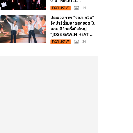
งาน “MR.KILL...
EXCLUSIVE
: 14
ประมวลภาพ “จอส-กวิน”
จัดปาร์ตี้ริมหาดสุดฮอต ใน
คอนเสิร์ตครั้งยิ่งใหญ่
“JOSS GAWIN HEAT ...
EXCLUSIVE
: 34