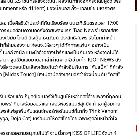
ล์ ชั้น 5.5 เซ็นทรัลแจ้งวัฒนะ ผลงานทำถึงอีกครั้งโดยผู้จัด โฟร์
inment หรือ 411ent) ของบิ๊กบอส กึ้ง–เฉลิมชัย มหากิจศิริ
ย เมื่อคิสซี่เข้าประจำที่กันเรียบร้อย บนเวทีเริ่มตรงเวลา 17:00
สี่สาวระเบิดต่อมความคิดถึงด้วยเพลงแรก ‘Bad News’ เรียกเสียง
ตัวมัม โดยมี ดีเจนุ้ย-ธนวัฒน์ ประสิทธิสมพร รับไมค์ทำหน้า
บหน้าที่ล่ามของงาน ก่อนจะให้สาวๆ ได้ทักทายแฟนๆ อย่างเป็น
ตี้ เบลล์ ฮานึล แนะนำตัวอย่างน่ารักและเป็นกันเอง หลังจากไม่ได้
 สาวๆ จูบชีวิตเลยมาบอกเล่าผ่านพาดหัวข่าวเก๋ๆ KIOF NEWS ดัง
ั้งสี่สาวตอบเป็นเสียงเดียวกันว่ากำลังอินกับการ “คัมแบ็ก” ที่กำลัง
 [Midas Touch] มังเน่ฮานึลยังเสริมอีกว่าช่วงนี้อินกับ “คิสซี่”
ียบร้อยแล้ว ก็บูสต์เอเนอร์จีเต็มสูบให้เหล่าคิสซี่ด้วยเพลงที่ทุกคน
ows’ ที่มาพร้อมออร่าและเพอร์ฟอร์แมนซ์สุดปัง ทำเอาผู้ชมตาย
์ไพรส์ไฟลุกพึ่บกับแดนซ์เพอร์ฟอร์แมนซ์ที่มาทั้ง ‘Pink Venom’
a, Doja Cat) เตรียมมาให้คิสซี่ไทยโดยเฉพาะสุดอิ่มหนำฉ่ำใจ
มเต็มอรรถรสความสนุกไปไม่ได้ งานนี้สาวๆ KISS OF LIFE จัดมา 4