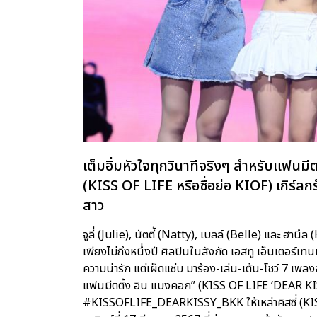
เต็มอิ่มหัวใจทุกวินาทีจริงๆ สำหรับแฟนม
(KISS OF LIFE หรือชื่อย่อ KIOF) เกิร์ลกรุ
สาว
จูลี่ (Julie), นัตตี้ (Natty), เบลล์ (Belle) และ ฮาน
เพียงไม่ถึงหนึ่งปี ศิลปินในสังกัด เอสทู เอ็นเตอร์เ
ความน่ารัก แต่เผ็ดแซ่บ มาร้อง-เล่น-เต้น-โชว์ 7 เพลงฉ
แฟนมีตติ้ง อิน แบงคอก” (KISS OF LIFE ‘DEAR K
#KISSOFLIFE_DEARKISSY_BKK ให้เหล่าคิสซี่ (KIS