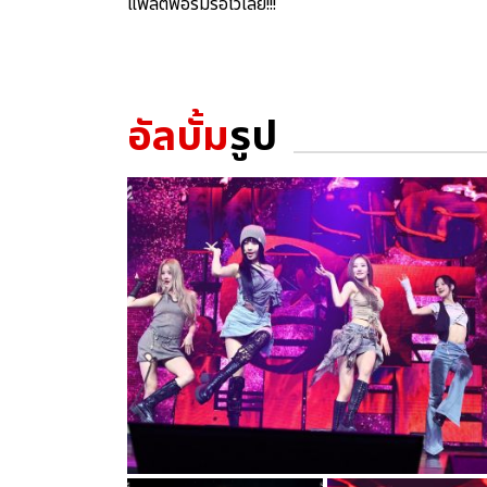
แพลตฟอร์มรอไว้เลย!!!
อัลบั้ม
รูป