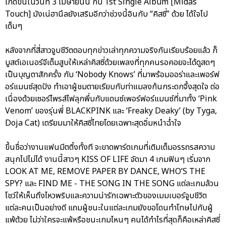
เกิดขึ้นในวันที่ 3 เมษายนนี้ กับ 1st Single Album [Midas
Touch] มังเน่ฮานึลยังเสริมอีกว่าช่วงนี้อินกับ “คิสซี่” ด้วย ได้ใจไป
เต็มๆ
หลังจากที่สี่สาวจูบชีวิตตอบทุกข่าวเล่าทุกความจริงกันเรียบร้อยแล้ว ก็
บูสต์เอเนอร์จีเต็มสูบให้เหล่าคิสซี่ด้วยเพลงที่ทุกคนรอคอยจะได้ดูสดๆ
เป็นบุญตาสักครั้ง กับ ‘Nobody Knows’ ที่มาพร้อมออร่าและเพอร์ฟ
อร์แมนซ์สุดปัง ทำเอาผู้ชมตายเรียบกับท่าแมลงก้นกระดกจึ้งสุดใจ ต่อ
เนื่องด้วยเซอร์ไพรส์ไฟลุกพึ่บกับแดนซ์เพอร์ฟอร์แมนซ์ที่มาทั้ง ‘Pink
Venom’ ของรุ่นพี่ BLACKPINK และ ‘Freaky Deaky’ (by Tyga,
Doja Cat) เตรียมมาให้คิสซี่ไทยโดยเฉพาะสุดอิ่มหนำฉ่ำใจ
ขึ้นชื่อว่างานแฟนมีตติ้งทั้งที จะขาดพาร์ตเกมที่เติมเต็มอรรถรสความ
สนุกไปไม่ได้ งานนี้สาวๆ KISS OF LIFE จัดมา 4 เกมฟินๆ เริ่มจาก
LOOK AT ME, REMOVE PAPER BY DANCE, WHO’S THE
SPY? และ FIND ME - THE SONG IN THE SONG แต่ละเกมล้วน
โชว์ให้เห็นถึงไหวพริบและความน่ารักเฉพาะตัวของเมมเบอร์จูบชีวิต
แต่ละคนเป็นอย่างดี แถมผู้ชนะในแต่ละเกมยังขอโดนทำโทษไปกับผู้
แพ้ด้วย ไม่ว่าใครจะแพ้หรือชนะเกมไหนๆ คนได้กำไรที่สุดก็คือเหล่าคิสซี่