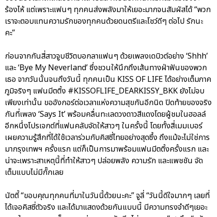
ร้องไห้ แต่เพราะแฟนๆ ทุกคนส่งพลังมาให้เยอะมากจนสัมผัสได้ “พวก
เราจะตอบแทนความรักของทุกคนด้วยดนตรีและโชว์ดีๆ ต่อไป รักนะ
คะ”
ก่อนจากกันสี่สาวจูบชีวิตบอกลาแฟนๆ ด้วยเพลงเดบิวต์อย่าง ‘Shhh’
และ ‘Bye My Neverland’ ซึ่งชวนให้นึกถึงเส้นทางฝ่าฟันของพวก
เธอ จากวันนั้นจนถึงวันนี้ ทุกคนเป็น KISS OF LIFE ได้อย่างเต็มภาค
ภูมิจริงๆ แฟนมีตติ้ง #KISSOFLIFE_DEARKISSY_BKK ยังไม่จบ
เพียงเท่านั้น ขออังกอร์ต่อเวลาแห่งความสุขกันอีกนิด ปิดท้ายของจริง
กันที่เพลง ‘Says It’ พร้อมคลื่นทะเลดวงดาวสีแดงโดยผู้ชมในฮอลล์
อีกหนึ่งโปรเจกต์ที่แฟนคลับจัดให้สาวๆ ในครั้งนี้ โดยทั้งสี่เมมเบอร์
เผยความรู้สึกที่ได้ใช้เวลาร่วมกับคิสซี่ไทยอย่างสุดซึ้ง ถึงแม้จะไม่ใช่การ
มากรุงเทพฯ ครั้งแรก แต่ก็เป็นการมาพร้อมแฟนมีตติ้งครั้งแรก และ
น่าจะเพราะสาเหตุนี้ที่ทำให้สาวๆ ปล่อยพลัง ความรัก และแพชชัน จัด
เต็มแบบไม่มีกั๊กเลย
นัตตี้ “ขอบคุณทุกคนที่มาในวันนี้ด้วยนะคะ” จูลี่ “วันนี้ดีใจมากๆ เลยที่
ได้เจอคิสซี่ตัวจริง และได้มาแสดงด้วยกันแบบนี้ มีความทรงจำดีๆเยอะ