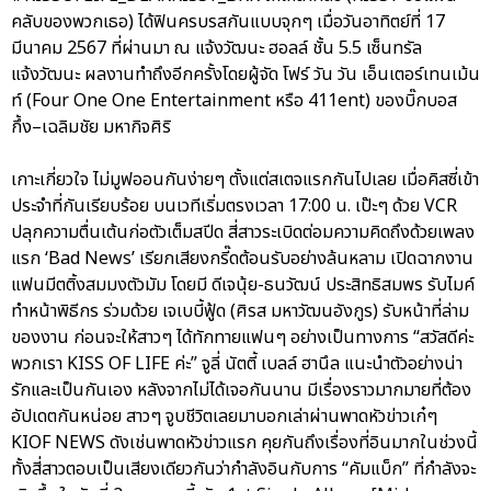
คลับของพวกเธอ) ได้ฟินครบรสกันแบบจุกๆ เมื่อวันอาทิตย์ที่ 17
มีนาคม 2567 ที่ผ่านมา ณ แจ้งวัฒนะ ฮอลล์ ชั้น 5.5 เซ็นทรัล
แจ้งวัฒนะ ผลงานทำถึงอีกครั้งโดยผู้จัด โฟร์ วัน วัน เอ็นเตอร์เทนเม้น
ท์ (Four One One Entertainment หรือ 411ent) ของบิ๊กบอส
กึ้ง–เฉลิมชัย มหากิจศิริ
เกาะเกี่ยวใจ ไม่มูฟออนกันง่ายๆ ตั้งแต่สเตจแรกกันไปเลย เมื่อคิสซี่เข้า
ประจำที่กันเรียบร้อย บนเวทีเริ่มตรงเวลา 17:00 น. เป๊ะๆ ด้วย VCR
ปลุกความตื่นเต้นก่อตัวเต็มสปีด สี่สาวระเบิดต่อมความคิดถึงด้วยเพลง
แรก ‘Bad News’ เรียกเสียงกรี๊ดต้อนรับอย่างล้นหลาม เปิดฉากงาน
แฟนมีตติ้งสมมงตัวมัม โดยมี ดีเจนุ้ย-ธนวัฒน์ ประสิทธิสมพร รับไมค์
ทำหน้าพิธีกร ร่วมด้วย เจเบบี้ฟู้ด (ศิรส มหาวัฒนอังกูร) รับหน้าที่ล่าม
ของงาน ก่อนจะให้สาวๆ ได้ทักทายแฟนๆ อย่างเป็นทางการ “สวัสดีค่ะ
พวกเรา KISS OF LIFE ค่ะ” จูลี่ นัตตี้ เบลล์ ฮานึล แนะนำตัวอย่างน่า
รักและเป็นกันเอง หลังจากไม่ได้เจอกันนาน มีเรื่องราวมากมายที่ต้อง
อัปเดตกันหน่อย สาวๆ จูบชีวิตเลยมาบอกเล่าผ่านพาดหัวข่าวเก๋ๆ
KIOF NEWS ดังเช่นพาดหัวข่าวแรก คุยกันถึงเรื่องที่อินมากในช่วงนี้
ทั้งสี่สาวตอบเป็นเสียงเดียวกันว่ากำลังอินกับการ “คัมแบ็ก” ที่กำลังจะ