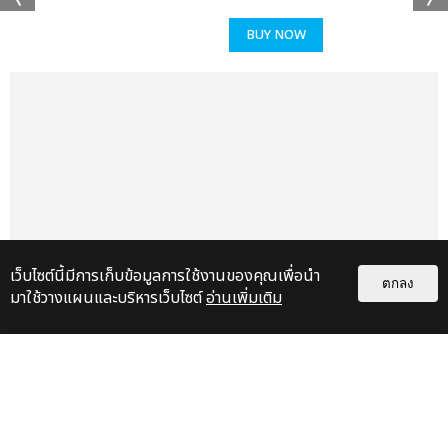
แชร์ :
SHARE
TWEET
LINE
BUY NOW
เว็บไซต์นี้มีการเก็บข้อมูลการใช้งานของคุณเพื่อนำ
ตกลง
มาใช้วางแผนและบริหารเว็บไซต์
อ่านเพิ่มเติม
แกลเลอรี
แนะนำ
สมมงควีน K-POP เจน 5! KISS OF
LIFE เสิร์ฟเพอร์ฟอร์แมนซ์เต็มแรง