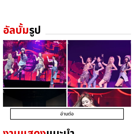
อัลบั้ม
รูป
อ่านต่อ
งานแสดง
แนะนำ