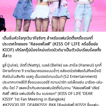
เต็มอิ่มหัวใจทุกวินาทีจริงๆ สำหรับแฟนมีตติ้งครั้งแรกที่
ประเทศไทยของ “คิสออฟไลฟ์” (KISS OF LIFE หรือชื่อย่อ
KIOF) เกิร์ลกรุ๊ปน้องใหม่แต่เดบิวต์มาเป็นตัวมัมเรียบร้อยทั้ง
สี่สาว
จูลี่ (Julie), นัตตี้ (Natty), เบลล์ (Belle) และ ฮานึล (Haneul) รุกกี้
ปีศาจที่กวาด 9 รางวัลมาครองแบบฉ่ำๆ หลังเดบิวต์เพียงไม่ถึงหนึ่งปี
ศิลปินในสังกัด เอสทู เอ็นเตอร์เทนเม้นท์ (S2 Entertainment)
ประเทศเกาหลีใต้ ซึ่งขนเอเนอร์จี ความน่ารัก แต่เผ็ดแซ่บ มาร้อง-เล่น-
เต้น-โชว์ 7 เพลงฉ่ำเกินสเกลแฟนมีตติ้งในงาน “คิสออฟไลฟ์ ‘เดียร์
คิสซี่’ เฟิร์ส แฟนมีตติ้ง อิน แบงคอก” (KISS OF LIFE ‘DEAR
KISSY’ 1st Fan Meeting in Bangkok)
#KISSOFLIFE_DEARKISSY_BKK ให้เหล่าคิสซี่ (KISSY ชื่อแฟน