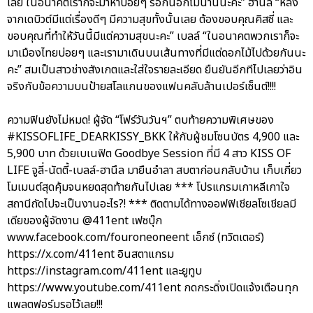
เลย ในอนาคตเราก็จะมาหาบ่อยๆ รอกันอีกไม่นานนะคะ” ฮานึล “หลัง
จากเดบิวต์มีแต่เรื่องดีๆ มีความสุขทั้งนั้นเลย ต้องขอบคุณคิสซี่ และ
ขอบคุณที่ทำให้วันนี้มีแต่ความสุขนะคะ” เบลล์ “ในอนาคตพวกเราก็จะ
มาเมืองไทยบ่อยๆ และเรามาเดินบนเส้นทางที่มีแต่ดอกไม้ไปด้วยกันนะ
คะ” สมเป็นสาวช่างสังเกตและใส่ใจรายละเอียด ยืนยันอีกทีไปเลยว่าอิน
จริงกับข้อความบนป้ายสโลแกนของแฟนคลับล้านเปอร์เซ็นต์!!!!
ความฟินยังไม่หมด! ผู้จัด “โฟร์วันวันฯ” ตบท้ายความพิเศษของ
#KISSOFLIFE_DEARKISSY_BKK ให้กับผู้ชมโซนบัตร 4,900 และ
5,900 บาท ด้วยเบเนฟิต Goodbye Session ที่มี 4 สาว KISS OF
LIFE จูลี่-นัตตี้-เบลล์-ฮานึล มายืนอำลา สบตาก่อนกลับบ้าน เก็บเกี่ยว
โมเมนต์สุดคุ้มจนหยดสุดท้ายกันไปเลย *** โปรแกรมเกาหลีเกาใจ
สถานีถัดไปจะเป็นงานอะไร?! *** ติดตามได้ทางออฟฟิเชียลโซเชียลมี
เดียของผู้จัดงาน @411ent เฟซบุ๊ก
www.facebook.com/fouroneoneent เอ็กซ์ (ทวิตเตอร์)
https://x.com/411ent อินสตาแกรม
https://instagram.com/411ent และยูทูบ
https://www.youtube.com/411ent กดกระดิ่งเปิดแจ้งเตือนทุก
แพลตฟอร์มรอไว้เลย!!!