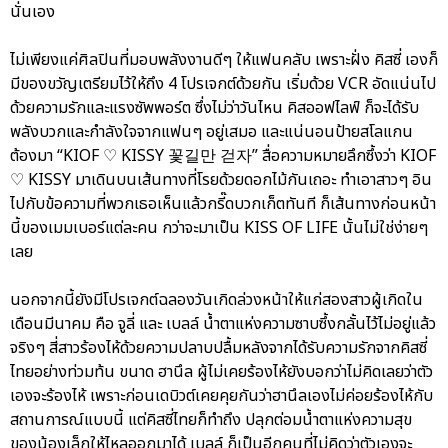
นั่นเอง
ไม่เพียงแค่ศิลปินที่มอบพลังงานดีๆ ให้แฟนคลับ เพราะฝั่ง คิสซี่ เองก็
มีของขวัญเตรียมไว้ให้ถึง 4 โปรเจกต์ด้วยกัน เริ่มด้วย VCR อัดแน่นไป
ด้วยความรักและแรงซัพพอร์ต ซึ่งไม่ว่าวันไหน คิสออฟไลฟ์ ก็จะได้รับ
พลังบวกและกำลังใจจากแฟนๆ อยู่เสมอ และแน่นอนป้ายสโลแกน
ต้องมา “KIOF ♡ KISSY 꽃길만 걷자” สื่อความหมายลึกซึ้งว่า KIOF
♡ KISSY มาเดินบนเส้นทางที่โรยด้วยดอกไม้กันเถอะ ทำเอาสาวๆ อิน
ไปกับข้อความที่พวกเธอเห็นแล้วกรี๊ดบวกเก็ตทันที ก็เส้นทางก่อนหน้า
นี้ของเมมเบอร์แต่ละคน กว่าจะมาเป็น KISS OF LIFE นั้นไม่ใช่ง่ายๆ
เลย
นอกจากนี้ยังมีโปรเจกต์ฉลองวันเกิดล่วงหน้าให้แก่สองสาวผู้เกิดใน
เดือนมีนาคม คือ จูลี่ และ เบลล์ น้ำตาแห่งความซาบซึ้งกลั้นไว้ไม่อยู่แล้ว
จริงๆ สี่สาวร้องไห้ด้วยความปลาบปลื้มหลังจากได้รับความรักจากคิสซี่
ไทยอย่างท่วมท้น ขนาด ฮานึล ผู้ไม่เคยร้องไห้ยังบอกว่าไม่คิดเลยว่าตัว
เองจะร้องไห้ เพราะก่อนเดบิวต์เคยคุยกันว่าฮานึลเองไม่ค่อยร้องไห้กับ
สถานการณ์แบบนี้ แต่คิสซี่ไทยก็ทำถึง ปลุกต่อมน้ำตาแห่งความสุข
ของน้องเล็กให้ไหลออกมาได้ เบลล์ ก็เป็นอีกคนที่ไม่คิดว่าตัวเองจะ