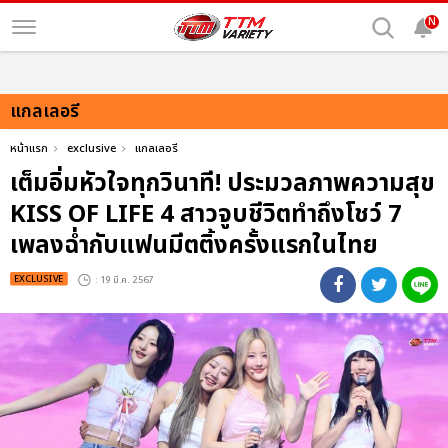
N
แกลเลอรี
หน้าแรก
exclusive
แกลเลอรี
เต็มอิ่มหัวใจทุกวินาที! ประมวลภาพความสุข
KISS OF LIFE 4 สาวจูบชีวิตทำถึงโชว์ 7
เพลงฉ่ำกับแฟนมีตติ้งครั้งแรกในไทย
EXCLUSIVE
: 19 มี.ค. 2567