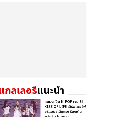
แกลเลอรี
แนะนำ
สมมงควีน K-POP เจน 5!
KISS OF LIFE เสิร์ฟเพอร์ฟ
อร์แมนซ์เต็มแรง ร้องเต้น
พลังล้น ไม่สนสเ...