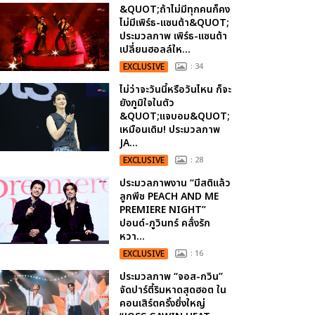
&QUOT;ถ้าไม่มีทุกคนก็คง
ไม่มีเพิร์ธ-แซนต้า&QUOT;
ประมวลภาพ เพิร์ธ-แซนต้า
เปลี่ยนฮอลล์ให...
EXCLUSIVE
: 34
ไม่ว่าจะวันนี้หรือวันไหน ก็จะ
ยังภูมิใจในตัว
&QUOT;แจบอม&QUOT;
เหมือนเดิม! ประมวลภาพ
JA...
EXCLUSIVE
: 28
ประมวลภาพงาน “มีสติแล้ว
ลูกพีช PEACH AND ME
PREMIERE NIGHT”
ปอนด์-ภูวินทร์ คลั่งรัก
หวา...
EXCLUSIVE
: 16
ประมวลภาพ “จอส-กวิน”
จัดปาร์ตี้ริมหาดสุดฮอต ใน
คอนเสิร์ตครั้งยิ่งใหญ่