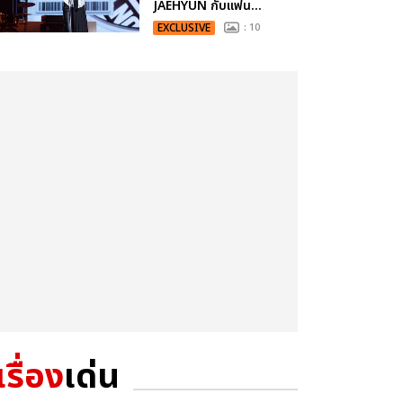
JAEHYUN กับแฟน...
EXCLUSIVE
: 10
เรื่อง
เด่น