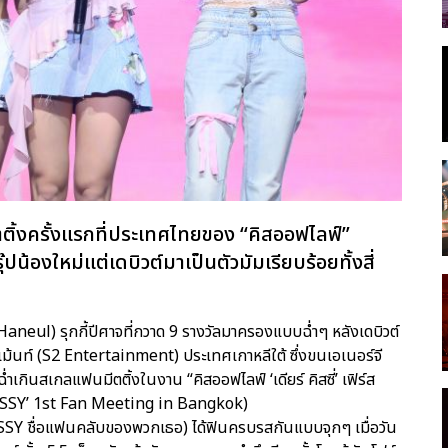
ีตติ้งครั้งแรกที่ประเทศไทยของ “คิสออฟไลฟ์”
๊ปน้องใหม่แต่เดบิวต์มาเป็นตัวมัมเรียบร้อยทั้งสี่
ึล (Haneul) รุกกี้ปีศาจที่กวาด 9 รางวัลมาครองแบบฉ่ำๆ หลังเดบิวต์
ทนเม้นท์ (S2 Entertainment) ประเทศเกาหลีใต้ ซึ่งขนเอเนอร์จี
่ำเกินสเกลแฟนมีตติ้งในงาน “คิสออฟไลฟ์ ‘เดียร์ คิสซี่’ เฟิร์ส
ISSY’ 1st Fan Meeting in Bangkok)
SY ชื่อแฟนคลับของพวกเธอ) ได้ฟินครบรสกันแบบจุกๆ เมื่อวัน