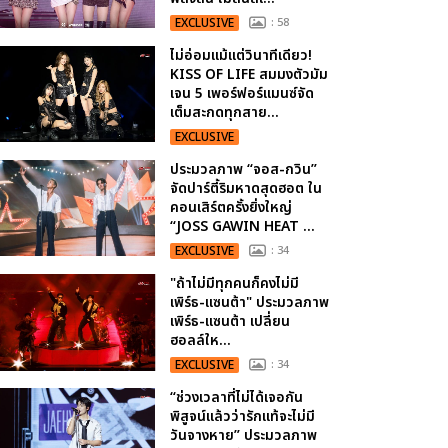
EXCLUSIVE
: 58
ไม่อ่อมแม้แต่วินาทีเดียว!
KISS OF LIFE สมมงตัวมัม
เจน 5 เพอร์ฟอร์แมนซ์จัด
เต็มสะกดทุกสาย...
EXCLUSIVE
ประมวลภาพ “จอส-กวิน”
จัดปาร์ตี้ริมหาดสุดฮอต ใน
คอนเสิร์ตครั้งยิ่งใหญ่
“JOSS GAWIN HEAT ...
EXCLUSIVE
: 34
"ถ้าไม่มีทุกคนก็คงไม่มี
เพิร์ธ-แซนต้า" ประมวลภาพ
เพิร์ธ-แซนต้า เปลี่ยน
ฮอลล์ให...
EXCLUSIVE
: 34
“ช่วงเวลาที่ไม่ได้เจอกัน
พิสูจน์แล้วว่ารักแท้จะไม่มี
วันจางหาย” ประมวลภาพ