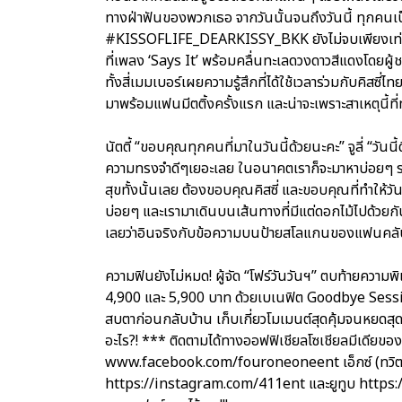
ทางฝ่าฟันของพวกเธอ จากวันนั้นจนถึงวันนี้ ทุกคนเป
#KISSOFLIFE_DEARKISSY_BKK ยังไม่จบเพียงเท่านั้
ที่เพลง ‘Says It’ พร้อมคลื่นทะเลดวงดาวสีแดงโดยผู้ช
ทั้งสี่เมมเบอร์เผยความรู้สึกที่ได้ใช้เวลาร่วมกับคิสซี่
มาพร้อมแฟนมีตติ้งครั้งแรก และน่าจะเพราะสาเหตุนี้ที
นัตตี้ “ขอบคุณทุกคนที่มาในวันนี้ด้วยนะคะ” จูลี่ “วันนี
ความทรงจำดีๆเยอะเลย ในอนาคตเราก็จะมาหาบ่อยๆ รอกั
สุขทั้งนั้นเลย ต้องขอบคุณคิสซี่ และขอบคุณที่ทำให้
บ่อยๆ และเรามาเดินบนเส้นทางที่มีแต่ดอกไม้ไปด้วยกั
เลยว่าอินจริงกับข้อความบนป้ายสโลแกนของแฟนคลับล้า
ความฟินยังไม่หมด! ผู้จัด “โฟร์วันวันฯ” ตบท้ายค
4,900 และ 5,900 บาท ด้วยเบเนฟิต Goodbye Session ท
สบตาก่อนกลับบ้าน เก็บเกี่ยวโมเมนต์สุดคุ้มจนหยดส
อะไร?! *** ติดตามได้ทางออฟฟิเชียลโซเชียลมีเดียขอ
www.facebook.com/fouroneoneent เอ็กซ์ (ทวิต
https://instagram.com/411ent และยูทูบ https: