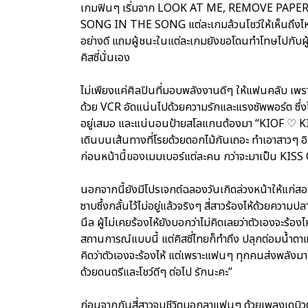
เกมฟินๆ เริ่มจาก LOOK AT ME, REMOVE PAPE
SONG IN THE SONG แต่ละเกมล้วนโชว์ให้เห็นถึงไหว
อย่างดี แถมผู้ชนะในแต่ละเกมยังขอโดนทำโทษไปกับผู้แ
คิสซี่นั่นเอง
ไม่เพียงแค่ศิลปินที่มอบพลังงานดีๆ ให้แฟนคลับ เพราะฝั
ด้วย VCR อัดแน่นไปด้วยความรักและแรงซัพพอร์ต ซึ่ง
อยู่เสมอ และแน่นอนป้ายสโลแกนต้องมา “KIOF ♡ 
เดินบนเส้นทางที่โรยด้วยดอกไม้กันเถอะ ทำเอาสาวๆ อิ
ก่อนหน้านี้ของเมมเบอร์แต่ละคน กว่าจะมาเป็น KISS O
นอกจากนี้ยังมีโปรเจกต์ฉลองวันเกิดล่วงหน้าให้แก่สอง
ซาบซึ้งกลั้นไว้ไม่อยู่แล้วจริงๆ สี่สาวร้องไห้ด้วยควา
นึล ผู้ไม่เคยร้องไห้ยังบอกว่าไม่คิดเลยว่าตัวเองจะร้อง
สถานการณ์แบบนี้ แต่คิสซี่ไทยก็ทำถึง ปลุกต่อมน้ำตาแ
คิดว่าตัวเองจะร้องไห้ แต่เพราะแฟนๆ ทุกคนส่งพลั
ด้วยดนตรีและโชว์ดีๆ ต่อไป รักนะคะ”
ก่อนจากกันสี่สาวจูบชีวิตบอกลาแฟนๆ ด้วยเพลงเดบิวต