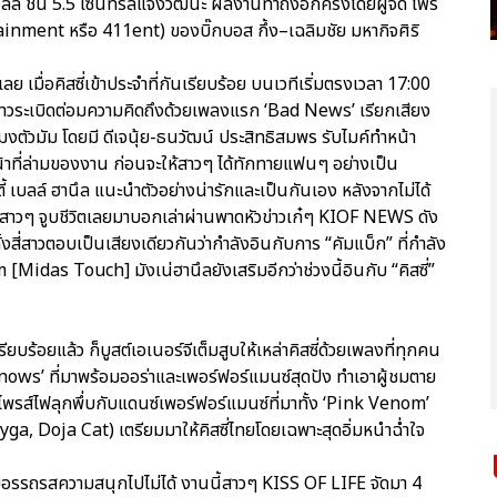
ล์ ชั้น 5.5 เซ็นทรัลแจ้งวัฒนะ ผลงานทำถึงอีกครั้งโดยผู้จัด โฟร์
inment หรือ 411ent) ของบิ๊กบอส กึ้ง–เฉลิมชัย มหากิจศิริ
ย เมื่อคิสซี่เข้าประจำที่กันเรียบร้อย บนเวทีเริ่มตรงเวลา 17:00
สี่สาวระเบิดต่อมความคิดถึงด้วยเพลงแรก ‘Bad News’ เรียกเสียง
ตัวมัม โดยมี ดีเจนุ้ย-ธนวัฒน์ ประสิทธิสมพร รับไมค์ทำหน้า
บหน้าที่ล่ามของงาน ก่อนจะให้สาวๆ ได้ทักทายแฟนๆ อย่างเป็น
ตี้ เบลล์ ฮานึล แนะนำตัวอย่างน่ารักและเป็นกันเอง หลังจากไม่ได้
 สาวๆ จูบชีวิตเลยมาบอกเล่าผ่านพาดหัวข่าวเก๋ๆ KIOF NEWS ดัง
ั้งสี่สาวตอบเป็นเสียงเดียวกันว่ากำลังอินกับการ “คัมแบ็ก” ที่กำลัง
 [Midas Touch] มังเน่ฮานึลยังเสริมอีกว่าช่วงนี้อินกับ “คิสซี่”
ียบร้อยแล้ว ก็บูสต์เอเนอร์จีเต็มสูบให้เหล่าคิสซี่ด้วยเพลงที่ทุกคน
ows’ ที่มาพร้อมออร่าและเพอร์ฟอร์แมนซ์สุดปัง ทำเอาผู้ชมตาย
์ไพรส์ไฟลุกพึ่บกับแดนซ์เพอร์ฟอร์แมนซ์ที่มาทั้ง ‘Pink Venom’
a, Doja Cat) เตรียมมาให้คิสซี่ไทยโดยเฉพาะสุดอิ่มหนำฉ่ำใจ
มเต็มอรรถรสความสนุกไปไม่ได้ งานนี้สาวๆ KISS OF LIFE จัดมา 4