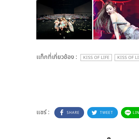
เเท็กที่เกี่ยวข้อง :
KISS OF LIFE
KISS OF L
แชร์ :
SHARE
TWEET
LI