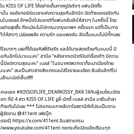
็น KISS OF LIFE ได้อย่างเต็มภาคภูมิจริงๆ แฟนมีตติ้ง
น ขออังกอร์ต่อเวลาแห่งความสุขกันอีกนิด ปิดท้ายของจริงกัน
มในฮอลล์ อีกหนึ่งโปรเจกต์ที่แฟนคลับจัดให้สาวๆ ในครั้งนี้ โดย
ไทยอย่างสุดซึ้ง ถึงแม้จะไม่ใช่การมากรุงเทพฯ ครั้งแรก แต่ก็เป็นการ
่ทำให้สาวๆ ปล่อยพลัง ความรัก และแพชชัน จัดเต็มแบบไม่มีกั๊กเลย
้ดีใจมากๆ เลยที่ได้เจอคิสซี่ตัวจริง และได้มาแสดงด้วยกันแบบนี้ มี
นอีกไม่นานนะคะ” ฮานึล “หลังจากเดบิวต์มีแต่เรื่องดีๆ มีความ
วันนี้มีแต่ความสุขนะคะ” เบลล์ “ในอนาคตพวกเราก็จะมาเมืองไทย
นนะคะ” สมเป็นสาวช่างสังเกตและใส่ใจรายละเอียด ยืนยันอีกทีไป
นเปอร์เซ็นต์!!!!
วามพิเศษของ #KISSOFLIFE_DEARKISSY_BKK ให้กับผู้ชมโซนบัตร
ี่มี 4 สาว KISS OF LIFE จูลี่-นัตตี้-เบลล์-ฮานึล มายืนอำลา
ุดท้ายกันไปเลย *** โปรแกรมเกาหลีเกาใจสถานีถัดไปจะเป็นงาน
งผู้จัดงาน @411ent เฟซบุ๊ก
เตอร์) https://x.com/411ent อินสตาแกรม
//www.youtube.com/411ent กดกระดิ่งเปิดแจ้งเตือนทุก