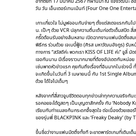
อาทิตย์ที่ 17 มีนาคม 2567 ที่ผ่านมา ณ แจ้งวัฒนะ ฮอล
วัน วัน เอ็นเตอร์เทนเม้นท์ (Four One One Enterta
เกาะเกี่ยวใจ ไม่มูฟออนกันง่ายๆ ตั้งแต่สเตจแรกกันไปเล
น. เป๊ะๆ ด้วย VCR ปลุกความตื่นเต้นก่อตัวเต็มสปีด 
กรี๊ดต้อนรับอย่างล้นหลาม เปิดฉากงานแฟนมีตติ้งสมมง
พิธีกร ร่วมด้วย เจเบบี้ฟู้ด (ศิรส มหาวัฒนอังกูร) รั
ทางการ “สวัสดีค่ะ พวกเรา KISS OF LIFE ค่ะ” จูลี่ นัต
เจอกันนาน มีเรื่องราวมากมายที่ต้องอัปเดตกันหน่อย
เช่นพาดหัวข่าวแรก คุยกันถึงเรื่องที่อินมากในช่วงนี้ ท
จะเกิดขึ้นในวันที่ 3 เมษายนนี้ กับ 1st Single Album
ด้วย ได้ใจไปเต็มๆ
หลังจากที่สี่สาวจูบชีวิตตอบทุกข่าวเล่าทุกความจริงกันเร
รอคอยจะได้ดูสดๆ เป็นบุญตาสักครั้ง กับ ‘Nobody Kn
เรียบกับท่าแมลงก้นกระดกจึ้งสุดใจ ต่อเนื่องด้วยเซอร
ของรุ่นพี่ BLACKPINK และ ‘Freaky Deaky’ (by Tyg
ขึ้นชื่อว่างานแฟนมีตติ้งทั้งที จะขาดพาร์ตเกมที่เติ