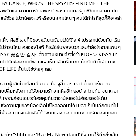
R BY DANCE, WHO’S THE SPY? และ FIND ME - THE
พริบและความน่ารักเฉพาะตัวของเมมเบอร์จูบชีวิตแต่ละคนเป็น
พ้ด้วย ไม่ว่าใครจะแพ้หรือชนะเกมไหนๆ คนได้กำไรที่สุดก็คือเหล่า
่ง คิสซี่ เองก็มีของขวัญเตรียมไว้ให้ถึง 4 โปรเจกต์ด้วยกัน เริ่ม
ไม่ว่าวันไหน คิสออฟไลฟ์ ก็จะได้รับพลังบวกและกำลังใจจากแฟนๆ
KISSY 꽃길만 걷자” สื่อความหมายลึกซึ้งว่า KIOF ♡ KISSY มา
นไปกับข้อความที่พวกเธอเห็นแล้วกรี๊ดบวกเก็ตทันที ก็เส้นทาง
F LIFE นั้นไม่ใช่ง่ายๆ เลย
สาวผู้เกิดในเดือนมีนาคม คือ จูลี่ และ เบลล์ น้ำตาแห่งความ
มปลาบปลื้มหลังจากได้รับความรักจากคิสซี่ไทยอย่างท่วมท้น ขนาด ฮา
ไห้ เพราะก่อนเดบิวต์เคยคุยกันว่าฮานึลเองไม่ค่อยร้องไห้กับ
ห่งความสุขของน้องเล็กให้ไหลออกมาได้ เบลล์ ก็เป็นอีกคนที่ไม่
งมาให้เยอะมากจนสัมผัสได้ “พวกเราจะตอบแทนความรักของทุกคน
์อย่าง ‘Shhh’ และ ‘Bye My Neverland’ ซึ่งชวนให้นึกถึงเส้น