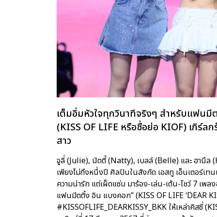
เต็มอิ่มหัวใจทุกวินาทีจริงๆ สำหรับแฟนม
(KISS OF LIFE หรือชื่อย่อ KIOF) เกิร์ลกรุ
สาว
จูลี่ (Julie), นัตตี้ (Natty), เบลล์ (Belle) และ ฮาน
เพียงไม่ถึงหนึ่งปี ศิลปินในสังกัด เอสทู เอ็นเตอร์เ
ความน่ารัก แต่เผ็ดแซ่บ มาร้อง-เล่น-เต้น-โชว์ 7 เพลงฉ
แฟนมีตติ้ง อิน แบงคอก” (KISS OF LIFE ‘DEAR K
#KISSOFLIFE_DEARKISSY_BKK ให้เหล่าคิสซี่ (KIS