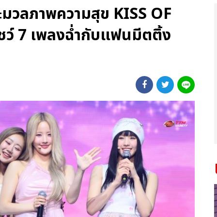
 ประมวลภาพความสุข KISS OF
ชว์ 7 เพลงฉ่ำกับแฟนมีตติ้ง