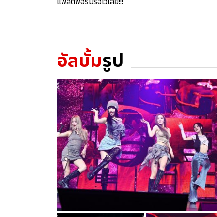
แพลตฟอร์มรอไว้เลย!!!
อัลบั้ม
รูป