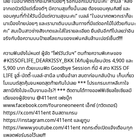
เลย ในอนาคตเราก็จะมาหาบ่อยๆ รอกันอีกไม่นานนะคะ” ฮานึล “หลัง
จากเดบิวต์มีแต่เรื่องดีๆ มีความสุขทั้งนั้นเลย ต้องขอบคุณคิสซี่ และ
ขอบคุณที่ทำให้วันนี้มีแต่ความสุขนะคะ” เบลล์ “ในอนาคตพวกเราก็จะ
มาเมืองไทยบ่อยๆ และเรามาเดินบนเส้นทางที่มีแต่ดอกไม้ไปด้วยกันนะ
คะ” สมเป็นสาวช่างสังเกตและใส่ใจรายละเอียด ยืนยันอีกทีไปเลยว่าอิน
จริงกับข้อความบนป้ายสโลแกนของแฟนคลับล้านเปอร์เซ็นต์!!!!
ความฟินยังไม่หมด! ผู้จัด “โฟร์วันวันฯ” ตบท้ายความพิเศษของ
#KISSOFLIFE_DEARKISSY_BKK ให้กับผู้ชมโซนบัตร 4,900 และ
5,900 บาท ด้วยเบเนฟิต Goodbye Session ที่มี 4 สาว KISS OF
LIFE จูลี่-นัตตี้-เบลล์-ฮานึล มายืนอำลา สบตาก่อนกลับบ้าน เก็บเกี่ยว
โมเมนต์สุดคุ้มจนหยดสุดท้ายกันไปเลย *** โปรแกรมเกาหลีเกาใจ
สถานีถัดไปจะเป็นงานอะไร?! *** ติดตามได้ทางออฟฟิเชียลโซเชียลมี
เดียของผู้จัดงาน @411ent เฟซบุ๊ก
www.facebook.com/fouroneoneent เอ็กซ์ (ทวิตเตอร์)
https://x.com/411ent อินสตาแกรม
https://instagram.com/411ent และยูทูบ
https://www.youtube.com/411ent กดกระดิ่งเปิดแจ้งเตือนทุก
แพลตฟอร์มรอไว้เลย!!!