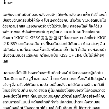
นั่นเอง
ไม่เพียงแค่ศิลปินที่มอบพลังงานดีๆ ให้แฟนคลับ เพราะฝั่ง คิสซี่ เองก็
มีของขวัญเตรียมไว้ให้ถึง 4 โปรเจกต์ด้วยกัน เริ่มด้วย VCR อัดแน่นไป
ด้วยความรักและแรงซัพพอร์ต ซึ่งไม่ว่าวันไหน คิสออฟไลฟ์ ก็จะได้รับ
พลังบวกและกำลังใจจากแฟนๆ อยู่เสมอ และแน่นอนป้ายสโลแกน
ต้องมา “KIOF ♡ KISSY 꽃길만 걷자” สื่อความหมายลึกซึ้งว่า KIOF
♡ KISSY มาเดินบนเส้นทางที่โรยด้วยดอกไม้กันเถอะ ทำเอาสาวๆ อิน
ไปกับข้อความที่พวกเธอเห็นแล้วกรี๊ดบวกเก็ตทันที ก็เส้นทางก่อนหน้า
นี้ของเมมเบอร์แต่ละคน กว่าจะมาเป็น KISS OF LIFE นั้นไม่ใช่ง่ายๆ
เลย
นอกจากนี้ยังมีโปรเจกต์ฉลองวันเกิดล่วงหน้าให้แก่สองสาวผู้เกิดใน
เดือนมีนาคม คือ จูลี่ และ เบลล์ น้ำตาแห่งความซาบซึ้งกลั้นไว้ไม่อยู่แล้ว
จริงๆ สี่สาวร้องไห้ด้วยความปลาบปลื้มหลังจากได้รับความรักจากคิสซี่
ไทยอย่างท่วมท้น ขนาด ฮานึล ผู้ไม่เคยร้องไห้ยังบอกว่าไม่คิดเลยว่าตัว
เองจะร้องไห้ เพราะก่อนเดบิวต์เคยคุยกันว่าฮานึลเองไม่ค่อยร้องไห้กับ
สถานการณ์แบบนี้ แต่คิสซี่ไทยก็ทำถึง ปลุกต่อมน้ำตาแห่งความสุข
ของน้องเล็กให้ไหลออกมาได้ เบลล์ ก็เป็นอีกคนที่ไม่คิดว่าตัวเองจะ