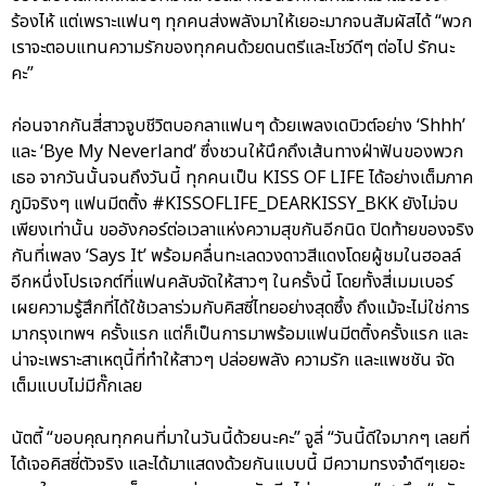
ร้องไห้ แต่เพราะแฟนๆ ทุกคนส่งพลังมาให้เยอะมากจนสัมผัสได้ “พวก
เราจะตอบแทนความรักของทุกคนด้วยดนตรีและโชว์ดีๆ ต่อไป รักนะ
คะ”
ก่อนจากกันสี่สาวจูบชีวิตบอกลาแฟนๆ ด้วยเพลงเดบิวต์อย่าง ‘Shhh’
และ ‘Bye My Neverland’ ซึ่งชวนให้นึกถึงเส้นทางฝ่าฟันของพวก
เธอ จากวันนั้นจนถึงวันนี้ ทุกคนเป็น KISS OF LIFE ได้อย่างเต็มภาค
ภูมิจริงๆ แฟนมีตติ้ง #KISSOFLIFE_DEARKISSY_BKK ยังไม่จบ
เพียงเท่านั้น ขออังกอร์ต่อเวลาแห่งความสุขกันอีกนิด ปิดท้ายของจริง
กันที่เพลง ‘Says It’ พร้อมคลื่นทะเลดวงดาวสีแดงโดยผู้ชมในฮอลล์
อีกหนึ่งโปรเจกต์ที่แฟนคลับจัดให้สาวๆ ในครั้งนี้ โดยทั้งสี่เมมเบอร์
เผยความรู้สึกที่ได้ใช้เวลาร่วมกับคิสซี่ไทยอย่างสุดซึ้ง ถึงแม้จะไม่ใช่การ
มากรุงเทพฯ ครั้งแรก แต่ก็เป็นการมาพร้อมแฟนมีตติ้งครั้งแรก และ
น่าจะเพราะสาเหตุนี้ที่ทำให้สาวๆ ปล่อยพลัง ความรัก และแพชชัน จัด
เต็มแบบไม่มีกั๊กเลย
นัตตี้ “ขอบคุณทุกคนที่มาในวันนี้ด้วยนะคะ” จูลี่ “วันนี้ดีใจมากๆ เลยที่
ได้เจอคิสซี่ตัวจริง และได้มาแสดงด้วยกันแบบนี้ มีความทรงจำดีๆเยอะ