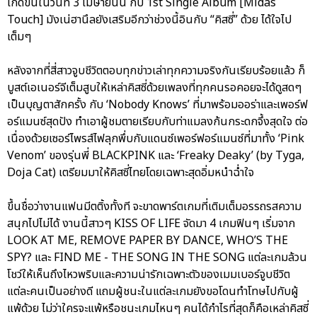
เกิดขึ้นในวันที่ 3 เมษายนนี้ กับ 1st Single Album [Midas
Touch] มังเน่ฮานึลยังเสริมอีกว่าช่วงนี้อินกับ “คิสซี่” ด้วย ได้ใจไป
เต็มๆ
หลังจากที่สี่สาวจูบชีวิตตอบทุกข่าวเล่าทุกความจริงกันเรียบร้อยแล้ว ก็
บูสต์เอเนอร์จีเต็มสูบให้เหล่าคิสซี่ด้วยเพลงที่ทุกคนรอคอยจะได้ดูสดๆ
เป็นบุญตาสักครั้ง กับ ‘Nobody Knows’ ที่มาพร้อมออร่าและเพอร์ฟ
อร์แมนซ์สุดปัง ทำเอาผู้ชมตายเรียบกับท่าแมลงก้นกระดกจึ้งสุดใจ ต่อ
เนื่องด้วยเซอร์ไพรส์ไฟลุกพึ่บกับแดนซ์เพอร์ฟอร์แมนซ์ที่มาทั้ง ‘Pink
Venom’ ของรุ่นพี่ BLACKPINK และ ‘Freaky Deaky’ (by Tyga,
Doja Cat) เตรียมมาให้คิสซี่ไทยโดยเฉพาะสุดอิ่มหนำฉ่ำใจ
ขึ้นชื่อว่างานแฟนมีตติ้งทั้งที จะขาดพาร์ตเกมที่เติมเต็มอรรถรสความ
สนุกไปไม่ได้ งานนี้สาวๆ KISS OF LIFE จัดมา 4 เกมฟินๆ เริ่มจาก
LOOK AT ME, REMOVE PAPER BY DANCE, WHO’S THE
SPY? และ FIND ME - THE SONG IN THE SONG แต่ละเกมล้วน
โชว์ให้เห็นถึงไหวพริบและความน่ารักเฉพาะตัวของเมมเบอร์จูบชีวิต
แต่ละคนเป็นอย่างดี แถมผู้ชนะในแต่ละเกมยังขอโดนทำโทษไปกับผู้
แพ้ด้วย ไม่ว่าใครจะแพ้หรือชนะเกมไหนๆ คนได้กำไรที่สุดก็คือเหล่าคิสซี่