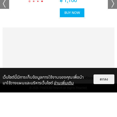
฿
1,100
แชร์ :
SHARE
TWEET
LINE
BUY NOW
เว็บไซต์นี้มีการเก็บข้อมูลการใช้งานของคุณเพื่อนำ
เกี่ยวกับเรา
ติดต่อลงโฆษณา
ติดต่อเรา
ตกลง
มาใช้วางแผนและบริหารเว็บไซต์
อ่านเพิ่มเติม
© 2026
THAITICKETMAJOR
All Rights Reserved.
แกลเลอรี
แนะนำ