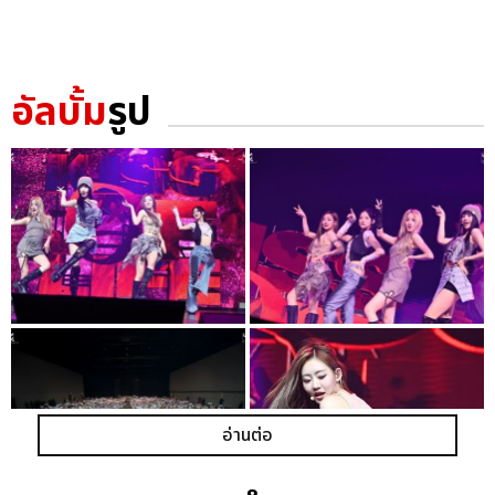
อัลบั้ม
รูป
อ่านต่อ