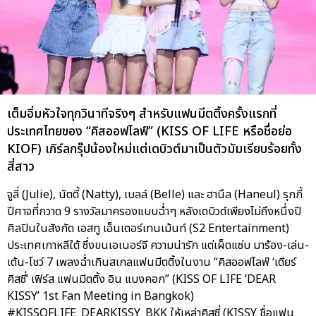
เต็มอิ่มหัวใจทุกวินาทีจริงๆ สำหรับแฟนมีตติ้งครั้งแรกที่
ประเทศไทยของ “คิสออฟไลฟ์” (KISS OF LIFE หรือชื่อย่อ
KIOF) เกิร์ลกรุ๊ปน้องใหม่แต่เดบิวต์มาเป็นตัวมัมเรียบร้อยทั้ง
สี่สาว
จูลี่ (Julie), นัตตี้ (Natty), เบลล์ (Belle) และ ฮานึล (Haneul) รุกกี้
ปีศาจที่กวาด 9 รางวัลมาครองแบบฉ่ำๆ หลังเดบิวต์เพียงไม่ถึงหนึ่งปี
ศิลปินในสังกัด เอสทู เอ็นเตอร์เทนเม้นท์ (S2 Entertainment)
ประเทศเกาหลีใต้ ซึ่งขนเอเนอร์จี ความน่ารัก แต่เผ็ดแซ่บ มาร้อง-เล่น-
เต้น-โชว์ 7 เพลงฉ่ำเกินสเกลแฟนมีตติ้งในงาน “คิสออฟไลฟ์ ‘เดียร์
คิสซี่’ เฟิร์ส แฟนมีตติ้ง อิน แบงคอก” (KISS OF LIFE ‘DEAR
KISSY’ 1st Fan Meeting in Bangkok)
#KISSOFLIFE_DEARKISSY_BKK ให้เหล่าคิสซี่ (KISSY ชื่อแฟน