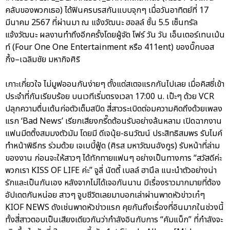
คลับของพวกเธอ) ได้ฟินครบรสกันแบบจุกๆ เมื่อวันอาทิตย์ที่ 17
มีนาคม 2567 ที่ผ่านมา ณ แจ้งวัฒนะ ฮอลล์ ชั้น 5.5 เซ็นทรัล
แจ้งวัฒนะ ผลงานทำถึงอีกครั้งโดยผู้จัด โฟร์ วัน วัน เอ็นเตอร์เทนเม้น
ท์ (Four One One Entertainment หรือ 411ent) ของบิ๊กบอส
กึ้ง–เฉลิมชัย มหากิจศิริ
เกาะเกี่ยวใจ ไม่มูฟออนกันง่ายๆ ตั้งแต่สเตจแรกกันไปเลย เมื่อคิสซี่เข้า
ประจำที่กันเรียบร้อย บนเวทีเริ่มตรงเวลา 17:00 น. เป๊ะๆ ด้วย VCR
ปลุกความตื่นเต้นก่อตัวเต็มสปีด สี่สาวระเบิดต่อมความคิดถึงด้วยเพลง
แรก ‘Bad News’ เรียกเสียงกรี๊ดต้อนรับอย่างล้นหลาม เปิดฉากงาน
แฟนมีตติ้งสมมงตัวมัม โดยมี ดีเจนุ้ย-ธนวัฒน์ ประสิทธิสมพร รับไมค์
ทำหน้าพิธีกร ร่วมด้วย เจเบบี้ฟู้ด (ศิรส มหาวัฒนอังกูร) รับหน้าที่ล่าม
ของงาน ก่อนจะให้สาวๆ ได้ทักทายแฟนๆ อย่างเป็นทางการ “สวัสดีค่ะ
พวกเรา KISS OF LIFE ค่ะ” จูลี่ นัตตี้ เบลล์ ฮานึล แนะนำตัวอย่างน่า
รักและเป็นกันเอง หลังจากไม่ได้เจอกันนาน มีเรื่องราวมากมายที่ต้อง
อัปเดตกันหน่อย สาวๆ จูบชีวิตเลยมาบอกเล่าผ่านพาดหัวข่าวเก๋ๆ
KIOF NEWS ดังเช่นพาดหัวข่าวแรก คุยกันถึงเรื่องที่อินมากในช่วงนี้
ทั้งสี่สาวตอบเป็นเสียงเดียวกันว่ากำลังอินกับการ “คัมแบ็ก” ที่กำลังจะ