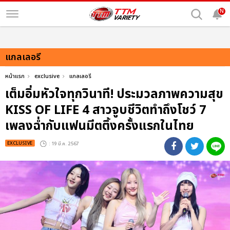
N
แกลเลอรี
หน้าแรก
exclusive
แกลเลอรี
เต็มอิ่มหัวใจทุกวินาที! ประมวลภาพความสุข
KISS OF LIFE 4 สาวจูบชีวิตทำถึงโชว์ 7
เพลงฉ่ำกับแฟนมีตติ้งครั้งแรกในไทย
EXCLUSIVE
: 19 มี.ค. 2567