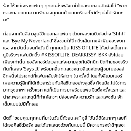
ร้องไห้ แต่เพราะแฟนๆ ทุกคนส่งพลังมาให้เยอะมากจนสัมผัสได้ “พวก
เราจะตอบแทนความรักของทุกคนด้วยดนตรีและโชว์ดีๆ ต่อไป รักนะ
คะ”
ก่อนจากกันสี่สาวจูบชีวิตบอกลาแฟนๆ ด้วยเพลงเดบิวต์อย่าง ‘Shhh’
และ ‘Bye My Neverland’ ซึ่งชวนให้นึกถึงเส้นทางฝ่าฟันของพวก
เธอ จากวันนั้นจนถึงวันนี้ ทุกคนเป็น KISS OF LIFE ได้อย่างเต็มภาค
ภูมิจริงๆ แฟนมีตติ้ง #KISSOFLIFE_DEARKISSY_BKK ยังไม่จบ
เพียงเท่านั้น ขออังกอร์ต่อเวลาแห่งความสุขกันอีกนิด ปิดท้ายของจริง
กันที่เพลง ‘Says It’ พร้อมคลื่นทะเลดวงดาวสีแดงโดยผู้ชมในฮอลล์
อีกหนึ่งโปรเจกต์ที่แฟนคลับจัดให้สาวๆ ในครั้งนี้ โดยทั้งสี่เมมเบอร์
เผยความรู้สึกที่ได้ใช้เวลาร่วมกับคิสซี่ไทยอย่างสุดซึ้ง ถึงแม้จะไม่ใช่การ
มากรุงเทพฯ ครั้งแรก แต่ก็เป็นการมาพร้อมแฟนมีตติ้งครั้งแรก และ
น่าจะเพราะสาเหตุนี้ที่ทำให้สาวๆ ปล่อยพลัง ความรัก และแพชชัน จัด
เต็มแบบไม่มีกั๊กเลย
นัตตี้ “ขอบคุณทุกคนที่มาในวันนี้ด้วยนะคะ” จูลี่ “วันนี้ดีใจมากๆ เลยที่
ได้เจอคิสซี่ตัวจริง และได้มาแสดงด้วยกันแบบนี้ มีความทรงจำดีๆเยอะ