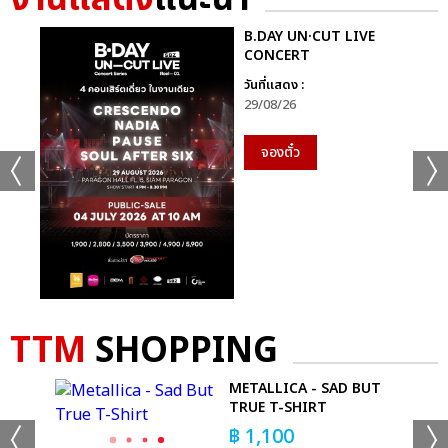
B.DAY UN·CUT LIVE
CONCERT
+20
วันที่แสดง :
29/08/26
ดูรูปทั้งหมด
จองตั๋ว
เเท็กที่เกี่ยวข้อง :
KISS OF LIFE
KISS OF LIFE ‘DEAR KISSY’ 1ST FAN MEETING IN BANGKOK
TTM
SHOPPING
T-
METALLICA - SAD BUT
TRUE T-SHIRT
฿
1,100