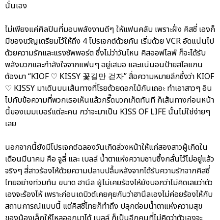
นั่นเอง
ไม่เพียงแค่ศิลปินที่มอบพลังงานดีๆ ให้แฟนคลับ เพราะฝั่ง คิสซี่ เองก็
มีของขวัญเตรียมไว้ให้ถึง 4 โปรเจกต์ด้วยกัน เริ่มด้วย VCR อัดแน่นไป
ด้วยความรักและแรงซัพพอร์ต ซึ่งไม่ว่าวันไหน คิสออฟไลฟ์ ก็จะได้รับ
พลังบวกและกำลังใจจากแฟนๆ อยู่เสมอ และแน่นอนป้ายสโลแกน
ต้องมา “KIOF ♡ KISSY 꽃길만 걷자” สื่อความหมายลึกซึ้งว่า KIOF
♡ KISSY มาเดินบนเส้นทางที่โรยด้วยดอกไม้กันเถอะ ทำเอาสาวๆ อิน
ไปกับข้อความที่พวกเธอเห็นแล้วกรี๊ดบวกเก็ตทันที ก็เส้นทางก่อนหน้า
นี้ของเมมเบอร์แต่ละคน กว่าจะมาเป็น KISS OF LIFE นั้นไม่ใช่ง่ายๆ
เลย
นอกจากนี้ยังมีโปรเจกต์ฉลองวันเกิดล่วงหน้าให้แก่สองสาวผู้เกิดใน
เดือนมีนาคม คือ จูลี่ และ เบลล์ น้ำตาแห่งความซาบซึ้งกลั้นไว้ไม่อยู่แล้ว
จริงๆ สี่สาวร้องไห้ด้วยความปลาบปลื้มหลังจากได้รับความรักจากคิสซี่
ไทยอย่างท่วมท้น ขนาด ฮานึล ผู้ไม่เคยร้องไห้ยังบอกว่าไม่คิดเลยว่าตัว
เองจะร้องไห้ เพราะก่อนเดบิวต์เคยคุยกันว่าฮานึลเองไม่ค่อยร้องไห้กับ
สถานการณ์แบบนี้ แต่คิสซี่ไทยก็ทำถึง ปลุกต่อมน้ำตาแห่งความสุข
ของน้องเล็กให้ไหลออกมาได้ เบลล์ ก็เป็นอีกคนที่ไม่คิดว่าตัวเองจะ