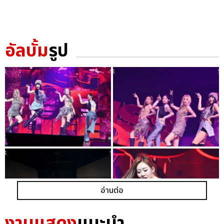
อัลบั้ม
รูป
อ่านต่อ
งานแสดง
แนะนำ