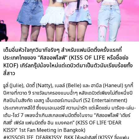
เต็มอิ่มหัวใจทุกวินาทีจริงๆ สำหรับแฟนมีตติ้งครั้งแรกที่
ประเทศไทยของ “คิสออฟไลฟ์” (KISS OF LIFE หรือชื่อย่อ
KIOF) เกิร์ลกรุ๊ปน้องใหม่แต่เดบิวต์มาเป็นตัวมัมเรียบร้อยทั้ง
สี่สาว
จูลี่ (Julie), นัตตี้ (Natty), เบลล์ (Belle) และ ฮานึล (Haneul) รุกกี้
ปีศาจที่กวาด 9 รางวัลมาครองแบบฉ่ำๆ หลังเดบิวต์เพียงไม่ถึงหนึ่งปี
ศิลปินในสังกัด เอสทู เอ็นเตอร์เทนเม้นท์ (S2 Entertainment)
ประเทศเกาหลีใต้ ซึ่งขนเอเนอร์จี ความน่ารัก แต่เผ็ดแซ่บ มาร้อง-เล่น-
เต้น-โชว์ 7 เพลงฉ่ำเกินสเกลแฟนมีตติ้งในงาน “คิสออฟไลฟ์ ‘เดียร์
คิสซี่’ เฟิร์ส แฟนมีตติ้ง อิน แบงคอก” (KISS OF LIFE ‘DEAR
KISSY’ 1st Fan Meeting in Bangkok)
#KISSOFLIFE_DEARKISSY_BKK ให้เหล่าคิสซี่ (KISSY ชื่อแฟน