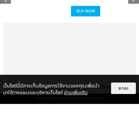
แชร์ :
SHARE
TWEET
LINE
BUY NOW
เว็บไซต์นี้มีการเก็บข้อมูลการใช้งานของคุณเพื่อนำ
เกี่ยวกับเรา
ติดต่อลงโฆษณา
ติดต่อเรา
ตกลง
มาใช้วางแผนและบริหารเว็บไซต์
อ่านเพิ่มเติม
© 2026
THAITICKETMAJOR
All Rights Reserved.
แกลเลอรี
แนะนำ
สมมงควีน K-POP เจน 5! KISS OF
LIFE เสิร์ฟเพอร์ฟอร์แมนซ์เต็มแรง