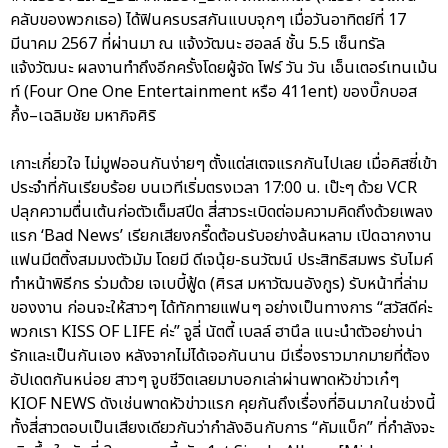
คลับของพวกเธอ) ได้ฟินครบรสกันแบบจุกๆ เมื่อวันอาทิตย์ที่ 17
มีนาคม 2567 ที่ผ่านมา ณ แจ้งวัฒนะ ฮอลล์ ชั้น 5.5 เซ็นทรัล
แจ้งวัฒนะ ผลงานทำถึงอีกครั้งโดยผู้จัด โฟร์ วัน วัน เอ็นเตอร์เทนเม้น
ท์ (Four One One Entertainment หรือ 411ent) ของบิ๊กบอส
กึ้ง–เฉลิมชัย มหากิจศิริ
เกาะเกี่ยวใจ ไม่มูฟออนกันง่ายๆ ตั้งแต่สเตจแรกกันไปเลย เมื่อคิสซี่เข้า
ประจำที่กันเรียบร้อย บนเวทีเริ่มตรงเวลา 17:00 น. เป๊ะๆ ด้วย VCR
ปลุกความตื่นเต้นก่อตัวเต็มสปีด สี่สาวระเบิดต่อมความคิดถึงด้วยเพลง
แรก ‘Bad News’ เรียกเสียงกรี๊ดต้อนรับอย่างล้นหลาม เปิดฉากงาน
แฟนมีตติ้งสมมงตัวมัม โดยมี ดีเจนุ้ย-ธนวัฒน์ ประสิทธิสมพร รับไมค์
ทำหน้าพิธีกร ร่วมด้วย เจเบบี้ฟู้ด (ศิรส มหาวัฒนอังกูร) รับหน้าที่ล่าม
ของงาน ก่อนจะให้สาวๆ ได้ทักทายแฟนๆ อย่างเป็นทางการ “สวัสดีค่ะ
พวกเรา KISS OF LIFE ค่ะ” จูลี่ นัตตี้ เบลล์ ฮานึล แนะนำตัวอย่างน่า
รักและเป็นกันเอง หลังจากไม่ได้เจอกันนาน มีเรื่องราวมากมายที่ต้อง
อัปเดตกันหน่อย สาวๆ จูบชีวิตเลยมาบอกเล่าผ่านพาดหัวข่าวเก๋ๆ
KIOF NEWS ดังเช่นพาดหัวข่าวแรก คุยกันถึงเรื่องที่อินมากในช่วงนี้
ทั้งสี่สาวตอบเป็นเสียงเดียวกันว่ากำลังอินกับการ “คัมแบ็ก” ที่กำลังจะ