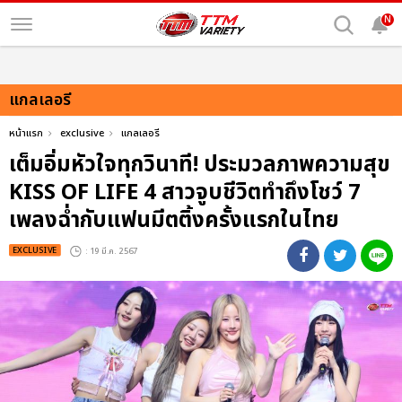
N
แกลเลอรี
หน้าแรก
exclusive
แกลเลอรี
เต็มอิ่มหัวใจทุกวินาที! ประมวลภาพความสุข
KISS OF LIFE 4 สาวจูบชีวิตทำถึงโชว์ 7
เพลงฉ่ำกับแฟนมีตติ้งครั้งแรกในไทย
EXCLUSIVE
: 19 มี.ค. 2567