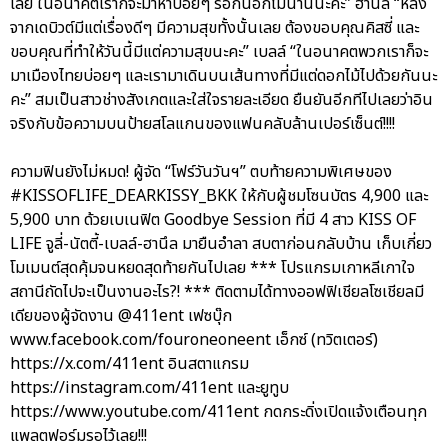
เลย ในอนาคตเราก็จะมาหาบ่อยๆ รอกันอีกไม่นานนะคะ” ฮานึล “หลัง
จากเดบิวต์มีแต่เรื่องดีๆ มีความสุขทั้งนั้นเลย ต้องขอบคุณคิสซี่ และ
ขอบคุณที่ทำให้วันนี้มีแต่ความสุขนะคะ” เบลล์ “ในอนาคตพวกเราก็จะ
มาเมืองไทยบ่อยๆ และเรามาเดินบนเส้นทางที่มีแต่ดอกไม้ไปด้วยกันนะ
คะ” สมเป็นสาวช่างสังเกตและใส่ใจรายละเอียด ยืนยันอีกทีไปเลยว่าอิน
จริงกับข้อความบนป้ายสโลแกนของแฟนคลับล้านเปอร์เซ็นต์!!!!
ความฟินยังไม่หมด! ผู้จัด “โฟร์วันวันฯ” ตบท้ายความพิเศษของ
#KISSOFLIFE_DEARKISSY_BKK ให้กับผู้ชมโซนบัตร 4,900 และ
5,900 บาท ด้วยเบเนฟิต Goodbye Session ที่มี 4 สาว KISS OF
LIFE จูลี่-นัตตี้-เบลล์-ฮานึล มายืนอำลา สบตาก่อนกลับบ้าน เก็บเกี่ยว
โมเมนต์สุดคุ้มจนหยดสุดท้ายกันไปเลย *** โปรแกรมเกาหลีเกาใจ
สถานีถัดไปจะเป็นงานอะไร?! *** ติดตามได้ทางออฟฟิเชียลโซเชียลมี
เดียของผู้จัดงาน @411ent เฟซบุ๊ก
www.facebook.com/fouroneoneent เอ็กซ์ (ทวิตเตอร์)
https://x.com/411ent อินสตาแกรม
https://instagram.com/411ent และยูทูบ
https://www.youtube.com/411ent กดกระดิ่งเปิดแจ้งเตือนทุก
แพลตฟอร์มรอไว้เลย!!!