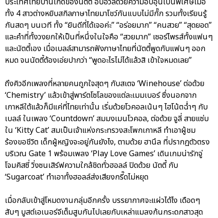
ประเทศไทยบ้านเกิดของนัตตี้ อบอวลด้วยความอบอุ่นเป็นพิเศษเมื่อ
ทั้ง 4 สาวต่างหยิบสกิลภาษาไทยมาโชว์กันแบบไม่มีกั๊ก รวมทั้งเรียนรู้
กันสดๆ บนเวที ทั้ง “ยินดีที่ได้เจอค่ะ” “อร่อยมาก” “คนสวย” “สุดยอด”
และคำที่ทั้งวงยกให้เป็นที่หนึ่งในใจคือ “สวยมาก” เซอร์ไพรส์ทั้งแฟนๆ
และนัตตี้เอง เมื่อเบลล์สามารถฟังภาษาไทยที่นัตตี้พูดกับแฟนๆ ออก
หมด จนนัตตี้ต้องเอ่ยปากว่า “พูดอะไรไม่ได้แล้วสิ เข้าใจหมดเลย”
ถึงคิวอีกเพลงที่หลายคนถูกใจสุดๆ กับสเตจ ‘Winehouse’ ต่อด้วย
‘Chemistry’ แล้วเข้าสู่พาร์ตโซโลของแต่ละเมมเบอร์ ซึ่งนอกจาก
เกาหลีใต้แล้วก็มีแค่ที่ไทยเท่านั้น เริ่มด้วยโวคอลเน้นๆ ไฮโน้ตฉ่ำๆ กับ
เบลล์ ในเพลง ‘Countdown’ สมมงเมนโวคอล, ต่อด้วย จูลี่ สายแซ่บ
ใน ‘Kitty Cat’ สมเป็นเจ้าแห่งกระทรวงสะโพกเกาหลี ทำเอาผู้ชม
ร้องขอชีวิต เด็กผู้หญิงจะอยู่กันยังไง, ตามด้วย ฮานึล ที่ปรากฏตัวตรง
บริเวณ Gate 1 พร้อมเพลง ‘Play Love Games’ เดินเกมน่ารักจู่
โจมคิสซี่ วิ่งซนเสิร์ฟความใกล้ชิดทั่วฮอลล์ ปิดด้วย นัตตี้ กับ
‘Sugarcoat’ ทำเอาทั้งฮอลล์ส่งเสียงกรี๊ดไม่หยุด
เมื่อกลับเข้าสู่โหมดงานกลุ่มอีกครั้ง บรรยากาศจะแผ่วได้ไง เดือดๆ
สับๆ บูสต์เอเนอร์จีเต็มสูบกันไปเลยกับเหล่าแมลงก้นกระดกสาวสุด