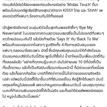
ก่อนส่งไม้ต่อให้สองเพลงก่อนอังกอร์อย่าง ‘Midas Touch’ ที่มา
พร้อมโปรเจกต์พู่เชียร์สีทองสุดน่ารักจาก KISSY ไทย และ ‘Shhh’ เพ
ลงเดบิวต์ที่แฟนๆ ร้องตามกันได้ทั้งฮอลล์
เข้าสู่พาร์ตอังกอร์ อบอุ่นหัวใจขั้นสุดกับเพลงช้าซึ้งๆ ‘Bye My
Neverland’ ในบรรยากาศทะเลดาวรอบสองซึ่งเป็นโปรเจกต์ที่แฟนๆ
ชาวไทยนัดแนะกันไว้ แล้วปิดท้ายด้วย ‘Says It’ กับ ‘Back To Me’
พร้อมคำขอบคุณจากใจสาวๆ จูบชีวิตทั้ง 4 ถึงการสนับสนุนของ
แฟนๆ ตลอดมาโดยเฉพาะ นัตตี้ ซึ่งมีคุณพ่อคุณแม่มาให้กำลังใจและ
ร่วมชมคอนเสิร์ตในวันนี้ด้วย พูดไปก็ซึ้งไป น้ำตาไหลเป็นเพื่อนนัตตี้กัน
ทั้งฮอลล์แล้ว “อย่างที่ทุกคนรู้นะคะว่า มันไม่ง่ายเลย 10 ปีที่นัตตี้เป็น
ทั้งเด็กเทรน แล้วก็เป็นศิลปินเดี่ยวมาก่อนหน้านี้ ก็มีช่วงเวลาที่เหนื่อย
ด้วย แล้วก็อยากท้อด้วย บางทีก็คิดว่าทางนี้ไม่ใช่ทางของเราจริงหรือ
เปล่า แต่พอวันนี้นัตตี้ได้มาขึ้นเวทีที่ธันเดอร์โดม คือรู้สึกได้เลยว่า มันมี
เหตุผลที่หนูไม่ยอมแพ้ เพราะว่าหนูอดทนเพื่อจะมาวันนี้ ขอบคุณทุกคน
นะคะที่ทำความฝันของนัตตี้ให้เป็นจริง และก็ขอให้ช่วยซัพพอร์ตตลอด
ไป หนูจะไม่ลืมวันนี้เลยค่ะ”