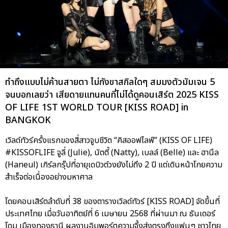
ทำถึงแบบไม่ค้านสายตา ไม่กังขาสกิลใดๆ สมมงตัวมัมเจน 5
จนบอกเลยว่า เสียดายแทนคนที่ไม่ได้ดูคอนเสิร์ต 2025 KISS
OF LIFE 1ST WORLD TOUR [KISS ROAD] in
BANGKOK
เวิลด์ทัวร์ครั้งแรกของสี่สาวจูบชีวิต “คิสออฟไลฟ์” (KISS OF LIFE)
#KISSOFLIFE จูลี่ (Julie), นัตตี้ (Natty), เบลล์ (Belle) และ ฮานึล
(Haneul) เกิร์ลกรุ๊ปที่อายุเดบิวต์วงยังไม่ถึง 2 ปี แต่เดินหน้าโกยความ
สำเร็จต่อเนื่องอย่างมหาศาล
โดยคอนเสิร์ตลำดับที่ 38 ของตารางเวิลด์ทัวร์ [KISS ROAD] จัดขึ้นที่
ประเทศไทย เมื่อวันอาทิตย์ที่ 6 เมษายน 2568 ที่ผ่านมา ณ ธันเดอร์
โดม เมืองทองธานี ผลงานอิมพอร์ตความจึ้งส่งตรงถึงแฟนๆ ชาวไทย