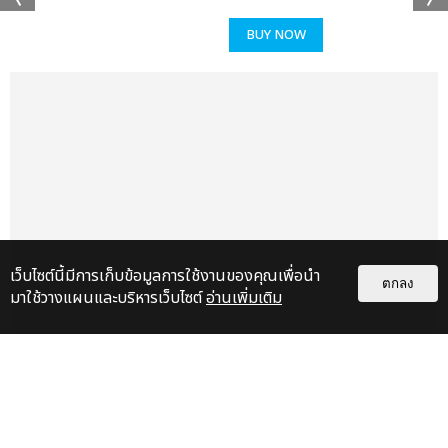
BUY NOW
เเท็กที่เกี่ยวข้อง :
KISS OF LIFE
2025 KISS OF LIFE 1ST WORLD TOUR [KISS ROAD] IN
BANGKOK
เว็บไซต์นี้มีการเก็บข้อมูลการใช้งานของคุณเพื่อนำ
ตกลง
แชร์ :
มาใช้วางแผนและบริหารเว็บไซต์
อ่านเพิ่มเติม
SHARE
TWEET
LINE
แกลเลอรี
แนะนำ
สมมงควีน K-POP เจน 5! KISS OF
LIFE เสิร์ฟเพอร์ฟอร์แมนซ์เต็มแรง