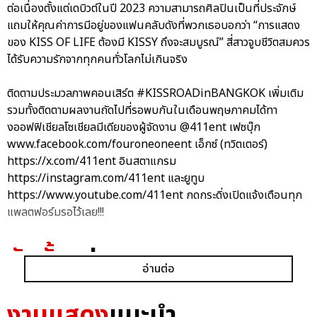
ต่อเนื่องตั้งแต่เดบิวต์ในปี 2023 ความสามารถศิลปินเป็นที่ประจักษ์
แถมให้คุณค่าการมีอยู่ของแฟนคลับดังที่พวกเธอบอกว่า “การแสดง
ของ KISS OF LIFE ต้องมี KISSY ถึงจะสมบูรณ์” สี่สาวจูบชีวิตสมควร
ได้รับความรักจากทุกคนทั่วโลกไม่เกินจริง
ติดตามประมวลภาพคอนเสิร์ต #KISSROADinBANGKOK เพิ่มเติม
รวมทั้งติดตามผลงานถัดไปที่รอพบกันในเดือนพฤษภาคมได้ทา
งออฟฟิเชียลโซเชียลมีเดียของผู้จัดงาน @411ent เฟซบุ๊ก
www.facebook.com/fouroneoneent เอ็กซ์ (ทวิตเตอร์)
https://x.com/411ent อินสตาแกรม
https://instagram.com/411ent และยูทูบ
https://www.youtube.com/411ent กดกระดิ่งเปิดแจ้งเตือนทุก
แพลตฟอร์มรอไว้เลย!!!
อัลบั้ม
รูป
อ่านต่อ
งานแสดง
แนะนำ