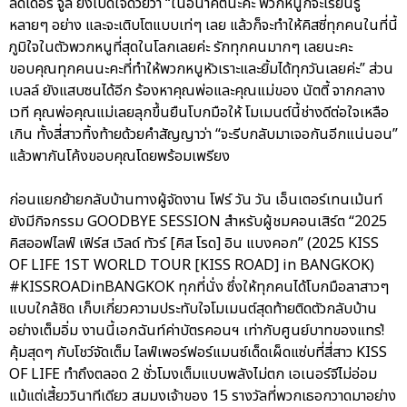
ลีดเดอร์ จูลี่ ยังเปิดใจด้วยว่า “ในอนาคตนะคะ พวกหนูก็จะเรียนรู้
หลายๆ อย่าง และจะเติบโตแบบเท่ๆ เลย แล้วก็จะทำให้คิสซี่ทุกคนในที่นี้
ภูมิใจในตัวพวกหนูที่สุดในโลกเลยค่ะ รักทุกคนมากๆ เลยนะคะ
ขอบคุณทุกคนนะคะที่ทำให้พวกหนูหัวเราะและยิ้มได้ทุกวันเลยค่ะ” ส่วน
เบลล์ ยังแสบซนได้อีก ร้องหาคุณพ่อและคุณแม่ของ นัตตี้ จากกลาง
เวที คุณพ่อคุณแม่เลยลุกขึ้นยืนโบกมือให้ โมเมนต์นี้ช่างดีต่อใจเหลือ
เกิน ทั้งสี่สาวทิ้งท้ายด้วยคำสัญญาว่า “จะรีบกลับมาเจอกันอีกแน่นอน”
แล้วพากันโค้งขอบคุณโดยพร้อมเพรียง
ก่อนแยกย้ายกลับบ้านทางผู้จัดงาน โฟร์ วัน วัน เอ็นเตอร์เทนเม้นท์
ยังมีกิจกรรม GOODBYE SESSION สำหรับผู้ชมคอนเสิร์ต “2025
คิสออฟไลฟ์ เฟิร์ส เวิลด์ ทัวร์ [คิส โรด] อิน แบงคอก” (2025 KISS
OF LIFE 1ST WORLD TOUR [KISS ROAD] in BANGKOK)
#KISSROADinBANGKOK ทุกที่นั่ง ซึ่งให้ทุกคนได้โบกมือลาสาวๆ
แบบใกล้ชิด เก็บเกี่ยวความประทับใจโมเมนต์สุดท้ายติดตัวกลับบ้าน
อย่างเต็มอิ่ม งานนี้เอกฉันท์ค่าบัตรคอนฯ เท่ากับศูนย์บาทของแทร่!
คุ้มสุดๆ กับโชว์จัดเต็ม ไลฟ์เพอร์ฟอร์แมนซ์เด็ดเผ็ดแซ่บที่สี่สาว KISS
OF LIFE ทำถึงตลอด 2 ชั่วโมงเต็มแบบพลังไม่ตก เอเนอร์จีไม่อ่อม
แม้แต่เสี้ยววินาทีเดียว สมมงเจ้าของ 15 รางวัลที่พวกเธอกวาดมาอย่าง