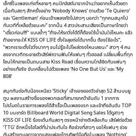
เซ็กซี่ในเพลงเก่งที่หลายๆ คนปักลิสต์มาจากบ้านว่าอยากเห็นด้วยตา
เนื้อกันสดๆ สักครั้งอย่าง ‘Nobody Knows’ ตามด้วย ‘Te Quiero’
และ ‘Gentleman’ ก่อนเข้าเพลงถัดไปสาวๆ บอกว่า “ทุกคนสนุกไป
กับเวทีที่เหลือด้วยนะคะ” จากนั้น 4 สาวประสานเสียงเป็นภาษาไทยว่า
"เดี๋ยวก่อน!!!!" แบบย้ำๆ “ถ้าจะให้รถวิ่งได้ดีก็ต้องใช้น้ำมันใช่ไหมคะ แล้ว
ถ้าอยากจะให้ KISS OF LIFE ตั้งใจลุยต่อได้มากขึ้น ต้องใช้อะไร”,
"พวกเราจะตั้งใจวิ่งมากๆ จนไม่รู้จะไปโผล่ตรงไหนเลยนะ” สาวๆ 4 คน
ลงจากเวทีกระจายตัวเสิร์ฟความฟินให้แฟนๆ ทั่วฮอลล์ เปลี่ยนพื้นที่ทุก
โซนให้กลายเป็นถนนสาย Kiss Road เชื่อมความใกล้ชิดกับแฟนๆ
อย่างแท้จริง ขับเคลื่อนไปด้วยเพลง ‘No One But Us’ และ ‘My
808’
สนุกกันต่อกับน้องเหนียว ‘Sticky’ เจ้าของยอดวิวล่าสุด 52 ล้านบนยู
ทูบ ผลงานสร้างชื่อของพวกเธอที่สามารถคว้าอันดับ 1 จากการ
โปรโมตในรายการเพลงได้สำเร็จเป็นเพลงแรก และเข้าถึงอันดับ TOP
10 บนชาร์ต Billboard World Digital Song Sales ได้ดูสาวๆ
KISS OF LIFE ร้องเต้นกันสดๆ ตรงหน้าช่างดีเหลือเกิน เสิร์ฟต่อด้วย
‘TTG’ อีกหนึ่งไฮไลต์ที่น่าประทับใจ คือช่วงที่สาวๆ ขอให้แฟนๆ ช่วย
กันสร้างทะเลดาวจากแสงแฟลชโทรศัพท์มือถือในเพลง ‘Nothing’