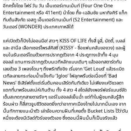
อีกครั้งโดย โฟร์ วัน วัน เอ็นเตอร์เทนเม้นท์ (Four One One
Entertainment หรือ 411ent) นำโดย กึ้ง-เฉลิมชัย มหากิจศิริ แท็ก
ทีมต้นสังกัด เอสทู เอ็นเตอร์เทนเม้นท์ (S2 Entertainment) และ
วันเดอร์ (WONDER) ประเทศเกาหลีใต้
แค่เปิดตัวก็ปังไม่ออมมือ! สาวๆ KISS OF LIFE ทั้งสี่ จูลี่, นัตตี้, เบลล์
และ ฮานึล เลือกเซอร์ไพรส์คิสซี่ (KISSY - ชื่อแฟนคลับของวง) และผู้
ชมในธันเดอร์โดมด้วยการปรากฏตัวจาก 4 ประตูทางเข้าทั้ง 4 มุม
ฮอลล์ แทนการปรากฏตัวบนเวทีหลักแบบเดิมๆ แล้วออกสตาร์ตกัน
เลยด้วย 3 เพลงโดนๆ ถึงพริกถึงขิง เริ่มจาก ‘Get Loud’ แล้วระเบิด
เวทีละลายกระท่อมน้ำแข็งกับ ‘Igloo’ ไฟลุกพรึบต่อเนื่องที่ ‘Bad
News’ ชีเสิร์ฟตั้งแต่เริ่มต้นคอนเสิร์ตกันทีเดียว ไม่เพียงแค่วิชวลตา
แตกที่มาพร้อมสเน่ห์เกินต้าน ทั้ง 4 สาว 4 สไตล์ยังเพอร์ฟอร์แมนซ์จัด
เต็มสะกดทุกสายตาจริงๆ แอร์ในฮอลล์เย็นฉ่ำ แต่ทำไมผู้ชมกลับรู้สึก
ร้อนผ่าว ก็สี่สาวจูบชีวิตฮอตยิ่งกว่าอากาศเมืองไทยไปมากนั่นเอง จาก
นั้นทักทายแนะนำตัว เล่าย้อนความฝันที่เคยตั้ง Bucket Lists ไว้ว่าวัน
หนึ่งจะต้องมีเวิลด์ทัวร์ของตัวเอง ซึ่งตอนนี้ฝันนั้นก็เป็นจริงแล้ว