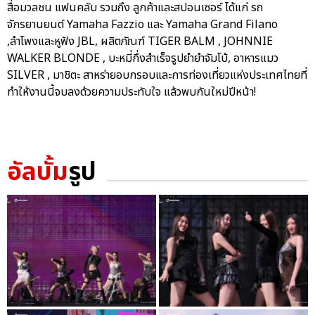
สื่อมวลชน แฟนคลับ รวมถึง ลูกค้าและสปอนเซอร์ ได้แก่ รถ
จักรยานยนต์ Yamaha Fazzio และ Yamaha Grand Filano
,ลำโพงและหูฟัง JBL, ผลิตภัณฑ์ TIGER BALM , JOHNNIE
WALKER BLONDE , บะหมี่กึ่งสำเร็จรูปยำยำจัมโบ้, อาหารแมว
SILVER , มาชิตะ สาหร่ายอบกรอบและการท่องเที่ยวแห่งประเทศไทยที่
ทำให้งานนี้จบลงด้วยความประทับใจ แล้วพบกันใหม่ปีหน้า!
อัลบั้ม
รูป