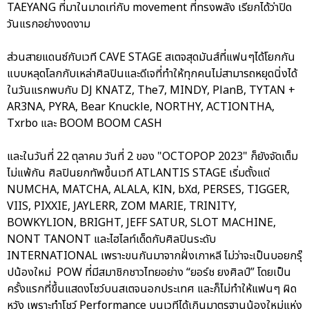
TAEYANG ที่มาในมาดเท่กับ movement ที่ทรงพลัง เรียกได้ว่าปิด
วันแรกอย่างงดงาม
ส่วนสายแดนซ์กับเวที CAVE STAGE สเตจสุดมันส์ที่แฟนๆได้โยกกัน
แบบหลุดโลกกับเหล่าศิลปินและดีเจที่ทำให้ทุกคนไม่สามารถหยุดนิ่งได้
ในวันแรกพบกับ DJ KNATZ, The7, MINDY, PlanB, TYTAN +
AR3NA, PYRA, Bear Knuckle, NORTHY, ACTIONTHA,
Txrbo และ BOOM BOOM CASH
และในวันที่ 22 ตุลาคม วันที่ 2 ของ "OCTOPOP 2023" ก็ยังจัดเต็ม
ไม่แพ้กัน ศิลปินยกทัพขึ้นเวที ATLANTIS STAGE เริ่มตั้งแต่
NUMCHA, MATCHA, ALALA, KIN, bXd, PERSES, TIGGER,
VIIS, PIXXIE, JAYLERR, ZOM MARIE, TRINITY,
BOWKYLION, BRIGHT, JEFF SATUR, SLOT MACHINE,
NONT TANONT และไฮไลท์เด็ดกับศิลปินระดับ
INTERNATIONAL เพราะขนกันมาจากฝั่งเกาหลี ไม่ว่าจะเป็นบอยกรุ๊
ปน้องใหม่ POW ที่มีสมาชิกชาวไทยอย่าง “ยอร์ช ยงศิลป์” โดยเป็น
ครั้งแรกที่ขึ้นแสดงโชว์บนสเตจนอกประเทศ และก็ไม่ทำให้แฟนๆ ผิด
หวัง เพราะทำโชว์ Performance บนเวทีได้เกินมาตรฐานน้องใหม่แห่ง