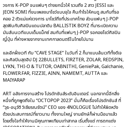
วงการ K-POP จนแฟนๆ ต่างยกนิ้วให้ รวมถึง 2 สาว JESSI และ
JEON SOMI ที่ขนเพลงมาโชว์แบบจุใจ คืนกำไรให้คนดู สมกับที่รอ
คอย 2 ตัวแม่แห่งวงการ มาโชว์ถึงที่ประเทศไทย ส่วนแฟนๆ J-POP
สุดฟินกับศิลปินแดนปลาดิบ BALLISTIK BOYZ ที่มาระเบิดความ
มันส์บนเวทีแบบเต็มแม็กซ์ สมกับที่แฟนๆ J-POP รอคอยโชว์ศิลปิน
ญี่ปุ่น ที่ห่างหายจากงานเทศกาลดนตรีในไทยไปนาน
และอีกฝั่งเวที กับ “CAVE STAGE” ในวันที่ 2 ก็มาแบบล้นเวทีทั้งดีเจ
และศิลปินสุดฮิป DJ 22BULLETS, FIRZTER, ZOLAR, REDSPIN,
LYKN, THI-O & TUTOR, OABNITHI, GeniePak, Galchanie,
FLOWER.FAR, FIZZIE, AINN, NAMEMT, AUTTA และ
MAIYARAP
ART อลังการงานสร้าง โปรดักชันส์ระดับอินเตอร์: นอกจากนี้อีกสิ่ง
หนึ่งที่ถูกพูดถึงใน “OCTOPOP 2023” นั่นก็คือเรื่องโปรดักชันส์ ที่
“วุธ-อนุวัติ วิเชียรณรัตน์” CEO ของ 4NOLOGUE ไม่ทำให้ผิดหวัง
ด้วยประสบการณ์ที่ยาวนาน ทั้งงานใหญ่ งานยักษ์ก็ผ่านมือมาแล้ว
โดยตั้งใจทำให้งานมีคุณภาพเทียบเท่าสากล เริ่มตั้งแต่ การตกแต่ง