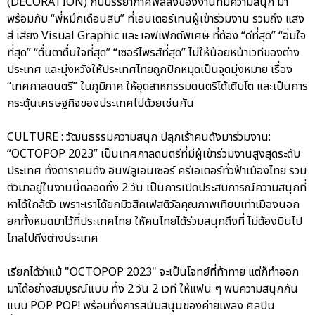
(DECORATION) กับบรรยากาศฟีลลิ่งของงานที่มีความสนุก มา
พร้อมกับ “พี่หมึกเดือนสิบ” ที่เอนเตอร์เทนผู้เข้าร่วมงาน รวมถึง แสง
สี เสียง Visual Graphic และ เอฟเฟกต์พิเศษ ที่ต้อง “ดีที่สุด” “อิ่มใจ
ที่สุด” “ตื่นตาตื่นใจที่สุด” “เซอร์ไพรส์ที่สุด” ไม่ให้น้อยหน้าเวทีของต่าง
ประเทศ และมุ่งหวังให้ประเทศไทยถูกปักหมุดเป็นจุดมุ่งหมาย เรื่อง
“เทศกาลดนตรี” ในภูมิภาค ให้อุตสาหกรรมดนตรีได้เติบโต และเป็นการ
กระตุ้นเศรษฐกิจของประเทศไปด้วยเช่นกัน
CULTURE : วัฒนธรรมความสนุก ปลุกเร้าคนดังมาร่วมงาน:
“OCTOPOP 2023” เป็นเทศกาลดนตรีที่มีผู้เข้าร่วมงานสูงสุดระดับ
ประเทศ ทั้งดาราคนดัง อินฟลูเอนเซอร์ ครีเอเตอร์ทั่วฟ้าเมืองไทย รวม
ตัวมาอยู่ในงานนี้ตลอดทั้ง 2 วัน เป็นการเปิดประสบการณ์ความสนุกที่
หาได้ใกล้ตัว เพราะเราได้ยกมิวสิคเฟสติวัลคุณภาพเทียบเท่าเมืองนอก
ยกทั้งหมดมาไว้ที่ประเทศไทย ให้คนไทยได้ร่วมสนุกถึงที่ ไม่ต้องบินไป
ไกลไปถึงต่างประเทศ
เรียกได้ว่าแม้ "OCTOPOP 2023" จะเป็นโจทย์ที่ท้าทาย แต่ก็ทำออก
มาได้อย่างสมบูรณ์แบบ ทั้ง 2 วัน 2 เวที ให้แฟน ๆ พบความสนุกกัน
แบบ POP POP! พร้อมทั้งการสนับสนุนของค่ายเพลง ศิลปิน