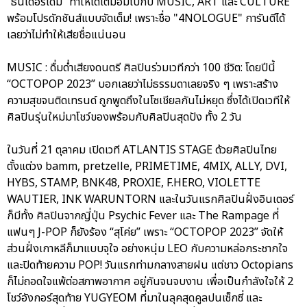
“ธันเดอร์โดม” ทำให้ได้เต็มอิ่มไปกับ MUSIC, ART และ CULTURE
พร้อมโปรดักชันส์แบบจัดเต็ม! เพราะชื่อ "4NOLOGUE" การันตีได้
เลยว่าไม่ทำให้เสียชื่อแน่นอน
MUSIC : ดื่มด่ำเสียงดนตรี ศิลปินร่วมเวทีกว่า 100 ชีวิต: โดยปีนี้
“OCTOPOP 2023” บอกเลยว่าไม่ธรรมดาเลยจริง ๆ เพราะสร้าง
ความสุขจนติดเทรนด์ ถูกพูดถึงในโซเชียลกันไม่หยุด ซึ่งได้เปิดเวทีให้
ศิลปินรุ่นใหม่มาโชว์ของพร้อมกับศิลปินสุดปัง ทั้ง 2 วัน
ในวันที่ 21 ตุลาคม เปิดเวที ATLANTIS STAGE ด้วยศิลปินไทย
ตั้งแต่วง bamm, pretzelle, PRIMETIME, 4MIX, ALLY, DVI,
HYBS, STAMP, BNK48, PROXIE, F.HERO, VIOLETTE
WAUTIER, INK WARUNTORN และในวันแรกศิลปินฝั่งอินเตอร์
ก็มีทั้ง ศิลปินจากญี่ปุ่น Psychic Fever และ The Rampage ที่
แฟนๆ J-POP ก็ยังร้อง “สุโค่ย” เพราะ “OCTOPOP 2023” จัดให้
ส่วนฝั่งเกาหลีก็มาแบบจุใจ อย่างหนุ่ม LEO กับความหล่อกระชากใจ
และปิดท้ายความ POP! วันแรกท่ามกลางสายฝน แต่ชาว Octopians
ก็ไม่ถอดใจแพ้ต่อสภาพอากาศ อยู่กันจนจบงาน เพื่อเป็นกำลังใจให้ 2
โชว์อังกอร์สุดท้าย YUGYEOM ที่มาในลุคสุดคูลปนเซ็กซี่ และ