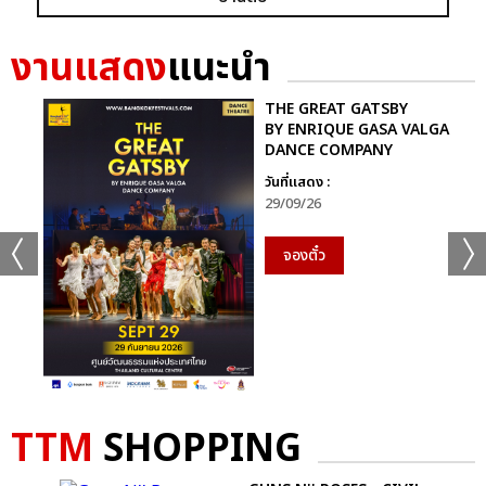
งานแสดง
แนะนำ
THE GREAT GATSBY
BY ENRIQUE GASA VALGA
แชร์ :
SHARE
TWEET
LINE
DANCE COMPANY
วันที่แสดง :
29/09/26
จองตั๋ว
TTM
SHOPPING