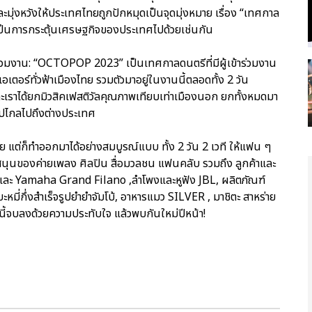
และมุ่งหวังให้ประเทศไทยถูกปักหมุดเป็นจุดมุ่งหมาย เรื่อง “เทศกาล
ะเป็นการกระตุ้นเศรษฐกิจของประเทศไปด้วยเช่นกัน
มงาน: “OCTOPOP 2023” เป็นเทศกาลดนตรีที่มีผู้เข้าร่วมงาน
อเตอร์ทั่วฟ้าเมืองไทย รวมตัวมาอยู่ในงานนี้ตลอดทั้ง 2 วัน
าะเราได้ยกมิวสิคเฟสติวัลคุณภาพเทียบเท่าเมืองนอก ยกทั้งหมดมา
ินไปไกลไปถึงต่างประเทศ
ย แต่ก็ทำออกมาได้อย่างสมบูรณ์แบบ ทั้ง 2 วัน 2 เวที ให้แฟน ๆ
นของค่ายเพลง ศิลปิน สื่อมวลชน แฟนคลับ รวมถึง ลูกค้าและ
และ Yamaha Grand Filano ,ลำโพงและหูฟัง JBL, ผลิตภัณฑ์
่งสำเร็จรูปยำยำจัมโบ้, อาหารแมว SILVER , มาชิตะ สาหร่าย
ี้จบลงด้วยความประทับใจ แล้วพบกันใหม่ปีหน้า!