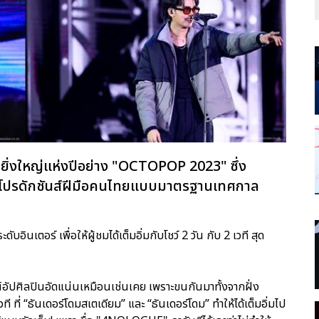
ุดยิ่งใหญ่แห่งปีอย่าง "OCTOPOP 2023" ซึ่ง
ำโปรดักชันส์ฝีมือคนไทยแบบมาตรฐานเทศกาล
ินเตอร์ เพื่อให้ผู้ชมได้เต็มอิ่มกับโชว์ 2 วัน กับ 2 เวที สุด
อัปศิลปินอัดแน่นเหมือนเช่นเคย เพราะขนกันมาทั้งจากฝั่ง
ี ที่ “ธันเดอร์โดมสเตเดียม” และ “ธันเดอร์โดม” ทำให้ได้เต็มอิ่มไป