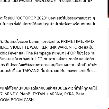
จัดเต็ม! เพราะชื่อ "4NOLOGUE" การันตีได้เลยว่าไม่ทำให้
ชีวิต: โดยปีนี้ “OCTOPOP 2023” บอกเลยว่าไม่ธรรมดาเลยจริง ๆ
ม่หยุด ซึ่งได้เปิดเวทีให้ศิลปินรุ่นใหม่มาโชว์ของพร้อมกับศิลปิน
วยศิลปินไทยตั้งแต่วง bamm, pretzelle, PRIMETIME, 4MIX,
 F.HERO, VIOLETTE WAUTIER, INK WARUNTORN และใน
 Psychic Fever และ The Rampage ที่แฟนๆ J-POP ก็ยังร้อง “สุ
ก็มาแบบจุใจ อย่างหนุ่ม LEO กับความหล่อกระชากใจ และปิดท้าย
 ก็ไม่ถอดใจแพ้ต่อสภาพอากาศ อยู่กันจนจบงาน เพื่อเป็นกำลัง
คูลปนเซ็กซี่ และ TAEYANG ที่มาในมาดเท่กับ movement ที่ทรง
นๆได้โยกกันแบบหลุดโลกกับเหล่าศิลปินและดีเจที่ทำให้ทุกคนไม่
The7, MINDY, PlanB, TYTAN + AR3NA, PYRA, Bear
ะ BOOM BOOM CASH