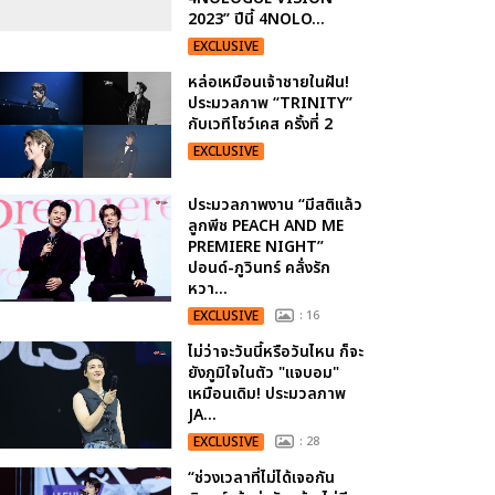
2023” ปีนี้ 4NOLO...
EXCLUSIVE
หล่อเหมือนเจ้าชายในฝัน!
ประมวลภาพ “TRINITY”
กับเวทีโชว์เคส ครั้งที่ 2
EXCLUSIVE
ประมวลภาพงาน “มีสติแล้ว
ลูกพีช PEACH AND ME
PREMIERE NIGHT”
ปอนด์-ภูวินทร์ คลั่งรัก
หวา...
EXCLUSIVE
: 16
ไม่ว่าจะวันนี้หรือวันไหน ก็จะ
ยังภูมิใจในตัว "แจบอม"
เหมือนเดิม! ประมวลภาพ
JA...
EXCLUSIVE
: 28
“ช่วงเวลาที่ไม่ได้เจอกัน