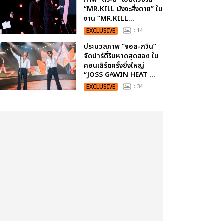
“MR.KILL มังงะสั่งตาย” ใน
งาน “MR.KILL...
EXCLUSIVE
: 14
ประมวลภาพ “จอส-กวิน”
จัดปาร์ตี้ริมหาดสุดฮอต ใน
คอนเสิร์ตครั้งยิ่งใหญ่
“JOSS GAWIN HEAT ...
EXCLUSIVE
: 34