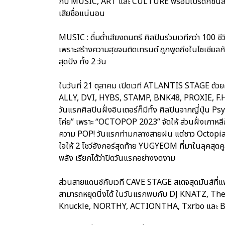
กับ MUSIC, ART และ CULTURE พร้อมโปรดักชันส์แบบ
เสียชื่อแน่นอน
MUSIC : ดื่มด่ำเสียงดนตรี ศิลปินร่วมเวทีกว่า 100 
เพราะสร้างความสุขจนติดเทรนด์ ถูกพูดถึงในโซเชียลกันไ
สุดปัง ทั้ง 2 วัน
ในวันที่ 21 ตุลาคม เปิดเวที ATLANTIS STAGE ด้
ALLY, DVI, HYBS, STAMP, BNK48, PROXIE,
วันแรกศิลปินฝั่งอินเตอร์ก็มีทั้ง ศิลปินจากญี่ปุ่น
โค่ย” เพราะ “OCTOPOP 2023” จัดให้ ส่วนฝั่งเกาหลี
ความ POP! วันแรกท่ามกลางสายฝน แต่ชาว Octopians
ใจให้ 2 โชว์อังกอร์สุดท้าย YUGYEOM ที่มาในลุคสุด
พลัง เรียกได้ว่าปิดวันแรกอย่างงดงาม
ส่วนสายแดนซ์กับเวที CAVE STAGE สเตจสุดมันส์ที่แฟ
สามารถหยุดนิ่งได้ ในวันแรกพบกับ DJ KNATZ, 
Knuckle, NORTHY, ACTIONTHA, Txrbo แล