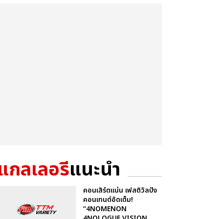
แกลเลอรี
แนะนำ
คอนเสิร์ตแน่น เฟสติวัลปัง
คอนเทนต์อัดเต็ม!
“4NOMENON
4NOLOGUE VISION