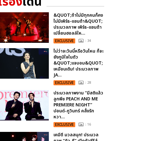
เรื่อง
เด่น
&QUOT;ถ้าไม่มีทุกคนก็คง
ไม่มีเพิร์ธ-แซนต้า&QUOT;
ประมวลภาพ เพิร์ธ-แซนต้า
เปลี่ยนฮอลล์ให...
EXCLUSIVE
: 34
ไม่ว่าจะวันนี้หรือวันไหน ก็จะ
ยังภูมิใจในตัว
&QUOT;แจบอม&QUOT;
เหมือนเดิม! ประมวลภาพ
JA...
EXCLUSIVE
: 28
ประมวลภาพงาน “มีสติแล้ว
ลูกพีช PEACH AND ME
PREMIERE NIGHT”
ปอนด์-ภูวินทร์ คลั่งรัก
หวา...
EXCLUSIVE
: 16
เคมีดี มวลสนุก! ประมวล
ภาพ “ดิว-ธี” เปิดตัวซีรีส์