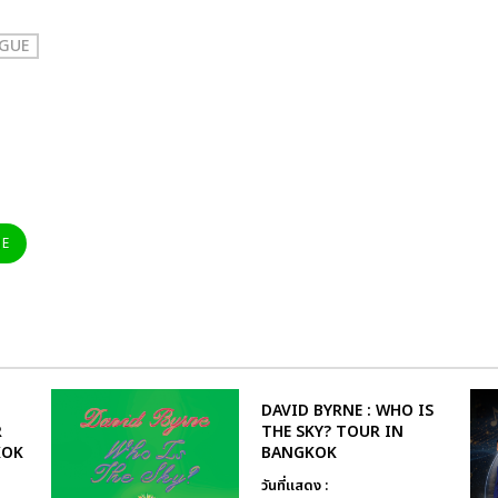
GUE
NE
DAVID BYRNE : WHO IS
R
THE SKY? TOUR IN
KOK
BANGKOK
วันที่แสดง :