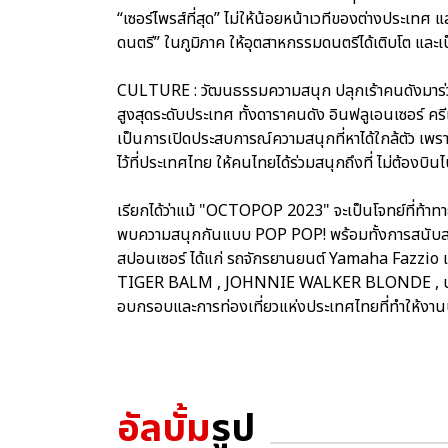
“เซอร์ไพรส์ที่สุด” ไม่ให้น้อยหน้าเวทีของต่างประเทศ 
ดนตรี” ในภูมิภาค ให้อุตสาหกรรมดนตรีได้เติบโต แล
CULTURE : วัฒนธรรมความสนุก ปลุกเร้าคนดังมาร่ว
สูงสุดระดับประเทศ ทั้งดาราคนดัง อินฟลูเอนเซอร์ ครีเ
เป็นการเปิดประสบการณ์ความสนุกที่หาได้ใกล้ตัว เพร
ไว้ที่ประเทศไทย ให้คนไทยได้ร่วมสนุกถึงที่ ไม่ต้องบ
เรียกได้ว่าแม้ "OCTOPOP 2023" จะเป็นโจทย์ที่ท้าทา
พบความสนุกกันแบบ POP POP! พร้อมทั้งการสนับสนุ
สปอนเซอร์ ได้แก่ รถจักรยานยนต์ Yamaha Fazzio 
TIGER BALM , JOHNNIE WALKER BLONDE , บะหมี่กึ
อบกรอบและการท่องเที่ยวแห่งประเทศไทยที่ทำให้งานน
อัลบั้ม
รูป