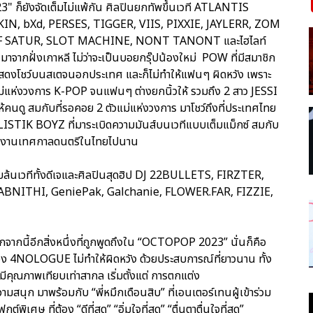
" ก็ยังจัดเต็มไม่แพ้กัน ศิลปินยกทัพขึ้นเวที ATLANTIS
KIN, bXd, PERSES, TIGGER, VIIS, PIXXIE, JAYLERR, ZOM
F SATUR, SLOT MACHINE, NONT TANONT และไฮไลท์
กฝั่งเกาหลี ไม่ว่าจะเป็นบอยกรุ๊ปน้องใหม่ POW ที่มีสมาชิก
้นแสดงโชว์บนสเตจนอกประเทศ และก็ไม่ทำให้แฟนๆ ผิดหวัง เพราะ
่แห่งวงการ K-POP จนแฟนๆ ต่างยกนิ้วให้ รวมถึง 2 สาว JESSI
คนดู สมกับที่รอคอย 2 ตัวแม่แห่งวงการ มาโชว์ถึงที่ประเทศไทย
STIK BOYZ ที่มาระเบิดความมันส์บนเวทีแบบเต็มแม็กซ์ สมกับ
ายจากงานเทศกาลดนตรีในไทยไปนาน
บบล้นเวทีทั้งดีเจและศิลปินสุดฮิป DJ 22BULLETS, FIRZTER,
BNITHI, GeniePak, Galchanie, FLOWER.FAR, FIZZIE,
จากนี้อีกสิ่งหนึ่งที่ถูกพูดถึงใน “OCTOPOP 2023” นั่นก็คือ
EO ของ 4NOLOGUE ไม่ทำให้ผิดหวัง ด้วยประสบการณ์ที่ยาวนาน ทั้ง
มีคุณภาพเทียบเท่าสากล เริ่มตั้งแต่ การตกแต่ง
ุก มาพร้อมกับ “พี่หมึกเดือนสิบ” ที่เอนเตอร์เทนผู้เข้าร่วม
ศษ ที่ต้อง “ดีที่สุด” “อิ่มใจที่สุด” “ตื่นตาตื่นใจที่สุด”