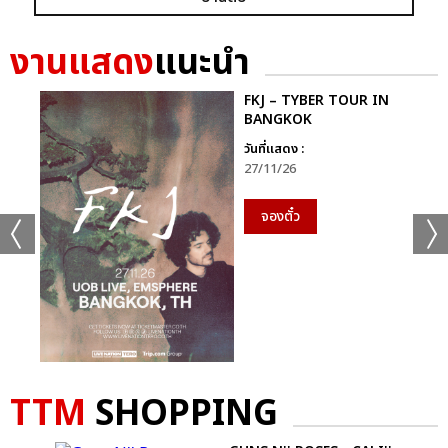
งานแสดง
แนะนำ
FKJ – TYBER TOUR IN
BANGKOK
แชร์ :
SHARE
TWEET
LINE
วันที่แสดง :
27/11/26
จองตั๋ว
TTM
SHOPPING