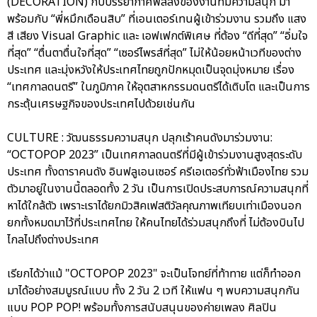
(DECORATION) กับบรรยากาศฟีลลิ่งของงานที่มีความสนุก มา
พร้อมกับ “พี่หมึกเดือนสิบ” ที่เอนเตอร์เทนผู้เข้าร่วมงาน รวมถึง แสง
สี เสียง Visual Graphic และ เอฟเฟกต์พิเศษ ที่ต้อง “ดีที่สุด” “อิ่มใจ
ที่สุด” “ตื่นตาตื่นใจที่สุด” “เซอร์ไพรส์ที่สุด” ไม่ให้น้อยหน้าเวทีของต่าง
ประเทศ และมุ่งหวังให้ประเทศไทยถูกปักหมุดเป็นจุดมุ่งหมาย เรื่อง
“เทศกาลดนตรี” ในภูมิภาค ให้อุตสาหกรรมดนตรีได้เติบโต และเป็นการ
กระตุ้นเศรษฐกิจของประเทศไปด้วยเช่นกัน
CULTURE : วัฒนธรรมความสนุก ปลุกเร้าคนดังมาร่วมงาน:
“OCTOPOP 2023” เป็นเทศกาลดนตรีที่มีผู้เข้าร่วมงานสูงสุดระดับ
ประเทศ ทั้งดาราคนดัง อินฟลูเอนเซอร์ ครีเอเตอร์ทั่วฟ้าเมืองไทย รวม
ตัวมาอยู่ในงานนี้ตลอดทั้ง 2 วัน เป็นการเปิดประสบการณ์ความสนุกที่
หาได้ใกล้ตัว เพราะเราได้ยกมิวสิคเฟสติวัลคุณภาพเทียบเท่าเมืองนอก
ยกทั้งหมดมาไว้ที่ประเทศไทย ให้คนไทยได้ร่วมสนุกถึงที่ ไม่ต้องบินไป
ไกลไปถึงต่างประเทศ
เรียกได้ว่าแม้ "OCTOPOP 2023" จะเป็นโจทย์ที่ท้าทาย แต่ก็ทำออก
มาได้อย่างสมบูรณ์แบบ ทั้ง 2 วัน 2 เวที ให้แฟน ๆ พบความสนุกกัน
แบบ POP POP! พร้อมทั้งการสนับสนุนของค่ายเพลง ศิลปิน