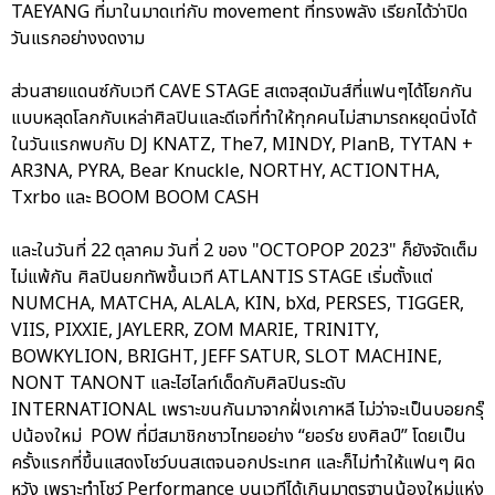
TAEYANG ที่มาในมาดเท่กับ movement ที่ทรงพลัง เรียกได้ว่าปิด
วันแรกอย่างงดงาม
ส่วนสายแดนซ์กับเวที CAVE STAGE สเตจสุดมันส์ที่แฟนๆได้โยกกัน
แบบหลุดโลกกับเหล่าศิลปินและดีเจที่ทำให้ทุกคนไม่สามารถหยุดนิ่งได้
ในวันแรกพบกับ DJ KNATZ, The7, MINDY, PlanB, TYTAN +
AR3NA, PYRA, Bear Knuckle, NORTHY, ACTIONTHA,
Txrbo และ BOOM BOOM CASH
และในวันที่ 22 ตุลาคม วันที่ 2 ของ "OCTOPOP 2023" ก็ยังจัดเต็ม
ไม่แพ้กัน ศิลปินยกทัพขึ้นเวที ATLANTIS STAGE เริ่มตั้งแต่
NUMCHA, MATCHA, ALALA, KIN, bXd, PERSES, TIGGER,
VIIS, PIXXIE, JAYLERR, ZOM MARIE, TRINITY,
BOWKYLION, BRIGHT, JEFF SATUR, SLOT MACHINE,
NONT TANONT และไฮไลท์เด็ดกับศิลปินระดับ
INTERNATIONAL เพราะขนกันมาจากฝั่งเกาหลี ไม่ว่าจะเป็นบอยกรุ๊
ปน้องใหม่ POW ที่มีสมาชิกชาวไทยอย่าง “ยอร์ช ยงศิลป์” โดยเป็น
ครั้งแรกที่ขึ้นแสดงโชว์บนสเตจนอกประเทศ และก็ไม่ทำให้แฟนๆ ผิด
หวัง เพราะทำโชว์ Performance บนเวทีได้เกินมาตรฐานน้องใหม่แห่ง