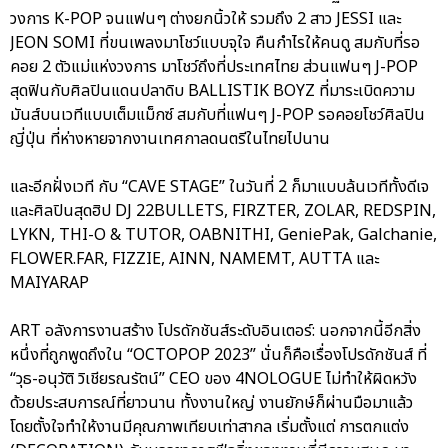
วงการ K-POP จนแฟนๆ ต่างยกนิ้วให้ รวมถึง 2 สาว JESSI และ
JEON SOMI ที่ขนเพลงมาโชว์แบบจุใจ คืนกำไรให้คนดู สมกับที่รอ
คอย 2 ตัวแม่แห่งวงการ มาโชว์ถึงที่ประเทศไทย ส่วนแฟนๆ J-POP
สุดฟินกับศิลปินแดนปลาดิบ BALLISTIK BOYZ ที่มาระเบิดความ
มันส์บนเวทีแบบเต็มแม็กซ์ สมกับที่แฟนๆ J-POP รอคอยโชว์ศิลปิน
ญี่ปุ่น ที่ห่างหายจากงานเทศกาลดนตรีในไทยไปนาน
และอีกฝั่งเวที กับ “CAVE STAGE” ในวันที่ 2 ก็มาแบบล้นเวทีทั้งดีเจ
และศิลปินสุดฮิป DJ 22BULLETS, FIRZTER, ZOLAR, REDSPIN,
LYKN, THI-O & TUTOR, OABNITHI, GeniePak, Galchanie,
FLOWER.FAR, FIZZIE, AINN, NAMEMT, AUTTA และ
MAIYARAP
ART อลังการงานสร้าง โปรดักชันส์ระดับอินเตอร์: นอกจากนี้อีกสิ่ง
หนึ่งที่ถูกพูดถึงใน “OCTOPOP 2023” นั่นก็คือเรื่องโปรดักชันส์ ที่
“วุธ-อนุวัติ วิเชียรณรัตน์” CEO ของ 4NOLOGUE ไม่ทำให้ผิดหวัง
ด้วยประสบการณ์ที่ยาวนาน ทั้งงานใหญ่ งานยักษ์ก็ผ่านมือมาแล้ว
โดยตั้งใจทำให้งานมีคุณภาพเทียบเท่าสากล เริ่มตั้งแต่ การตกแต่ง