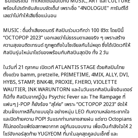
“ธันเดอร์โดม” ทำให้ได้เต็มอิ่มไปกับ MUSIC, ART และ CULTURE
พร้อมโปรดักชันส์แบบจัดเต็ม! เพราะชื่อ "4NOLOGUE" การันตีได้
เลยว่าไม่ทำให้เสียชื่อแน่นอน
MUSIC : ดื่มด่ำเสียงดนตรี ศิลปินร่วมเวทีกว่า 100 ชีวิต: โดยปีนี้
“OCTOPOP 2023” บอกเลยว่าไม่ธรรมดาเลยจริง ๆ เพราะสร้าง
ความสุขจนติดเทรนด์ ถูกพูดถึงในโซเชียลกันไม่หยุด ซึ่งได้เปิดเวทีให้
ศิลปินรุ่นใหม่มาโชว์ของพร้อมกับศิลปินสุดปัง ทั้ง 2 วัน
ในวันที่ 21 ตุลาคม เปิดเวที ATLANTIS STAGE ด้วยศิลปินไทย
ตั้งแต่วง bamm, pretzelle, PRIMETIME, 4MIX, ALLY, DVI,
HYBS, STAMP, BNK48, PROXIE, F.HERO, VIOLETTE
WAUTIER, INK WARUNTORN และในวันแรกศิลปินฝั่งอินเตอร์
ก็มีทั้ง ศิลปินจากญี่ปุ่น Psychic Fever และ The Rampage ที่
แฟนๆ J-POP ก็ยังร้อง “สุโค่ย” เพราะ “OCTOPOP 2023” จัดให้
ส่วนฝั่งเกาหลีก็มาแบบจุใจ อย่างหนุ่ม LEO กับความหล่อกระชากใจ
และปิดท้ายความ POP! วันแรกท่ามกลางสายฝน แต่ชาว Octopians
ก็ไม่ถอดใจแพ้ต่อสภาพอากาศ อยู่กันจนจบงาน เพื่อเป็นกำลังใจให้ 2
โชว์อังกอร์สุดท้าย YUGYEOM ที่มาในลุคสุดคูลปนเซ็กซี่ และ