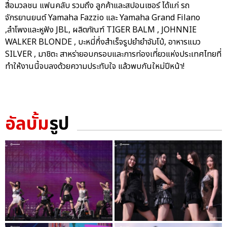
สื่อมวลชน แฟนคลับ รวมถึง ลูกค้าและสปอนเซอร์ ได้แก่ รถ
จักรยานยนต์ Yamaha Fazzio และ Yamaha Grand Filano
,ลำโพงและหูฟัง JBL, ผลิตภัณฑ์ TIGER BALM , JOHNNIE
WALKER BLONDE , บะหมี่กึ่งสำเร็จรูปยำยำจัมโบ้, อาหารแมว
SILVER , มาชิตะ สาหร่ายอบกรอบและการท่องเที่ยวแห่งประเทศไทยที่
ทำให้งานนี้จบลงด้วยความประทับใจ แล้วพบกันใหม่ปีหน้า!
อัลบั้ม
รูป