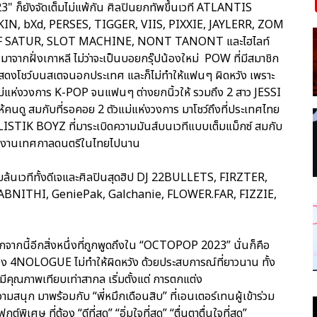
" ก็ยังจัดเต็มไม่แพ้กัน ศิลปินยกทัพขึ้นเวที ATLANTIS
KIN, bXd, PERSES, TIGGER, VIIS, PIXXIE, JAYLERR, ZOM
F SATUR, SLOT MACHINE, NONT TANONT และไฮไลท์
กฝั่งเกาหลี ไม่ว่าจะเป็นบอยกรุ๊ปน้องใหม่ POW ที่มีสมาชิก
้นแสดงโชว์บนสเตจนอกประเทศ และก็ไม่ทำให้แฟนๆ ผิดหวัง เพราะ
่แห่งวงการ K-POP จนแฟนๆ ต่างยกนิ้วให้ รวมถึง 2 สาว JESSI
คนดู สมกับที่รอคอย 2 ตัวแม่แห่งวงการ มาโชว์ถึงที่ประเทศไทย
STIK BOYZ ที่มาระเบิดความมันส์บนเวทีแบบเต็มแม็กซ์ สมกับ
ายจากงานเทศกาลดนตรีในไทยไปนาน
บบล้นเวทีทั้งดีเจและศิลปินสุดฮิป DJ 22BULLETS, FIRZTER,
BNITHI, GeniePak, Galchanie, FLOWER.FAR, FIZZIE,
จากนี้อีกสิ่งหนึ่งที่ถูกพูดถึงใน “OCTOPOP 2023” นั่นก็คือ
EO ของ 4NOLOGUE ไม่ทำให้ผิดหวัง ด้วยประสบการณ์ที่ยาวนาน ทั้ง
มีคุณภาพเทียบเท่าสากล เริ่มตั้งแต่ การตกแต่ง
ุก มาพร้อมกับ “พี่หมึกเดือนสิบ” ที่เอนเตอร์เทนผู้เข้าร่วม
ศษ ที่ต้อง “ดีที่สุด” “อิ่มใจที่สุด” “ตื่นตาตื่นใจที่สุด”