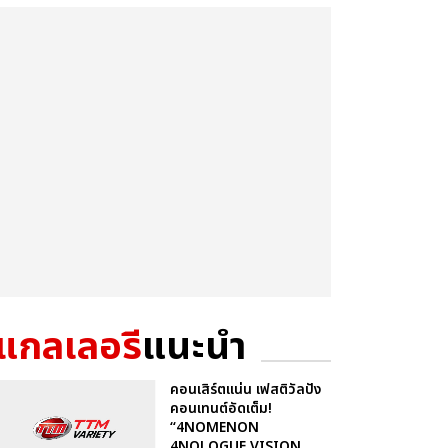
แกลเลอรี
แนะนำ
คอนเสิร์ตแน่น เฟสติวัลปัง
คอนเทนต์อัดเต็ม!
“4NOMENON
4NOLOGUE VISION