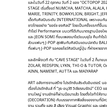
และในวันที่ 22 ตุลาคม วันที่ 2 ของ "OCTOPOP 2023
STAGE เริ่มตั้งแต่ NUMCHA, MATCHA, ALALA, 
MARIE, TRINITY, BOWKYLION, BRIGHT, JEF
เด็ดกับศิลปินระดับ INTERNATIONAL เพราะขนกันมาจา
ชาวไทยอย่าง “ยอร์ช ยงศิลป์” โดยเป็นครั้งแรกที่ขึ
ทำโชว์ Performance บนเวทีได้เกินมาตรฐานน้องใหม
และ JEON SOMI ที่ขนเพลงมาโชว์แบบจุใจ คืนกำไรให้
ส่วนแฟนๆ J-POP สุดฟินกับศิลปินแดนปลาดิบ BALLI
ที่แฟนๆ J-POP รอคอยโชว์ศิลปินญี่ปุ่น ที่ห่างห
และอีกฝั่งเวที กับ “CAVE STAGE” ในวันที่ 2 ก็มาแ
ZOLAR, REDSPIN, LYKN, THI-O & TUTOR, OA
AINN, NAMEMT, AUTTA และ MAIYARAP
ART อลังการงานสร้าง โปรดักชันส์ระดับอินเตอร์: นอก
เรื่องโปรดักชันส์ ที่ “วุธ-อนุวัติ วิเชียรณรัตน์” C
งานใหญ่ งานยักษ์ก็ผ่านมือมาแล้ว โดยตั้งใจทำให้งาน
(DECORATION) กับบรรยากาศฟีลลิ่งของงานที่มีความสน
งาน รวมถึง แสง สี เสียง Visual Graphic และ เอฟเฟกต์พิเ