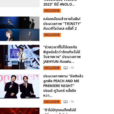
2023” ปีนี้ 4NOLO...
EXCLUSIVE
หล่อเหมือนเจ้าชายในฝัน!
ประมวลภาพ “TRINITY”
กับเวทีโชว์เคส ครั้งที่ 2
EXCLUSIVE
“ช่วงเวลาที่ไม่ได้เจอกัน
พิสูจน์แล้วว่ารักแท้จะไม่มี
วันจางหาย” ประมวลภาพ
JAEHYUN กับแฟน...
EXCLUSIVE
: 10
ประมวลภาพงาน “มีสติแล้ว
ลูกพีช PEACH AND ME
PREMIERE NIGHT”
ปอนด์-ภูวินทร์ คลั่งรัก
หวา...
EXCLUSIVE
: 16
"ถ้าไม่มีทุกคนก็คงไม่มี