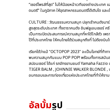
“เซอร์ไพรส์ที่สุด” ไม่ให้น้อยหน้าเวทีของต่างประเทศ 
ดนตรี” ในภูมิภาค ให้อุตสาหกรรมดนตรีได้เติบโต แล
CULTURE : วัฒนธรรมความสนุก ปลุกเร้าคนดังมาร่ว
สูงสุดระดับประเทศ ทั้งดาราคนดัง อินฟลูเอนเซอร์ ครีเ
เป็นการเปิดประสบการณ์ความสนุกที่หาได้ใกล้ตัว เพร
ไว้ที่ประเทศไทย ให้คนไทยได้ร่วมสนุกถึงที่ ไม่ต้องบ
เรียกได้ว่าแม้ "OCTOPOP 2023" จะเป็นโจทย์ที่ท้าทา
พบความสนุกกันแบบ POP POP! พร้อมทั้งการสนับสนุ
สปอนเซอร์ ได้แก่ รถจักรยานยนต์ Yamaha Fazzio 
TIGER BALM , JOHNNIE WALKER BLONDE , บะหมี่กึ
อบกรอบและการท่องเที่ยวแห่งประเทศไทยที่ทำให้งานน
อัลบั้ม
รูป