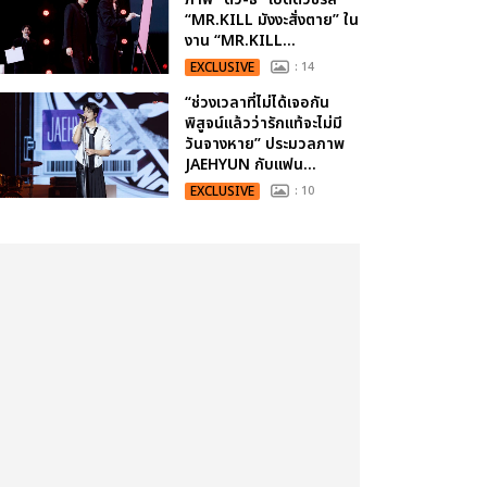
“MR.KILL มังงะสั่งตาย” ใน
งาน “MR.KILL...
EXCLUSIVE
: 14
“ช่วงเวลาที่ไม่ได้เจอกัน
พิสูจน์แล้วว่ารักแท้จะไม่มี
วันจางหาย” ประมวลภาพ
JAEHYUN กับแฟน...
EXCLUSIVE
: 10