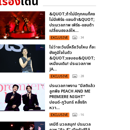
เรื่อง
เด่น
&QUOT;ถ้าไม่มีทุกคนก็คง
ไม่มีเพิร์ธ-แซนต้า&QUOT;
ประมวลภาพ เพิร์ธ-แซนต้า
เปลี่ยนฮอลล์ให...
EXCLUSIVE
: 34
ไม่ว่าจะวันนี้หรือวันไหน ก็จะ
ยังภูมิใจในตัว
&QUOT;แจบอม&QUOT;
เหมือนเดิม! ประมวลภาพ
JA...
EXCLUSIVE
: 28
ประมวลภาพงาน “มีสติแล้ว
ลูกพีช PEACH AND ME
PREMIERE NIGHT”
ปอนด์-ภูวินทร์ คลั่งรัก
หวา...
EXCLUSIVE
: 16
เคมีดี มวลสนุก! ประมวล
ภาพ “ดิว-ธี” เปิดตัวซีรีส์