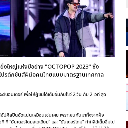
ุดยิ่งใหญ่แห่งปีอย่าง "OCTOPOP 2023" ซึ่ง
ำโปรดักชันส์ฝีมือคนไทยแบบมาตรฐานเทศกาล
ินเตอร์ เพื่อให้ผู้ชมได้เต็มอิ่มกับโชว์ 2 วัน กับ 2 เวที สุด
อัปศิลปินอัดแน่นเหมือนเช่นเคย เพราะขนกันมาทั้งจากฝั่ง
ี ที่ “ธันเดอร์โดมสเตเดียม” และ “ธันเดอร์โดม” ทำให้ได้เต็มอิ่มไป