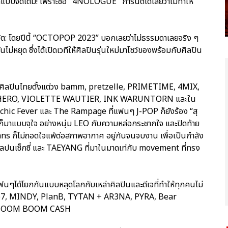
จัดเต็ม! เพราะชื่อ "4NOLOGUE" การันตีได้เลยว่าไม่ทำให้
ชีวิต: โดยปีนี้ “OCTOPOP 2023” บอกเลยว่าไม่ธรรมดาเลยจริง ๆ
ม่หยุด ซึ่งได้เปิดเวทีให้ศิลปินรุ่นใหม่มาโชว์ของพร้อมกับศิลปิน
วยศิลปินไทยตั้งแต่วง bamm, pretzelle, PRIMETIME, 4MIX,
 F.HERO, VIOLETTE WAUTIER, INK WARUNTORN และใน
 Psychic Fever และ The Rampage ที่แฟนๆ J-POP ก็ยังร้อง “สุ
ก็มาแบบจุใจ อย่างหนุ่ม LEO กับความหล่อกระชากใจ และปิดท้าย
 ก็ไม่ถอดใจแพ้ต่อสภาพอากาศ อยู่กันจนจบงาน เพื่อเป็นกำลัง
คูลปนเซ็กซี่ และ TAEYANG ที่มาในมาดเท่กับ movement ที่ทรง
นๆได้โยกกันแบบหลุดโลกกับเหล่าศิลปินและดีเจที่ทำให้ทุกคนไม่
The7, MINDY, PlanB, TYTAN + AR3NA, PYRA, Bear
ะ BOOM BOOM CASH