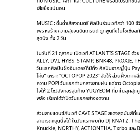
กับ MUSIC, ART และ CULTURE พร้อมโปรดักชันส์แบบ
เสียชื่อแน่นอน
MUSIC : ดื่มด่ำเสียงดนตรี ศิลปินร่วมเวทีกว่า 100 
เพราะสร้างความสุขจนติดเทรนด์ ถูกพูดถึงในโซเชียลกันไ
สุดปัง ทั้ง 2 วัน
ในวันที่ 21 ตุลาคม เปิดเวที ATLANTIS STAGE ด้
ALLY, DVI, HYBS, STAMP, BNK48, PROXIE,
วันแรกศิลปินฝั่งอินเตอร์ก็มีทั้ง ศิลปินจากญี่ปุ่น
โค่ย” เพราะ “OCTOPOP 2023” จัดให้ ส่วนฝั่งเกาหลี
ความ POP! วันแรกท่ามกลางสายฝน แต่ชาว Octopians
ใจให้ 2 โชว์อังกอร์สุดท้าย YUGYEOM ที่มาในลุคสุด
พลัง เรียกได้ว่าปิดวันแรกอย่างงดงาม
ส่วนสายแดนซ์กับเวที CAVE STAGE สเตจสุดมันส์ที่แฟ
สามารถหยุดนิ่งได้ ในวันแรกพบกับ DJ KNATZ, 
Knuckle, NORTHY, ACTIONTHA, Txrbo แล