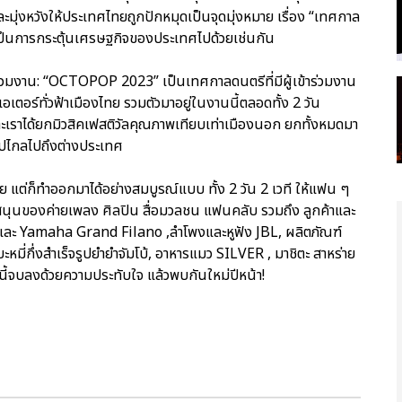
และมุ่งหวังให้ประเทศไทยถูกปักหมุดเป็นจุดมุ่งหมาย เรื่อง “เทศกาล
ะเป็นการกระตุ้นเศรษฐกิจของประเทศไปด้วยเช่นกัน
มงาน: “OCTOPOP 2023” เป็นเทศกาลดนตรีที่มีผู้เข้าร่วมงาน
อเตอร์ทั่วฟ้าเมืองไทย รวมตัวมาอยู่ในงานนี้ตลอดทั้ง 2 วัน
าะเราได้ยกมิวสิคเฟสติวัลคุณภาพเทียบเท่าเมืองนอก ยกทั้งหมดมา
ินไปไกลไปถึงต่างประเทศ
ย แต่ก็ทำออกมาได้อย่างสมบูรณ์แบบ ทั้ง 2 วัน 2 เวที ให้แฟน ๆ
นของค่ายเพลง ศิลปิน สื่อมวลชน แฟนคลับ รวมถึง ลูกค้าและ
และ Yamaha Grand Filano ,ลำโพงและหูฟัง JBL, ผลิตภัณฑ์
่งสำเร็จรูปยำยำจัมโบ้, อาหารแมว SILVER , มาชิตะ สาหร่าย
ี้จบลงด้วยความประทับใจ แล้วพบกันใหม่ปีหน้า!