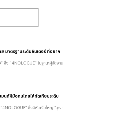
ย มาตรฐานระดับอินเตอร์ ที่อยาก
23" ซึ่ง "4NOLOGUE" ในฐานะผู้จัดงาน
มนท์ฝีมือคนไทยให้ทัดเทียมระดับ
“4NOLOGUE” ซึ่งมีหัวเรือใหญ่ “วุธ -