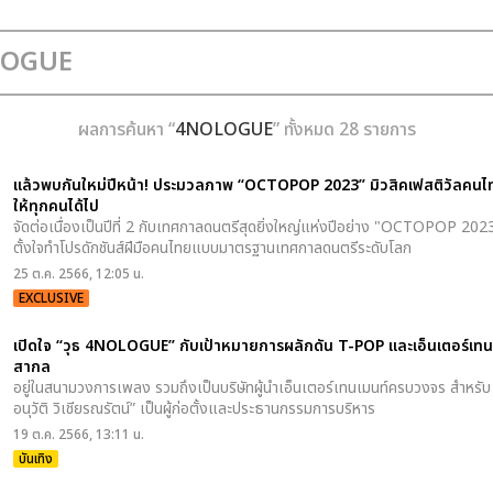
ผลการค้นหา “
4NOLOGUE
” ทั้งหมด 28 รายการ
แล้วพบกันใหม่ปีหน้า! ประมวลภาพ “OCTOPOP 2023” มิวสิคเฟสติวัลคนไท
ให้ทุกคนได้ไป
จัดต่อเนื่องเป็นปีที่ 2 กับเทศกาลดนตรีสุดยิ่งใหญ่แห่งปีอย่าง "OCTOPOP 20
ตั้งใจทำโปรดักชันส์ฝีมือคนไทยแบบมาตรฐานเทศกาลดนตรีระดับโลก
25 ต.ค. 2566, 12:05 น.
EXCLUSIVE
เปิดใจ “วุธ 4NOLOGUE” กับเป้าหมายการผลักดัน T-POP และเอ็นเตอร์เทนเ
สากล
อยู่ในสนามวงการเพลง รวมถึงเป็นบริษัทผู้นำเอ็นเตอร์เทนเมนท์ครบวงจร สำหรับ 
อนุวัติ วิเชียรณรัตน์” เป็นผู้ก่อตั้งและประธานกรรมการบริหาร
19 ต.ค. 2566, 13:11 น.
บันเทิง