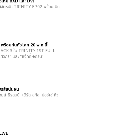
งใหม่ BXD และ DVI
จัดหนัก TRINITY EP.02 พร้อมเปิด
อมกันทั่วโลก 20 พ.ค.นี้!
 TRACK 3 ใน TRINITY 1ST FULL
วกร” และ “แจ๊คกี้-จักริน”
ไพรส์แน่นอน
ส์-ธีรดนย์, เติร์ด-ลภัส, ปอร์เช่-ศิว
LIVE