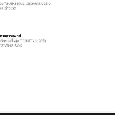
“เจมส์-ธีรดนย์,เติร์ด-ลภัส,ปอร์เช่-
ยและต่างชาติ
รทางการแพทย์
ดของสี่หนุ่ม TRINITY (ทรินิตี้)
ดทำ “GIVING BOX