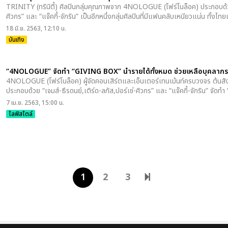
TRINITY (ทรินิตี้) ศิลปินกลุ่มคุณภาพจาก 4NOLOGUE (โฟร์โนล็อค) ประกอบด้วย 
ศิวกร” และ “แจ๊คกี้-จักริน” เป็นอีกหนึ่งกลุ่มศิลปินที่มีแฟนคลับเหนียวแน่น ทั้งไท
18 มิ.ย. 2563, 12:10 น.
บันเทิง
“4NOLOGUE” จัดทำ “GIVING BOX” นำรายได้ทั้งหมด ช่วยเหลือบุคลาก
4NOLOGUE (โฟร์โนล็อค) ผู้จัดคอนเสิร์ตและเอ็นเตอร์เทนเม้นท์ครบวงจร ต้นสังกั
ประกอบด้วย “เจมส์-ธีรดนย์,เติร์ด-ลภัส,ปอร์เช่-ศิวกร” และ “แจ๊คกี้-จักริน” จั
7 เม.ย. 2563, 15:00 น.
ไลฟ์สไตล์
1
2
3