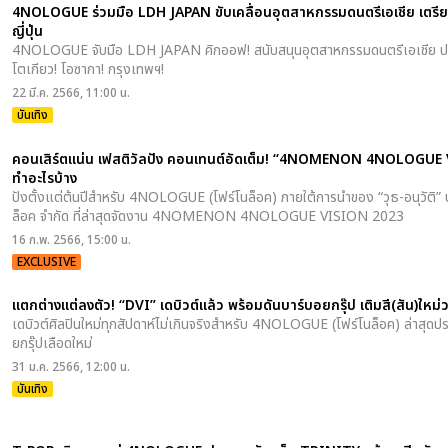
4NOLOGUE ร่วมมือ LDH JAPAN ขับเคลื่อนอุตสาหกรรมดนตรีเอเชีย เตรีย
ญี่ปุ่น
4NOLOGUE จับมือ LDH JAPAN คิกออฟ! สนับสนุนอุตสาหกรรมดนตรีเอเชีย ประก
โตเกียว! โอซากา! กรุงเทพฯ!
22 มี.ค. 2566, 11:00 น.
บันเทิง
คอนเสิร์ตแน่น เฟสติวัลปัง คอนเทนต์อัดเต็ม! “4NOMENON 4NOLOGUE 
ทำอะไรบ้าง
ปังตั้งแต่ต้นปีสำหรับ 4NOLOGUE (โฟร์โนล็อค) ภายใต้การนำของ “วุธ-อนุวัติ”
ล็อค จำกัด ที่ล่าสุดจัดงาน 4NOMENON 4NOLOGUE VISION 2023
16 ก.พ. 2566, 15:00 น.
EXCLUSIVE
แตกต่างแต่ลงตัว! “DVI” เดบิวต์แล้ว พร้อมดันบาร์บอยกรุ๊ป เติมสี(สัน)ให
เดบิวต์ศิลปินใหม่ทุกสัปดาห์ไม่เกินจริงสำหรับ 4NOLOGUE (โฟร์โนล็อค) ล่าสุดปร
ยกรุ๊ปเลือดใหม่
31 ม.ค. 2566, 12:00 น.
บันเทิง