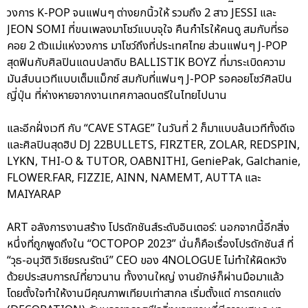
วงการ K-POP จนแฟนๆ ต่างยกนิ้วให้ รวมถึง 2 สาว JESSI และ
JEON SOMI ที่ขนเพลงมาโชว์แบบจุใจ คืนกำไรให้คนดู สมกับที่รอ
คอย 2 ตัวแม่แห่งวงการ มาโชว์ถึงที่ประเทศไทย ส่วนแฟนๆ J-POP
สุดฟินกับศิลปินแดนปลาดิบ BALLISTIK BOYZ ที่มาระเบิดความ
มันส์บนเวทีแบบเต็มแม็กซ์ สมกับที่แฟนๆ J-POP รอคอยโชว์ศิลปิน
ญี่ปุ่น ที่ห่างหายจากงานเทศกาลดนตรีในไทยไปนาน
และอีกฝั่งเวที กับ “CAVE STAGE” ในวันที่ 2 ก็มาแบบล้นเวทีทั้งดีเจ
และศิลปินสุดฮิป DJ 22BULLETS, FIRZTER, ZOLAR, REDSPIN,
LYKN, THI-O & TUTOR, OABNITHI, GeniePak, Galchanie,
FLOWER.FAR, FIZZIE, AINN, NAMEMT, AUTTA และ
MAIYARAP
ART อลังการงานสร้าง โปรดักชันส์ระดับอินเตอร์: นอกจากนี้อีกสิ่ง
หนึ่งที่ถูกพูดถึงใน “OCTOPOP 2023” นั่นก็คือเรื่องโปรดักชันส์ ที่
“วุธ-อนุวัติ วิเชียรณรัตน์” CEO ของ 4NOLOGUE ไม่ทำให้ผิดหวัง
ด้วยประสบการณ์ที่ยาวนาน ทั้งงานใหญ่ งานยักษ์ก็ผ่านมือมาแล้ว
โดยตั้งใจทำให้งานมีคุณภาพเทียบเท่าสากล เริ่มตั้งแต่ การตกแต่ง