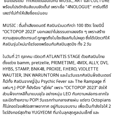
“ธันเดอร์โดม” ทำให้ได้เต็มอิ่มไปกับ MUSIC, ART และ CULTURE
พร้อมโปรดักชันส์แบบจัดเต็ม! เพราะชื่อ "4NOLOGUE" การันตีได้
เลยว่าไม่ทำให้เสียชื่อแน่นอน
MUSIC : ดื่มด่ำเสียงดนตรี ศิลปินร่วมเวทีกว่า 100 ชีวิต: โดยปีนี้
“OCTOPOP 2023” บอกเลยว่าไม่ธรรมดาเลยจริง ๆ เพราะสร้าง
ความสุขจนติดเทรนด์ ถูกพูดถึงในโซเชียลกันไม่หยุด ซึ่งได้เปิดเวทีให้
ศิลปินรุ่นใหม่มาโชว์ของพร้อมกับศิลปินสุดปัง ทั้ง 2 วัน
ในวันที่ 21 ตุลาคม เปิดเวที ATLANTIS STAGE ด้วยศิลปินไทย
ตั้งแต่วง bamm, pretzelle, PRIMETIME, 4MIX, ALLY, DVI,
HYBS, STAMP, BNK48, PROXIE, F.HERO, VIOLETTE
WAUTIER, INK WARUNTORN และในวันแรกศิลปินฝั่งอินเตอร์
ก็มีทั้ง ศิลปินจากญี่ปุ่น Psychic Fever และ The Rampage ที่
แฟนๆ J-POP ก็ยังร้อง “สุโค่ย” เพราะ “OCTOPOP 2023” จัดให้
ส่วนฝั่งเกาหลีก็มาแบบจุใจ อย่างหนุ่ม LEO กับความหล่อกระชากใจ
และปิดท้ายความ POP! วันแรกท่ามกลางสายฝน แต่ชาว Octopians
ก็ไม่ถอดใจแพ้ต่อสภาพอากาศ อยู่กันจนจบงาน เพื่อเป็นกำลังใจให้ 2
โชว์อังกอร์สุดท้าย YUGYEOM ที่มาในลุคสุดคูลปนเซ็กซี่ และ