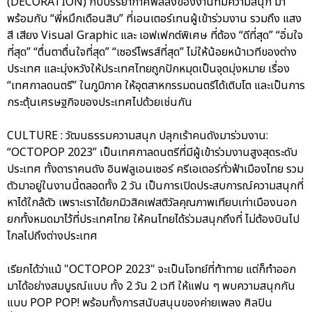
(DECORATION) กับบรรยากาศฟีลลิ่งของงานที่มีความสนุก มา
พร้อมกับ “พี่หมึกเดือนสิบ” ที่เอนเตอร์เทนผู้เข้าร่วมงาน รวมถึง แสง
สี เสียง Visual Graphic และ เอฟเฟกต์พิเศษ ที่ต้อง “ดีที่สุด” “อิ่มใจ
ที่สุด” “ตื่นตาตื่นใจที่สุด” “เซอร์ไพรส์ที่สุด” ไม่ให้น้อยหน้าเวทีของต่าง
ประเทศ และมุ่งหวังให้ประเทศไทยถูกปักหมุดเป็นจุดมุ่งหมาย เรื่อง
“เทศกาลดนตรี” ในภูมิภาค ให้อุตสาหกรรมดนตรีได้เติบโต และเป็นการ
กระตุ้นเศรษฐกิจของประเทศไปด้วยเช่นกัน
CULTURE : วัฒนธรรมความสนุก ปลุกเร้าคนดังมาร่วมงาน:
“OCTOPOP 2023” เป็นเทศกาลดนตรีที่มีผู้เข้าร่วมงานสูงสุดระดับ
ประเทศ ทั้งดาราคนดัง อินฟลูเอนเซอร์ ครีเอเตอร์ทั่วฟ้าเมืองไทย รวม
ตัวมาอยู่ในงานนี้ตลอดทั้ง 2 วัน เป็นการเปิดประสบการณ์ความสนุกที่
หาได้ใกล้ตัว เพราะเราได้ยกมิวสิคเฟสติวัลคุณภาพเทียบเท่าเมืองนอก
ยกทั้งหมดมาไว้ที่ประเทศไทย ให้คนไทยได้ร่วมสนุกถึงที่ ไม่ต้องบินไป
ไกลไปถึงต่างประเทศ
เรียกได้ว่าแม้ "OCTOPOP 2023" จะเป็นโจทย์ที่ท้าทาย แต่ก็ทำออก
มาได้อย่างสมบูรณ์แบบ ทั้ง 2 วัน 2 เวที ให้แฟน ๆ พบความสนุกกัน
แบบ POP POP! พร้อมทั้งการสนับสนุนของค่ายเพลง ศิลปิน