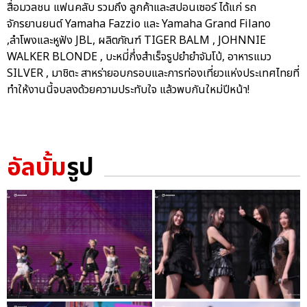
สื่อมวลชน แฟนคลับ รวมถึง ลูกค้าและสปอนเซอร์ ได้แก่ รถ
จักรยานยนต์ Yamaha Fazzio และ Yamaha Grand Filano
,ลำโพงและหูฟัง JBL, ผลิตภัณฑ์ TIGER BALM , JOHNNIE
WALKER BLONDE , บะหมี่กึ่งสำเร็จรูปยำยำจัมโบ้, อาหารแมว
SILVER , มาชิตะ สาหร่ายอบกรอบและการท่องเที่ยวแห่งประเทศไทยที่
ทำให้งานนี้จบลงด้วยความประทับใจ แล้วพบกันใหม่ปีหน้า!
อัลบั้ม
รูป