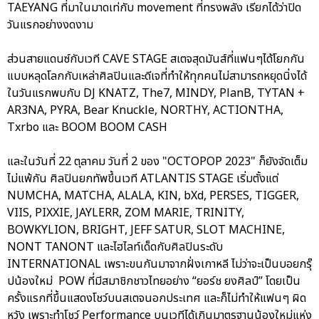
TAEYANG ที่มาในมาดเท่กับ movement ที่ทรงพลัง เรียกได้ว่าปิด
วันแรกอย่างงดงาม
ส่วนสายแดนซ์กับเวที CAVE STAGE สเตจสุดมันส์ที่แฟนๆได้โยกกัน
แบบหลุดโลกกับเหล่าศิลปินและดีเจที่ทำให้ทุกคนไม่สามารถหยุดนิ่งได้
ในวันแรกพบกับ DJ KNATZ, The7, MINDY, PlanB, TYTAN +
AR3NA, PYRA, Bear Knuckle, NORTHY, ACTIONTHA,
Txrbo และ BOOM BOOM CASH
และในวันที่ 22 ตุลาคม วันที่ 2 ของ "OCTOPOP 2023" ก็ยังจัดเต็ม
ไม่แพ้กัน ศิลปินยกทัพขึ้นเวที ATLANTIS STAGE เริ่มตั้งแต่
NUMCHA, MATCHA, ALALA, KIN, bXd, PERSES, TIGGER,
VIIS, PIXXIE, JAYLERR, ZOM MARIE, TRINITY,
BOWKYLION, BRIGHT, JEFF SATUR, SLOT MACHINE,
NONT TANONT และไฮไลท์เด็ดกับศิลปินระดับ
INTERNATIONAL เพราะขนกันมาจากฝั่งเกาหลี ไม่ว่าจะเป็นบอยกรุ๊
ปน้องใหม่ POW ที่มีสมาชิกชาวไทยอย่าง “ยอร์ช ยงศิลป์” โดยเป็น
ครั้งแรกที่ขึ้นแสดงโชว์บนสเตจนอกประเทศ และก็ไม่ทำให้แฟนๆ ผิด
หวัง เพราะทำโชว์ Performance บนเวทีได้เกินมาตรฐานน้องใหม่แห่ง