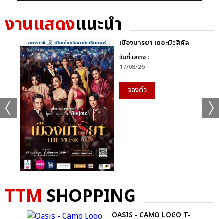
งานแสดง
แนะนำ
เมืองมารยา เดอะมิวสิคัล
วันที่แสดง :
แชร์ :
SHARE
TWEET
LINE
17/08/26
จองตั๋ว
TTM
SHOPPING
IRT
OASIS - CAMO LOGO T-