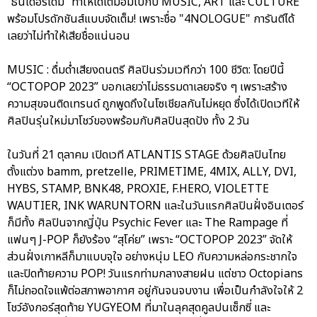
“ธันเดอร์โดม” ทำให้ได้เต็มอิ่มไปกับ MUSIC, ART และ CULTURE
พร้อมโปรดักชันส์แบบจัดเต็ม! เพราะชื่อ "4NOLOGUE" การันตีได้
เลยว่าไม่ทำให้เสียชื่อแน่นอน
MUSIC : ดื่มด่ำเสียงดนตรี ศิลปินร่วมเวทีกว่า 100 ชีวิต: โดยปีนี้
“OCTOPOP 2023” บอกเลยว่าไม่ธรรมดาเลยจริง ๆ เพราะสร้าง
ความสุขจนติดเทรนด์ ถูกพูดถึงในโซเชียลกันไม่หยุด ซึ่งได้เปิดเวทีให้
ศิลปินรุ่นใหม่มาโชว์ของพร้อมกับศิลปินสุดปัง ทั้ง 2 วัน
ในวันที่ 21 ตุลาคม เปิดเวที ATLANTIS STAGE ด้วยศิลปินไทย
ตั้งแต่วง bamm, pretzelle, PRIMETIME, 4MIX, ALLY, DVI,
HYBS, STAMP, BNK48, PROXIE, F.HERO, VIOLETTE
WAUTIER, INK WARUNTORN และในวันแรกศิลปินฝั่งอินเตอร์
ก็มีทั้ง ศิลปินจากญี่ปุ่น Psychic Fever และ The Rampage ที่
แฟนๆ J-POP ก็ยังร้อง “สุโค่ย” เพราะ “OCTOPOP 2023” จัดให้
ส่วนฝั่งเกาหลีก็มาแบบจุใจ อย่างหนุ่ม LEO กับความหล่อกระชากใจ
และปิดท้ายความ POP! วันแรกท่ามกลางสายฝน แต่ชาว Octopians
ก็ไม่ถอดใจแพ้ต่อสภาพอากาศ อยู่กันจนจบงาน เพื่อเป็นกำลังใจให้ 2
โชว์อังกอร์สุดท้าย YUGYEOM ที่มาในลุคสุดคูลปนเซ็กซี่ และ