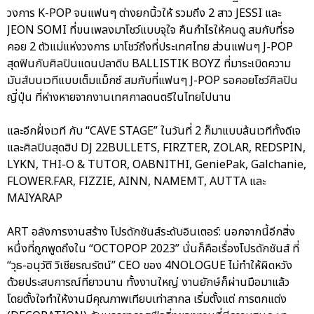
วงการ K-POP จนแฟนๆ ต่างยกนิ้วให้ รวมถึง 2 สาว JESSI และ
JEON SOMI ที่ขนเพลงมาโชว์แบบจุใจ คืนกำไรให้คนดู สมกับที่รอ
คอย 2 ตัวแม่แห่งวงการ มาโชว์ถึงที่ประเทศไทย ส่วนแฟนๆ J-POP
สุดฟินกับศิลปินแดนปลาดิบ BALLISTIK BOYZ ที่มาระเบิดความ
มันส์บนเวทีแบบเต็มแม็กซ์ สมกับที่แฟนๆ J-POP รอคอยโชว์ศิลปิน
ญี่ปุ่น ที่ห่างหายจากงานเทศกาลดนตรีในไทยไปนาน
และอีกฝั่งเวที กับ “CAVE STAGE” ในวันที่ 2 ก็มาแบบล้นเวทีทั้งดีเจ
และศิลปินสุดฮิป DJ 22BULLETS, FIRZTER, ZOLAR, REDSPIN,
LYKN, THI-O & TUTOR, OABNITHI, GeniePak, Galchanie,
FLOWER.FAR, FIZZIE, AINN, NAMEMT, AUTTA และ
MAIYARAP
ART อลังการงานสร้าง โปรดักชันส์ระดับอินเตอร์: นอกจากนี้อีกสิ่ง
หนึ่งที่ถูกพูดถึงใน “OCTOPOP 2023” นั่นก็คือเรื่องโปรดักชันส์ ที่
“วุธ-อนุวัติ วิเชียรณรัตน์” CEO ของ 4NOLOGUE ไม่ทำให้ผิดหวัง
ด้วยประสบการณ์ที่ยาวนาน ทั้งงานใหญ่ งานยักษ์ก็ผ่านมือมาแล้ว
โดยตั้งใจทำให้งานมีคุณภาพเทียบเท่าสากล เริ่มตั้งแต่ การตกแต่ง