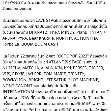
TAEYANG ที่มาในมาดเท่กับ movement ที่ทรงพลัง เรียกได้ว่าปิด
วันแรกอย่างงดงาม
ส่วนสายแดนซ์กับเวที CAVE STAGE สเตจสุดมันส์ที่แฟนๆได้โยกกัน
แบบหลุดโลกกับเหล่าศิลปินและดีเจที่ทำให้ทุกคนไม่สามารถหยุดนิ่งได้
ในวันแรกพบกับ DJ KNATZ, The7, MINDY, PlanB, TYTAN +
AR3NA, PYRA, Bear Knuckle, NORTHY, ACTIONTHA,
Txrbo และ BOOM BOOM CASH
และในวันที่ 22 ตุลาคม วันที่ 2 ของ "OCTOPOP 2023" ก็ยังจัดเต็ม
ไม่แพ้กัน ศิลปินยกทัพขึ้นเวที ATLANTIS STAGE เริ่มตั้งแต่
NUMCHA, MATCHA, ALALA, KIN, bXd, PERSES, TIGGER,
VIIS, PIXXIE, JAYLERR, ZOM MARIE, TRINITY,
BOWKYLION, BRIGHT, JEFF SATUR, SLOT MACHINE,
NONT TANONT และไฮไลท์เด็ดกับศิลปินระดับ
INTERNATIONAL เพราะขนกันมาจากฝั่งเกาหลี ไม่ว่าจะเป็นบอยกรุ๊
ปน้องใหม่ POW ที่มีสมาชิกชาวไทยอย่าง “ยอร์ช ยงศิลป์” โดยเป็น
ครั้งแรกที่ขึ้นแสดงโชว์บนสเตจนอกประเทศ และก็ไม่ทำให้แฟนๆ ผิด
หวัง เพราะทำโชว์ Performance บนเวทีได้เกินมาตรฐานน้องใหม่แห่ง