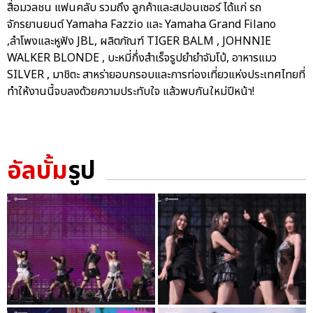
สื่อมวลชน แฟนคลับ รวมถึง ลูกค้าและสปอนเซอร์ ได้แก่ รถ
จักรยานยนต์ Yamaha Fazzio และ Yamaha Grand Filano
,ลำโพงและหูฟัง JBL, ผลิตภัณฑ์ TIGER BALM , JOHNNIE
WALKER BLONDE , บะหมี่กึ่งสำเร็จรูปยำยำจัมโบ้, อาหารแมว
SILVER , มาชิตะ สาหร่ายอบกรอบและการท่องเที่ยวแห่งประเทศไทยที่
ทำให้งานนี้จบลงด้วยความประทับใจ แล้วพบกันใหม่ปีหน้า!
อัลบั้ม
รูป