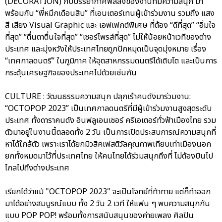
(DECORATION) กับบรรยากาศฟีลลิ่งของงานที่มีความสนุก มา
พร้อมกับ “พี่หมึกเดือนสิบ” ที่เอนเตอร์เทนผู้เข้าร่วมงาน รวมถึง แสง
สี เสียง Visual Graphic และ เอฟเฟกต์พิเศษ ที่ต้อง “ดีที่สุด” “อิ่มใจ
ที่สุด” “ตื่นตาตื่นใจที่สุด” “เซอร์ไพรส์ที่สุด” ไม่ให้น้อยหน้าเวทีของต่าง
ประเทศ และมุ่งหวังให้ประเทศไทยถูกปักหมุดเป็นจุดมุ่งหมาย เรื่อง
“เทศกาลดนตรี” ในภูมิภาค ให้อุตสาหกรรมดนตรีได้เติบโต และเป็นการ
กระตุ้นเศรษฐกิจของประเทศไปด้วยเช่นกัน
CULTURE : วัฒนธรรมความสนุก ปลุกเร้าคนดังมาร่วมงาน:
“OCTOPOP 2023” เป็นเทศกาลดนตรีที่มีผู้เข้าร่วมงานสูงสุดระดับ
ประเทศ ทั้งดาราคนดัง อินฟลูเอนเซอร์ ครีเอเตอร์ทั่วฟ้าเมืองไทย รวม
ตัวมาอยู่ในงานนี้ตลอดทั้ง 2 วัน เป็นการเปิดประสบการณ์ความสนุกที่
หาได้ใกล้ตัว เพราะเราได้ยกมิวสิคเฟสติวัลคุณภาพเทียบเท่าเมืองนอก
ยกทั้งหมดมาไว้ที่ประเทศไทย ให้คนไทยได้ร่วมสนุกถึงที่ ไม่ต้องบินไป
ไกลไปถึงต่างประเทศ
เรียกได้ว่าแม้ "OCTOPOP 2023" จะเป็นโจทย์ที่ท้าทาย แต่ก็ทำออก
มาได้อย่างสมบูรณ์แบบ ทั้ง 2 วัน 2 เวที ให้แฟน ๆ พบความสนุกกัน
แบบ POP POP! พร้อมทั้งการสนับสนุนของค่ายเพลง ศิลปิน