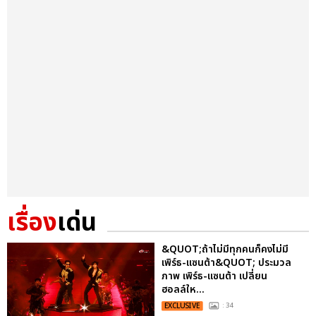
เรื่อง
เด่น
&QUOT;ถ้าไม่มีทุกคนก็คงไม่มี
เพิร์ธ-แซนต้า&QUOT; ประมวล
ภาพ เพิร์ธ-แซนต้า เปลี่ยน
ฮอลล์ให...
EXCLUSIVE
: 34