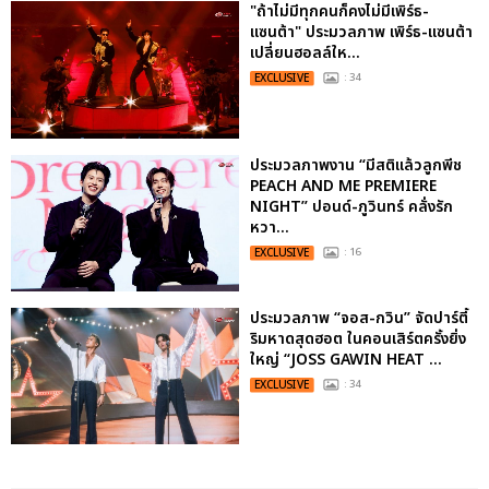
"ถ้าไม่มีทุกคนก็คงไม่มีเพิร์ธ-
แซนต้า" ประมวลภาพ เพิร์ธ-แซนต้า
เปลี่ยนฮอลล์ให...
EXCLUSIVE
: 34
ประมวลภาพงาน “มีสติแล้วลูกพีช
PEACH AND ME PREMIERE
NIGHT” ปอนด์-ภูวินทร์ คลั่งรัก
หวา...
EXCLUSIVE
: 16
ประมวลภาพ “จอส-กวิน” จัดปาร์ตี้
ริมหาดสุดฮอต ในคอนเสิร์ตครั้งยิ่ง
ใหญ่ “JOSS GAWIN HEAT ...
EXCLUSIVE
: 34