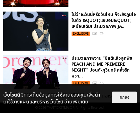
ไม่ว่าจะวันนี้หรือวันไหน ก็จะยังภูมิใจ
ในตัว &QUOT;แจบอม&QUOT;
เหมือนเดิม! ประมวลภาพ JA...
EXCLUSIVE
: 28
ประมวลภาพงาน “มีสติแล้วลูกพีช
PEACH AND ME PREMIERE
NIGHT” ปอนด์-ภูวินทร์ คลั่งรัก
หวา...
EXCLUSIVE
: 16
เว็บไซต์นี้มีการเก็บข้อมูลการใช้งานของคุณเพื่อนำ
เกี่ยวกับเรา
ติดต่อลงโฆษณา
ติดต่อเรา
ตกลง
มาใช้วางแผนและบริหารเว็บไซต์
อ่านเพิ่มเติม
เคมีดี มวลสนุก! ประมวลภาพ “ดิว-
ธี” เปิดตัวซีรีส์ “MR.KILL มังงะสั่ง
© 2026
THAITICKETMAJOR
All Rights Reserved.
ตาย” ในงาน “MR.KILL...
EXCLUSIVE
: 14