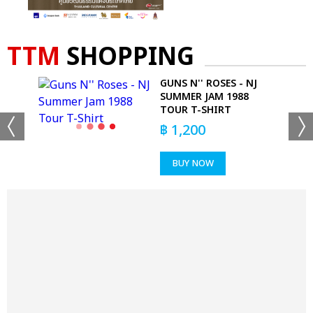
TTM
SHOPPING
E
GUNS N'' ROSES - NJ
AGE
SUMMER JAM 1988
TOUR T-SHIRT
฿
1,200
BUY NOW