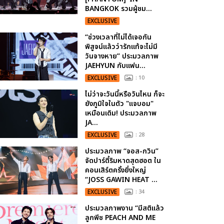
BANGKOK รวมผู้ชม...
EXCLUSIVE
“ช่วงเวลาที่ไม่ได้เจอกัน
พิสูจน์แล้วว่ารักแท้จะไม่มี
วันจางหาย” ประมวลภาพ
JAEHYUN กับแฟน...
EXCLUSIVE
: 10
ไม่ว่าจะวันนี้หรือวันไหน ก็จะ
ยังภูมิใจในตัว "แจบอม"
เหมือนเดิม! ประมวลภาพ
JA...
EXCLUSIVE
: 28
ประมวลภาพ “จอส-กวิน”
จัดปาร์ตี้ริมหาดสุดฮอต ใน
คอนเสิร์ตครั้งยิ่งใหญ่
“JOSS GAWIN HEAT ...
EXCLUSIVE
: 34
ประมวลภาพงาน “มีสติแล้ว
ลูกพีช PEACH AND ME