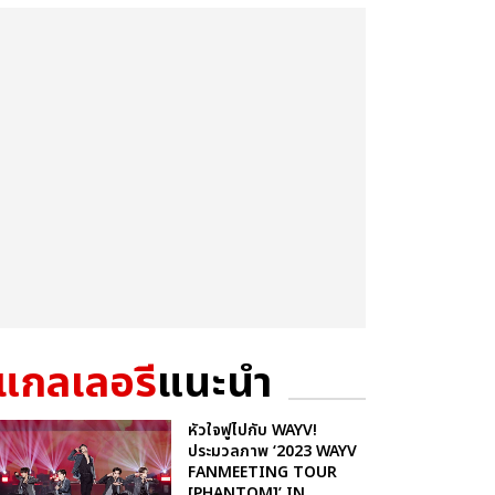
แกลเลอรี
แนะนำ
หัวใจฟูไปกับ WAYV!
ประมวลภาพ ‘2023 WAYV
FANMEETING TOUR
[PHANTOM]’ IN