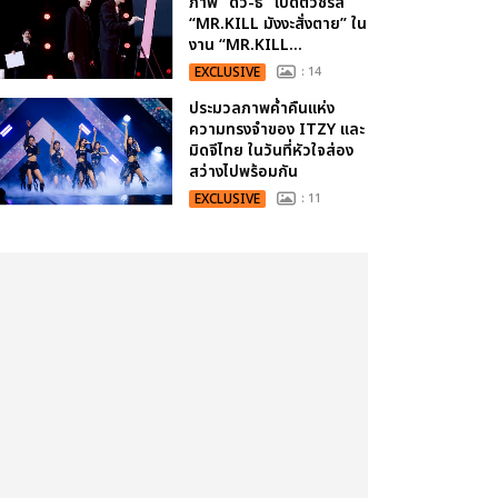
ภาพ “ดิว-ธี” เปิดตัวซีรีส์
“MR.KILL มังงะสั่งตาย” ใน
งาน “MR.KILL...
EXCLUSIVE
: 14
ประมวลภาพค่ำคืนแห่ง
ความทรงจำของ ITZY และ
มิดจีไทย ในวันที่หัวใจส่อง
สว่างไปพร้อมกัน
EXCLUSIVE
: 11