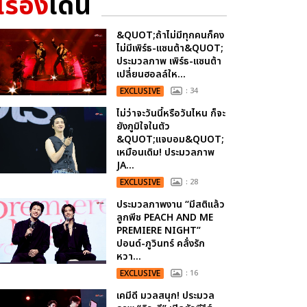
เรื่อง
เด่น
&QUOT;ถ้าไม่มีทุกคนก็คง
ไม่มีเพิร์ธ-แซนต้า&QUOT;
ประมวลภาพ เพิร์ธ-แซนต้า
เปลี่ยนฮอลล์ให...
EXCLUSIVE
: 34
ไม่ว่าจะวันนี้หรือวันไหน ก็จะ
ยังภูมิใจในตัว
&QUOT;แจบอม&QUOT;
เหมือนเดิม! ประมวลภาพ
JA...
EXCLUSIVE
: 28
ประมวลภาพงาน “มีสติแล้ว
ลูกพีช PEACH AND ME
PREMIERE NIGHT”
ปอนด์-ภูวินทร์ คลั่งรัก
หวา...
EXCLUSIVE
: 16
เคมีดี มวลสนุก! ประมวล