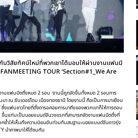
บวิสัยทัศน์ใหม่ที่พวกเขาได้มอบให้ผ่านงานแฟนมี
ayV FANMEETING TOUR ‘Section#1_We Are
งานแฟนมีตติ้งหมด 2 รอบ งานนี้ถูกจัดขึ้นทั้งหมด 2 รอบการ
่ผ่านมา ณ ธันเดอร์โดม เมืองทองธานี โดยงานนี้ ถือเป็นการมาเยือน
ต์ ซึ่งแฟนชาวไทยที่ตั้งตารอคอยการมาถึงของพวกเขาก็ให้การตอบ
’ ขึ้นแท่นเป็นบอยแบนด์จีนวงแรกที่สามารถจัดงานแฟนมีตติ้งที่
ตอกย้ำให้เห็นถึงความนิยมอันท่วมท้นสมฐานะบอยแบนด์จีนดาวรุ่ง
TY นำภาพมาให้ได้ชมกัน