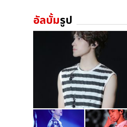
อัลบั้ม
รูป