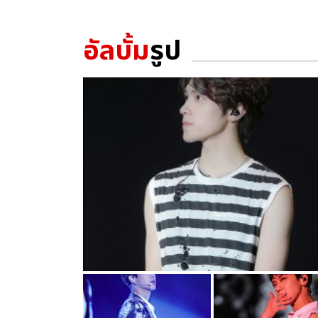
อัลบั้ม
รูป