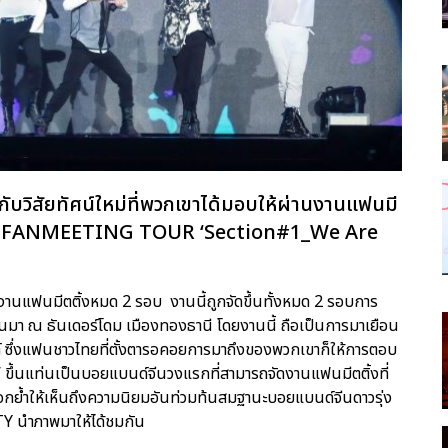
บวิสัยทัศน์ใหม่ที่พวกเขาได้มอบให้ผ่านงานแฟนมี
ayV FANMEETING TOUR ‘Section#1_We Are
งานแฟนมีตติ้งหมด 2 รอบ งานนี้ถูกจัดขึ้นทั้งหมด 2 รอบการ
่ผ่านมา ณ ธันเดอร์โดม เมืองทองธานี โดยงานนี้ ถือเป็นการมาเยือน
ต์ ซึ่งแฟนชาวไทยที่ตั้งตารอคอยการมาถึงของพวกเขาก็ให้การตอบ
’ ขึ้นแท่นเป็นบอยแบนด์จีนวงแรกที่สามารถจัดงานแฟนมีตติ้งที่
ตอกย้ำให้เห็นถึงความนิยมอันท่วมท้นสมฐานะบอยแบนด์จีนดาวรุ่ง
TY นำภาพมาให้ได้ชมกัน