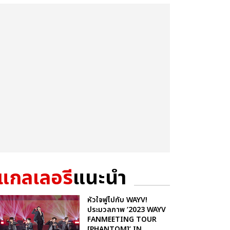
แกลเลอรี
แนะนำ
หัวใจฟูไปกับ WAYV!
ประมวลภาพ ‘2023 WAYV
FANMEETING TOUR
[PHANTOM]’ IN