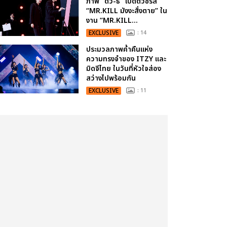
ภาพ “ดิว-ธี” เปิดตัวซีรีส์
“MR.KILL มังงะสั่งตาย” ใน
งาน “MR.KILL...
EXCLUSIVE
: 14
ประมวลภาพค่ำคืนแห่ง
ความทรงจำของ ITZY และ
มิดจีไทย ในวันที่หัวใจส่อง
สว่างไปพร้อมกัน
EXCLUSIVE
: 11