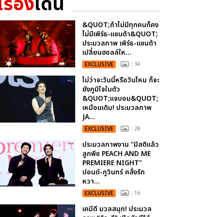
เรื่อง
เด่น
&QUOT;ถ้าไม่มีทุกคนก็คง
ไม่มีเพิร์ธ-แซนต้า&QUOT;
ประมวลภาพ เพิร์ธ-แซนต้า
เปลี่ยนฮอลล์ให...
EXCLUSIVE
: 34
ไม่ว่าจะวันนี้หรือวันไหน ก็จะ
ยังภูมิใจในตัว
&QUOT;แจบอม&QUOT;
เหมือนเดิม! ประมวลภาพ
JA...
EXCLUSIVE
: 28
ประมวลภาพงาน “มีสติแล้ว
ลูกพีช PEACH AND ME
PREMIERE NIGHT”
ปอนด์-ภูวินทร์ คลั่งรัก
หวา...
EXCLUSIVE
: 16
เคมีดี มวลสนุก! ประมวล