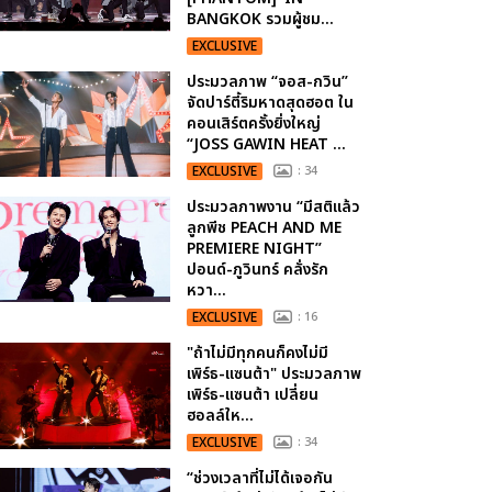
BANGKOK รวมผู้ชม...
EXCLUSIVE
ประมวลภาพ “จอส-กวิน”
จัดปาร์ตี้ริมหาดสุดฮอต ใน
คอนเสิร์ตครั้งยิ่งใหญ่
“JOSS GAWIN HEAT ...
EXCLUSIVE
: 34
ประมวลภาพงาน “มีสติแล้ว
ลูกพีช PEACH AND ME
PREMIERE NIGHT”
ปอนด์-ภูวินทร์ คลั่งรัก
หวา...
EXCLUSIVE
: 16
"ถ้าไม่มีทุกคนก็คงไม่มี
เพิร์ธ-แซนต้า" ประมวลภาพ
เพิร์ธ-แซนต้า เปลี่ยน
ฮอลล์ให...
EXCLUSIVE
: 34
“ช่วงเวลาที่ไม่ได้เจอกัน