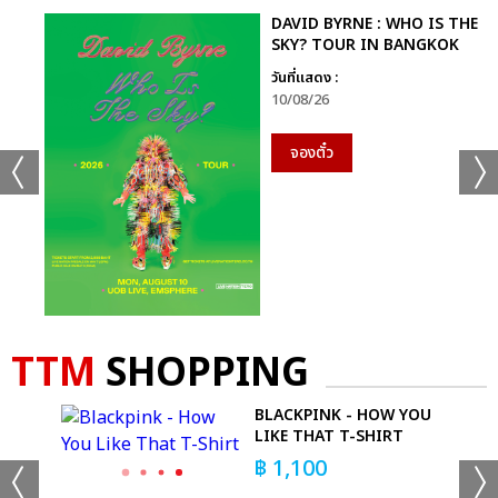
DAVID BYRNE : WHO IS THE
SKY? TOUR IN BANGKOK
วันที่แสดง :
10/08/26
จองตั๋ว
TTM
SHOPPING
 T-
BLACKPINK - HOW YOU
LIKE THAT T-SHIRT
฿
1,100