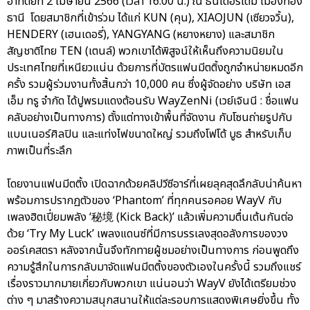
อาทิตย์ที่ 2 เมษายน 2566 (เวลา 16.00 น.) ณ ธันเดอร์โดม เมืองทอง
ธานี โดยสมาชิกที่เข้าร่วม ได้แก่ KUN (คุน), XIAOJUN (เซียวจวิ้น),
HENDERY (เฮนเดอรี่), YANGYANG (หยางหยาง) และสมาชิก
สัญชาติไทย TEN (เตนล์) พวกเขาได้พิสูจน์ให้เห็นถึงความนิยมใน
ประเทศไทยที่เหนียวแน่น ด้วยการที่บัตรแฟนมีตติ้งถูกจำหน่ายหมดอีก
ครั้ง รวมผู้ร่วมงานทั้งสิ้นกว่า 10,000 คน ซึ่งผู้จัดอย่าง บริษัท เอส
เอ็ม ทรู จำกัด ได้ปูพรมแดงต้อนรับ WayZenNi (เวย์เจินนี : ชื่อแฟน
คลับอย่างเป็นทางการ) ตั้งแต่ทางเข้าพื้นที่จัดงาน กับโซนถ่ายรูปกับ
แบนเนอร์ศิลปิน และแท่งไฟขนาดใหญ่ รวมถึงโฟโต้ บูธ สำหรับเก็บ
ภาพเป็นที่ระลึก
โดยงานแฟนมีตติ้ง เปิดฉากด้วยคลิปวีซีอาร์ที่เผยลุคสุดลึกลับน่าค้นหา
พร้อมการปรากฏตัวของ ‘Phantom’ ที่ทุกคนรอคอย WayV กับ
เพลงฮิตเปี่ยมพลัง ‘秘境 (Kick Back)’ แล้วเพิ่มความตื่นเต้นกันต่อ
ด้วย ‘Try My Luck’ เพลงแดนซ์ที่มีการบรรเลงสุดอลังการของวง
ออร์เคสตรา หลังจากนั้นจึงทักทายผู้ชมอย่างเป็นทางการ ก่อนพูดถึง
ความรู้สึกในการกลับมาจัดแฟนมีตติ้งของตัวเองในครั้งนี้ รวมถึงแชร์
เรื่องราวมากมายเกี่ยวกับพวกเขา แน่นอนว่า WayV ยังได้เตรียมช่วง
ต่าง ๆ มาสร้างความสนุกสนานให้แต่ละรอบการแสดงพิเศษยิ่งขึ้น ทั้ง