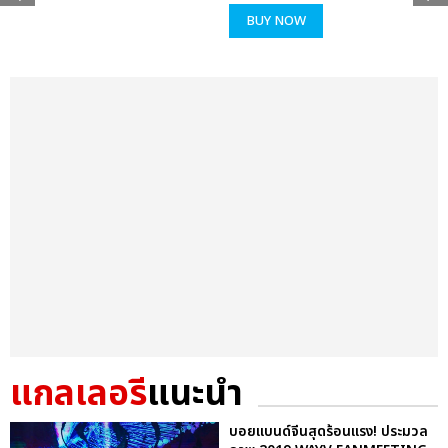
BUY NOW
แกลเลอรี
แนะนำ
บอยแบนด์จีนสุดร้อนแรง! ประมวล