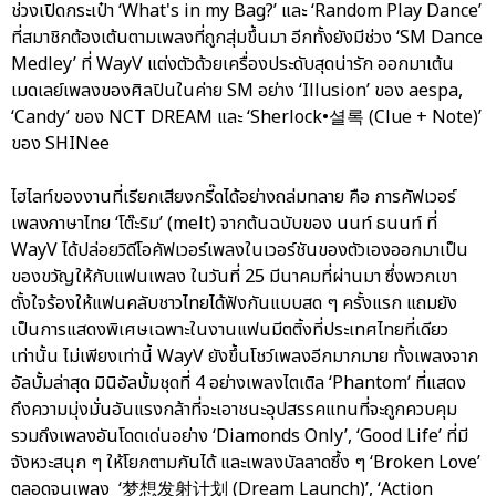
ช่วงเปิดกระเป๋า ‘What's in my Bag?’ และ ‘Random Play Dance’
ที่สมาชิกต้องเต้นตามเพลงที่ถูกสุ่มขึ้นมา อีกทั้งยังมีช่วง ‘SM Dance
Medley’ ที่ WayV แต่งตัวด้วยเครื่องประดับสุดน่ารัก ออกมาเต้น
เมดเลย์เพลงของศิลปินในค่าย SM อย่าง ‘Illusion’ ของ aespa,
‘Candy’ ของ NCT DREAM และ ‘Sherlock•셜록 (Clue + Note)’
ของ SHINee
ไฮไลท์ของงานที่เรียกเสียงกรี๊ดได้อย่างถล่มทลาย คือ การคัฟเวอร์
เพลงภาษาไทย ‘โต๊ะริม’ (melt) จากต้นฉบับของ นนท์ ธนนท์ ที่
WayV ได้ปล่อยวิดีโอคัฟเวอร์เพลงในเวอร์ชันของตัวเองออกมาเป็น
ของขวัญให้กับแฟนเพลง ในวันที่ 25 มีนาคมที่ผ่านมา ซึ่งพวกเขา
ตั้งใจร้องให้แฟนคลับชาวไทยได้ฟังกันแบบสด ๆ ครั้งแรก แถมยัง
เป็นการแสดงพิเศษเฉพาะในงานแฟนมีตติ้งที่ประเทศไทยที่เดียว
เท่านั้น ไม่เพียงเท่านี้ WayV ยังขึ้นโชว์เพลงอีกมากมาย ทั้งเพลงจาก
อัลบั้มล่าสุด มินิอัลบั้มชุดที่ 4 อย่างเพลงไตเติล ‘Phantom’ ที่แสดง
ถึงความมุ่งมั่นอันแรงกล้าที่จะเอาชนะอุปสรรคแทนที่จะถูกควบคุม
รวมถึงเพลงอันโดดเด่นอย่าง ‘Diamonds Only’, ‘Good Life’ ที่มี
จังหวะสนุก ๆ ให้โยกตามกันได้ และเพลงบัลลาดซึ้ง ๆ ‘Broken Love’
ตลอดจนเพลง ‘梦想发射计划 (Dream Launch)’, ‘Action