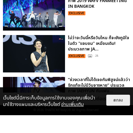
ภาพ 2019 WAYV FANMEETING
IN BANGKOK
EXCLUSIVE
ไม่ว่าจะวันนี้หรือวันไหน ก็จะยังภูมิใจ
ในตัว "แจบอม" เหมือนเดิม!
ประมวลภาพ JA...
EXCLUSIVE
: 28
“ช่วงเวลาที่ไม่ได้เจอกันพิสูจน์แล้วว่า
รักแท้จะไม่มีวันจางหาย” ประมวล
ภาพ JAEHYUN กับแฟน...
เว็บไซต์นี้มีการเก็บข้อมูลการใช้งานของคุณเพื่อนำ
เกี่ยวกับเรา
ติดต่อลงโฆษณา
ติดต่อเรา
EXCLUSIVE
: 10
ตกลง
มาใช้วางแผนและบริหารเว็บไซต์
อ่านเพิ่มเติม
© 2026
THAITICKETMAJOR
All Rights Reserved.
ประมวลภาพงาน “มีสติแล้วลูกพีช
PEACH AND ME PREMIERE
NIGHT” ปอนด์-ภูวินทร์ คลั่งรัก