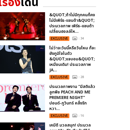
เรื่อง
เด่น
&QUOT;ถ้าไม่มีทุกคนก็คง
ไม่มีเพิร์ธ-แซนต้า&QUOT;
ประมวลภาพ เพิร์ธ-แซนต้า
เปลี่ยนฮอลล์ให...
EXCLUSIVE
: 34
ไม่ว่าจะวันนี้หรือวันไหน ก็จะ
ยังภูมิใจในตัว
&QUOT;แจบอม&QUOT;
เหมือนเดิม! ประมวลภาพ
JA...
EXCLUSIVE
: 28
ประมวลภาพงาน “มีสติแล้ว
ลูกพีช PEACH AND ME
PREMIERE NIGHT”
ปอนด์-ภูวินทร์ คลั่งรัก
หวา...
EXCLUSIVE
: 16
เคมีดี มวลสนุก! ประมวล