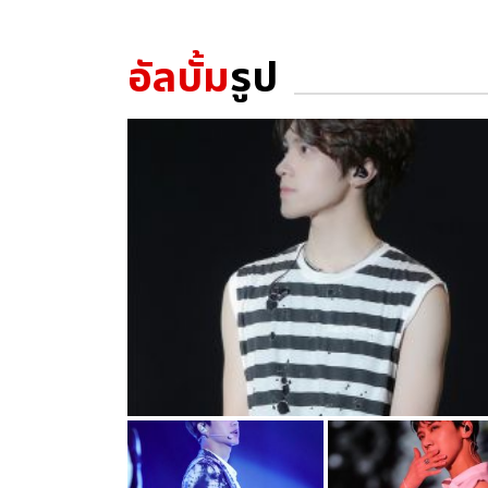
อัลบั้ม
รูป