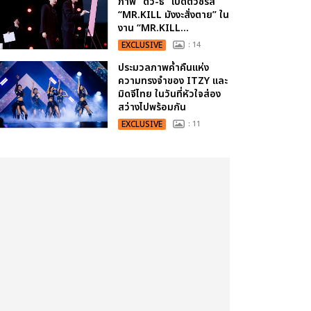
ภาพ “ดิว-ธี” เปิดตัวซีรีส์
“MR.KILL มังงะสั่งตาย” ใน
งาน “MR.KILL...
EXCLUSIVE
: 14
ประมวลภาพค่ำคืนแห่ง
ความทรงจำของ ITZY และ
มิดจีไทย ในวันที่หัวใจส่อง
สว่างไปพร้อมกัน
EXCLUSIVE
: 11