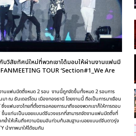
บวิสัยทัศน์ใหม่ที่พวกเขาได้มอบให้ผ่านงานแฟนมี
ayV FANMEETING TOUR ‘Section#1_We Are
งานแฟนมีตติ้งหมด 2 รอบ งานนี้ถูกจัดขึ้นทั้งหมด 2 รอบการ
่ผ่านมา ณ ธันเดอร์โดม เมืองทองธานี โดยงานนี้ ถือเป็นการมาเยือน
ต์ ซึ่งแฟนชาวไทยที่ตั้งตารอคอยการมาถึงของพวกเขาก็ให้การตอบ
’ ขึ้นแท่นเป็นบอยแบนด์จีนวงแรกที่สามารถจัดงานแฟนมีตติ้งที่
ตอกย้ำให้เห็นถึงความนิยมอันท่วมท้นสมฐานะบอยแบนด์จีนดาวรุ่ง
TY นำภาพมาให้ได้ชมกัน