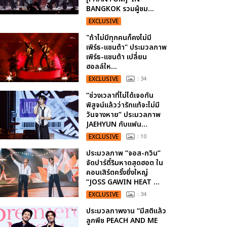
BANGKOK รวมผู้ชม...
EXCLUSIVE
"ถ้าไม่มีทุกคนก็คงไม่มี
เพิร์ธ-แซนต้า" ประมวลภาพ
เพิร์ธ-แซนต้า เปลี่ยน
ฮอลล์ให...
EXCLUSIVE
: 34
“ช่วงเวลาที่ไม่ได้เจอกัน
พิสูจน์แล้วว่ารักแท้จะไม่มี
วันจางหาย” ประมวลภาพ
JAEHYUN กับแฟน...
EXCLUSIVE
: 10
ประมวลภาพ “จอส-กวิน”
จัดปาร์ตี้ริมหาดสุดฮอต ใน
คอนเสิร์ตครั้งยิ่งใหญ่
“JOSS GAWIN HEAT ...
EXCLUSIVE
: 34
ประมวลภาพงาน “มีสติแล้ว
ลูกพีช PEACH AND ME