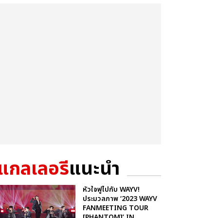
แกลเลอรี
แนะนำ
หัวใจฟูไปกับ WAYV!
ประมวลภาพ ‘2023 WAYV
FANMEETING TOUR
[PHANTOM]’ IN