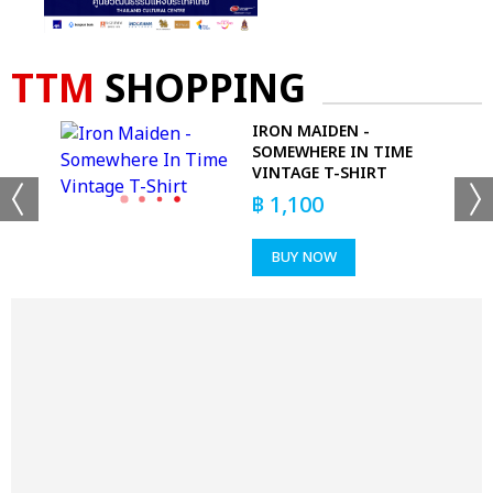
TTM
SHOPPING
CAN
IRON MAIDEN -
SOMEWHERE IN TIME
VINTAGE T-SHIRT
฿
1,100
BUY NOW