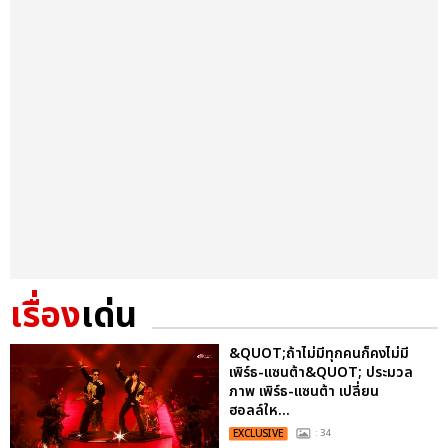
เรื่อง
เด่น
&QUOT;ถ้าไม่มีทุกคนก็คงไม่มี
เพิร์ธ-แซนต้า&QUOT; ประมวล
ภาพ เพิร์ธ-แซนต้า เปลี่ยน
ฮอลล์ให...
EXCLUSIVE
: 34