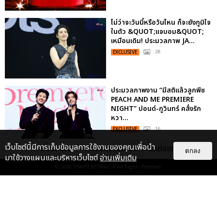
ไม่ว่าจะวันนี้หรือวันไหน ก็จะยังภูมิใจ
ในตัว &QUOT;แจบอม&QUOT;
เหมือนเดิม! ประมวลภาพ JA...
EXCLUSIVE
: 28
ประมวลภาพงาน “มีสติแล้วลูกพีช
PEACH AND ME PREMIERE
NIGHT” ปอนด์-ภูวินทร์ คลั่งรัก
หวา...
EXCLUSIVE
: 16
เว็บไซต์นี้มีการเก็บข้อมูลการใช้งานของคุณเพื่อนำ
เกี่ยวกับเรา
ติดต่อลงโฆษณา
ติดต่อเรา
ตกลง
มาใช้วางแผนและบริหารเว็บไซต์
อ่านเพิ่มเติม
ประมวลภาพ “จอส-กวิน” จัดปาร์ตี้
ริมหาดสุดฮอต ในคอนเสิร์ตครั้งยิ่ง
© 2026
THAITICKETMAJOR
All Rights Reserved.
ใหญ่ “JOSS GAWIN HEAT ...
EXCLUSIVE
: 34