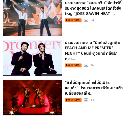
ประมวลภาพ “จอส-กวิน” จัดปาร์ตี้
ริมหาดสุดฮอต ในคอนเสิร์ตครั้งยิ่ง
ใหญ่ “JOSS GAWIN HEAT ...
EXCLUSIVE
: 34
ประมวลภาพงาน “มีสติแล้วลูกพีช
PEACH AND ME PREMIERE
NIGHT” ปอนด์-ภูวินทร์ คลั่งรัก
หวา...
EXCLUSIVE
: 16
"ถ้าไม่มีทุกคนก็คงไม่มีเพิร์ธ-
แซนต้า" ประมวลภาพ เพิร์ธ-แซนต้า
เปลี่ยนฮอลล์ให...
EXCLUSIVE
: 34