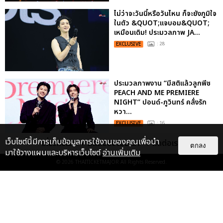
ไม่ว่าจะวันนี้หรือวันไหน ก็จะยังภูมิใจ
ในตัว &QUOT;แจบอม&QUOT;
เหมือนเดิม! ประมวลภาพ JA...
EXCLUSIVE
: 28
ประมวลภาพงาน “มีสติแล้วลูกพีช
PEACH AND ME PREMIERE
NIGHT” ปอนด์-ภูวินทร์ คลั่งรัก
หวา...
EXCLUSIVE
: 16
เว็บไซต์นี้มีการเก็บข้อมูลการใช้งานของคุณเพื่อนำ
เกี่ยวกับเรา
ติดต่อลงโฆษณา
ติดต่อเรา
ตกลง
มาใช้วางแผนและบริหารเว็บไซต์
อ่านเพิ่มเติม
เคมีดี มวลสนุก! ประมวลภาพ “ดิว-
ธี” เปิดตัวซีรีส์ “MR.KILL มังงะสั่ง
© 2026
THAITICKETMAJOR
All Rights Reserved.
ตาย” ในงาน “MR.KILL...
EXCLUSIVE
: 14