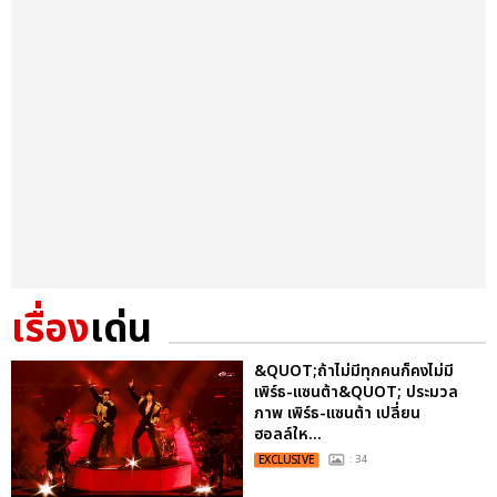
เรื่อง
เด่น
&QUOT;ถ้าไม่มีทุกคนก็คงไม่มี
เพิร์ธ-แซนต้า&QUOT; ประมวล
ภาพ เพิร์ธ-แซนต้า เปลี่ยน
ฮอลล์ให...
EXCLUSIVE
: 34