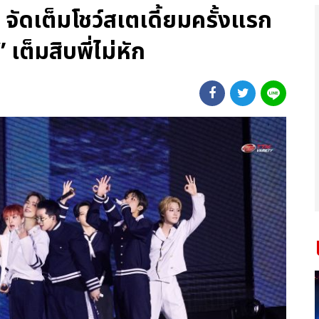
ดเต็มโชว์สเตเดี้ยมครั้งแรก
 เต็มสิบพี่ไม่หัก