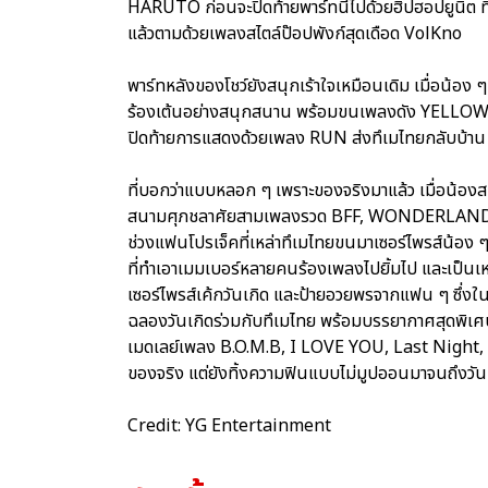
HARUTO ก่อนจะปิดท้ายพาร์ทนี้ไปด้วยฮิปฮอปยูนิ
แล้วตามด้วยเพลงสไตล์ป๊อปพังก์สุดเดือด VolKno
พาร์ทหลังของโชว์ยังสนุกเร้าใจเหมือนเดิม เมื่อน
ร้องเต้นอย่างสนุกสนาน พร้อมขนเพลงดัง YELLO
ปิดท้ายการแสดงด้วยเพลง RUN ส่งทึเมไทยกลับบ้า
ที่บอกว่าแบบหลอก ๆ เพราะของจริงมาแล้ว เมื่อน้องสม
สนามศุภชลาศัยสามเพลงรวด BFF, WONDERLAND และ CL
ช่วงแฟนโปรเจ็คที่เหล่าทึเมไทยขนมาเซอร์ไพรส์น้อง 
ที่ทำเอาเมมเบอร์หลายคนร้องเพลงไปยิ้มไป และเป็นเห
เซอร์ไพรส์เค้กวันเกิด และป้ายอวยพรจากแฟน ๆ ซึ่งใน P
ฉลองวันเกิดร่วมกับทึเมไทย พร้อมบรรยากาศสุดพิเศ
เมดเลย์เพลง B.O.M.B, I LOVE YOU, Last Night,
ของจริง แต่ยังทิ้งความฟินแบบไม่มูปออนมาจนถึงวันน
Credit: YG Entertainment