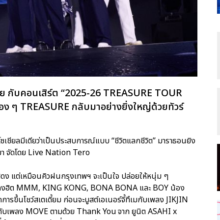
รอคอย กับคอนเสิร์ต “2025-26 TREASURE TOUR
ง ๆ TREASURE กลับมาอย่างยิ่งใหญ่ด้วยทัวร์
ชียลมีเดียว่าเป็นประสบการณ์แบบ “ชีวิตแลกชีวิต” มาราธอนยิง
านมา จัดโดย Live Nation Tero
ดง แต่เหมือนคิวฝนกรุงเทพฯ จะเป็นใจ ปล่อยให้หนุ่ม ๆ
้วยเพลงฮิต MMM, KING KONG, BONA BONA และ BOY น้อง
ารขึ้นโชว์สเตเดี้ยม ก่อนจะบูสต์เอเนอร์จี้ทึเมกับเพลง JIKJIN
กับเพลง MOVE ตามด้วย Thank You จาก ยูนิต ASAHI x