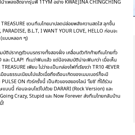
ต ที่นำเพลงฮิตจากรุ่นพี่ 1TYM อย่าง KWAEJINA CHINGCHING
้อง ๆ TREASURE ชวนทึเมไทยมาปลดปล่อยพลังความสดใส ลุกขึ้น
W, PARADISE, B.L.T, I WANT YOUR LOVE, HELLO ก่อนจะ
น (แบบหลอก ๆ)
บัติปรากฏตัวบนรถรางทั้งสองฝั่ง เคลื่อนตัวทักท้ายทึเมไทยทั่ว
AP! ทึเมว่าฟินแล้ว แต่น้องสมบัติน่าจะฟินกว่า เมื่อเห็น
ๆ TREASURE เพียบ ไม่ว่าจะเป็นกล่องไฟที่เรียงว่า TR10 4EVER
มือนธรรมเนียมไปแล้วเมื่อถึงเดือนเกิดของเมมเบอร์ก็จะมี
ULSE ON ทัวร์ครั้งนี้ เป็นคิวของฮยองไลน์ ‘โยชิ’ ที่ได้ร่วม
ษแบบนี้ ก่อนจะจบโชว์ไปด้วย DARARI (Rock Version) และ
 Going Crazy, Stupid และ Now Forever ส่งทึเมไทยกลับบ้าน
ี้!