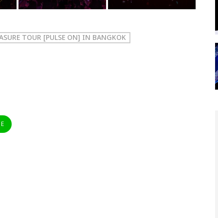
EASURE TOUR [PULSE ON] IN BANGKOK
NE