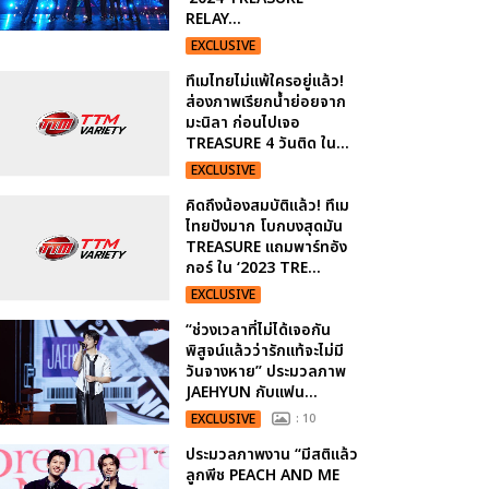
RELAY...
EXCLUSIVE
ทึเมไทยไม่แพ้ใครอยู่แล้ว!
ส่องภาพเรียกน้ำย่อยจาก
มะนิลา ก่อนไปเจอ
TREASURE 4 วันติด ใน...
EXCLUSIVE
คิดถึงน้องสมบัติแล้ว! ทึเม
ไทยปังมาก โบกบงสุดมัน
TREASURE แถมพาร์ทอัง
กอร์ ใน ‘2023 TRE...
EXCLUSIVE
“ช่วงเวลาที่ไม่ได้เจอกัน
พิสูจน์แล้วว่ารักแท้จะไม่มี
วันจางหาย” ประมวลภาพ
JAEHYUN กับแฟน...
EXCLUSIVE
: 10
ประมวลภาพงาน “มีสติแล้ว
ลูกพีช PEACH AND ME