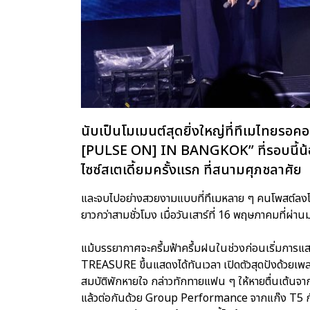
นับเป็นโมเมนต์สุดยิ่งใหญ่ที่ทึเมไทย
[PULSE ON] IN BANGKOK” ที่รอบนี้น้อ
ไซซ์สเตเดี้ยมครั้งแรก ที่สนามศุภชลาศัย
และจบไปอย่างสวยงามแบบที่ทึเมหลาย ๆ คนโพสต์ลงโซเ
ยาวกว่าสามชั่วโมง เมื่อวันเสาร์ที่ 16 พฤษภาคมที่ผ่
แม้บรรยากาศจะครึ้มฟ้าครึ้มฝนในช่วงก่อนเริ่มการแส
TREASURE ขึ้นแสดงได้ทันเวลา เปิดตัวสุดปังด
สมบัติพักหายใจ กล่าวทักทายแฟน ๆ ให้หายตื่นเต้นจากก
แล้วต่อกันด้วย Group Performance จากแก๊ง T5 