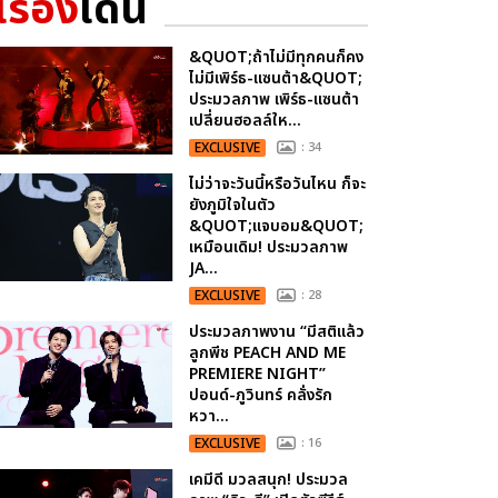
เรื่อง
เด่น
&QUOT;ถ้าไม่มีทุกคนก็คง
ไม่มีเพิร์ธ-แซนต้า&QUOT;
ประมวลภาพ เพิร์ธ-แซนต้า
เปลี่ยนฮอลล์ให...
EXCLUSIVE
: 34
ไม่ว่าจะวันนี้หรือวันไหน ก็จะ
ยังภูมิใจในตัว
&QUOT;แจบอม&QUOT;
เหมือนเดิม! ประมวลภาพ
JA...
EXCLUSIVE
: 28
ประมวลภาพงาน “มีสติแล้ว
ลูกพีช PEACH AND ME
PREMIERE NIGHT”
ปอนด์-ภูวินทร์ คลั่งรัก
หวา...
EXCLUSIVE
: 16
เคมีดี มวลสนุก! ประมวล