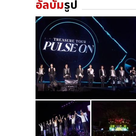
อัลบั้ม
รูป