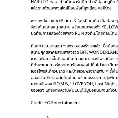
HARUTO ก่อนจะปิดท้ายพาร์ทนี้ไปด้วยฮิปฮอปยูนิ
แล้วตามด้วยเพลงสไตล์ป๊อปพังก์สุดเดือด VolKno
พาร์ทหลังของโชว์ยังสนุกเร้าใจเหมือนเดิม เมื่อน
ร้องเต้นอย่างสนุกสนาน พร้อมขนเพลงดัง YELLO
ปิดท้ายการแสดงด้วยเพลง RUN ส่งทึเมไทยกลับบ้า
ที่บอกว่าแบบหลอก ๆ เพราะของจริงมาแล้ว เมื่อน้องสม
สนามศุภชลาศัยสามเพลงรวด BFF, WONDERLAND และ CL
ช่วงแฟนโปรเจ็คที่เหล่าทึเมไทยขนมาเซอร์ไพรส์น้อง 
ที่ทำเอาเมมเบอร์หลายคนร้องเพลงไปยิ้มไป และเป็นเห
เซอร์ไพรส์เค้กวันเกิด และป้ายอวยพรจากแฟน ๆ ซึ่งใน P
ฉลองวันเกิดร่วมกับทึเมไทย พร้อมบรรยากาศสุดพิเศ
เมดเลย์เพลง B.O.M.B, I LOVE YOU, Last Night,
ของจริง แต่ยังทิ้งความฟินแบบไม่มูปออนมาจนถึงวันน
Credit: YG Entertainment