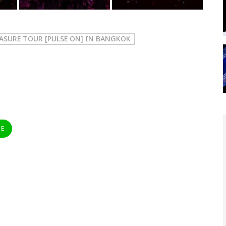
EASURE TOUR [PULSE ON] IN BANGKOK
NE