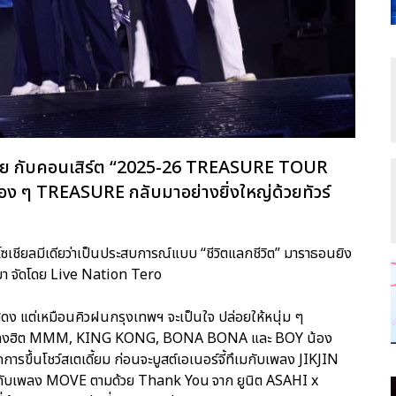
รอคอย กับคอนเสิร์ต “2025-26 TREASURE TOUR
ง ๆ TREASURE กลับมาอย่างยิ่งใหญ่ด้วยทัวร์
ชียลมีเดียว่าเป็นประสบการณ์แบบ “ชีวิตแลกชีวิต” มาราธอนยิง
านมา จัดโดย Live Nation Tero
ดง แต่เหมือนคิวฝนกรุงเทพฯ จะเป็นใจ ปล่อยให้หนุ่ม ๆ
้วยเพลงฮิต MMM, KING KONG, BONA BONA และ BOY น้อง
ารขึ้นโชว์สเตเดี้ยม ก่อนจะบูสต์เอเนอร์จี้ทึเมกับเพลง JIKJIN
กับเพลง MOVE ตามด้วย Thank You จาก ยูนิต ASAHI x