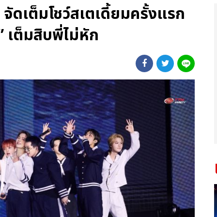
ดเต็มโชว์สเตเดี้ยมครั้งแรก
 เต็มสิบพี่ไม่หัก