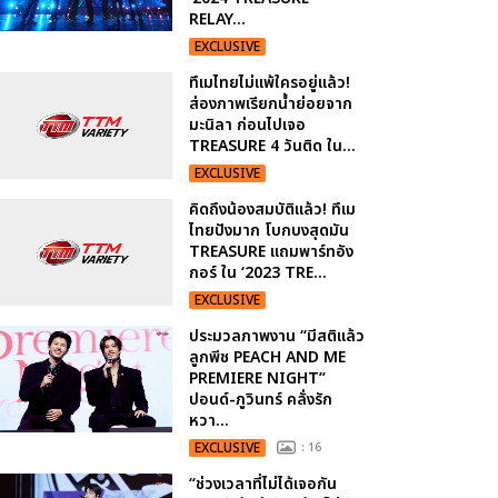
RELAY...
EXCLUSIVE
ทึเมไทยไม่แพ้ใครอยู่แล้ว!
ส่องภาพเรียกน้ำย่อยจาก
มะนิลา ก่อนไปเจอ
TREASURE 4 วันติด ใน...
EXCLUSIVE
คิดถึงน้องสมบัติแล้ว! ทึเม
ไทยปังมาก โบกบงสุดมัน
TREASURE แถมพาร์ทอัง
กอร์ ใน ‘2023 TRE...
EXCLUSIVE
ประมวลภาพงาน “มีสติแล้ว
ลูกพีช PEACH AND ME
PREMIERE NIGHT”
ปอนด์-ภูวินทร์ คลั่งรัก
หวา...
EXCLUSIVE
: 16
“ช่วงเวลาที่ไม่ได้เจอกัน