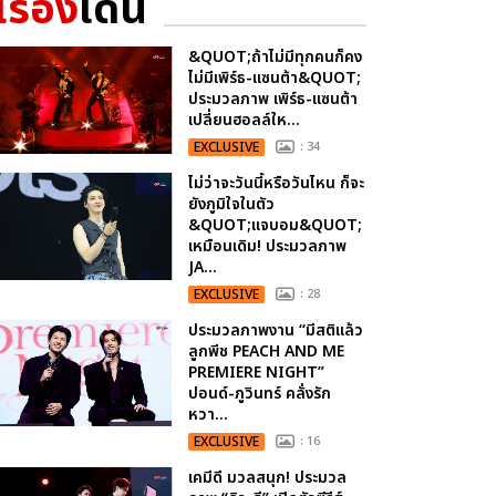
เรื่อง
เด่น
&QUOT;ถ้าไม่มีทุกคนก็คง
ไม่มีเพิร์ธ-แซนต้า&QUOT;
ประมวลภาพ เพิร์ธ-แซนต้า
เปลี่ยนฮอลล์ให...
EXCLUSIVE
: 34
ไม่ว่าจะวันนี้หรือวันไหน ก็จะ
ยังภูมิใจในตัว
&QUOT;แจบอม&QUOT;
เหมือนเดิม! ประมวลภาพ
JA...
EXCLUSIVE
: 28
ประมวลภาพงาน “มีสติแล้ว
ลูกพีช PEACH AND ME
PREMIERE NIGHT”
ปอนด์-ภูวินทร์ คลั่งรัก
หวา...
EXCLUSIVE
: 16
เคมีดี มวลสนุก! ประมวล