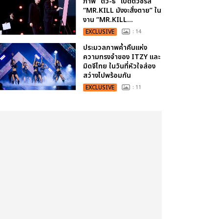
ภาพ “ดิว-ธี” เปิดตัวซีรีส์
“MR.KILL มังงะสั่งตาย” ใน
งาน “MR.KILL...
EXCLUSIVE
: 14
ประมวลภาพค่ำคืนแห่ง
ความทรงจำของ ITZY และ
มิดจีไทย ในวันที่หัวใจส่อง
สว่างไปพร้อมกัน
EXCLUSIVE
: 11