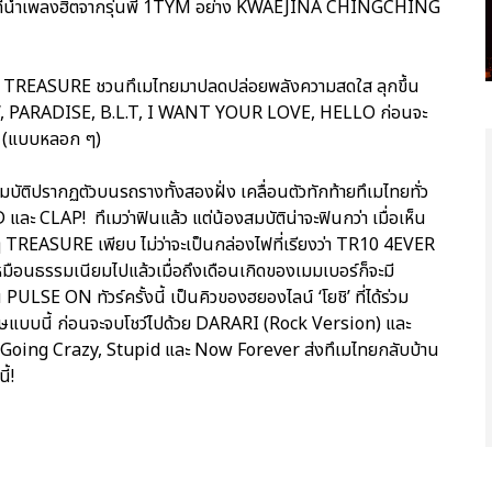
ต ที่นำเพลงฮิตจากรุ่นพี่ 1TYM อย่าง KWAEJINA CHINGCHING
้อง ๆ TREASURE ชวนทึเมไทยมาปลดปล่อยพลังความสดใส ลุกขึ้น
W, PARADISE, B.L.T, I WANT YOUR LOVE, HELLO ก่อนจะ
น (แบบหลอก ๆ)
บัติปรากฏตัวบนรถรางทั้งสองฝั่ง เคลื่อนตัวทักท้ายทึเมไทยทั่ว
AP! ทึเมว่าฟินแล้ว แต่น้องสมบัติน่าจะฟินกว่า เมื่อเห็น
ๆ TREASURE เพียบ ไม่ว่าจะเป็นกล่องไฟที่เรียงว่า TR10 4EVER
มือนธรรมเนียมไปแล้วเมื่อถึงเดือนเกิดของเมมเบอร์ก็จะมี
ULSE ON ทัวร์ครั้งนี้ เป็นคิวของฮยองไลน์ ‘โยชิ’ ที่ได้ร่วม
ษแบบนี้ ก่อนจะจบโชว์ไปด้วย DARARI (Rock Version) และ
 Going Crazy, Stupid และ Now Forever ส่งทึเมไทยกลับบ้าน
ี้!