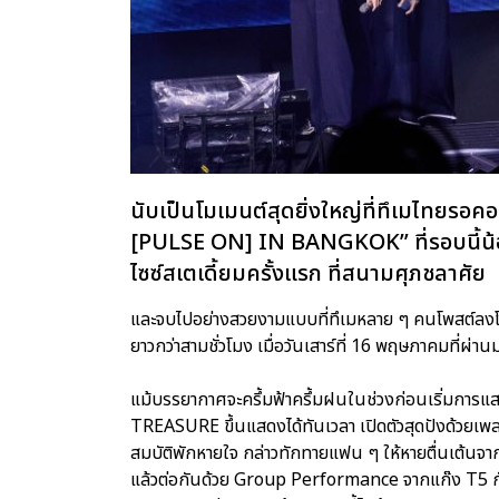
นับเป็นโมเมนต์สุดยิ่งใหญ่ที่ทึเมไทย
[PULSE ON] IN BANGKOK” ที่รอบนี้น้อ
ไซซ์สเตเดี้ยมครั้งแรก ที่สนามศุภชลาศัย
และจบไปอย่างสวยงามแบบที่ทึเมหลาย ๆ คนโพสต์ลงโซเ
ยาวกว่าสามชั่วโมง เมื่อวันเสาร์ที่ 16 พฤษภาคมที่ผ่
แม้บรรยากาศจะครึ้มฟ้าครึ้มฝนในช่วงก่อนเริ่มการแส
TREASURE ขึ้นแสดงได้ทันเวลา เปิดตัวสุดปังด
สมบัติพักหายใจ กล่าวทักทายแฟน ๆ ให้หายตื่นเต้นจากก
แล้วต่อกันด้วย Group Performance จากแก๊ง T5 