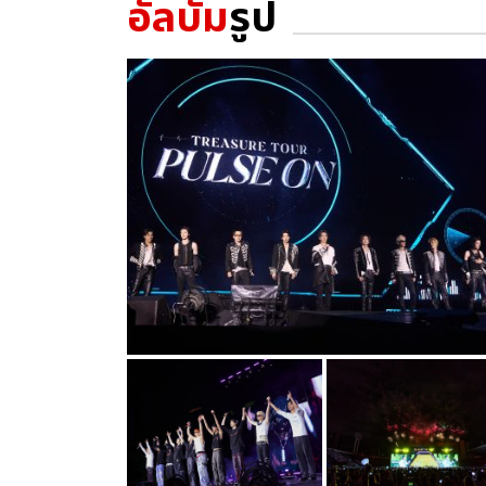
อัลบั้ม
รูป