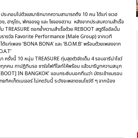
กอบไปด้วยสมาชิกมากความสามารถถึง 10 คน ได้แก่ ชเวฮ
ดยอง, ฮารุโตะ, พัคจองอู และ โซจองฮวาน หลังจากประสบความสำเร็จ
ัลบั้ม TREASURE ตอกย้ำความสำเร็จด้วย REBOOT สตูดิโออัลบั้ม
ได้รับรางวัล Favorite Performance (Male Group) จากเวที
ได้แก่เพลง ‘BONA BONA’ และ ‘B.O.M.B’ พร้อมด้วยเพลงจาก
O.A.T’
รั้งนี้ 10 หนุ่ม TREASURE ทุ่มสุดตัวจัดเต็ม 4 รอบอารีน่าโชว์
ทยทุกคน กาปฏิทินรอ ชาร์จไฟทึไลท์ให้พร้อม แล้วมารีบูทความสนุก
BOOT] IN BANGKOK’ แอบกระซิบบอกทึเมว่า บัตรเข้าชมรอบ
ยทิคเก็ตเมเจอร์ ไม่กดวันนี้ ระวังจะพลาดชมโชว์ดี ๆ จากน้อง