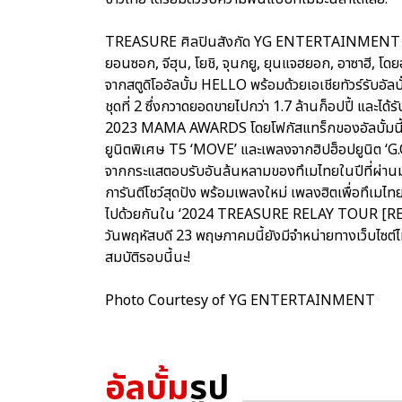
TREASURE ศิลปินสังกัด YG ENTERTAINMENT ประ
ยอนซอก, จีฮุน, โยชิ, จุนกยู, ยุนแจฮยอก, อาซาฮี, โ
จากสตูดิโออัลบั้ม HELLO พร้อมด้วยเอเชียทัวร์รับอ
ชุดที่ 2 ซึ่งกวาดยอดขายไปกว่า 1.7 ล้านก็อปปี้ และ
2023 MAMA AWARDS โดยโฟกัสแทร็กของอัลบั้มนี้
ยูนิตพิเศษ T5 ‘MOVE’ และเพลงจากฮิปฮ็อปยูนิต ‘G.
จากกระแสตอบรับอันล้นหลามของทึเมไทยในปีที่ผ่านมา ค
การันตีโชว์สุดปัง พร้อมเพลงใหม่ เพลงฮิตเพื่อทึเมไ
ไปด้วยกันใน ‘2024 TREASURE RELAY TOUR [RE
วันพฤหัสบดี 23 พฤษภาคมนี้ยังมีจำหน่ายทางเว็บไซต์ไท
สมบัติรอบนี้นะ!
Photo Courtesy of YG ENTERTAINMENT
อัลบั้ม
รูป