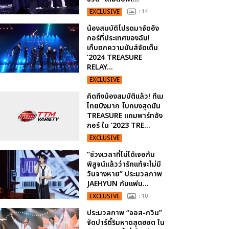
EXCLUSIVE
: 14
น้องสมบัติโปรดมาจัดอัง
กอร์ที่ประเทศของฉัน!
เก็บตกความมันส์จัดเต็ม
‘2024 TREASURE
RELAY...
EXCLUSIVE
คิดถึงน้องสมบัติแล้ว! ทึเม
ไทยปังมาก โบกบงสุดมัน
TREASURE แถมพาร์ทอัง
กอร์ ใน ‘2023 TRE...
EXCLUSIVE
“ช่วงเวลาที่ไม่ได้เจอกัน
พิสูจน์แล้วว่ารักแท้จะไม่มี
วันจางหาย” ประมวลภาพ
JAEHYUN กับแฟน...
EXCLUSIVE
: 10
ประมวลภาพ “จอส-กวิน”
จัดปาร์ตี้ริมหาดสุดฮอต ใน