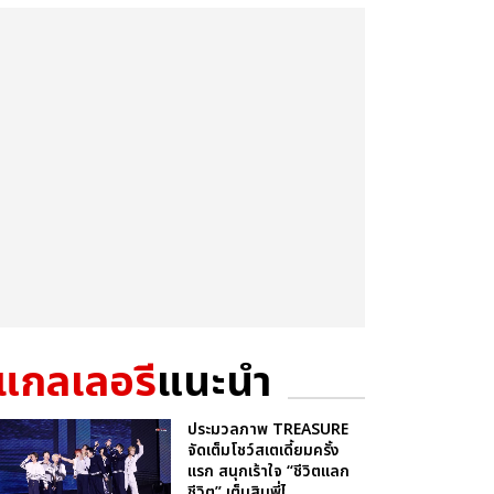
แกลเลอรี
แนะนำ
ประมวลภาพ TREASURE
จัดเต็มโชว์สเตเดี้ยมครั้ง
แรก สนุกเร้าใจ “ชีวิตแลก
ชีวิต” เต็มสิบพี่ไ...