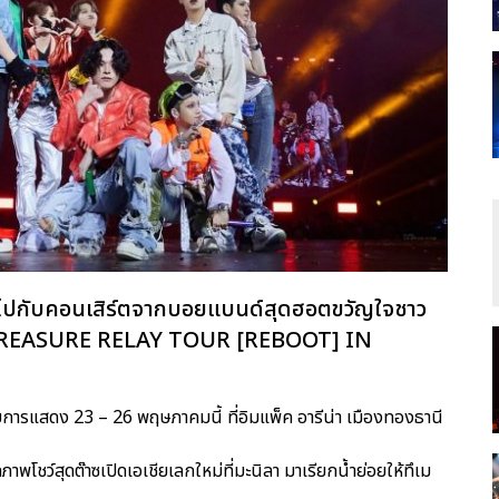
้มาฟินไปกับคอนเสิร์ตจากบอยแบนด์สุดฮอตขวัญใจชาว
24 TREASURE RELAY TOUR [REBOOT] IN
อบการแสดง 23 – 26 พฤษภาคมนี้ ที่อิมแพ็ค อารีน่า เมืองทองธานี
ชว์สุดต๊าซเปิดเอเชียเลกใหม่ที่มะนิลา มาเรียกน้ำย่อยให้ทึเม