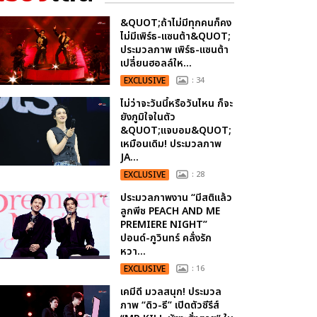
&QUOT;ถ้าไม่มีทุกคนก็คง
ไม่มีเพิร์ธ-แซนต้า&QUOT;
ประมวลภาพ เพิร์ธ-แซนต้า
เปลี่ยนฮอลล์ให...
EXCLUSIVE
: 34
ไม่ว่าจะวันนี้หรือวันไหน ก็จะ
ยังภูมิใจในตัว
&QUOT;แจบอม&QUOT;
เหมือนเดิม! ประมวลภาพ
JA...
EXCLUSIVE
: 28
ประมวลภาพงาน “มีสติแล้ว
ลูกพีช PEACH AND ME
PREMIERE NIGHT”
ปอนด์-ภูวินทร์ คลั่งรัก
หวา...
EXCLUSIVE
: 16
เคมีดี มวลสนุก! ประมวล
ภาพ “ดิว-ธี” เปิดตัวซีรีส์