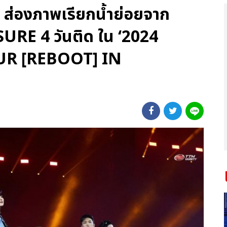
ว! ส่องภาพเรียกน้ำย่อยจาก
URE 4 วันติด ใน ‘2024
UR [REBOOT] IN