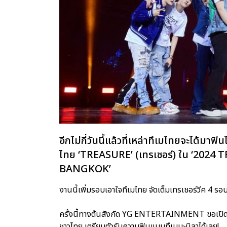
อีกไม่กี่วันนี้แล้วที่เหล่าทึเมไทยจะได
ไทย ‘TREASURE’ (เทรเชอร์) ใน ‘20
BANGKOK’
งานนี้เพิ่มรอบเอาใจทึเมไทย จัดเต็มเทรเชอร์วีค 4 ร
ครั้งนี้ทางต้นสังกัด YG ENTERTAINMENT ขอเปิดภาพโ
ชาวไทย เตรียมตัวรับความฟินแบบทึเมมะนิลาได้เลย!