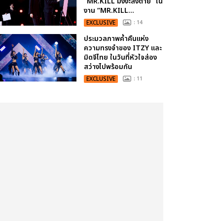
“MR.KILL มังงะสั่งตาย” ใน
งาน “MR.KILL...
EXCLUSIVE
: 14
ประมวลภาพค่ำคืนแห่ง
ความทรงจำของ ITZY และ
มิดจีไทย ในวันที่หัวใจส่อง
สว่างไปพร้อมกัน
EXCLUSIVE
: 11