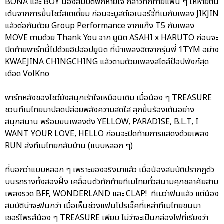
BONA และ BOY น้องสมบัติพักหายใจ กล่าวทักทายแฟน ๆ ให้หายตื่น
เต้นจากการขึ้นโชว์สเตเดี้ยม ก่อนจะบูสต์เอเนอร์จี้ทึเมกับเพลง JIKJIN
แล้วต่อกันด้วย Group Performance จากแก๊ง T5 กับเพลง
MOVE ตามด้วย Thank You จาก ยูนิต ASAHI x HARUTO ก่อนจะ
ปิดท้ายพาร์ทนี้ไปด้วยฮิปฮอปยูนิต ที่นำเพลงฮิตจากรุ่นพี่ 1TYM อย่าง
KWAEJINA CHINGCHING แล้วตามด้วยเพลงสไตล์ป๊อปพังก์สุด
เดือด VolKno
พาร์ทหลังของโชว์ยังสนุกเร้าใจเหมือนเดิม เมื่อน้อง ๆ TREASURE
ชวนทึเมไทยมาปลดปล่อยพลังความสดใส ลุกขึ้นร้องเต้นอย่าง
สนุกสนาน พร้อมขนเพลงดัง YELLOW, PARADISE, B.L.T, I
WANT YOUR LOVE, HELLO ก่อนจะปิดท้ายการแสดงด้วยเพลง
RUN ส่งทึเมไทยกลับบ้าน (แบบหลอก ๆ)
ที่บอกว่าแบบหลอก ๆ เพราะของจริงมาแล้ว เมื่อน้องสมบัติปรากฏตัว
บนรถรางทั้งสองฝั่ง เคลื่อนตัวทักท้ายทึเมไทยทั่วสนามศุภชลาศัยสาม
เพลงรวด BFF, WONDERLAND และ CLAP! ทึเมว่าฟินแล้ว แต่น้อง
สมบัติน่าจะฟินกว่า เมื่อเห็นช่วงแฟนโปรเจ็คที่เหล่าทึเมไทยขนมา
เซอร์ไพรส์น้อง ๆ TREASURE เพียบ ไม่ว่าจะเป็นกล่องไฟที่เรียงว่า