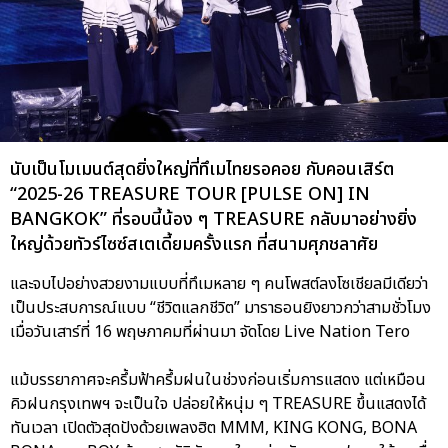
นับเป็นโมเมนต์สุดยิ่งใหญ่ที่ทึเมไทยรอคอย กับคอนเสิร์ต
“2025-26 TREASURE TOUR [PULSE ON] IN
BANGKOK” ที่รอบนี้น้อง ๆ TREASURE กลับมาอย่างยิ่ง
ใหญ่ด้วยทัวร์ไซซ์สเตเดี้ยมครั้งแรก ที่สนามศุภชลาศัย
และจบไปอย่างสวยงามแบบที่ทึเมหลาย ๆ คนโพสต์ลงโซเชียลมีเดียว่า
เป็นประสบการณ์แบบ “ชีวิตแลกชีวิต” มาราธอนยิงยาวกว่าสามชั่วโมง
เมื่อวันเสาร์ที่ 16 พฤษภาคมที่ผ่านมา จัดโดย Live Nation Tero
แม้บรรยากาศจะครึ้มฟ้าครึ้มฝนในช่วงก่อนเริ่มการแสดง แต่เหมือน
คิวฝนกรุงเทพฯ จะเป็นใจ ปล่อยให้หนุ่ม ๆ TREASURE ขึ้นแสดงได้
ทันเวลา เปิดตัวสุดปังด้วยเพลงฮิต MMM, KING KONG, BONA