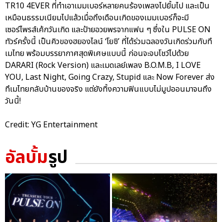
TR10 4EVER ที่ทำเอาเมมเบอร์หลายคนร้องเพลงไปยิ้มไป และเป็น
เหมือนธรรมเนียมไปแล้วเมื่อถึงเดือนเกิดของเมมเบอร์ก็จะมี
เซอร์ไพรส์เค้กวันเกิด และป้ายอวยพรจากแฟน ๆ ซึ่งใน PULSE ON
ทัวร์ครั้งนี้ เป็นคิวของฮยองไลน์ ‘โยชิ’ ที่ได้ร่วมฉลองวันเกิดร่วมกับทึ
เมไทย พร้อมบรรยากาศสุดพิเศษแบบนี้ ก่อนจะจบโชว์ไปด้วย
DARARI (Rock Version) และเมดเลย์เพลง B.O.M.B, I LOVE
YOU, Last Night, Going Crazy, Stupid และ Now Forever ส่ง
ทึเมไทยกลับบ้านของจริง แต่ยังทิ้งความฟินแบบไม่มูปออนมาจนถึง
วันนี้!
Credit: YG Entertainment
อัลบั้ม
รูป