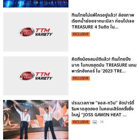
ทึเมไทยไม่แพ้ใครอยู่แล้ว! ส่องภาพ
เรียกน้ำย่อยจากมะนิลา ก่อนไปเจอ
TREASURE 4 วันติด ใน...
EXCLUSIVE
คิดถึงน้องสมบัติแล้ว! ทึเมไทยปัง
มาก โบกบงสุดมัน TREASURE แถม
พาร์ทอังกอร์ ใน ‘2023 TRE...
EXCLUSIVE
ประมวลภาพ “จอส-กวิน” จัดปาร์ตี้
ริมหาดสุดฮอต ในคอนเสิร์ตครั้งยิ่ง
ใหญ่ “JOSS GAWIN HEAT ...
EXCLUSIVE
: 34