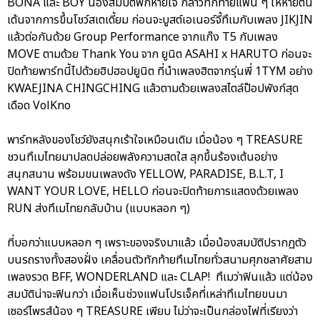
BONA และ BOY น้องสมบัติพักหายใจ กล่าวทักทายแฟน ๆ ให้หายตื่น
เต้นจากการขึ้นโชว์สเตเดี้ยม ก่อนจะบูสต์เอเนอร์จี้ทึเมกับเพลง JIKJIN
แล้วต่อกันด้วย Group Performance จากแก๊ง T5 กับเพลง
MOVE ตามด้วย Thank You จาก ยูนิต ASAHI x HARUTO ก่อนจะ
ปิดท้ายพาร์ทนี้ไปด้วยฮิปฮอปยูนิต ที่นำเพลงฮิตจากรุ่นพี่ 1TYM อย่าง
KWAEJINA CHINGCHING แล้วตามด้วยเพลงสไตล์ป๊อปพังก์สุด
เดือด VolKno
พาร์ทหลังของโชว์ยังสนุกเร้าใจเหมือนเดิม เมื่อน้อง ๆ TREASURE
ชวนทึเมไทยมาปลดปล่อยพลังความสดใส ลุกขึ้นร้องเต้นอย่าง
สนุกสนาน พร้อมขนเพลงดัง YELLOW, PARADISE, B.L.T, I
WANT YOUR LOVE, HELLO ก่อนจะปิดท้ายการแสดงด้วยเพลง
RUN ส่งทึเมไทยกลับบ้าน (แบบหลอก ๆ)
ที่บอกว่าแบบหลอก ๆ เพราะของจริงมาแล้ว เมื่อน้องสมบัติปรากฏตัว
บนรถรางทั้งสองฝั่ง เคลื่อนตัวทักท้ายทึเมไทยทั่วสนามศุภชลาศัยสาม
เพลงรวด BFF, WONDERLAND และ CLAP! ทึเมว่าฟินแล้ว แต่น้อง
สมบัติน่าจะฟินกว่า เมื่อเห็นช่วงแฟนโปรเจ็คที่เหล่าทึเมไทยขนมา
เซอร์ไพรส์น้อง ๆ TREASURE เพียบ ไม่ว่าจะเป็นกล่องไฟที่เรียงว่า