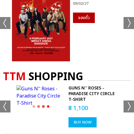
09/02/27
จองตั๋ว
TTM
SHOPPING
GUNS N'' ROSES -
PARADISE CITY CIRCLE
T-SHIRT
฿
1,100
BUY NOW