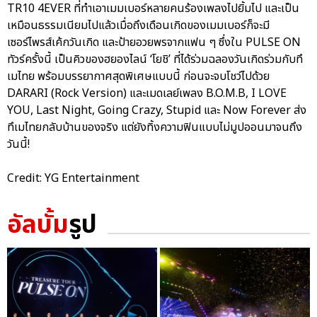
TR10 4EVER ที่ทำเอาเมมเบอร์หลายคนร้องเพลงไปยิ้มไป และเป็น
เหมือนธรรมเนียมไปแล้วเมื่อถึงเดือนเกิดของเมมเบอร์ก็จะมี
เซอร์ไพรส์เค้กวันเกิด และป้ายอวยพรจากแฟน ๆ ซึ่งใน PULSE ON
ทัวร์ครั้งนี้ เป็นคิวของฮยองไลน์ ‘โยชิ’ ที่ได้ร่วมฉลองวันเกิดร่วมกับทึ
เมไทย พร้อมบรรยากาศสุดพิเศษแบบนี้ ก่อนจะจบโชว์ไปด้วย
DARARI (Rock Version) และเมดเลย์เพลง B.O.M.B, I LOVE
YOU, Last Night, Going Crazy, Stupid และ Now Forever ส่ง
ทึเมไทยกลับบ้านของจริง แต่ยังทิ้งความฟินแบบไม่มูปออนมาจนถึง
วันนี้!
Credit: YG Entertainment
อัลบั้ม
รูป