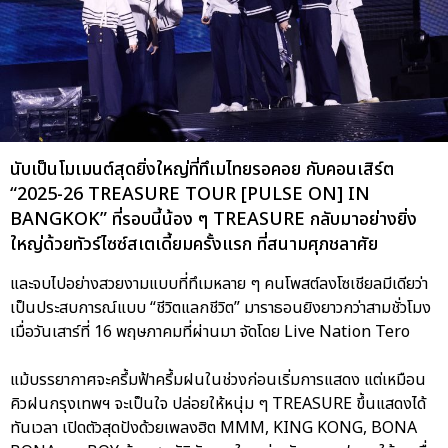
นับเป็นโมเมนต์สุดยิ่งใหญ่ที่ทึเมไทยรอคอย กับคอนเสิร์ต
“2025-26 TREASURE TOUR [PULSE ON] IN
BANGKOK” ที่รอบนี้น้อง ๆ TREASURE กลับมาอย่างยิ่ง
ใหญ่ด้วยทัวร์ไซซ์สเตเดี้ยมครั้งแรก ที่สนามศุภชลาศัย
และจบไปอย่างสวยงามแบบที่ทึเมหลาย ๆ คนโพสต์ลงโซเชียลมีเดียว่า
เป็นประสบการณ์แบบ “ชีวิตแลกชีวิต” มาราธอนยิงยาวกว่าสามชั่วโมง
เมื่อวันเสาร์ที่ 16 พฤษภาคมที่ผ่านมา จัดโดย Live Nation Tero
แม้บรรยากาศจะครึ้มฟ้าครึ้มฝนในช่วงก่อนเริ่มการแสดง แต่เหมือน
คิวฝนกรุงเทพฯ จะเป็นใจ ปล่อยให้หนุ่ม ๆ TREASURE ขึ้นแสดงได้
ทันเวลา เปิดตัวสุดปังด้วยเพลงฮิต MMM, KING KONG, BONA