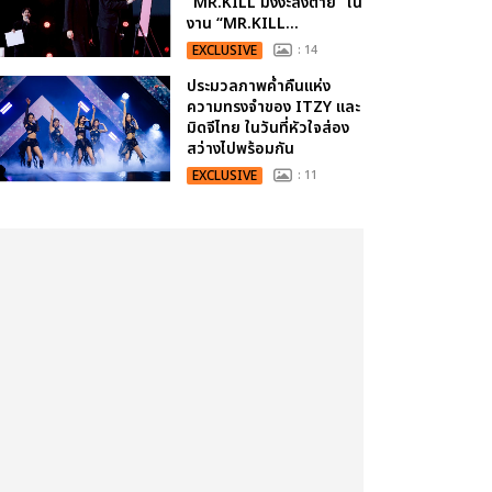
“MR.KILL มังงะสั่งตาย” ใน
งาน “MR.KILL...
EXCLUSIVE
: 14
ประมวลภาพค่ำคืนแห่ง
ความทรงจำของ ITZY และ
มิดจีไทย ในวันที่หัวใจส่อง
สว่างไปพร้อมกัน
EXCLUSIVE
: 11