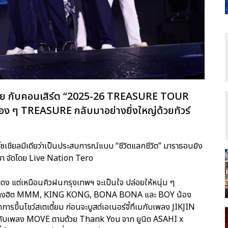
รอคอย กับคอนเสิร์ต “2025-26 TREASURE TOUR
ง ๆ TREASURE กลับมาอย่างยิ่งใหญ่ด้วยทัวร์
ชียลมีเดียว่าเป็นประสบการณ์แบบ “ชีวิตแลกชีวิต” มาราธอนยิง
านมา จัดโดย Live Nation Tero
ดง แต่เหมือนคิวฝนกรุงเทพฯ จะเป็นใจ ปล่อยให้หนุ่ม ๆ
้วยเพลงฮิต MMM, KING KONG, BONA BONA และ BOY น้อง
ารขึ้นโชว์สเตเดี้ยม ก่อนจะบูสต์เอเนอร์จี้ทึเมกับเพลง JIKJIN
กับเพลง MOVE ตามด้วย Thank You จาก ยูนิต ASAHI x