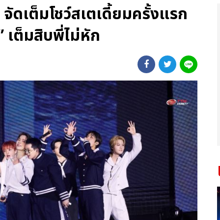
ดเต็มโชว์สเตเดี้ยมครั้งแรก
 เต็มสิบพี่ไม่หัก