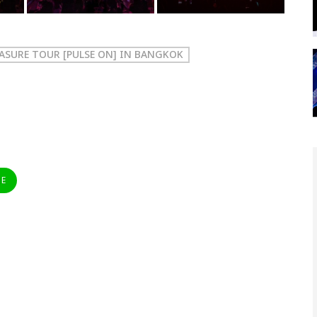
EASURE TOUR [PULSE ON] IN BANGKOK
NE