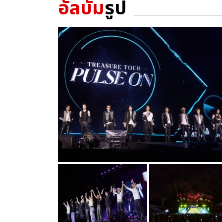
อัลบั้ม
รูป