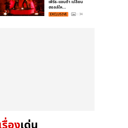
เพิร์ธ-แซนต้า เปลี่ยน
ฮอลล์ให...
EXCLUSIVE
: 34
เรื่อง
เด่น