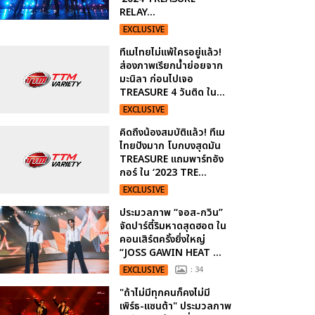
RELAY...
EXCLUSIVE
ทึเมไทยไม่แพ้ใครอยู่แล้ว!
ส่องภาพเรียกน้ำย่อยจาก
มะนิลา ก่อนไปเจอ
TREASURE 4 วันติด ใน...
EXCLUSIVE
คิดถึงน้องสมบัติแล้ว! ทึเม
ไทยปังมาก โบกบงสุดมัน
TREASURE แถมพาร์ทอัง
กอร์ ใน ‘2023 TRE...
EXCLUSIVE
ประมวลภาพ “จอส-กวิน”
จัดปาร์ตี้ริมหาดสุดฮอต ใน
คอนเสิร์ตครั้งยิ่งใหญ่
“JOSS GAWIN HEAT ...
EXCLUSIVE
: 34
"ถ้าไม่มีทุกคนก็คงไม่มี
เพิร์ธ-แซนต้า" ประมวลภาพ