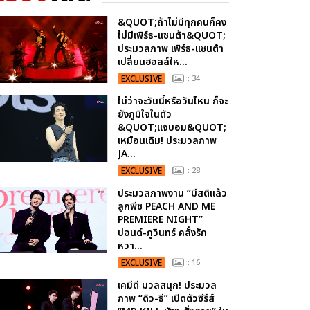
&QUOT;ถ้าไม่มีทุกคนก็คง
ไม่มีเพิร์ธ-แซนต้า&QUOT;
ประมวลภาพ เพิร์ธ-แซนต้า
เปลี่ยนฮอลล์ให...
EXCLUSIVE
: 34
ไม่ว่าจะวันนี้หรือวันไหน ก็จะ
ยังภูมิใจในตัว
&QUOT;แจบอม&QUOT;
เหมือนเดิม! ประมวลภาพ
JA...
EXCLUSIVE
: 28
ประมวลภาพงาน “มีสติแล้ว
ลูกพีช PEACH AND ME
PREMIERE NIGHT”
ปอนด์-ภูวินทร์ คลั่งรัก
หวา...
EXCLUSIVE
: 16
เคมีดี มวลสนุก! ประมวล
ภาพ “ดิว-ธี” เปิดตัวซีรีส์