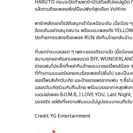
HARUTO ก่อนจะปิดท้ายพาร์ทนี้ไปด้วยฮิปฮอปยูนิ
แล้วตามด้วยเพลงสไตล์ป๊อปพังก์สุดเดือด VolKno
พาร์ทหลังของโชว์ยังสนุกเร้าใจเหมือนเดิม เมื่อน
ร้องเต้นอย่างสนุกสนาน พร้อมขนเพลงดัง YELLO
ปิดท้ายการแสดงด้วยเพลง RUN ส่งทึเมไทยกลับบ้า
ที่บอกว่าแบบหลอก ๆ เพราะของจริงมาแล้ว เมื่อน้องสม
สนามศุภชลาศัยสามเพลงรวด BFF, WONDERLAND และ CL
ช่วงแฟนโปรเจ็คที่เหล่าทึเมไทยขนมาเซอร์ไพรส์น้อง 
ที่ทำเอาเมมเบอร์หลายคนร้องเพลงไปยิ้มไป และเป็นเห
เซอร์ไพรส์เค้กวันเกิด และป้ายอวยพรจากแฟน ๆ ซึ่งใน P
ฉลองวันเกิดร่วมกับทึเมไทย พร้อมบรรยากาศสุดพิเศ
เมดเลย์เพลง B.O.M.B, I LOVE YOU, Last Night,
ของจริง แต่ยังทิ้งความฟินแบบไม่มูปออนมาจนถึงวันน
Credit: YG Entertainment