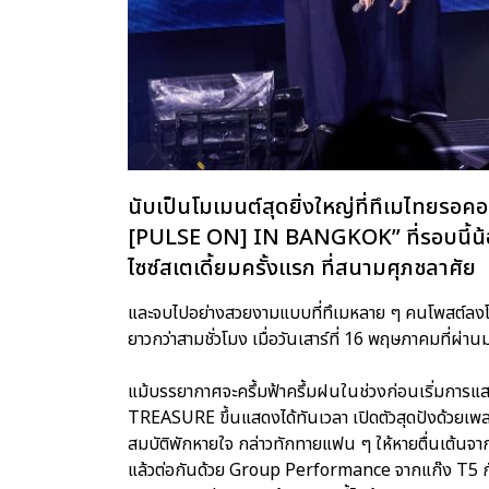
นับเป็นโมเมนต์สุดยิ่งใหญ่ที่ทึเมไทย
[PULSE ON] IN BANGKOK” ที่รอบนี้น้อ
ไซซ์สเตเดี้ยมครั้งแรก ที่สนามศุภชลาศัย
และจบไปอย่างสวยงามแบบที่ทึเมหลาย ๆ คนโพสต์ลงโซเ
ยาวกว่าสามชั่วโมง เมื่อวันเสาร์ที่ 16 พฤษภาคมที่ผ่
แม้บรรยากาศจะครึ้มฟ้าครึ้มฝนในช่วงก่อนเริ่มการแส
TREASURE ขึ้นแสดงได้ทันเวลา เปิดตัวสุดปังด
สมบัติพักหายใจ กล่าวทักทายแฟน ๆ ให้หายตื่นเต้นจากก
แล้วต่อกันด้วย Group Performance จากแก๊ง T5 