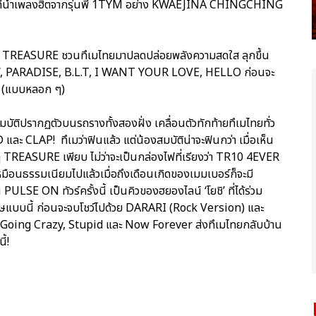
ต ที่นำเพลงฮิตจากรุ่นพี่ 1TYM อย่าง KWAEJINA CHINGCHING
้อง ๆ TREASURE ชวนทึเมไทยมาปลดปล่อยพลังความสดใส ลุกขึ้น
W, PARADISE, B.L.T, I WANT YOUR LOVE, HELLO ก่อนจะ
น (แบบหลอก ๆ)
บัติปรากฏตัวบนรถรางทั้งสองฝั่ง เคลื่อนตัวทักท้ายทึเมไทยทั่ว
AP! ทึเมว่าฟินแล้ว แต่น้องสมบัติน่าจะฟินกว่า เมื่อเห็น
ๆ TREASURE เพียบ ไม่ว่าจะเป็นกล่องไฟที่เรียงว่า TR10 4EVER
มือนธรรมเนียมไปแล้วเมื่อถึงเดือนเกิดของเมมเบอร์ก็จะมี
ULSE ON ทัวร์ครั้งนี้ เป็นคิวของฮยองไลน์ ‘โยชิ’ ที่ได้ร่วม
ษแบบนี้ ก่อนจะจบโชว์ไปด้วย DARARI (Rock Version) และ
 Going Crazy, Stupid และ Now Forever ส่งทึเมไทยกลับบ้าน
ี้!