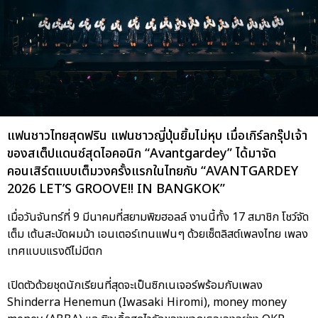
แฟนชาวไทยสุดฟริน แฟนชาวญี่ปุ่นยิ้มไม่หุบ เมื่อเกิร์ลกรุ๊ปเจ้า
ของสเต็ปแดนซ์สุดไอคอนิก “Avantgardey” ได้มาจัด
คอนเสิร์ตแบบเต็มวงครั้งแรกในไทยกับ “AVANTGARDEY
2026 LET’S GROOVE!! IN BANGKOK”
เมื่อวันจันทร์ที่ 9 มีนาคมที่สยามพิฆฮอลล์ งานนี้ทั้ง 17 สมาชิก โชว์จัด
เต็ม เต้นสะบัดผมม้า เอนเตอร์เทนแฟนๆ ด้วยเซ็ตลิสต์เพลงไทย เพลง
เทศแบบแรงดีไม่มีตก
เปิดตัวด้วยชุดนักเรียนที่สุดจะเป็นซิกเนเจอร์พร้อมกับเพลง
Shinderra Henemun (Iwasaki Hiromi), money money