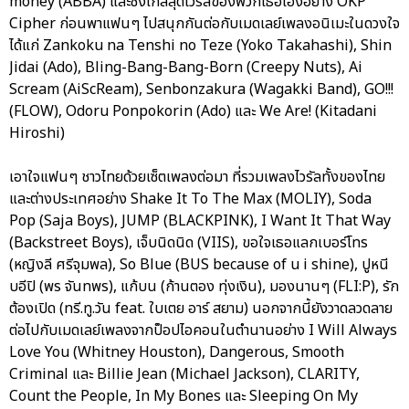
money (ABBA) และซิงเกิ้ลสุดไวรัลของพวกเธอเองอย่าง OKP
Cipher ก่อนพาแฟนๆ ไปสนุกกันต่อกับเมดเลย์เพลงอนิเมะในดวงใจ
ได้แก่ Zankoku na Tenshi no Teze (Yoko Takahashi), Shin
Jidai (Ado), Bling-Bang-Bang-Born (Creepy Nuts), Ai
Scream (AiScReam), Senbonzakura (Wagakki Band), GO!!!
(FLOW), Odoru Ponpokorin (Ado) และ We Are! (Kitadani
Hiroshi)
เอาใจแฟนๆ ชาวไทยด้วยเซ็ตเพลงต่อมา ที่รวมเพลงไวรัลทั้งของไทย
และต่างประเทศอย่าง Shake It To The Max (MOLIY), Soda
Pop (Saja Boys), JUMP (BLACKPINK), I Want It That Way
(Backstreet Boys), เจ็บนิดนิด (VIIS), ขอใจเธอแลกเบอร์โทร
(หญิงลี ศรีจุมพล), So Blue (BUS because of u i shine), ปูหนี
บอีปิ (พร จันทพร), แก้บน (ก้านตอง ทุ่งเงิน), มองนานๆ (FLI:P), รัก
ต้องเปิด (ทรี.ทู.วัน feat. ใบเตย อาร์ สยาม) นอกจากนี้ยังวาดลวดลาย
ต่อไปกับเมดเลย์เพลงจากป็อปไอคอนในตำนานอย่าง I Will Always
Love You (Whitney Houston), Dangerous, Smooth
Criminal และ Billie Jean (Michael Jackson), CLARITY,
Count the People, In My Bones และ Sleeping On My