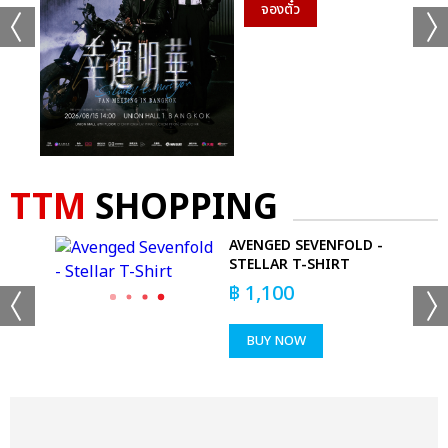
จองตั๋ว
TTM
SHOPPING
 -
AVENGED SEVENFOLD -
RT
STELLAR T-SHIRT
฿
1,100
BUY NOW