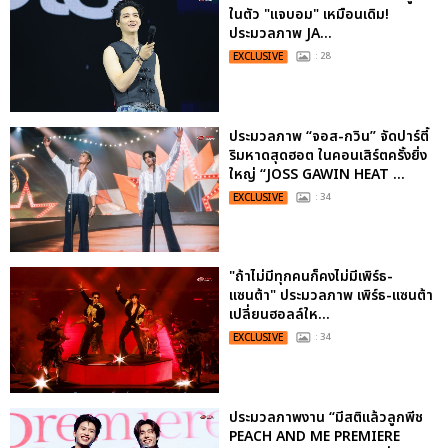
ในตัว "แจบอม" เหมือนเดิม!
ประมวลภาพ JA...
EXCLUSIVE
: 28
ประมวลภาพ “จอส-กวิน” จัดปาร์ตี้
ริมหาดสุดฮอต ในคอนเสิร์ตครั้งยิ่ง
ใหญ่ “JOSS GAWIN HEAT ...
EXCLUSIVE
: 34
"ถ้าไม่มีทุกคนก็คงไม่มีเพิร์ธ-
แซนต้า" ประมวลภาพ เพิร์ธ-แซนต้า
เปลี่ยนฮอลล์ให...
EXCLUSIVE
: 34
ประมวลภาพงาน “มีสติแล้วลูกพีช
PEACH AND ME PREMIERE