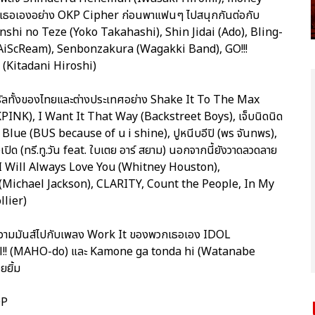
กเธอเองอย่าง OKP Cipher ก่อนพาแฟนๆ ไปสนุกกันต่อกับ
nshi no Teze (Yoko Takahashi), Shin Jidai (Ado), Bling-
AiScReam), Senbonzakura (Wagakki Band), GO!!!
(Kitadani Hiroshi)
วรัลทั้งของไทยและต่างประเทศอย่าง Shake It To The Max
INK), I Want It That Way (Backstreet Boys), เจ็บนิดนิด
o Blue (BUS because of u i shine), ปูหนีบอีปิ (พร จันทพร),
เปิด (ทรี.ทู.วัน feat. ใบเตย อาร์ สยาม) นอกจากนี้ยังวาดลวดลาย
 I Will Always Love You (Whitney Houston),
(Michael Jackson), CLARITY, Count the People, In My
lier)
ยความมันส์ไปกับเพลง Work It ของพวกเธอเอง IDOL
l!! (MAHO-do) และ Kamone ga tonda hi (Watanabe
ยยิ้ม
QP