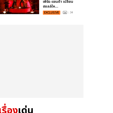
เพิร์ธ-แซนต้า เปลี่ยน
ฮอลล์ให...
EXCLUSIVE
: 34
เรื่อง
เด่น