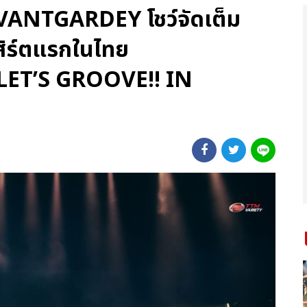
VANTGARDEY โชว์จัดเต็ม
สิร์ตแรกในไทย
ET’S GROOVE!! IN