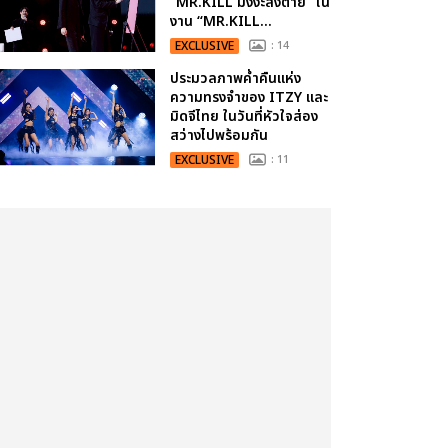
“MR.KILL มังงะสั่งตาย” ใน
งาน “MR.KILL...
EXCLUSIVE
: 14
ประมวลภาพค่ำคืนแห่ง
ความทรงจำของ ITZY และ
มิดจีไทย ในวันที่หัวใจส่อง
สว่างไปพร้อมกัน
EXCLUSIVE
: 11