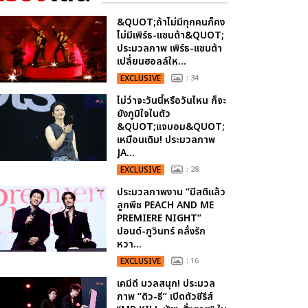
&QUOT;ถ้าไม่มีทุกคนก็คง
ไม่มีเพิร์ธ-แซนต้า&QUOT;
ประมวลภาพ เพิร์ธ-แซนต้า
เปลี่ยนฮอลล์ให...
EXCLUSIVE
: 34
ไม่ว่าจะวันนี้หรือวันไหน ก็จะ
ยังภูมิใจในตัว
&QUOT;แจบอม&QUOT;
เหมือนเดิม! ประมวลภาพ
JA...
EXCLUSIVE
: 28
ประมวลภาพงาน “มีสติแล้ว
ลูกพีช PEACH AND ME
PREMIERE NIGHT”
ปอนด์-ภูวินทร์ คลั่งรัก
หวา...
EXCLUSIVE
: 16
เคมีดี มวลสนุก! ประมวล
ภาพ “ดิว-ธี” เปิดตัวซีรีส์