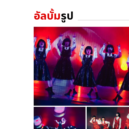
อัลบั้ม
รูป