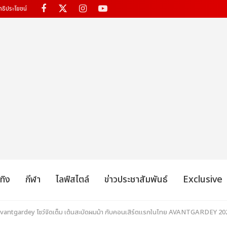
ทธิประโยชน์
เทิง
กีฬา
ไลฟ์สไตล์
ข่าวประชาสัมพันธ์
Exclusive
Avantgardey โชว์จัดเต็ม เต้นสะบัดผมม้า กับคอนเสิร์ตแรกในไทย AVANTGARDEY