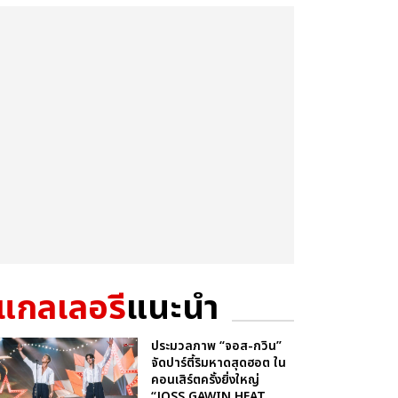
แกลเลอรี
แนะนำ
ประมวลภาพ “จอส-กวิน”
จัดปาร์ตี้ริมหาดสุดฮอต ใน
คอนเสิร์ตครั้งยิ่งใหญ่
“JOSS GAWIN HEAT ...