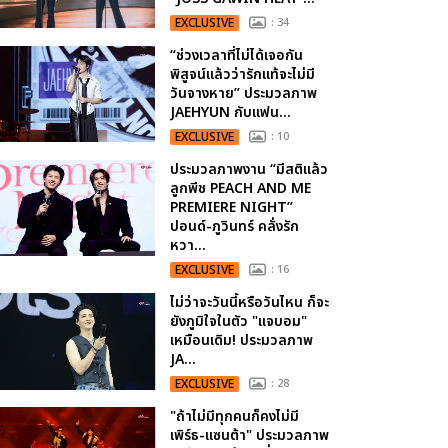
EXCLUSIVE
: 34
“ช่วงเวลาที่ไม่ได้เจอกัน
พิสูจน์แล้วว่ารักแท้จะไม่มี
วันจางหาย” ประมวลภาพ
JAEHYUN กับแฟน...
EXCLUSIVE
: 10
ประมวลภาพงาน “มีสติแล้ว
ลูกพีช PEACH AND ME
PREMIERE NIGHT”
ปอนด์-ภูวินทร์ คลั่งรัก
หวา...
EXCLUSIVE
: 16
ไม่ว่าจะวันนี้หรือวันไหน ก็จะ
ยังภูมิใจในตัว "แจบอม"
เหมือนเดิม! ประมวลภาพ
JA...
EXCLUSIVE
: 28
"ถ้าไม่มีทุกคนก็คงไม่มี
เพิร์ธ-แซนต้า" ประมวลภาพ