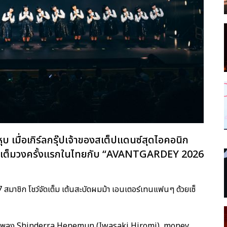
บ เมื่อเกิร์ลกรุ๊ปเจ้าของสเต็ปแดนซ์สุดไอคอนิก
บเต็มวงครั้งแรกในไทยกับ “AVANTGARDEY 2026
 17 สมาชิก โชว์จัดเต็ม เต้นสะบัดผมม้า เอนเตอร์เทนแฟนๆ ด้วยเซ็
้อมกับเพลง Shinderra Henemun (Iwasaki Hiromi), money