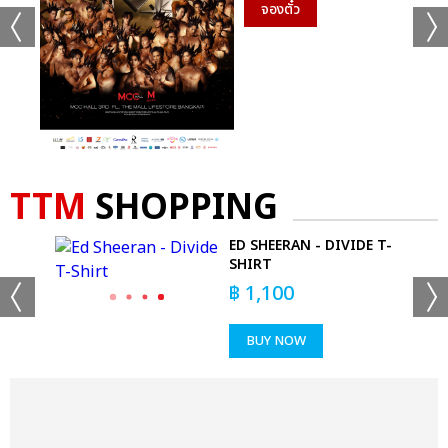
จองตั๋ว
TTM
SHOPPING
ED SHEERAN - DIVIDE T-
SHIRT
฿
1,100
BUY NOW