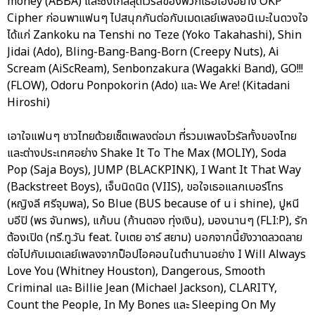
money (ABBA) และซิงเกิ้ลสุดไวรัลของพวกเธอเองอย่าง OKP
Cipher ก่อนพาแฟนๆ ไปสนุกกันต่อกับเมดเลย์เพลงอนิเมะในดวงใจ
ได้แก่ Zankoku na Tenshi no Teze (Yoko Takahashi), Shin
Jidai (Ado), Bling-Bang-Bang-Born (Creepy Nuts), Ai
Scream (AiScReam), Senbonzakura (Wagakki Band), GO!!!
(FLOW), Odoru Ponpokorin (Ado) และ We Are! (Kitadani
Hiroshi)
เอาใจแฟนๆ ชาวไทยด้วยเซ็ตเพลงต่อมา ที่รวมเพลงไวรัลทั้งของไทย
และต่างประเทศอย่าง Shake It To The Max (MOLIY), Soda
Pop (Saja Boys), JUMP (BLACKPINK), I Want It That Way
(Backstreet Boys), เจ็บนิดนิด (VIIS), ขอใจเธอแลกเบอร์โทร
(หญิงลี ศรีจุมพล), So Blue (BUS because of u i shine), ปูหนี
บอีปิ (พร จันทพร), แก้บน (ก้านตอง ทุ่งเงิน), มองนานๆ (FLI:P), รัก
ต้องเปิด (ทรี.ทู.วัน feat. ใบเตย อาร์ สยาม) นอกจากนี้ยังวาดลวดลาย
ต่อไปกับเมดเลย์เพลงจากป็อปไอคอนในตำนานอย่าง I Will Always
Love You (Whitney Houston), Dangerous, Smooth
Criminal และ Billie Jean (Michael Jackson), CLARITY,
Count the People, In My Bones และ Sleeping On My