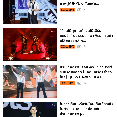
ภาพ JAEHYUN กับแฟน...
EXCLUSIVE
: 10
"ถ้าไม่มีทุกคนก็คงไม่มีเพิร์ธ-
แซนต้า" ประมวลภาพ เพิร์ธ-แซนต้า
เปลี่ยนฮอลล์ให...
EXCLUSIVE
: 34
ประมวลภาพ “จอส-กวิน” จัดปาร์ตี้
ริมหาดสุดฮอต ในคอนเสิร์ตครั้งยิ่ง
ใหญ่ “JOSS GAWIN HEAT ...
EXCLUSIVE
: 34
ไม่ว่าจะวันนี้หรือวันไหน ก็จะยังภูมิใจ
ในตัว "แจบอม" เหมือนเดิม!
ประมวลภาพ JA...