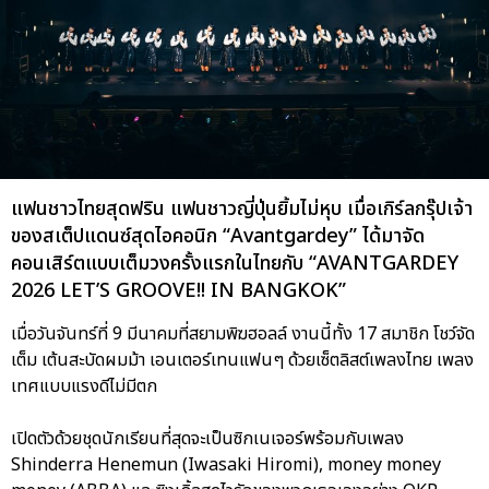
แฟนชาวไทยสุดฟริน แฟนชาวญี่ปุ่นยิ้มไม่หุบ เมื่อเกิร์ลกรุ๊ปเจ้า
ของสเต็ปแดนซ์สุดไอคอนิก “Avantgardey” ได้มาจัด
คอนเสิร์ตแบบเต็มวงครั้งแรกในไทยกับ “AVANTGARDEY
2026 LET’S GROOVE!! IN BANGKOK”
เมื่อวันจันทร์ที่ 9 มีนาคมที่สยามพิฆฮอลล์ งานนี้ทั้ง 17 สมาชิก โชว์จัด
เต็ม เต้นสะบัดผมม้า เอนเตอร์เทนแฟนๆ ด้วยเซ็ตลิสต์เพลงไทย เพลง
เทศแบบแรงดีไม่มีตก
เปิดตัวด้วยชุดนักเรียนที่สุดจะเป็นซิกเนเจอร์พร้อมกับเพลง
Shinderra Henemun (Iwasaki Hiromi), money money