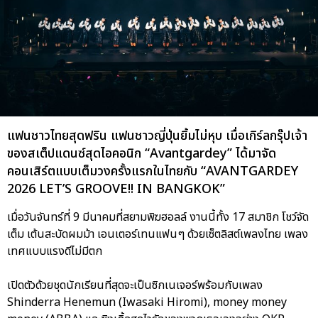
แฟนชาวไทยสุดฟริน แฟนชาวญี่ปุ่นยิ้มไม่หุบ เมื่อเกิร์ลกรุ๊ปเจ้า
ของสเต็ปแดนซ์สุดไอคอนิก “Avantgardey” ได้มาจัด
คอนเสิร์ตแบบเต็มวงครั้งแรกในไทยกับ “AVANTGARDEY
2026 LET’S GROOVE!! IN BANGKOK”
เมื่อวันจันทร์ที่ 9 มีนาคมที่สยามพิฆฮอลล์ งานนี้ทั้ง 17 สมาชิก โชว์จัด
เต็ม เต้นสะบัดผมม้า เอนเตอร์เทนแฟนๆ ด้วยเซ็ตลิสต์เพลงไทย เพลง
เทศแบบแรงดีไม่มีตก
เปิดตัวด้วยชุดนักเรียนที่สุดจะเป็นซิกเนเจอร์พร้อมกับเพลง
Shinderra Henemun (Iwasaki Hiromi), money money