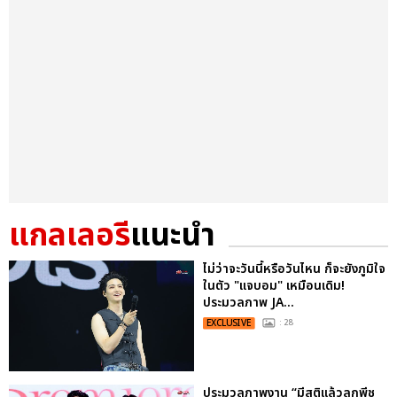
แกลเลอรี
แนะนำ
ไม่ว่าจะวันนี้หรือวันไหน ก็จะยังภูมิใจ
ในตัว "แจบอม" เหมือนเดิม!
ประมวลภาพ JA...
EXCLUSIVE
: 28
ประมวลภาพงาน “มีสติแล้วลูกพีช