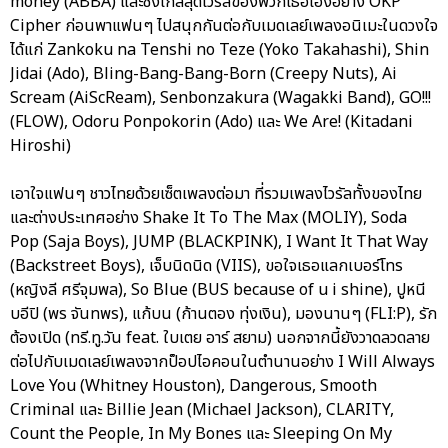
money (ABBA) และซิงเกิ้ลสุดไวรัลของพวกเธอเองอย่าง OKP
Cipher ก่อนพาแฟนๆ ไปสนุกกันต่อกับเมดเลย์เพลงอนิเมะในดวงใจ
ได้แก่ Zankoku na Tenshi no Teze (Yoko Takahashi), Shin
Jidai (Ado), Bling-Bang-Bang-Born (Creepy Nuts), Ai
Scream (AiScReam), Senbonzakura (Wagakki Band), GO!!!
(FLOW), Odoru Ponpokorin (Ado) และ We Are! (Kitadani
Hiroshi)
เอาใจแฟนๆ ชาวไทยด้วยเซ็ตเพลงต่อมา ที่รวมเพลงไวรัลทั้งของไทย
และต่างประเทศอย่าง Shake It To The Max (MOLIY), Soda
Pop (Saja Boys), JUMP (BLACKPINK), I Want It That Way
(Backstreet Boys), เจ็บนิดนิด (VIIS), ขอใจเธอแลกเบอร์โทร
(หญิงลี ศรีจุมพล), So Blue (BUS because of u i shine), ปูหนี
บอีปิ (พร จันทพร), แก้บน (ก้านตอง ทุ่งเงิน), มองนานๆ (FLI:P), รัก
ต้องเปิด (ทรี.ทู.วัน feat. ใบเตย อาร์ สยาม) นอกจากนี้ยังวาดลวดลาย
ต่อไปกับเมดเลย์เพลงจากป็อปไอคอนในตำนานอย่าง I Will Always
Love You (Whitney Houston), Dangerous, Smooth
Criminal และ Billie Jean (Michael Jackson), CLARITY,
Count the People, In My Bones และ Sleeping On My