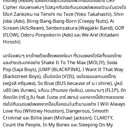
money (ABBA) และซิงเกิ้ลสุดไวรัลของพวกเธอเองอย่าง OKP
Cipher ก่อนพาแฟนๆ ไปสนุกกันต่อกับเมดเลย์เพลงอนิเมะในดวงใจ
ได้แก่ Zankoku na Tenshi no Teze (Yoko Takahashi), Shin
Jidai (Ado), Bling-Bang-Bang-Born (Creepy Nuts), Ai
Scream (AiScReam), Senbonzakura (Wagakki Band), GO!!!
(FLOW), Odoru Ponpokorin (Ado) และ We Are! (Kitadani
Hiroshi)
เอาใจแฟนๆ ชาวไทยด้วยเซ็ตเพลงต่อมา ที่รวมเพลงไวรัลทั้งของไทย
และต่างประเทศอย่าง Shake It To The Max (MOLIY), Soda
Pop (Saja Boys), JUMP (BLACKPINK), I Want It That Way
(Backstreet Boys), เจ็บนิดนิด (VIIS), ขอใจเธอแลกเบอร์โทร
(หญิงลี ศรีจุมพล), So Blue (BUS because of u i shine), ปูหนี
บอีปิ (พร จันทพร), แก้บน (ก้านตอง ทุ่งเงิน), มองนานๆ (FLI:P), รัก
ต้องเปิด (ทรี.ทู.วัน feat. ใบเตย อาร์ สยาม) นอกจากนี้ยังวาดลวดลาย
ต่อไปกับเมดเลย์เพลงจากป็อปไอคอนในตำนานอย่าง I Will Always
Love You (Whitney Houston), Dangerous, Smooth
Criminal และ Billie Jean (Michael Jackson), CLARITY,
Count the People, In My Bones และ Sleeping On My