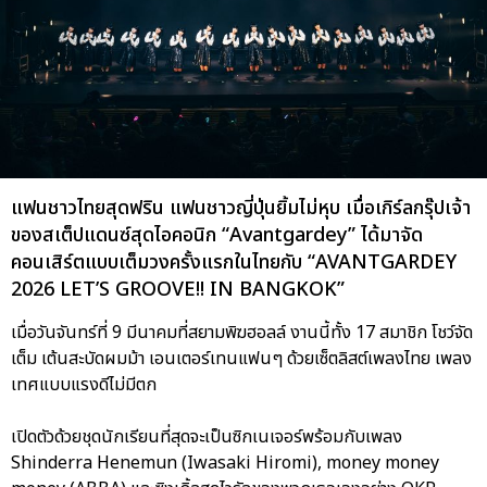
แฟนชาวไทยสุดฟริน แฟนชาวญี่ปุ่นยิ้มไม่หุบ เมื่อเกิร์ลกรุ๊ปเจ้า
ของสเต็ปแดนซ์สุดไอคอนิก “Avantgardey” ได้มาจัด
คอนเสิร์ตแบบเต็มวงครั้งแรกในไทยกับ “AVANTGARDEY
2026 LET’S GROOVE!! IN BANGKOK”
เมื่อวันจันทร์ที่ 9 มีนาคมที่สยามพิฆฮอลล์ งานนี้ทั้ง 17 สมาชิก โชว์จัด
เต็ม เต้นสะบัดผมม้า เอนเตอร์เทนแฟนๆ ด้วยเซ็ตลิสต์เพลงไทย เพลง
เทศแบบแรงดีไม่มีตก
เปิดตัวด้วยชุดนักเรียนที่สุดจะเป็นซิกเนเจอร์พร้อมกับเพลง
Shinderra Henemun (Iwasaki Hiromi), money money