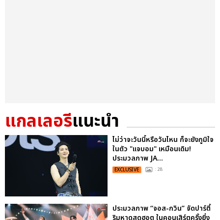
แกลเลอรี
แนะนำ
ไม่ว่าจะวันนี้หรือวันไหน ก็จะยังภูมิใจ
ในตัว "แจบอม" เหมือนเดิม!
ประมวลภาพ JA...
EXCLUSIVE
: 28
ประมวลภาพ “จอส-กวิน” จัดปาร์ตี้
ริมหาดสุดฮอต ในคอนเสิร์ตครั้งยิ่ง