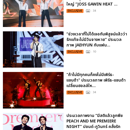
ใหญ่ “JOSS GAWIN HEAT ...
EXCLUSIVE
: 34
“ช่วงเวลาที่ไม่ได้เจอกันพิสูจน์แล้วว่า
รักแท้จะไม่มีวันจางหาย” ประมวล
ภาพ JAEHYUN กับแฟน...
EXCLUSIVE
: 10
"ถ้าไม่มีทุกคนก็คงไม่มีเพิร์ธ-
แซนต้า" ประมวลภาพ เพิร์ธ-แซนต้า
เปลี่ยนฮอลล์ให...
EXCLUSIVE
: 34
ประมวลภาพงาน “มีสติแล้วลูกพีช
PEACH AND ME PREMIERE
NIGHT” ปอนด์-ภูวินทร์ คลั่งรัก