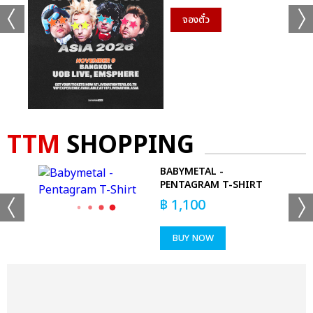
จองตั๋ว
TTM
SHOPPING
REST
BABYMETAL -
PENTAGRAM T-SHIRT
฿
1,100
BUY NOW