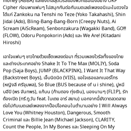
money (ABBA) และซิงเกิ้ลสุดไวรัลของพวกเธอเองอย่าง OKP
Cipher ก่อนพาแฟนๆ ไปสนุกกันต่อกับเมดเลย์เพลงอนิเมะในดวงใจ
ได้แก่ Zankoku na Tenshi no Teze (Yoko Takahashi), Shin
Jidai (Ado), Bling-Bang-Bang-Born (Creepy Nuts), Ai
Scream (AiScReam), Senbonzakura (Wagakki Band), GO!!!
(FLOW), Odoru Ponpokorin (Ado) และ We Are! (Kitadani
Hiroshi)
เอาใจแฟนๆ ชาวไทยด้วยเซ็ตเพลงต่อมา ที่รวมเพลงไวรัลทั้งของไทย
และต่างประเทศอย่าง Shake It To The Max (MOLIY), Soda
Pop (Saja Boys), JUMP (BLACKPINK), I Want It That Way
(Backstreet Boys), เจ็บนิดนิด (VIIS), ขอใจเธอแลกเบอร์โทร
(หญิงลี ศรีจุมพล), So Blue (BUS because of u i shine), ปูหนี
บอีปิ (พร จันทพร), แก้บน (ก้านตอง ทุ่งเงิน), มองนานๆ (FLI:P), รัก
ต้องเปิด (ทรี.ทู.วัน feat. ใบเตย อาร์ สยาม) นอกจากนี้ยังวาดลวดลาย
ต่อไปกับเมดเลย์เพลงจากป็อปไอคอนในตำนานอย่าง I Will Always
Love You (Whitney Houston), Dangerous, Smooth
Criminal และ Billie Jean (Michael Jackson), CLARITY,
Count the People, In My Bones และ Sleeping On My