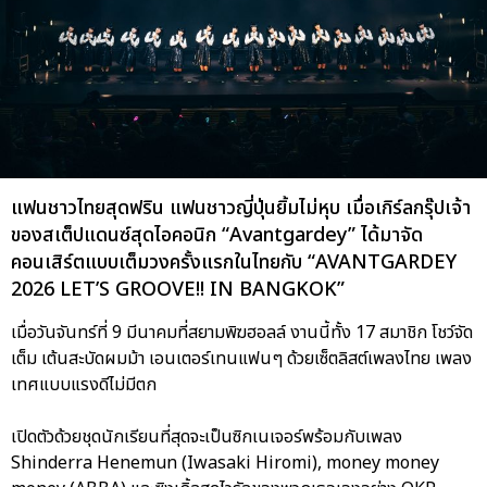
แฟนชาวไทยสุดฟริน แฟนชาวญี่ปุ่นยิ้มไม่หุบ เมื่อเกิร์ลกรุ๊ปเจ้า
ของสเต็ปแดนซ์สุดไอคอนิก “Avantgardey” ได้มาจัด
คอนเสิร์ตแบบเต็มวงครั้งแรกในไทยกับ “AVANTGARDEY
2026 LET’S GROOVE!! IN BANGKOK”
เมื่อวันจันทร์ที่ 9 มีนาคมที่สยามพิฆฮอลล์ งานนี้ทั้ง 17 สมาชิก โชว์จัด
เต็ม เต้นสะบัดผมม้า เอนเตอร์เทนแฟนๆ ด้วยเซ็ตลิสต์เพลงไทย เพลง
เทศแบบแรงดีไม่มีตก
เปิดตัวด้วยชุดนักเรียนที่สุดจะเป็นซิกเนเจอร์พร้อมกับเพลง
Shinderra Henemun (Iwasaki Hiromi), money money