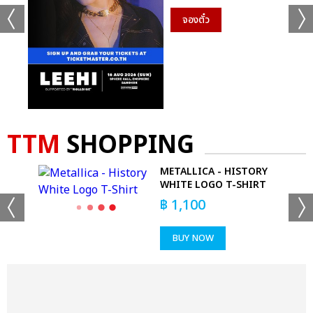
จองตั๋ว
TTM
SHOPPING
LS
METALLICA - HISTORY
WHITE LOGO T-SHIRT
฿
1,100
BUY NOW