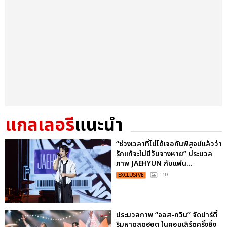
แกลเลอรี
แนะนำ
“ช่วงเวลาที่ไม่ได้เจอกันพิสูจน์แล้วว่า
รักแท้จะไม่มีวันจางหาย” ประมวล
ภาพ JAEHYUN กับแฟน...
EXCLUSIVE
: 10
ประมวลภาพ “จอส-กวิน” จัดปาร์ตี้
ริมหาดสุดฮอต ในคอนเสิร์ตครั้งยิ่ง