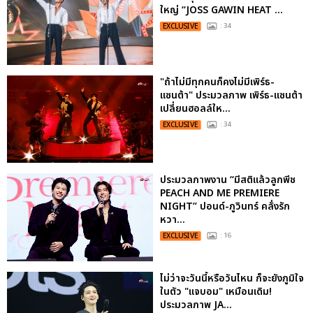
ใหญ่ “JOSS GAWIN HEAT ...
EXCLUSIVE
: 34
"ถ้าไม่มีทุกคนก็คงไม่มีเพิร์ธ-
แซนต้า" ประมวลภาพ เพิร์ธ-แซนต้า
เปลี่ยนฮอลล์ให...
EXCLUSIVE
: 34
ประมวลภาพงาน “มีสติแล้วลูกพีช
PEACH AND ME PREMIERE
NIGHT” ปอนด์-ภูวินทร์ คลั่งรัก
หวา...
EXCLUSIVE
: 16
ไม่ว่าจะวันนี้หรือวันไหน ก็จะยังภูมิใจ
ในตัว "แจบอม" เหมือนเดิม!
ประมวลภาพ JA...