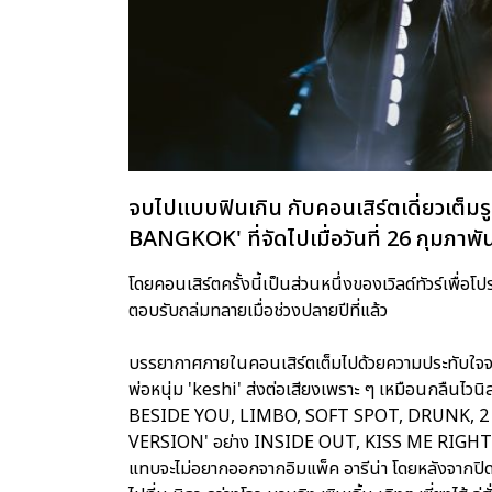
จบไปแบบฟินเกิน กับคอนเสิร์ตเดี่ยวเ
BANGKOK' ที่จัดไปเมื่อวันที่ 26 กุมภาพันธ
โดยคอนเสิร์ตครั้งนี้เป็นส่วนหนึ่งของเวิลด์ทัวร์เพื
ตอบรับถล่มทลายเมื่อช่วงปลายปีที่แล้ว
บรรยากาศภายในคอนเสิร์ตเต็มไปด้วยความประทับใจจ
พ่อหนุ่ม 'keshi' ส่งต่อเสียงเพราะ ๆ เหมือนกลืนไวนิ
BESIDE YOU, LIMBO, SOFT SPOT, DRUNK, 2 SO
VERSION' อย่าง INSIDE OUT, KISS ME RIGHT แ
แทบจะไม่อยากออกจากอิมแพ็ค อารีน่า โดยหลังจากปิดฉา