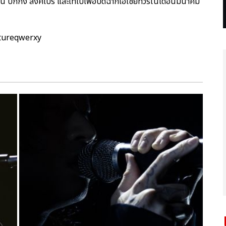
อู่ฮั่น ปักกิ่ง สิงคโปร์ และไทเปเพื่อปิดฉากเอเชียทัวร์ในเดือนมีนาคม
ptureqwerxy