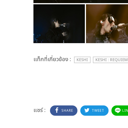
เเท็กที่เกี่ยวข้อง :
KESHI
KESHI : REQUIE
แชร์ :
SHARE
TWEET
LI