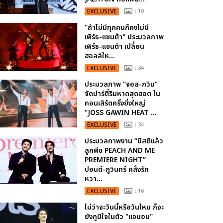
EXCLUSIVE
: 10
"ถ้าไม่มีทุกคนก็คงไม่มี
เพิร์ธ-แซนต้า" ประมวลภาพ
เพิร์ธ-แซนต้า เปลี่ยน
ฮอลล์ให...
EXCLUSIVE
: 34
ประมวลภาพ “จอส-กวิน”
จัดปาร์ตี้ริมหาดสุดฮอต ใน
คอนเสิร์ตครั้งยิ่งใหญ่
“JOSS GAWIN HEAT ...
EXCLUSIVE
: 34
ประมวลภาพงาน “มีสติแล้ว
ลูกพีช PEACH AND ME
PREMIERE NIGHT”
ปอนด์-ภูวินทร์ คลั่งรัก
หวา...
EXCLUSIVE
: 16
ไม่ว่าจะวันนี้หรือวันไหน ก็จะ
ยังภูมิใจในตัว "แจบอม"