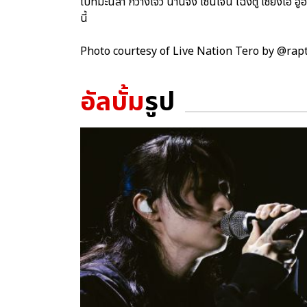
ไปที่มะนิลา กว่างโจว นานจิง เซินเจิ้น เฉิงตู เซี่ยงไฮ้ 
นี้
Photo courtesy of Live Nation Tero by @ra
อัลบั้ม
รูป