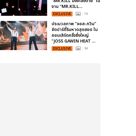
“MR.KILL มังงะสั่งตาย” ใน
งาน “MR.KILL...
EXCLUSIVE
: 14
ประมวลภาพ “จอส-กวิน”
จัดปาร์ตี้ริมหาดสุดฮอต ใน
คอนเสิร์ตครั้งยิ่งใหญ่
“JOSS GAWIN HEAT ...
EXCLUSIVE
: 34