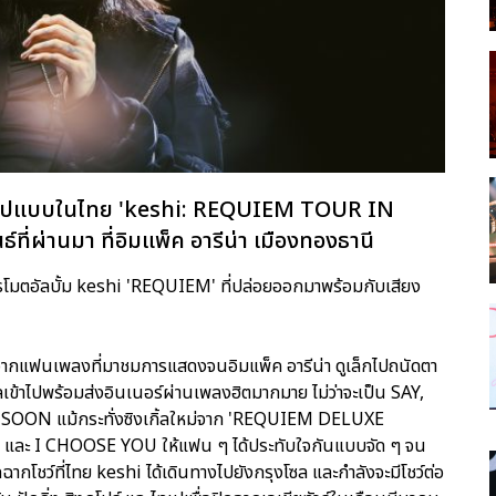
ต็มรูปแบบในไทย 'keshi: REQUIEM TOUR IN
์ที่ผ่านมา ที่อิมแพ็ค อารีน่า เมืองทองธานี
่อโปรโมตอัลบั้ม keshi 'REQUIEM' ที่ปล่อยออกมาพร้อมกับเสียง
ากแฟนเพลงที่มาชมการแสดงจนอิมแพ็ค อารีน่า ดูเล็กไปถนัดตา
ลเข้าไปพร้อมส่งอินเนอร์ผ่านเพลงฮิตมากมาย ไม่ว่าจะเป็น SAY,
ON แม้กระทั่งซิงเกิ้ลใหม่จาก 'REQUIEM DELUXE
ละ I CHOOSE YOU ให้แฟน ๆ ได้ประทับใจกันแบบจัด ๆ จน
กโชว์ที่ไทย keshi ได้เดินทางไปยังกรุงโซล และกำลังจะมีโชว์ต่อ