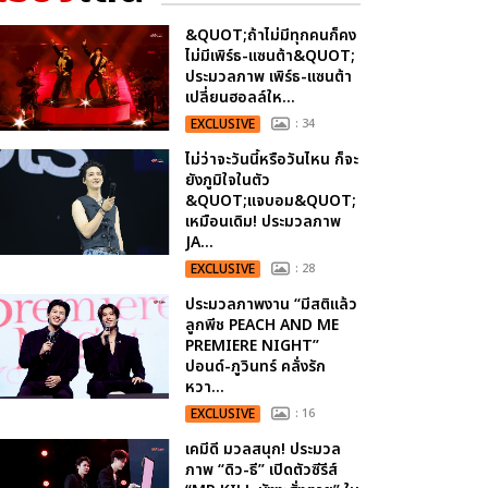
&QUOT;ถ้าไม่มีทุกคนก็คง
ไม่มีเพิร์ธ-แซนต้า&QUOT;
ประมวลภาพ เพิร์ธ-แซนต้า
เปลี่ยนฮอลล์ให...
EXCLUSIVE
: 34
ไม่ว่าจะวันนี้หรือวันไหน ก็จะ
ยังภูมิใจในตัว
&QUOT;แจบอม&QUOT;
เหมือนเดิม! ประมวลภาพ
JA...
EXCLUSIVE
: 28
ประมวลภาพงาน “มีสติแล้ว
ลูกพีช PEACH AND ME
PREMIERE NIGHT”
ปอนด์-ภูวินทร์ คลั่งรัก
หวา...
EXCLUSIVE
: 16
เคมีดี มวลสนุก! ประมวล
ภาพ “ดิว-ธี” เปิดตัวซีรีส์