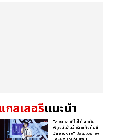
แกลเลอรี
แนะนำ
“ช่วงเวลาที่ไม่ได้เจอกัน
พิสูจน์แล้วว่ารักแท้จะไม่มี
วันจางหาย” ประมวลภาพ
JAEHYUN กับแฟน...