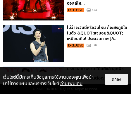
ฮอลล์ให...
EXCLUSIVE
: 34
ไม่ว่าจะวันนี้หรือวันไหน ก็จะยังภูมิใจ
ในตัว &QUOT;แจบอม&QUOT;
เหมือนเดิม! ประมวลภาพ JA...
EXCLUSIVE
: 28
ประมวลภาพงาน “มีสติแล้วลูกพีช
PEACH AND ME PREMIERE
เว็บไซต์นี้มีการเก็บข้อมูลการใช้งานของคุณเพื่อนำ
เกี่ยวกับเรา
ติดต่อลงโฆษณา
ติดต่อเรา
NIGHT” ปอนด์-ภูวินทร์ คลั่งรัก
ตกลง
มาใช้วางแผนและบริหารเว็บไซต์
อ่านเพิ่มเติม
หวา...
© 2026
THAITICKETMAJOR
All Rights Reserved.
EXCLUSIVE
: 16
เคมีดี มวลสนุก! ประมวลภาพ “ดิว-
ธี” เปิดตัวซีรีส์ “MR.KILL มังงะสั่ง
ตาย” ในงาน “MR.KILL...
EXCLUSIVE
: 14