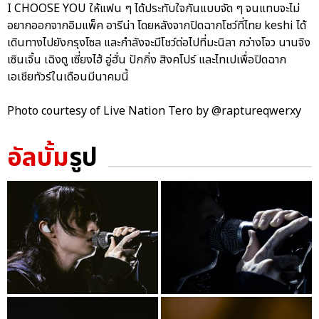
I CHOOSE YOU ให้แฟน ๆ ได้ประทับใจกันแบบจัด ๆ จนแทบจะไม่
อยากออกจากอิมแพ็ค อารีน่า โดยหลังจากปิดฉากโชว์ที่ไทย keshi ได้
เดินทางไปยังกรุงโซล และกำลังจะมีโชว์ต่อไปที่มะนิลา กว่างโจว นานจิง
เซินเจิ้น เฉิงตู เซี่ยงไฮ้ อู่ฮั่น ปักกิ่ง สิงคโปร์ และไทเปเพื่อปิดฉาก
เอเชียทัวร์ในเดือนมีนาคมนี้
Photo courtesy of Live Nation Tero by @raptureqwerxy
อัลบั้ม
รูป