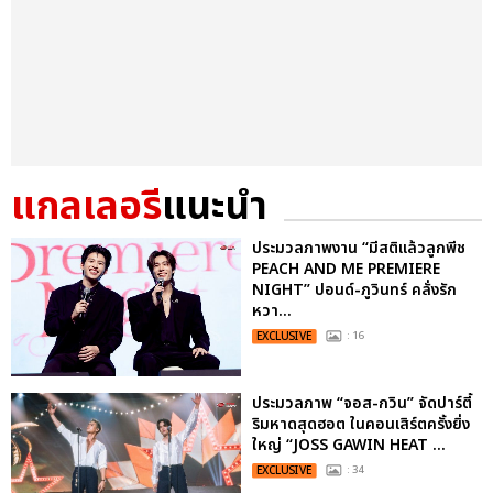
แกลเลอรี
แนะนำ
ประมวลภาพงาน “มีสติแล้วลูกพีช
PEACH AND ME PREMIERE
NIGHT” ปอนด์-ภูวินทร์ คลั่งรัก
หวา...
EXCLUSIVE
: 16
ประมวลภาพ “จอส-กวิน” จัดปาร์ตี้
ริมหาดสุดฮอต ในคอนเสิร์ตครั้งยิ่ง
ใหญ่ “JOSS GAWIN HEAT ...
EXCLUSIVE
: 34