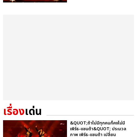
เรื่อง
เด่น
&QUOT;ถ้าไม่มีทุกคนก็คงไม่มี
เพิร์ธ-แซนต้า&QUOT; ประมวล
ภาพ เพิร์ธ-แซนต้า เปลี่ยน