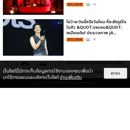
EXCLUSIVE
: 34
ไม่ว่าจะวันนี้หรือวันไหน ก็จะยังภูมิใจ
ในตัว &QUOT;แจบอม&QUOT;
เหมือนเดิม! ประมวลภาพ JA...
EXCLUSIVE
: 28
ประมวลภาพงาน “มีสติแล้วลูกพีช
PEACH AND ME PREMIERE
เว็บไซต์นี้มีการเก็บข้อมูลการใช้งานของคุณเพื่อนำ
เกี่ยวกับเรา
ติดต่อลงโฆษณา
ติดต่อเรา
NIGHT” ปอนด์-ภูวินทร์ คลั่งรัก
ตกลง
มาใช้วางแผนและบริหารเว็บไซต์
อ่านเพิ่มเติม
หวา...
© 2026
THAITICKETMAJOR
All Rights Reserved.
EXCLUSIVE
: 16
ประมวลภาพ “จอส-กวิน” จัดปาร์ตี้
ริมหาดสุดฮอต ในคอนเสิร์ตครั้งยิ่ง
ใหญ่ “JOSS GAWIN HEAT ...
EXCLUSIVE
: 34