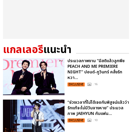
แกลเลอรี
แนะนำ
ประมวลภาพงาน “มีสติแล้วลูกพีช
PEACH AND ME PREMIERE
NIGHT” ปอนด์-ภูวินทร์ คลั่งรัก
หวา...
EXCLUSIVE
: 16
“ช่วงเวลาที่ไม่ได้เจอกันพิสูจน์แล้วว่า
รักแท้จะไม่มีวันจางหาย” ประมวล
ภาพ JAEHYUN กับแฟน...
EXCLUSIVE
: 10