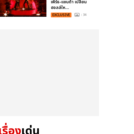
เพิร์ธ-แซนต้า เปลี่ยน
ฮอลล์ให...
EXCLUSIVE
: 34
เรื่อง
เด่น