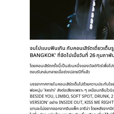
จบไปแบบฟินเกิน กับคอนเสิร์ตเดี่ยวเ
BANGKOK' ที่จัดไปเมื่อวันที่ 26 กุมภาพันธ
โดยคอนเสิร์ตครั้งนี้เป็นส่วนหนึ่งของเวิลด์ทัวร์เพื
ตอบรับถล่มทลายเมื่อช่วงปลายปีที่แล้ว
บรรยากาศภายในคอนเสิร์ตเต็มไปด้วยความประทับใจจ
พ่อหนุ่ม 'keshi' ส่งต่อเสียงเพราะ ๆ เหมือนกลืนไวนิ
BESIDE YOU, LIMBO, SOFT SPOT, DRUNK, 2 SO
VERSION' อย่าง INSIDE OUT, KISS ME RIGHT แ
แทบจะไม่อยากออกจากอิมแพ็ค อารีน่า โดยหลังจากปิดฉา