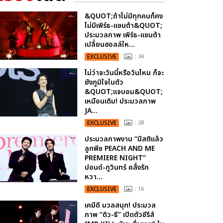
&QUOT;ถ้าไม่มีทุกคนก็คง
ไม่มีเพิร์ธ-แซนต้า&QUOT;
ประมวลภาพ เพิร์ธ-แซนต้า
เปลี่ยนฮอลล์ให...
EXCLUSIVE
: 34
ไม่ว่าจะวันนี้หรือวันไหน ก็จะ
ยังภูมิใจในตัว
&QUOT;แจบอม&QUOT;
เหมือนเดิม! ประมวลภาพ
JA...
EXCLUSIVE
: 28
ประมวลภาพงาน “มีสติแล้ว
ลูกพีช PEACH AND ME
PREMIERE NIGHT”
ปอนด์-ภูวินทร์ คลั่งรัก
หวา...
EXCLUSIVE
: 16
เคมีดี มวลสนุก! ประมวล
ภาพ “ดิว-ธี” เปิดตัวซีรีส์