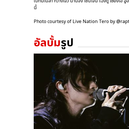
ไปที่มะนิลา กว่างโจว นานจิง เซินเจิ้น เฉิงตู เซี่ยงไฮ้ 
นี้
Photo courtesy of Live Nation Tero by @ra
อัลบั้ม
รูป