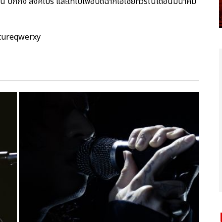
อู่ฮั่น ปักกิ่ง สิงคโปร์ และไทเปเพื่อปิดฉากเอเชียทัวร์ในเดือนมีนาคม
ptureqwerxy