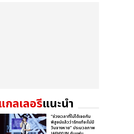
แกลเลอรี
แนะนำ
“ช่วงเวลาที่ไม่ได้เจอกัน
พิสูจน์แล้วว่ารักแท้จะไม่มี
วันจางหาย” ประมวลภาพ
JAEHYUN กับแฟน...