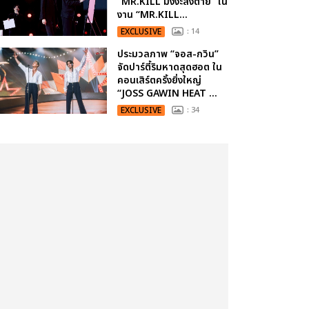
“MR.KILL มังงะสั่งตาย” ใน
งาน “MR.KILL...
EXCLUSIVE
: 14
ประมวลภาพ “จอส-กวิน”
จัดปาร์ตี้ริมหาดสุดฮอต ใน
คอนเสิร์ตครั้งยิ่งใหญ่
“JOSS GAWIN HEAT ...
EXCLUSIVE
: 34