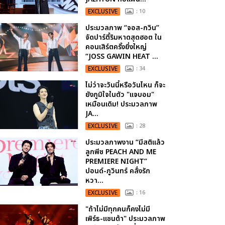
EXCLUSIVE
: 10
ประมวลภาพ “จอส-กวิน”
จัดปาร์ตี้ริมหาดสุดฮอต ใน
คอนเสิร์ตครั้งยิ่งใหญ่
“JOSS GAWIN HEAT ...
EXCLUSIVE
: 34
ไม่ว่าจะวันนี้หรือวันไหน ก็จะ
ยังภูมิใจในตัว "แจบอม"
เหมือนเดิม! ประมวลภาพ
JA...
EXCLUSIVE
: 28
ประมวลภาพงาน “มีสติแล้ว
ลูกพีช PEACH AND ME
PREMIERE NIGHT”
ปอนด์-ภูวินทร์ คลั่งรัก
หวา...
EXCLUSIVE
: 16
"ถ้าไม่มีทุกคนก็คงไม่มี
เพิร์ธ-แซนต้า" ประมวลภาพ