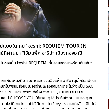
ต็มรูปแบบในไทย 'keshi: REQUIEM TOUR IN
์ที่ผ่านมา ที่อิมแพ็ค อารีน่า เมืองทองธานี
่อโปรโมตอัลบั้ม keshi 'REQUIEM' ที่ปล่อยออกมาพร้อมกับเสียง
ากแฟนเพลงที่มาชมการแสดงจนอิมแพ็ค อารีน่า ดูเล็กไปถนัดตา
ลเข้าไปพร้อมส่งอินเนอร์ผ่านเพลงฮิตมากมาย ไม่ว่าจะเป็น SAY,
ON แม้กระทั่งซิงเกิ้ลใหม่จาก 'REQUIEM DELUXE
ละ I CHOOSE YOU ให้แฟน ๆ ได้ประทับใจกันแบบจัด ๆ จน
กโชว์ที่ไทย keshi ได้เดินทางไปยังกรุงโซล และกำลังจะมีโชว์ต่อ