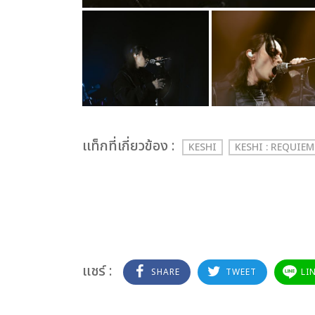
เเท็กที่เกี่ยวข้อง :
KESHI
KESHI : REQUIE
แชร์ :
SHARE
TWEET
LI