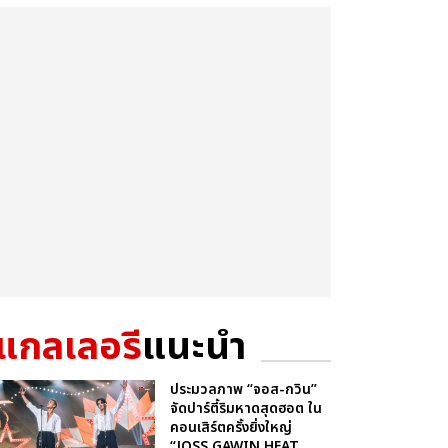
แกลเลอรี
แนะนำ
ประมวลภาพ “จอส-กวิน”
จัดปาร์ตี้ริมหาดสุดฮอต ใน
คอนเสิร์ตครั้งยิ่งใหญ่
“JOSS GAWIN HEAT ...