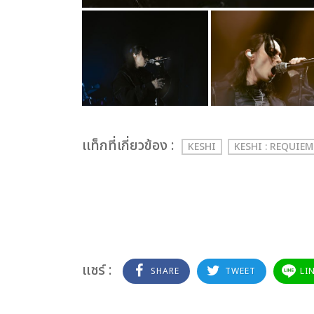
เเท็กที่เกี่ยวข้อง :
KESHI
KESHI : REQUIE
แชร์ :
SHARE
TWEET
LI