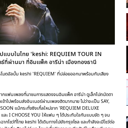
ต็มรูปแบบในไทย 'keshi: REQUIEM TOUR IN
์ที่ผ่านมา ที่อิมแพ็ค อารีน่า เมืองทองธานี
่อโปรโมตอัลบั้ม keshi 'REQUIEM' ที่ปล่อยออกมาพร้อมกับเสียง
ากแฟนเพลงที่มาชมการแสดงจนอิมแพ็ค อารีน่า ดูเล็กไปถนัดตา
ลเข้าไปพร้อมส่งอินเนอร์ผ่านเพลงฮิตมากมาย ไม่ว่าจะเป็น SAY,
ON แม้กระทั่งซิงเกิ้ลใหม่จาก 'REQUIEM DELUXE
ละ I CHOOSE YOU ให้แฟน ๆ ได้ประทับใจกันแบบจัด ๆ จน
กโชว์ที่ไทย keshi ได้เดินทางไปยังกรุงโซล และกำลังจะมีโชว์ต่อ