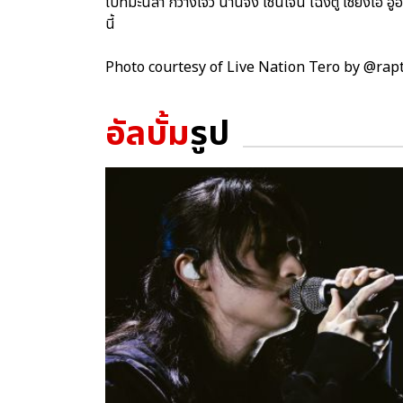
ไปที่มะนิลา กว่างโจว นานจิง เซินเจิ้น เฉิงตู เซี่ยงไฮ้ 
นี้
Photo courtesy of Live Nation Tero by @ra
อัลบั้ม
รูป