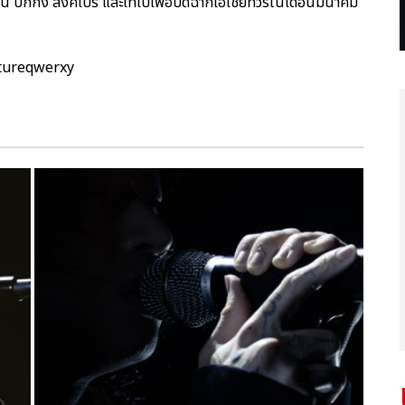
อู่ฮั่น ปักกิ่ง สิงคโปร์ และไทเปเพื่อปิดฉากเอเชียทัวร์ในเดือนมีนาคม
ptureqwerxy