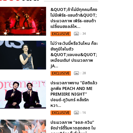
&QUOT;ถ้าไม่มีทุกคนก็คง
ไม่มีเพิร์ธ-แซนต้า&QUOT;
ประมวลภาพ เพิร์ธ-แซนต้า
เปลี่ยนฮอลล์ให...
EXCLUSIVE
: 34
ไม่ว่าจะวันนี้หรือวันไหน ก็จะ
ยังภูมิใจในตัว
&QUOT;แจบอม&QUOT;
เหมือนเดิม! ประมวลภาพ
JA...
EXCLUSIVE
: 28
ประมวลภาพงาน “มีสติแล้ว
ลูกพีช PEACH AND ME
PREMIERE NIGHT”
ปอนด์-ภูวินทร์ คลั่งรัก
หวา...
EXCLUSIVE
: 16
ประมวลภาพ “จอส-กวิน”
จัดปาร์ตี้ริมหาดสุดฮอต ใน