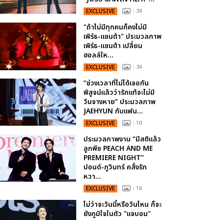
EXCLUSIVE
: 34
"ถ้าไม่มีทุกคนก็คงไม่มี
เพิร์ธ-แซนต้า" ประมวลภาพ
เพิร์ธ-แซนต้า เปลี่ยน
ฮอลล์ให...
EXCLUSIVE
: 34
“ช่วงเวลาที่ไม่ได้เจอกัน
พิสูจน์แล้วว่ารักแท้จะไม่มี
วันจางหาย” ประมวลภาพ
JAEHYUN กับแฟน...
EXCLUSIVE
: 10
ประมวลภาพงาน “มีสติแล้ว
ลูกพีช PEACH AND ME
PREMIERE NIGHT”
ปอนด์-ภูวินทร์ คลั่งรัก
หวา...
EXCLUSIVE
: 16
ไม่ว่าจะวันนี้หรือวันไหน ก็จะ
ยังภูมิใจในตัว "แจบอม"