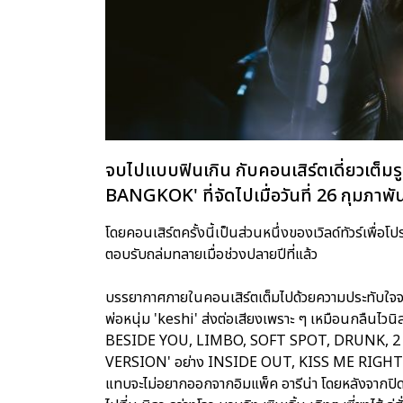
จบไปแบบฟินเกิน กับคอนเสิร์ตเดี่ยวเ
BANGKOK' ที่จัดไปเมื่อวันที่ 26 กุมภาพันธ
โดยคอนเสิร์ตครั้งนี้เป็นส่วนหนึ่งของเวิลด์ทัวร์เพื
ตอบรับถล่มทลายเมื่อช่วงปลายปีที่แล้ว
บรรยากาศภายในคอนเสิร์ตเต็มไปด้วยความประทับใจจ
พ่อหนุ่ม 'keshi' ส่งต่อเสียงเพราะ ๆ เหมือนกลืนไวนิ
BESIDE YOU, LIMBO, SOFT SPOT, DRUNK, 2 SO
VERSION' อย่าง INSIDE OUT, KISS ME RIGHT แ
แทบจะไม่อยากออกจากอิมแพ็ค อารีน่า โดยหลังจากปิดฉา