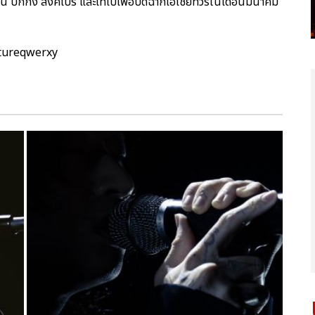
อู่ฮั่น ปักกิ่ง สิงคโปร์ และไทเปเพื่อปิดฉากเอเชียทัวร์ในเดือนมีนาคม
ptureqwerxy