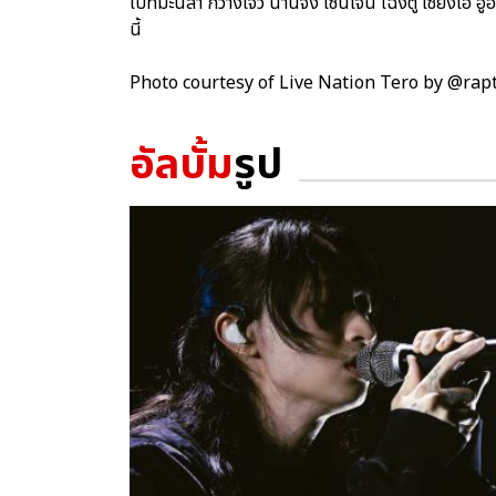
ไปที่มะนิลา กว่างโจว นานจิง เซินเจิ้น เฉิงตู เซี่ยงไฮ้ 
นี้
Photo courtesy of Live Nation Tero by @ra
อัลบั้ม
รูป