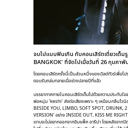
จบไปแบบฟินเกิน กับคอนเสิร์ตเดี่ยวเ
BANGKOK' ที่จัดไปเมื่อวันที่ 26 กุมภาพันธ
โดยคอนเสิร์ตครั้งนี้เป็นส่วนหนึ่งของเวิลด์ทัวร์เพื
ตอบรับถล่มทลายเมื่อช่วงปลายปีที่แล้ว
บรรยากาศภายในคอนเสิร์ตเต็มไปด้วยความประทับใจจ
พ่อหนุ่ม 'keshi' ส่งต่อเสียงเพราะ ๆ เหมือนกลืนไวนิ
BESIDE YOU, LIMBO, SOFT SPOT, DRUNK, 2 SO
VERSION' อย่าง INSIDE OUT, KISS ME RIGHT แ
แทบจะไม่อยากออกจากอิมแพ็ค อารีน่า โดยหลังจากปิดฉา