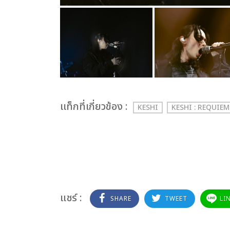
เเท็กที่เกี่ยวข้อง :
KESHI
KESHI : REQUIE
แชร์ :
SHARE
TWEET
LI