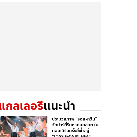
แกลเลอรี
แนะนำ
ประมวลภาพ “จอส-กวิน”
จัดปาร์ตี้ริมหาดสุดฮอต ใน
คอนเสิร์ตครั้งยิ่งใหญ่
“JOSS GAWIN HEAT ...