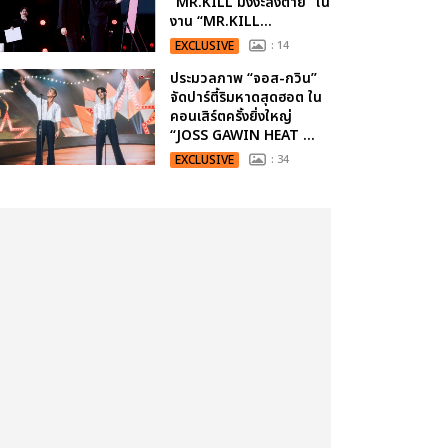
“MR.KILL มังงะสั่งตาย” ใน
งาน “MR.KILL...
EXCLUSIVE
: 14
ประมวลภาพ “จอส-กวิน”
จัดปาร์ตี้ริมหาดสุดฮอต ใน
คอนเสิร์ตครั้งยิ่งใหญ่
“JOSS GAWIN HEAT ...
EXCLUSIVE
: 34