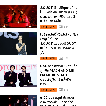
&QUOT;ถ้าไม่มีทุกคนก็คง
ไม่มีเพิร์ธ-แซนต้า&QUOT;
ประมวลภาพ เพิร์ธ-แซนต้า
เปลี่ยนฮอลล์ให...
EXCLUSIVE
: 34
ไม่ว่าจะวันนี้หรือวันไหน ก็จะ
ยังภูมิใจในตัว
&QUOT;แจบอม&QUOT;
เหมือนเดิม! ประมวลภาพ
JA...
EXCLUSIVE
: 28
ประมวลภาพงาน “มีสติแล้ว
ลูกพีช PEACH AND ME
PREMIERE NIGHT”
ปอนด์-ภูวินทร์ คลั่งรัก
หวา...
EXCLUSIVE
: 16
เคมีดี มวลสนุก! ประมวล
ภาพ “ดิว-ธี” เปิดตัวซีรีส์