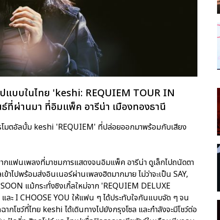
ต็มรูปแบบในไทย 'keshi: REQUIEM TOUR IN
์ที่ผ่านมา ที่อิมแพ็ค อารีน่า เมืองทองธานี
่อโปรโมตอัลบั้ม keshi 'REQUIEM' ที่ปล่อยออกมาพร้อมกับเสียง
ากแฟนเพลงที่มาชมการแสดงจนอิมแพ็ค อารีน่า ดูเล็กไปถนัดตา
ลเข้าไปพร้อมส่งอินเนอร์ผ่านเพลงฮิตมากมาย ไม่ว่าจะเป็น SAY,
ON แม้กระทั่งซิงเกิ้ลใหม่จาก 'REQUIEM DELUXE
ละ I CHOOSE YOU ให้แฟน ๆ ได้ประทับใจกันแบบจัด ๆ จน
กโชว์ที่ไทย keshi ได้เดินทางไปยังกรุงโซล และกำลังจะมีโชว์ต่อ