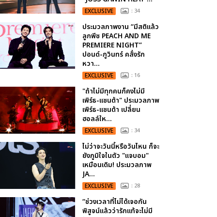
EXCLUSIVE
: 34
ประมวลภาพงาน “มีสติแล้ว
ลูกพีช PEACH AND ME
PREMIERE NIGHT”
ปอนด์-ภูวินทร์ คลั่งรัก
หวา...
EXCLUSIVE
: 16
"ถ้าไม่มีทุกคนก็คงไม่มี
เพิร์ธ-แซนต้า" ประมวลภาพ
เพิร์ธ-แซนต้า เปลี่ยน
ฮอลล์ให...
EXCLUSIVE
: 34
ไม่ว่าจะวันนี้หรือวันไหน ก็จะ
ยังภูมิใจในตัว "แจบอม"
เหมือนเดิม! ประมวลภาพ
JA...
EXCLUSIVE
: 28
“ช่วงเวลาที่ไม่ได้เจอกัน
พิสูจน์แล้วว่ารักแท้จะไม่มี