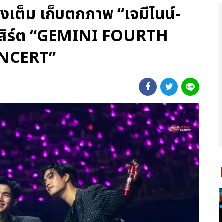
มงเต็ม เก็บตกภาพ “เจมีไนน์-
อนเสิร์ต “GEMINI FOURTH
NCERT”