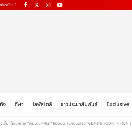
ทธิประโยชน์
เทิง
กีฬา
ไลฟ์สไตล์
ข่าวประชาสัมพันธ์
Exclusive
ั่วโมงเต็ม เก็บตกภาพ “เจมีไนน์-โฟร์ท” โชว์ตื่นตา ในคอนเสิร์ต “GEMINI FOURT