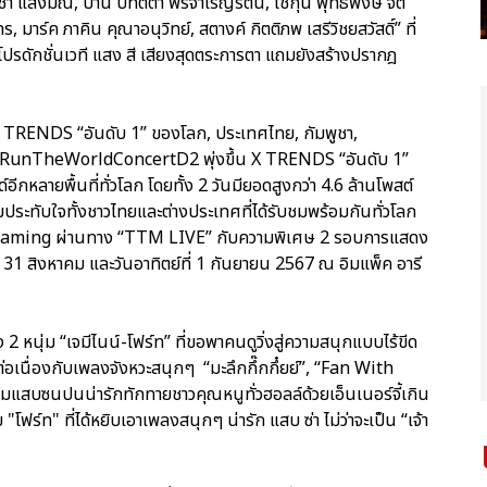
ชา แสงมณี, ป่าน ปทิตตา พรจำเริญรัตน์, โชกุน พุทธิพงษ์ จิต
ร, มาร์ค ภาคิน คุณาอนุวิทย์, สตางค์ กิตติภพ เสรีวิชยสวัสดิ์” ที่
โปรดักชั่นเวที แสง สี เสียงสุดตระการตา แถมยังสร้างปรากฎ
RENDS “อันดับ 1” ของโลก, ประเทศไทย, กัมพูชา,
ง #GFRunTheWorldConcertD2 พุ่งขึ้น X TRENDS “อันดับ 1”
ีกหลายพื้นที่ทั่วโลก โดยทั้ง 2 วันมียอดสูงกว่า 4.6 ล้านโพสต์
ประทับใจทั้งชาวไทยและต่างประเทศที่ได้รับชมพร้อมกันทั่วโลก
treaming ผ่านทาง “TTM LIVE” กับความพิเศษ 2 รอบการแสดง
ร์ที่ 31 สิงหาคม และวันอาทิตย์ที่ 1 กันยายน 2567 ณ อิมแพ็ค อารี
 2 หนุ่ม “เจมีไนน์-โฟร์ท” ที่ขอพาคนดูวิ่งสู่ความสนุกแบบไร้ขีด
ต่อเนื่องกับเพลงจังหวะสนุกๆ “มะลึกกึ๊กกึ๋ยย์”, “Fan With
แสบซนปนน่ารักทักทายชาวคุณหนูทั่วฮอลล์ด้วยเอ็นเนอร์จี้เกิน
วย "โฟร์ท" ที่ได้หยิบเอาเพลงสนุกๆ น่ารัก แสบ ซ่า ไม่ว่าจะเป็น “เจ้า