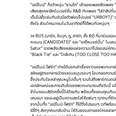
“เจมีไนน์” ก็คว้าหนุ่ม “ธามไท” เจ้าของเพลงฮิตเพลง
เสียงสุดคลาสิคในเวอร์ชั่น R&B กับเพลง “ไส่ว่าสิบ่ทิ่ม
เต็มไม่ยั้งเช่นกันจับมือตัวพ่อแร็ปเปอร์ “URBOYTJ” ด
ถึงใจ ส่วนใครมาชมในวันอาทิตย์ก็ได้พบกับหนุ่มๆ
วง BUS (มาร์ค, จินวุค, ภู, ฮาร์ท, จั๋ง ธีร์) ที่มาร่ว
คะแนน (CANDIDATE)” และ “แค่ไหนแค่นั้น” ในขณะท
Satur” อวดพลังเสียงหล่อแฝงความเท่โปรยเสน่ห์
“Black Tie” และ “ใกล้เกิน (TOO CLOSE TOO HANDLE)
“เจมีไนน์-โฟร์ท” ต่างได้บอกเล่าเรื่องราวของพวกเขา
สลิงอยู่ตรงกลางมีวงแหวนหมุนรอบๆ โอบกอดความรักค
จึ้งประทับใจเหล่าคุณหนูไปเต็มๆ รวมไปถึงพาร์ทเมดเล่
เอกลักษณ์และการเติบโตของพวกเขามาจนถึงวันนี้ แล
จำในคอนเสิร์ตครั้งนี้ไปด้วยกัน พร้อมทั้งขอบคุณกันและ
เสมอมา และจะอยู่เป็นความสดใสให้แฟนๆ ทุกคนที่รักแ
จากนั้นทั้ง “เจมีไนน์-โฟร์ท” ก็ได้วิ่งไปรอบๆ เวที
ร์จี้ดีๆ ส่งทุกคนกลับบ้าน ให้วันธรรมดาของใครหลาย