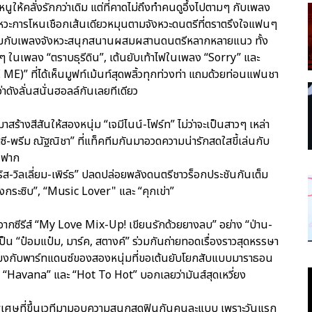
ูให้คลั่งรักกว่าเดิม แต่ที่คาดไม่ถึงทำคนดูอึ้งไปตามๆ กับเพลง
ะจังหวะการโหนเชือกเส้นเดียวหมุนตามจังหวะดนตรีที่ตราตรึงใจแฟนๆ
มาพร้อมกับเพลงจังหวะสนุกสนานผสมผสานดนตรีหลากหลายแนว ทั้ง
ท่ๆ ในเพลง “ตราบธุรีดิน”, เต้นยับเท้าไฟในเพลง “Sorry” และ
E)” ที่ได้เห็นมูฟท์เม้นท์สุดพลิ้วทุกท่วงท่า แถมด้วยท่อนแฟนชา
ว่าดังลั่นสนั่นฮอลล์กันเลยทีเดียว
สร้างสีสันให้สองหนุ่ม “เจมีไนน์-โฟร์ท” ไม่ว่าจะเป็นสาวๆ เหล่า
ี-พรีม ณัฐณิชา” ที่แท็คทีมกันมาอวดความน่ารักสดใสขี้เล่นกับ
” ฟาก
ส-วิลเลี่ยม-เพิร์ธ” ปลดปล่อยพลังดนตรีชาวร็อกประชันกันเต็ม
ียงกระซิบ”, “Music Lover" และ “คุกเข่า”
นซี้จากซีรีส์ “My Love Mix-Up! เขียนรักด้วยยางลบ” อย่าง “ป่าน-
็น “ป๋อมแป๋ม, มาร์ค, สตางค์” ร่วมกันถ่ายทอดเรื่องราวสุดหรรษา
ุดเสียงกับพาร์ทแดนซ์ของสองหนุ่มที่ขอเต้นยับโยกสับแบบมาราธอน
 “Havana” และ “Hot To Hot” บอกเลยว่ามันส์สุดเหวี่ยง
ดพิเศษที่ขึ้นเวทีมามอบความสนุกสุดฟินกันคนละแบบ เพราะวันแรก