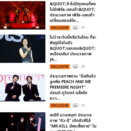
&QUOT;ถ้าไม่มีทุกคนก็คง
ไม่มีเพิร์ธ-แซนต้า&QUOT;
ประมวลภาพ เพิร์ธ-แซนต้า
เปลี่ยนฮอลล์ให...
EXCLUSIVE
: 34
ไม่ว่าจะวันนี้หรือวันไหน ก็จะ
ยังภูมิใจในตัว
&QUOT;แจบอม&QUOT;
เหมือนเดิม! ประมวลภาพ
JA...
EXCLUSIVE
: 28
ประมวลภาพงาน “มีสติแล้ว
ลูกพีช PEACH AND ME
PREMIERE NIGHT”
ปอนด์-ภูวินทร์ คลั่งรัก
หวา...
EXCLUSIVE
: 16
เคมีดี มวลสนุก! ประมวล
ภาพ “ดิว-ธี” เปิดตัวซีรีส์
“MR.KILL มังงะสั่งตาย” ใน