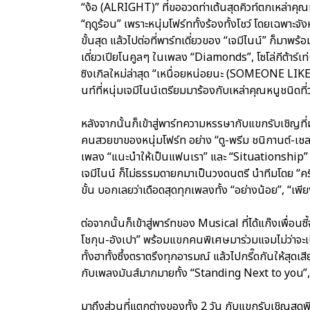
“ง้อ (ALRIGHT)” ที่ขออวดท่าเต้นสุดคิวท์ตกเหล่าคุณหน
“ฤดูร้อน” เพราะหนุ่มโฟร์ททั้งร้องทั้งโชว์ โดยเฉพา
ขั้นสุด แล้วไปต่อที่พาร์ทเดี่ยวของ “เจมีไนน์” ก็
เดี่ยวเปียโนคูลๆ ในเพลง “Diamonds”, โซโล่กีต้าร์เ
ซิงเกิลใหม่ล่าสุด “เหนื่อยหน่อยนะ (SOMEONE LIKE M
นท์ที่หนุ่มเจมีไนน์เตรียมมาร้องกับเหล่าคุณหนูชนิดที่
หลังจากนั้นก็เข้าสู่พาร์ทความหรรษากับแขกรับเชิญที่มา
คนสวยขาของหนุ่มโฟร์ท อย่าง “ตู-พรีม ชนิกานต์-เชลซ
เพลง “แนะนำให้เป็นแฟนเรา” และ “Situationship
เจมีไนน์ ก็ไม่ธรรมดายกมาเป็นวงดนตรี นำทีมโดย “คริ
ขั้น บอกเลยว่าเดือดสุดทุกเพลงทั้ง “อย่างน้อย”, “เพ
ต่อจากนั้นก็เข้าสู่พาร์ทของ Musical ที่ได้แก๊งเพื่อ
โชกุน-อังเปา” พร้อมแขกคนพิเศษมาร่วมแจมไม่ว่าจะเป
ทั้งฮาทั้งซึ้งตราตรึงทุกอารมณ์ แล้วไปกรี๊ดกันให้ส
กับเพลงมันส์มากมายทั้ง “Standing Next to you”,
มาถึงส่วนที่แตกต่างของทั้ง 2 วัน กับแขกรับเชิญสุ