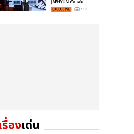
JAEHYUN กับแฟน...
EXCLUSIVE
: 10
เรื่อง
เด่น