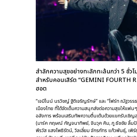
สำลักความสุขอย่างทะลักทะล้นกว่า 5 ชั่วโม
สำหรับคอนเสิร์ต “GEMINI FOURTH 
ฮอต
“เจมีไนน์ นรวิชญ์ ฐิติเจริญรักษ์” และ “โฟร์ท ณัฐว
เมืองไทย ที่ได้จัดเต็มความสนุกส่งต่อความสุขให้แฟน
อลังการ พร้อมเสริมทัพความตื่นเต้นด้วยแขกรับเชิญ
(มาร์ค กฤษณ์ กัญจนาทิพย์, จินวุค คิม, ภู ธัชชัย ลิ้มปั
พีรวัส แสงโพธิรัตน์, วิลเลี่ยม จักรภัทร แก้วพันธุ์, เพ