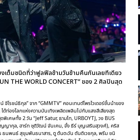
งเต็มชนิดที่ว่าฟูลฟีลข้ามวันข้ามคืนกันเลยทีเดียว
RUN THE WORLD CONCERT” ของ 2 ศิลปินสุด
รรธน์ จิโรชน์ธิกุล” จาก “GMMTV” คอนเทนต์โพรไวเดอร์ชั้นนำของ
ๆ ได้ท่องโลกแห่งความบันเทิงเพลิดเพลินไปกับแสงสีเสียงสุด
สุดพิเศษทั้ง 2 วัน “Jeff Satur, ธามไท, URBOYTJ, วง BUS
ญญากุล, ฮาร์ท ชุติวัฒน์ จันเคน, จั๋ง ธีร์ บุญเสริมสุวงศ์), คริส
ิร์ธ ธนพนธ์ สุขุมพันธนาสาร, ตู ต้นตะวัน ตันติเวชกุล, พรีม ชนิ