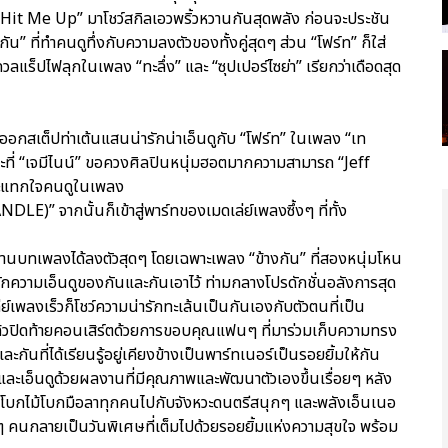
 “Hit Me Up” มาโชว์สกิลเอวพริ้วหวานกันสุดพลัง ก่อนจะประชัน
กัน” ที่ทำคนดูทึ่งกับความลงตัวของทั้งคู่สุดๆ ส่วน “โฟร์ท” ก็ใส่
วลแร็ปไฟลุกในเพลง “ทะลึ่ง” และ “ซุปเปอร์ไซย่า” เรียกว่าเดือดสุด
มแจมออกสเต็ปท่าเต้นแสนน่ารักน่าเอ็นดูกับ “โฟร์ท” ในเพลง “เท
ี่ “เจมีไนน์” ขอควงศิลปินหนุ่มฮอตมากความสามารถ “Jeff
กระแทกใจคนดูในเพลง
” จากนั้นก็เข้าสู่พาร์ทของเมดเล่ย์เพลงซึ้งๆ ที่ทั้ง
ผ่านบทเพลงได้ลงตัวสุดๆ โดยเฉพาะเพลง “ข้างกัน” ที่สองหนุ่มโหน
วามเอ็นดูของกันและกันเอาไว้ ท่ามกลางโปรดักชั่นอลังการสุด
ย์เพลงเร็วก็โชว์ความน่ารักทะเล้นเป็นกันเองกับตัวตนที่เป็น
้วปิดท้ายคอนเสิร์ตด้วยการขอบคุณแฟนๆ ที่มาร่วมเก็บความทรง
กันที่ได้เรียนรู้อยู่เคียงข้างเป็นพาร์ทเนอร์เป็นรอยยิ้มให้กัน
ละเอ็นดูด้วยผลงานที่มีคุณภาพและพัฒนาตัวเองขึ้นเรื่อยๆ หลัง
พร้อมโบกไม้โบกมือลาทุกคนไปกับจังหวะดนตรีสนุกๆ และพลังเอ็นเนอ
ๆ คนกลายเป็นวันพิเศษที่เต็มไปด้วยรอยยิ้มแห่งความสุขใจ พร้อม