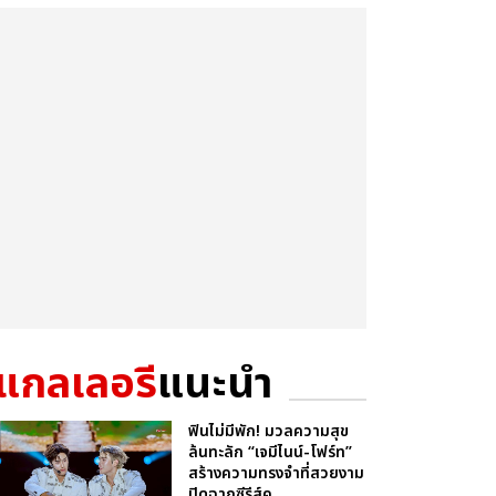
แกลเลอรี
แนะนำ
ฟินไม่มีพัก! มวลความสุข
ล้นทะลัก “เจมีไนน์-โฟร์ท”
สร้างความทรงจำที่สวยงาม
ปิดฉากซีรีส์ค...