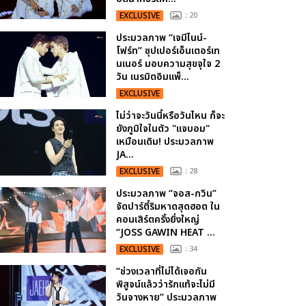
EXCLUSIVE
: 20
ประมวลภาพ “เจมีไนน์-
โฟร์ท” ซุปเปอร์เอ็นเตอร์เท
นเนอร์ มอบความสุขจุใจ 2
วัน เนรมิตอิมแพ็...
EXCLUSIVE
ไม่ว่าจะวันนี้หรือวันไหน ก็จะ
ยังภูมิใจในตัว "แจบอม"
เหมือนเดิม! ประมวลภาพ
JA...
EXCLUSIVE
: 28
ประมวลภาพ “จอส-กวิน”
จัดปาร์ตี้ริมหาดสุดฮอต ใน
คอนเสิร์ตครั้งยิ่งใหญ่
“JOSS GAWIN HEAT ...
EXCLUSIVE
: 34
“ช่วงเวลาที่ไม่ได้เจอกัน
พิสูจน์แล้วว่ารักแท้จะไม่มี
วันจางหาย” ประมวลภาพ