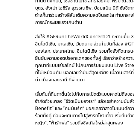
กานต์ ตังกบดี, เชลซี ณปภัช สัทธาอธิคม, พรีม ณัฐณิ
บุตร, อังเปา โอชิริส สุวรรณชีพ, ป๋อมแป๋ม นิติ ชัยชิตาท
ต่างก็มาร่วมสร้างสีสันเติมความสดชื่นสดใส ท่ามกลาง
การณ์กระแสแรงเกินต้าน
ส่งให้ #GFRunTheWorldConcertD1 ทะยานขึ้น X T
อินโดนีเซีย, มาเลเซีย, เวียดนาม ส่วนในวันที่สอ
ของโลก, ประเทศไทย, อินโดนีเซีย รวมทั้งยังติดเทรนด์อ
ยืนยันความฮอตปรอทแตกของทั้งคู่ เรียกว่าสร้างความ
ทุกนาทีแบบเรียลไทม์ ไปกับการรับชมแบบ Live S
ที่ไม่เหมือนกัน บอกเลยว่ามันส์สุดเหวี่ยง เมื่อวันเสา
น่า เมืองทองธานี ที่ผ่านมา
เริ่มต้นก็ตื่นตาตื่นใจไปกับการเปิดตัวแบบคาดไม่ถึงของ
จำกัดด้วยเพลง “ชีวิตเป็นของเรา” แล้วเขย่าความมันส์
Benefit” และ “คนมันรัก” บอกเลยว่าสาดโมเมนต์ความ
ร้อยทั้งคู่ ก่อนจะเดินทางไปสู่พาร์ทโชว์เดี่ยว เริ่มต้นด้
หญิง”, “ฟ้ารักพ่อ” รวมถึงซิงเกิลใหม่ล่าสุดเพลง