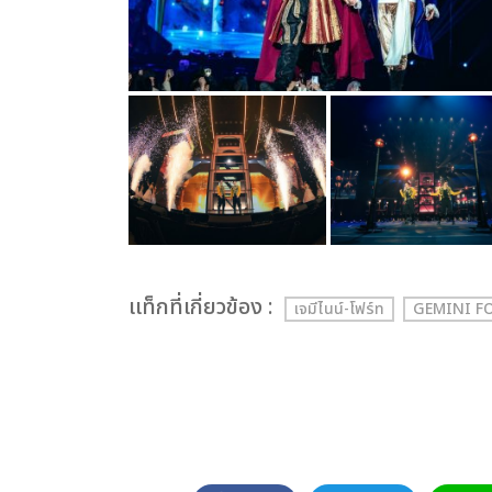
เเท็กที่เกี่ยวข้อง :
เจมีไนน์-โฟร์ท
GEMINI F