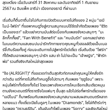
สุดเหวี่ยง เมื่อวันเสาร์ที่ 31 สิงหาคม และวันอาทิตย์ที่ 1 กันยายน
2567 ณ อิมแพ็ค อารีน่า เมืองทองธานี ที่ผ่านมา
เริ่มต้นก็ตื่นตาตื่นใจไปกับการเปิดตัวแบบคาดไม่ถึงของ 2 หนุ่ม “เจมี
ไนน์-โฟร์ท” ที่ขอพาคนดูวิ่งสู่ความสนุกแบบไร้ขีดจำกัดด้วยเพลง “ชีวิต
เป็นของเรา” แล้วเขย่าความมันส์ต่อเนื่องกับเพลงจังหวะสนุกๆ “มะ
ลึกกึ๊กกึ๋ยย์”, “Fan With Benefit” และ “คนมันรัก” บอกเลยว่าสาด
โมเมนต์ความแสบซนปนน่ารักทักทายชาวคุณหนูทั่วฮอลล์ด้วยเอ็นเนอ
ร์จี้เกินร้อยทั้งคู่ ก่อนจะเดินทางไปสู่พาร์ทโชว์เดี่ยว เริ่มต้นด้วย "โฟร์ท"
ที่ได้หยิบเอาเพลงสนุกๆ น่ารัก แสบ ซ่า ไม่ว่าจะเป็น “เจ้าหญิง”, “ฟ้ารัก
พ่อ” รวมถึงซิงเกิลใหม่ล่าสุดเพลง
“ง้อ (ALRIGHT)” ที่ขออวดท่าเต้นสุดคิวท์ตกเหล่าคุณหนูให้คลั่งรัก
กว่าเดิม แต่ที่คาดไม่ถึงทำคนดูอึ้งไปตามๆ กับเพลง “ฤดูร้อน” เพราะ
หนุ่มโฟร์ททั้งร้องทั้งโชว์ โดยเฉพาะจังหวะการโหนเชือกเส้นเดียวหมุน
ตามจังหวะดนตรีที่ตราตรึงใจแฟนๆ ขั้นสุด แล้วไปต่อที่พาร์ทเดี่ยวของ
“เจมีไนน์” ก็มาพร้อมกับเพลงจังหวะสนุกสนานผสมผสานดนตรีหลาก
หลายแนว ทั้งเดี่ยวเปียโนคูลๆ ในเพลง “Diamonds”, โซโล่กีต้าร์เท่ๆ
ในเพลง “ตราบธุรีดิน”, เต้นยับเท้าไฟในเพลง “Sorry” และซิงเกิลใหม่