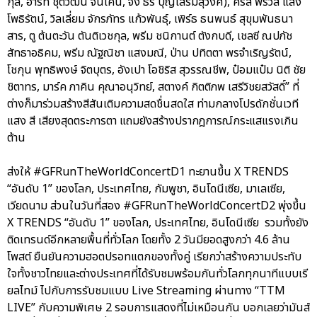
กุล, ฮาร์ท ชุติวัฒน์ จันเคน, จั๋ง ธีร์ บุญเสริมสุวงศ์), คริส พีรวัส แสง
โพธิรัตน์, วิลเลี่ยม จักรภัทร แก้วพันธุ์, เพิร์ธ ธนพนธ์ สุขุมพันธนา
สาร, ตู ต้นตะวัน ตันติเวชกุล, พรีม ชนิกานต์ ตังกบดี, เชลซี ณปภัช
สัทธาอธิคม, พรีม ณัฐณิชา แสงมณี, ป่าน ปทิตตา พรจำเริญรัตน์,
โชกุน พุทธิพงษ์ จิตบุตร, อังเปา โอชิริส สุวรรณชีพ, ป๋อมแป๋ม นิติ ชัย
ชิตาทร, มาร์ค ภาคิน คุณาอนุวิทย์, สตางค์ กิตติภพ เสรีวิชยสวัสดิ์” ที่
ต่างก็มาร่วมสร้างสีสันเติมความสดชื่นสดใส ท่ามกลางโปรดักชั่นเวที
แสง สี เสียงสุดตระการตา แถมยังสร้างปรากฎการณ์กระแสแรงเกิน
ต้าน
ส่งให้ #GFRunTheWorldConcertD1 ทะยานขึ้น X TRENDS
“อันดับ 1” ของโลก, ประเทศไทย, กัมพูชา, อินโดนีเซีย, มาเลเซีย,
เวียดนาม ส่วนในวันที่สอง #GFRunTheWorldConcertD2 พุ่งขึ้น
X TRENDS “อันดับ 1” ของโลก, ประเทศไทย, อินโดนีเซีย รวมทั้งยัง
ติดเทรนด์อีกหลายพื้นที่ทั่วโลก โดยทั้ง 2 วันมียอดสูงกว่า 4.6 ล้าน
โพสต์ ยืนยันความฮอตปรอทแตกของทั้งคู่ เรียกว่าสร้างความประทับ
ใจทั้งชาวไทยและต่างประเทศที่ได้รับชมพร้อมกันทั่วโลกทุกนาทีแบบเรี
ยลไทม์ ไปกับการรับชมแบบ Live Streaming ผ่านทาง “TTM
LIVE” กับความพิเศษ 2 รอบการแสดงที่ไม่เหมือนกัน บอกเลยว่ามันส์