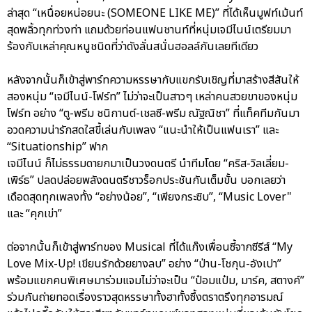
ล่าสุด “เหนื่อยหน่อยนะ (SOMEONE LIKE ME)” ที่ได้เห็นมูฟท์เม้นท์
สุดพลิ้วทุกท่วงท่า แถมด้วยท่อนแฟนชานท์ที่หนุ่มเจมีไนน์เตรียมมา
ร้องกับเหล่าคุณหนูชนิดที่ว่าดังลั่นสนั่นฮอลล์กันเลยทีเดียว
หลังจากนั้นก็เข้าสู่พาร์ทความหรรษากับแขกรับเชิญที่มาสร้างสีสันให้
สองหนุ่ม “เจมีไนน์-โฟร์ท” ไม่ว่าจะเป็นสาวๆ เหล่าคนสวยขาของหนุ่ม
โฟร์ท อย่าง “ตู-พรีม ชนิกานต์-เชลซี-พรีม ณัฐณิชา” ที่แท็คทีมกันมา
อวดความน่ารักสดใสขี้เล่นกับเพลง “แนะนำให้เป็นแฟนเรา” และ
“Situationship” ฟาก
เจมีไนน์ ก็ไม่ธรรมดายกมาเป็นวงดนตรี นำทีมโดย “คริส-วิลเลี่ยม-
เพิร์ธ” ปลดปล่อยพลังดนตรีชาวร็อกประชันกันเต็มขั้น บอกเลยว่า
เดือดสุดทุกเพลงทั้ง “อย่างน้อย”, “เพียงกระซิบ”, “Music Lover"
และ “คุกเข่า”
ต่อจากนั้นก็เข้าสู่พาร์ทของ Musical ที่ได้แก๊งเพื่อนซี้จากซีรีส์ “My
Love Mix-Up! เขียนรักด้วยยางลบ” อย่าง “ป่าน-โชกุน-อังเปา”
พร้อมแขกคนพิเศษมาร่วมแจมไม่ว่าจะเป็น “ป๋อมแป๋ม, มาร์ค, สตางค์”
ร่วมกันถ่ายทอดเรื่องราวสุดหรรษาทั้งฮาทั้งซึ้งตราตรึงทุกอารมณ์