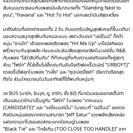
แล้วไปกรี๊ดกันให้สุดเสียงกับพาร์ทแดนซ์ของสองหนุ่มที่ขอเต้นยับโยก
สับแบบมาราธอนกับเพลงมันส์มากมายทั้ง “Standing Next to
you”, “Havana” และ “Hot To Hot” บอกเลยว่ามันส์สุดเหวี่ยง
มาถึงส่วนที่แตกต่างของทั้ง 2 วัน กับแขกรับเชิญสุดพิเศษที่ขึ้นเวทีมา
มอบความสนุกสุดฟินกันคนละแบบ เพราะวันแรก “เจมีไนน์” ก็คว้า
หนุ่ม “ธามไท” เจ้าของเพลงฮิตเพลง “Hit Me Up” มาโชว์สกิลเอว
พริ้วหวานกันสุดพลัง ก่อนจะประชันเสียงสุดคลาสิคในเวอร์ชั่น R&B
กับเพลง “ไส่ว่าสิบ่ทิ่มกัน” ที่ทำคนดูทึ่งกับความลงตัวของทั้งคู่สุดๆ
ส่วน “โฟร์ท” ก็ใส่เต็มไม่ยั้งเช่นกันจับมือตัวพ่อแร็ปเปอร์ “URBOYTJ”
ดวลแร็ปไฟลุกในเพลง “ทะลึ่ง” และ “ซุปเปอร์ไซย่า” เรียกว่าเดือดสุด
ถึงใจ ส่วนใครมาชมในวันอาทิตย์ก็ได้พบกับหนุ่มๆ
วง BUS (มาร์ค, จินวุค, ภู, ฮาร์ท, จั๋ง ธีร์) ที่มาร่วมแจมออกสเต็ปท่า
เต้นแสนน่ารักน่าเอ็นดูกับ “โฟร์ท” ในเพลง “เทคะแนน
(CANDIDATE)” และ “แค่ไหนแค่นั้น” ในขณะที่ “เจมีไนน์” ขอควง
ศิลปินหนุ่มฮอตมากความสามารถ “Jeff Satur” อวดพลังเสียงหล่อ
แฝงความเท่โปรยเสน่ห์กระแทกใจคนดูในเพลง
“Black Tie” และ “ใกล้เกิน (TOO CLOSE TOO HANDLE)” จาก