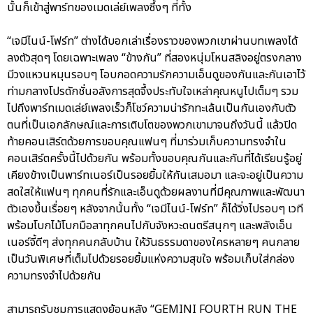
นั้นก็เข้าสู่พาร์ทของเมดเล่ย์เพลงซึ้งๆ ที่ทั้ง
“เจมีไนน์-โฟร์ท” ต่างได้บอกเล่าเรื่องราวของพวกเขาผ่านบทเพลงได้
ลงตัวสุดๆ โดยเฉพาะเพลง “ข้างกัน” ที่สองหนุ่มโหนสลิงอยู่ตรงกลาง
มีวงแหวนหมุนรอบๆ โอบกอดความรักความเอ็นดูของกันและกันเอาไว้
ท่ามกลางโปรดักชั่นอลังการสุดจึ้งประทับใจเหล่าคุณหนูไปเต็มๆ รวม
ไปถึงพาร์ทเมดเล่ย์เพลงเร็วก็โชว์ความน่ารักทะเล้นเป็นกันเองกับตัว
ตนที่เป็นเอกลักษณ์และการเติบโตของพวกเขามาจนถึงวันนี้ แล้วปิด
ท้ายคอนเสิร์ตด้วยการขอบคุณแฟนๆ ที่มาร่วมเก็บความทรงจำใน
คอนเสิร์ตครั้งนี้ไปด้วยกัน พร้อมทั้งขอบคุณกันและกันที่ได้เรียนรู้อยู่
เคียงข้างเป็นพาร์ทเนอร์เป็นรอยยิ้มให้กันเสมอมา และจะอยู่เป็นความ
สดใสให้แฟนๆ ทุกคนที่รักและเอ็นดูด้วยผลงานที่มีคุณภาพและพัฒนา
ตัวเองขึ้นเรื่อยๆ หลังจากนั้นทั้ง “เจมีไนน์-โฟร์ท” ก็ได้วิ่งไปรอบๆ เวที
พร้อมโบกไม้โบกมือลาทุกคนไปกับจังหวะดนตรีสนุกๆ และพลังเอ็น
เนอร์จี้ดีๆ ส่งทุกคนกลับบ้าน ให้วันธรรมดาของใครหลายๆ คนกลาย
เป็นวันพิเศษที่เต็มไปด้วยรอยยิ้มแห่งความสุขใจ พร้อมเก็บใส่กล่อง
ความทรงจำไปด้วยกัน
สามารถรับชมการแสดงย้อนหลัง “GEMINI FOURTH RUN THE