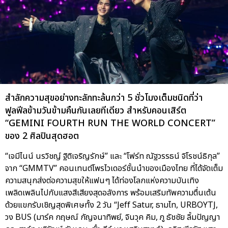
สำลักความสุขอย่างทะลักทะล้นกว่า 5 ชั่วโมงเต็มชนิดที่ว่า
ฟูลฟีลข้ามวันข้ามคืนกันเลยทีเดียว สำหรับคอนเสิร์ต
“GEMINI FOURTH RUN THE WORLD CONCERT”
ของ 2 ศิลปินสุดฮอต
“เจมีไนน์ นรวิชญ์ ฐิติเจริญรักษ์” และ “โฟร์ท ณัฐวรรธน์ จิโรชน์ธิกุล”
จาก “GMMTV” คอนเทนต์โพรไวเดอร์ชั้นนำของเมืองไทย ที่ได้จัดเต็ม
ความสนุกส่งต่อความสุขให้แฟนๆ ได้ท่องโลกแห่งความบันเทิง
เพลิดเพลินไปกับแสงสีเสียงสุดอลังการ พร้อมเสริมทัพความตื่นเต้น
ด้วยแขกรับเชิญสุดพิเศษทั้ง 2 วัน “Jeff Satur, ธามไท, URBOYTJ,
วง BUS (มาร์ค กฤษณ์ กัญจนาทิพย์, จินวุค คิม, ภู ธัชชัย ลิ้มปัญญา