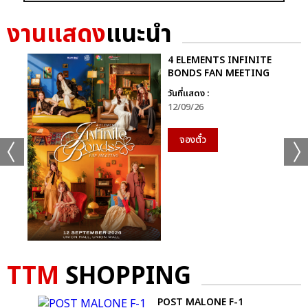
งานแสดง
แนะนำ
4 ELEMENTS INFINITE
BONDS FAN MEETING
วันที่แสดง :
12/09/26
+19
จองตั๋ว
ดูรูปทั้งหมด
เเท็กที่เกี่ยวข้อง :
TTM
SHOPPING
เจมีไนน์-โฟร์ท
GEMINI FOURTH RUN THE WORLD CONCERT
SIDE
POST MALONE F-1