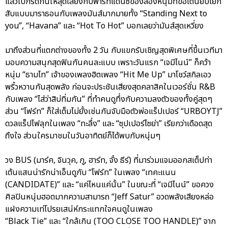
แล้วไปกรี๊ดกันให้สุดเสียงกับพาร์ทแดนซ์ของสองหนุ่มที่ขอเต้นยับโยก
สับแบบมาราธอนกับเพลงมันส์มากมายทั้ง “Standing Next to
you”, “Havana” และ “Hot To Hot” บอกเลยว่ามันส์สุดเหวี่ยง
มาถึงส่วนที่แตกต่างของทั้ง 2 วัน กับแขกรับเชิญสุดพิเศษที่ขึ้นเวทีมา
มอบความสนุกสุดฟินกันคนละแบบ เพราะวันแรก “เจมีไนน์” ก็คว้า
หนุ่ม “ธามไท” เจ้าของเพลงฮิตเพลง “Hit Me Up” มาโชว์สกิลเอว
พริ้วหวานกันสุดพลัง ก่อนจะประชันเสียงสุดคลาสิคในเวอร์ชั่น R&B
กับเพลง “ไส่ว่าสิบ่ทิ่มกัน” ที่ทำคนดูทึ่งกับความลงตัวของทั้งคู่สุดๆ
ส่วน “โฟร์ท” ก็ใส่เต็มไม่ยั้งเช่นกันจับมือตัวพ่อแร็ปเปอร์ “URBOYTJ”
ดวลแร็ปไฟลุกในเพลง “ทะลึ่ง” และ “ซุปเปอร์ไซย่า” เรียกว่าเดือดสุด
ถึงใจ ส่วนใครมาชมในวันอาทิตย์ก็ได้พบกับหนุ่มๆ
วง BUS (มาร์ค, จินวุค, ภู, ฮาร์ท, จั๋ง ธีร์) ที่มาร่วมแจมออกสเต็ปท่า
เต้นแสนน่ารักน่าเอ็นดูกับ “โฟร์ท” ในเพลง “เทคะแนน
(CANDIDATE)” และ “แค่ไหนแค่นั้น” ในขณะที่ “เจมีไนน์” ขอควง
ศิลปินหนุ่มฮอตมากความสามารถ “Jeff Satur” อวดพลังเสียงหล่อ
แฝงความเท่โปรยเสน่ห์กระแทกใจคนดูในเพลง
“Black Tie” และ “ใกล้เกิน (TOO CLOSE TOO HANDLE)” จาก