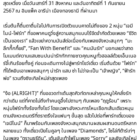
สุดเหวี่ยง เมื่อวันเสาร์ที่ 31 สิงหาคม และวันอาทิตย์ที่ 1 กันยายน
2567 ณ อิมแพ็ค อารีน่า เมืองทองธานี ที่ผ่านมา
เริ่มต้นก็ตื่นตาตื่นใจไปกับการเปิดตัวแบบคาดไม่ถึงของ 2 หนุ่ม “เจมี
ไนน์-โฟร์ท” ที่ขอพาคนดูวิ่งสู่ความสนุกแบบไร้ขีดจำกัดด้วยเพลง “ชีวิต
เป็นของเรา” แล้วเขย่าความมันส์ต่อเนื่องกับเพลงจังหวะสนุกๆ “มะ
ลึกกึ๊กกึ๋ยย์”, “Fan With Benefit” และ “คนมันรัก” บอกเลยว่าสาด
โมเมนต์ความแสบซนปนน่ารักทักทายชาวคุณหนูทั่วฮอลล์ด้วยเอ็นเนอ
ร์จี้เกินร้อยทั้งคู่ ก่อนจะเดินทางไปสู่พาร์ทโชว์เดี่ยว เริ่มต้นด้วย "โฟร์ท"
ที่ได้หยิบเอาเพลงสนุกๆ น่ารัก แสบ ซ่า ไม่ว่าจะเป็น “เจ้าหญิง”, “ฟ้ารัก
พ่อ” รวมถึงซิงเกิลใหม่ล่าสุดเพลง
“ง้อ (ALRIGHT)” ที่ขออวดท่าเต้นสุดคิวท์ตกเหล่าคุณหนูให้คลั่งรัก
กว่าเดิม แต่ที่คาดไม่ถึงทำคนดูอึ้งไปตามๆ กับเพลง “ฤดูร้อน” เพราะ
หนุ่มโฟร์ททั้งร้องทั้งโชว์ โดยเฉพาะจังหวะการโหนเชือกเส้นเดียวหมุน
ตามจังหวะดนตรีที่ตราตรึงใจแฟนๆ ขั้นสุด แล้วไปต่อที่พาร์ทเดี่ยวของ
“เจมีไนน์” ก็มาพร้อมกับเพลงจังหวะสนุกสนานผสมผสานดนตรีหลาก
หลายแนว ทั้งเดี่ยวเปียโนคูลๆ ในเพลง “Diamonds”, โซโล่กีต้าร์เท่ๆ
ในเพลง “ตราบธุรีดิน”, เต้นยับเท้าไฟในเพลง “Sorry” และซิงเกิลใหม่