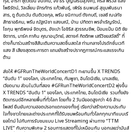
กุล, ฮาร์ท ชุติวัฒน์ จันเคน, จั๋ง ธีร์ บุญเสริมสุวงศ์), คริส พีรวัส แสง
โพธิรัตน์, วิลเลี่ยม จักรภัทร แก้วพันธุ์, เพิร์ธ ธนพนธ์ สุขุมพันธนา
สาร, ตู ต้นตะวัน ตันติเวชกุล, พรีม ชนิกานต์ ตังกบดี, เชลซี ณปภัช
สัทธาอธิคม, พรีม ณัฐณิชา แสงมณี, ป่าน ปทิตตา พรจำเริญรัตน์,
โชกุน พุทธิพงษ์ จิตบุตร, อังเปา โอชิริส สุวรรณชีพ, ป๋อมแป๋ม นิติ ชัย
ชิตาทร, มาร์ค ภาคิน คุณาอนุวิทย์, สตางค์ กิตติภพ เสรีวิชยสวัสดิ์” ที่
ต่างก็มาร่วมสร้างสีสันเติมความสดชื่นสดใส ท่ามกลางโปรดักชั่นเวที
แสง สี เสียงสุดตระการตา แถมยังสร้างปรากฎการณ์กระแสแรงเกิน
ต้าน
ส่งให้ #GFRunTheWorldConcertD1 ทะยานขึ้น X TRENDS
“อันดับ 1” ของโลก, ประเทศไทย, กัมพูชา, อินโดนีเซีย, มาเลเซีย,
เวียดนาม ส่วนในวันที่สอง #GFRunTheWorldConcertD2 พุ่งขึ้น
X TRENDS “อันดับ 1” ของโลก, ประเทศไทย, อินโดนีเซีย รวมทั้งยัง
ติดเทรนด์อีกหลายพื้นที่ทั่วโลก โดยทั้ง 2 วันมียอดสูงกว่า 4.6 ล้าน
โพสต์ ยืนยันความฮอตปรอทแตกของทั้งคู่ เรียกว่าสร้างความประทับ
ใจทั้งชาวไทยและต่างประเทศที่ได้รับชมพร้อมกันทั่วโลกทุกนาทีแบบเรี
ยลไทม์ ไปกับการรับชมแบบ Live Streaming ผ่านทาง “TTM
LIVE” กับความพิเศษ 2 รอบการแสดงที่ไม่เหมือนกัน บอกเลยว่ามันส์