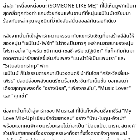
ล่าสุด “เหนื่อยหน่อยนะ (SOMEONE LIKE ME)” ที่ได้เห็นมูฟท์เม้นท์
สุดพลิ้วทุกท่วงท่า แถมด้วยท่อนแฟนชานท์ที่หนุ่มเจมีไนน์เตรียมมา
ร้องกับเหล่าคุณหนูชนิดที่ว่าดังลั่นสนั่นฮอลล์กันเลยทีเดียว
หลังจากนั้นก็เข้าสู่พาร์ทความหรรษากับแขกรับเชิญที่มาสร้างสีสันให้
สองหนุ่ม “เจมีไนน์-โฟร์ท” ไม่ว่าจะเป็นสาวๆ เหล่าคนสวยขาของหนุ่ม
โฟร์ท อย่าง “ตู-พรีม ชนิกานต์-เชลซี-พรีม ณัฐณิชา” ที่แท็คทีมกันมา
อวดความน่ารักสดใสขี้เล่นกับเพลง “แนะนำให้เป็นแฟนเรา” และ
“Situationship” ฟาก
เจมีไนน์ ก็ไม่ธรรมดายกมาเป็นวงดนตรี นำทีมโดย “คริส-วิลเลี่ยม-
เพิร์ธ” ปลดปล่อยพลังดนตรีชาวร็อกประชันกันเต็มขั้น บอกเลยว่า
เดือดสุดทุกเพลงทั้ง “อย่างน้อย”, “เพียงกระซิบ”, “Music Lover"
และ “คุกเข่า”
ต่อจากนั้นก็เข้าสู่พาร์ทของ Musical ที่ได้แก๊งเพื่อนซี้จากซีรีส์ “My
Love Mix-Up! เขียนรักด้วยยางลบ” อย่าง “ป่าน-โชกุน-อังเปา”
พร้อมแขกคนพิเศษมาร่วมแจมไม่ว่าจะเป็น “ป๋อมแป๋ม, มาร์ค, สตางค์”
ร่วมกันถ่ายทอดเรื่องราวสุดหรรษาทั้งฮาทั้งซึ้งตราตรึงทุกอารมณ์