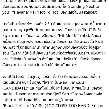
แล้วไปกรี๊ดกันให้สุดเสียงกับพาร์ทแดนซ์ของสองหนุ่มที่ขอเต้นยับโยก
สับแบบมาราธอนกับเพลงมันส์มากมายทั้ง “Standing Next to
you”, “Havana” และ “Hot To Hot” บอกเลยว่ามันส์สุดเหวี่ยง
มาถึงส่วนที่แตกต่างของทั้ง 2 วัน กับแขกรับเชิญสุดพิเศษที่ขึ้นเวทีมา
มอบความสนุกสุดฟินกันคนละแบบ เพราะวันแรก “เจมีไนน์” ก็คว้า
หนุ่ม “ธามไท” เจ้าของเพลงฮิตเพลง “Hit Me Up” มาโชว์สกิลเอว
พริ้วหวานกันสุดพลัง ก่อนจะประชันเสียงสุดคลาสิคในเวอร์ชั่น R&B
กับเพลง “ไส่ว่าสิบ่ทิ่มกัน” ที่ทำคนดูทึ่งกับความลงตัวของทั้งคู่สุดๆ
ส่วน “โฟร์ท” ก็ใส่เต็มไม่ยั้งเช่นกันจับมือตัวพ่อแร็ปเปอร์ “URBOYTJ”
ดวลแร็ปไฟลุกในเพลง “ทะลึ่ง” และ “ซุปเปอร์ไซย่า” เรียกว่าเดือดสุด
ถึงใจ ส่วนใครมาชมในวันอาทิตย์ก็ได้พบกับหนุ่มๆ
วง BUS (มาร์ค, จินวุค, ภู, ฮาร์ท, จั๋ง ธีร์) ที่มาร่วมแจมออกสเต็ปท่า
เต้นแสนน่ารักน่าเอ็นดูกับ “โฟร์ท” ในเพลง “เทคะแนน
(CANDIDATE)” และ “แค่ไหนแค่นั้น” ในขณะที่ “เจมีไนน์” ขอควง
ศิลปินหนุ่มฮอตมากความสามารถ “Jeff Satur” อวดพลังเสียงหล่อ
แฝงความเท่โปรยเสน่ห์กระแทกใจคนดูในเพลง
“Black Tie” และ “ใกล้เกิน (TOO CLOSE TOO HANDLE)” จาก