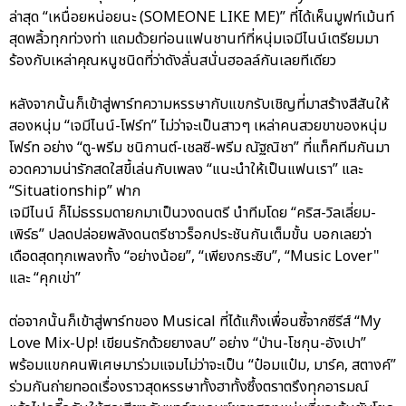
ล่าสุด “เหนื่อยหน่อยนะ (SOMEONE LIKE ME)” ที่ได้เห็นมูฟท์เม้นท์
สุดพลิ้วทุกท่วงท่า แถมด้วยท่อนแฟนชานท์ที่หนุ่มเจมีไนน์เตรียมมา
ร้องกับเหล่าคุณหนูชนิดที่ว่าดังลั่นสนั่นฮอลล์กันเลยทีเดียว
หลังจากนั้นก็เข้าสู่พาร์ทความหรรษากับแขกรับเชิญที่มาสร้างสีสันให้
สองหนุ่ม “เจมีไนน์-โฟร์ท” ไม่ว่าจะเป็นสาวๆ เหล่าคนสวยขาของหนุ่ม
โฟร์ท อย่าง “ตู-พรีม ชนิกานต์-เชลซี-พรีม ณัฐณิชา” ที่แท็คทีมกันมา
อวดความน่ารักสดใสขี้เล่นกับเพลง “แนะนำให้เป็นแฟนเรา” และ
“Situationship” ฟาก
เจมีไนน์ ก็ไม่ธรรมดายกมาเป็นวงดนตรี นำทีมโดย “คริส-วิลเลี่ยม-
เพิร์ธ” ปลดปล่อยพลังดนตรีชาวร็อกประชันกันเต็มขั้น บอกเลยว่า
เดือดสุดทุกเพลงทั้ง “อย่างน้อย”, “เพียงกระซิบ”, “Music Lover"
และ “คุกเข่า”
ต่อจากนั้นก็เข้าสู่พาร์ทของ Musical ที่ได้แก๊งเพื่อนซี้จากซีรีส์ “My
Love Mix-Up! เขียนรักด้วยยางลบ” อย่าง “ป่าน-โชกุน-อังเปา”
พร้อมแขกคนพิเศษมาร่วมแจมไม่ว่าจะเป็น “ป๋อมแป๋ม, มาร์ค, สตางค์”
ร่วมกันถ่ายทอดเรื่องราวสุดหรรษาทั้งฮาทั้งซึ้งตราตรึงทุกอารมณ์