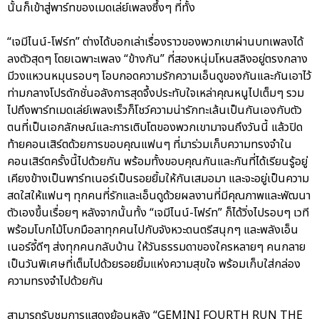
นั้นก็เข้าสู่พาร์ทของเมดเล่ย์เพลงซึ้งๆ ที่ทั้ง
“เจมีไนน์-โฟร์ท” ต่างได้บอกเล่าเรื่องราวของพวกเขาผ่านบทเพลงได้
ลงตัวสุดๆ โดยเฉพาะเพลง “ข้างกัน” ที่สองหนุ่มโหนสลิงอยู่ตรงกลาง
มีวงแหวนหมุนรอบๆ โอบกอดความรักความเอ็นดูของกันและกันเอาไว้
ท่ามกลางโปรดักชั่นอลังการสุดจึ้งประทับใจเหล่าคุณหนูไปเต็มๆ รวม
ไปถึงพาร์ทเมดเล่ย์เพลงเร็วก็โชว์ความน่ารักทะเล้นเป็นกันเองกับตัว
ตนที่เป็นเอกลักษณ์และการเติบโตของพวกเขามาจนถึงวันนี้ แล้วปิด
ท้ายคอนเสิร์ตด้วยการขอบคุณแฟนๆ ที่มาร่วมเก็บความทรงจำใน
คอนเสิร์ตครั้งนี้ไปด้วยกัน พร้อมทั้งขอบคุณกันและกันที่ได้เรียนรู้อยู่
เคียงข้างเป็นพาร์ทเนอร์เป็นรอยยิ้มให้กันเสมอมา และจะอยู่เป็นความ
สดใสให้แฟนๆ ทุกคนที่รักและเอ็นดูด้วยผลงานที่มีคุณภาพและพัฒนา
ตัวเองขึ้นเรื่อยๆ หลังจากนั้นทั้ง “เจมีไนน์-โฟร์ท” ก็ได้วิ่งไปรอบๆ เวที
พร้อมโบกไม้โบกมือลาทุกคนไปกับจังหวะดนตรีสนุกๆ และพลังเอ็น
เนอร์จี้ดีๆ ส่งทุกคนกลับบ้าน ให้วันธรรมดาของใครหลายๆ คนกลาย
เป็นวันพิเศษที่เต็มไปด้วยรอยยิ้มแห่งความสุขใจ พร้อมเก็บใส่กล่อง
ความทรงจำไปด้วยกัน
สามารถรับชมการแสดงย้อนหลัง “GEMINI FOURTH RUN THE