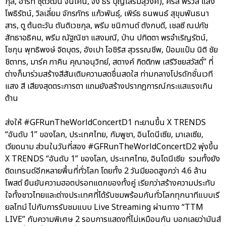
กุล, ฮาร์ท ชุติวัฒน์ จันเคน, จั๋ง ธีร์ บุญเสริมสุวงศ์), คริส พีรวัส แสง
โพธิรัตน์, วิลเลี่ยม จักรภัทร แก้วพันธุ์, เพิร์ธ ธนพนธ์ สุขุมพันธนา
สาร, ตู ต้นตะวัน ตันติเวชกุล, พรีม ชนิกานต์ ตังกบดี, เชลซี ณปภัช
สัทธาอธิคม, พรีม ณัฐณิชา แสงมณี, ป่าน ปทิตตา พรจำเริญรัตน์,
โชกุน พุทธิพงษ์ จิตบุตร, อังเปา โอชิริส สุวรรณชีพ, ป๋อมแป๋ม นิติ ชัย
ชิตาทร, มาร์ค ภาคิน คุณาอนุวิทย์, สตางค์ กิตติภพ เสรีวิชยสวัสดิ์” ที่
ต่างก็มาร่วมสร้างสีสันเติมความสดชื่นสดใส ท่ามกลางโปรดักชั่นเวที
แสง สี เสียงสุดตระการตา แถมยังสร้างปรากฎการณ์กระแสแรงเกิน
ต้าน
ส่งให้ #GFRunTheWorldConcertD1 ทะยานขึ้น X TRENDS
“อันดับ 1” ของโลก, ประเทศไทย, กัมพูชา, อินโดนีเซีย, มาเลเซีย,
เวียดนาม ส่วนในวันที่สอง #GFRunTheWorldConcertD2 พุ่งขึ้น
X TRENDS “อันดับ 1” ของโลก, ประเทศไทย, อินโดนีเซีย รวมทั้งยัง
ติดเทรนด์อีกหลายพื้นที่ทั่วโลก โดยทั้ง 2 วันมียอดสูงกว่า 4.6 ล้าน
โพสต์ ยืนยันความฮอตปรอทแตกของทั้งคู่ เรียกว่าสร้างความประทับ
ใจทั้งชาวไทยและต่างประเทศที่ได้รับชมพร้อมกันทั่วโลกทุกนาทีแบบเรี
ยลไทม์ ไปกับการรับชมแบบ Live Streaming ผ่านทาง “TTM
LIVE” กับความพิเศษ 2 รอบการแสดงที่ไม่เหมือนกัน บอกเลยว่ามันส์