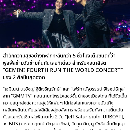
สำลักความสุขอย่างทะลักทะล้นกว่า 5 ชั่วโมงเต็มชนิดที่ว่า
ฟูลฟีลข้ามวันข้ามคืนกันเลยทีเดียว สำหรับคอนเสิร์ต
“GEMINI FOURTH RUN THE WORLD CONCERT”
ของ 2 ศิลปินสุดฮอต
“เจมีไนน์ นรวิชญ์ ฐิติเจริญรักษ์” และ “โฟร์ท ณัฐวรรธน์ จิโรชน์ธิกุล”
จาก “GMMTV” คอนเทนต์โพรไวเดอร์ชั้นนำของเมืองไทย ที่ได้จัดเต็ม
ความสนุกส่งต่อความสุขให้แฟนๆ ได้ท่องโลกแห่งความบันเทิง
เพลิดเพลินไปกับแสงสีเสียงสุดอลังการ พร้อมเสริมทัพความตื่นเต้น
ด้วยแขกรับเชิญสุดพิเศษทั้ง 2 วัน “Jeff Satur, ธามไท, URBOYTJ,
วง BUS (มาร์ค กฤษณ์ กัญจนาทิพย์, จินวุค คิม, ภู ธัชชัย ลิ้มปัญญา