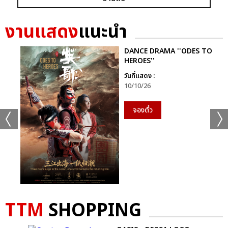
งานแสดง
แนะนำ
DANCE DRAMA ''ODES TO
HEROES''
วันที่แสดง :
10/10/26
+19
จองตั๋ว
ดูรูปทั้งหมด
เเท็กที่เกี่ยวข้อง :
เจมีไนน์-โฟร์ท
TTM
SHOPPING
GEMINI FOURTH RUN THE WORLD CONCERT