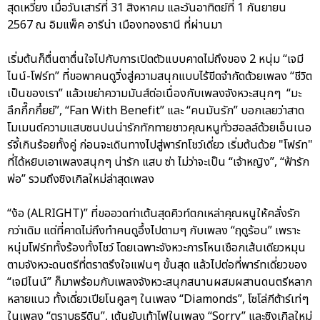
สุดเหวี่ยง เมื่อวันเสาร์ที่ 31 สิงหาคม และวันอาทิตย์ที่ 1 กันยายน
2567 ณ อิมแพ็ค อารีน่า เมืองทองธานี ที่ผ่านมา
เริ่มต้นก็ตื่นตาตื่นใจไปกับการเปิดตัวแบบคาดไม่ถึงของ 2 หนุ่ม “เจมี
ไนน์-โฟร์ท” ที่ขอพาคนดูวิ่งสู่ความสนุกแบบไร้ขีดจำกัดด้วยเพลง “ชีวิต
เป็นของเรา” แล้วเขย่าความมันส์ต่อเนื่องกับเพลงจังหวะสนุกๆ “มะ
ลึกกึ๊กกึ๋ยย์”, “Fan With Benefit” และ “คนมันรัก” บอกเลยว่าสาด
โมเมนต์ความแสบซนปนน่ารักทักทายชาวคุณหนูทั่วฮอลล์ด้วยเอ็นเนอ
ร์จี้เกินร้อยทั้งคู่ ก่อนจะเดินทางไปสู่พาร์ทโชว์เดี่ยว เริ่มต้นด้วย "โฟร์ท"
ที่ได้หยิบเอาเพลงสนุกๆ น่ารัก แสบ ซ่า ไม่ว่าจะเป็น “เจ้าหญิง”, “ฟ้ารัก
พ่อ” รวมถึงซิงเกิลใหม่ล่าสุดเพลง
“ง้อ (ALRIGHT)” ที่ขออวดท่าเต้นสุดคิวท์ตกเหล่าคุณหนูให้คลั่งรัก
กว่าเดิม แต่ที่คาดไม่ถึงทำคนดูอึ้งไปตามๆ กับเพลง “ฤดูร้อน” เพราะ
หนุ่มโฟร์ททั้งร้องทั้งโชว์ โดยเฉพาะจังหวะการโหนเชือกเส้นเดียวหมุน
ตามจังหวะดนตรีที่ตราตรึงใจแฟนๆ ขั้นสุด แล้วไปต่อที่พาร์ทเดี่ยวของ
“เจมีไนน์” ก็มาพร้อมกับเพลงจังหวะสนุกสนานผสมผสานดนตรีหลาก
หลายแนว ทั้งเดี่ยวเปียโนคูลๆ ในเพลง “Diamonds”, โซโล่กีต้าร์เท่ๆ
ในเพลง “ตราบธุรีดิน”, เต้นยับเท้าไฟในเพลง “Sorry” และซิงเกิลใหม่