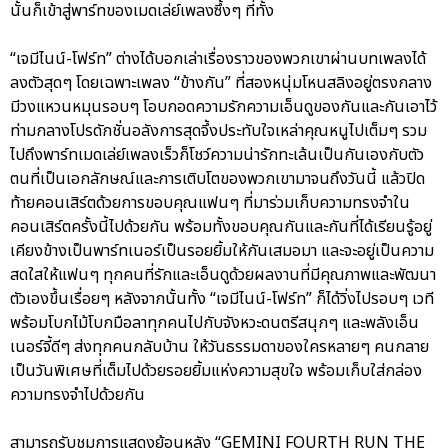
นั้นก็เข้าสู่พาร์ทของเมดเล่ย์เพลงซึ้งๆ ที่ทั้ง
“เจมีไนน์-โฟร์ท” ต่างได้บอกเล่าเรื่องราวของพวกเขาผ่านบทเพลงได้
ลงตัวสุดๆ โดยเฉพาะเพลง “ข้างกัน” ที่สองหนุ่มโหนสลิงอยู่ตรงกลาง
มีวงแหวนหมุนรอบๆ โอบกอดความรักความเอ็นดูของกันและกันเอาไว้
ท่ามกลางโปรดักชั่นอลังการสุดจึ้งประทับใจเหล่าคุณหนูไปเต็มๆ รวม
ไปถึงพาร์ทเมดเล่ย์เพลงเร็วก็โชว์ความน่ารักทะเล้นเป็นกันเองกับตัว
ตนที่เป็นเอกลักษณ์และการเติบโตของพวกเขามาจนถึงวันนี้ แล้วปิด
ท้ายคอนเสิร์ตด้วยการขอบคุณแฟนๆ ที่มาร่วมเก็บความทรงจำใน
คอนเสิร์ตครั้งนี้ไปด้วยกัน พร้อมทั้งขอบคุณกันและกันที่ได้เรียนรู้อยู่
เคียงข้างเป็นพาร์ทเนอร์เป็นรอยยิ้มให้กันเสมอมา และจะอยู่เป็นความ
สดใสให้แฟนๆ ทุกคนที่รักและเอ็นดูด้วยผลงานที่มีคุณภาพและพัฒนา
ตัวเองขึ้นเรื่อยๆ หลังจากนั้นทั้ง “เจมีไนน์-โฟร์ท” ก็ได้วิ่งไปรอบๆ เวที
พร้อมโบกไม้โบกมือลาทุกคนไปกับจังหวะดนตรีสนุกๆ และพลังเอ็น
เนอร์จี้ดีๆ ส่งทุกคนกลับบ้าน ให้วันธรรมดาของใครหลายๆ คนกลาย
เป็นวันพิเศษที่เต็มไปด้วยรอยยิ้มแห่งความสุขใจ พร้อมเก็บใส่กล่อง
ความทรงจำไปด้วยกัน
สามารถรับชมการแสดงย้อนหลัง “GEMINI FOURTH RUN THE