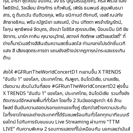
กุล, ฮาร์ท ชุติวัฒน์ จันเคน, จั๋ง ธีร์ บุญเสริมสุวงศ์), คริส พีรวัส แสง
โพธิรัตน์, วิลเลี่ยม จักรภัทร แก้วพันธุ์, เพิร์ธ ธนพนธ์ สุขุมพันธนา
สาร, ตู ต้นตะวัน ตันติเวชกุล, พรีม ชนิกานต์ ตังกบดี, เชลซี ณปภัช
สัทธาอธิคม, พรีม ณัฐณิชา แสงมณี, ป่าน ปทิตตา พรจำเริญรัตน์,
โชกุน พุทธิพงษ์ จิตบุตร, อังเปา โอชิริส สุวรรณชีพ, ป๋อมแป๋ม นิติ ชัย
ชิตาทร, มาร์ค ภาคิน คุณาอนุวิทย์, สตางค์ กิตติภพ เสรีวิชยสวัสดิ์” ที่
ต่างก็มาร่วมสร้างสีสันเติมความสดชื่นสดใส ท่ามกลางโปรดักชั่นเวที
แสง สี เสียงสุดตระการตา แถมยังสร้างปรากฎการณ์กระแสแรงเกิน
ต้าน
ส่งให้ #GFRunTheWorldConcertD1 ทะยานขึ้น X TRENDS
“อันดับ 1” ของโลก, ประเทศไทย, กัมพูชา, อินโดนีเซีย, มาเลเซีย,
เวียดนาม ส่วนในวันที่สอง #GFRunTheWorldConcertD2 พุ่งขึ้น
X TRENDS “อันดับ 1” ของโลก, ประเทศไทย, อินโดนีเซีย รวมทั้งยัง
ติดเทรนด์อีกหลายพื้นที่ทั่วโลก โดยทั้ง 2 วันมียอดสูงกว่า 4.6 ล้าน
โพสต์ ยืนยันความฮอตปรอทแตกของทั้งคู่ เรียกว่าสร้างความประทับ
ใจทั้งชาวไทยและต่างประเทศที่ได้รับชมพร้อมกันทั่วโลกทุกนาทีแบบเรี
ยลไทม์ ไปกับการรับชมแบบ Live Streaming ผ่านทาง “TTM
LIVE” กับความพิเศษ 2 รอบการแสดงที่ไม่เหมือนกัน บอกเลยว่ามันส์