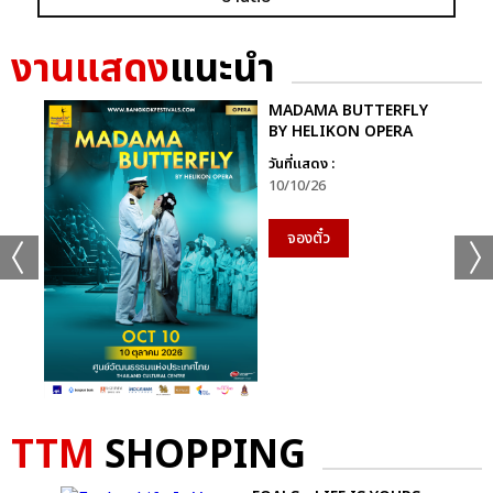
งานแสดง
แนะนำ
MADAMA BUTTERFLY
BY HELIKON OPERA
วันที่แสดง :
10/10/26
+19
จองตั๋ว
ดูรูปทั้งหมด
เเท็กที่เกี่ยวข้อง :
เจมีไนน์-โฟร์ท
TTM
SHOPPING
GEMINI FOURTH RUN THE WORLD CONCERT