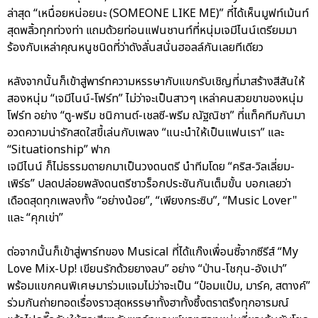
ล่าสุด “เหนื่อยหน่อยนะ (SOMEONE LIKE ME)” ที่ได้เห็นมูฟท์เม้นท์
สุดพลิ้วทุกท่วงท่า แถมด้วยท่อนแฟนชานท์ที่หนุ่มเจมีไนน์เตรียมมา
ร้องกับเหล่าคุณหนูชนิดที่ว่าดังลั่นสนั่นฮอลล์กันเลยทีเดียว
หลังจากนั้นก็เข้าสู่พาร์ทความหรรษากับแขกรับเชิญที่มาสร้างสีสันให้
สองหนุ่ม “เจมีไนน์-โฟร์ท” ไม่ว่าจะเป็นสาวๆ เหล่าคนสวยขาของหนุ่ม
โฟร์ท อย่าง “ตู-พรีม ชนิกานต์-เชลซี-พรีม ณัฐณิชา” ที่แท็คทีมกันมา
อวดความน่ารักสดใสขี้เล่นกับเพลง “แนะนำให้เป็นแฟนเรา” และ
“Situationship” ฟาก
เจมีไนน์ ก็ไม่ธรรมดายกมาเป็นวงดนตรี นำทีมโดย “คริส-วิลเลี่ยม-
เพิร์ธ” ปลดปล่อยพลังดนตรีชาวร็อกประชันกันเต็มขั้น บอกเลยว่า
เดือดสุดทุกเพลงทั้ง “อย่างน้อย”, “เพียงกระซิบ”, “Music Lover"
และ “คุกเข่า”
ต่อจากนั้นก็เข้าสู่พาร์ทของ Musical ที่ได้แก๊งเพื่อนซี้จากซีรีส์ “My
Love Mix-Up! เขียนรักด้วยยางลบ” อย่าง “ป่าน-โชกุน-อังเปา”
พร้อมแขกคนพิเศษมาร่วมแจมไม่ว่าจะเป็น “ป๋อมแป๋ม, มาร์ค, สตางค์”
ร่วมกันถ่ายทอดเรื่องราวสุดหรรษาทั้งฮาทั้งซึ้งตราตรึงทุกอารมณ์