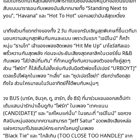
แล้วไปกรี๊ดกันให้สุดเสียงกับพาร์ทแดนซ์ของสองหนุ่มที่ขอเต้นยับโยก
สับแบบมาราธอนกับเพลงมันส์มากมายทั้ง “Standing Next to
you”, “Havana” และ “Hot To Hot” บอกเลยว่ามันส์สุดเหวี่ยง
มาถึงส่วนที่แตกต่างของทั้ง 2 วัน กับแขกรับเชิญสุดพิเศษที่ขึ้นเวทีมา
มอบความสนุกสุดฟินกันคนละแบบ เพราะวันแรก “เจมีไนน์” ก็คว้า
หนุ่ม “ธามไท” เจ้าของเพลงฮิตเพลง “Hit Me Up” มาโชว์สกิลเอว
พริ้วหวานกันสุดพลัง ก่อนจะประชันเสียงสุดคลาสิคในเวอร์ชั่น R&B
กับเพลง “ไส่ว่าสิบ่ทิ่มกัน” ที่ทำคนดูทึ่งกับความลงตัวของทั้งคู่สุดๆ
ส่วน “โฟร์ท” ก็ใส่เต็มไม่ยั้งเช่นกันจับมือตัวพ่อแร็ปเปอร์ “URBOYTJ”
ดวลแร็ปไฟลุกในเพลง “ทะลึ่ง” และ “ซุปเปอร์ไซย่า” เรียกว่าเดือดสุด
ถึงใจ ส่วนใครมาชมในวันอาทิตย์ก็ได้พบกับหนุ่มๆ
วง BUS (มาร์ค, จินวุค, ภู, ฮาร์ท, จั๋ง ธีร์) ที่มาร่วมแจมออกสเต็ปท่า
เต้นแสนน่ารักน่าเอ็นดูกับ “โฟร์ท” ในเพลง “เทคะแนน
(CANDIDATE)” และ “แค่ไหนแค่นั้น” ในขณะที่ “เจมีไนน์” ขอควง
ศิลปินหนุ่มฮอตมากความสามารถ “Jeff Satur” อวดพลังเสียงหล่อ
แฝงความเท่โปรยเสน่ห์กระแทกใจคนดูในเพลง
“Black Tie” และ “ใกล้เกิน (TOO CLOSE TOO HANDLE)” จาก