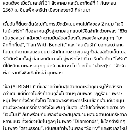
สุดเหวี่ยง เมื่อวันเสาร์ที่ 31 สิงหาคม และวันอาทิตย์ที่ 1 กันยายน
2567 ณ อิมแพ็ค อารีน่า เมืองทองธานี ที่ผ่านมา
เริ่มต้นก็ตื่นตาตื่นใจไปกับการเปิดตัวแบบคาดไม่ถึงของ 2 หนุ่ม “เจมี
ไนน์-โฟร์ท” ที่ขอพาคนดูวิ่งสู่ความสนุกแบบไร้ขีดจำกัดด้วยเพลง “ชีวิต
เป็นของเรา” แล้วเขย่าความมันส์ต่อเนื่องกับเพลงจังหวะสนุกๆ “มะ
ลึกกึ๊กกึ๋ยย์”, “Fan With Benefit” และ “คนมันรัก” บอกเลยว่าสาด
โมเมนต์ความแสบซนปนน่ารักทักทายชาวคุณหนูทั่วฮอลล์ด้วยเอ็นเนอ
ร์จี้เกินร้อยทั้งคู่ ก่อนจะเดินทางไปสู่พาร์ทโชว์เดี่ยว เริ่มต้นด้วย "โฟร์ท"
ที่ได้หยิบเอาเพลงสนุกๆ น่ารัก แสบ ซ่า ไม่ว่าจะเป็น “เจ้าหญิง”, “ฟ้ารัก
พ่อ” รวมถึงซิงเกิลใหม่ล่าสุดเพลง
“ง้อ (ALRIGHT)” ที่ขออวดท่าเต้นสุดคิวท์ตกเหล่าคุณหนูให้คลั่งรัก
กว่าเดิม แต่ที่คาดไม่ถึงทำคนดูอึ้งไปตามๆ กับเพลง “ฤดูร้อน” เพราะ
หนุ่มโฟร์ททั้งร้องทั้งโชว์ โดยเฉพาะจังหวะการโหนเชือกเส้นเดียวหมุน
ตามจังหวะดนตรีที่ตราตรึงใจแฟนๆ ขั้นสุด แล้วไปต่อที่พาร์ทเดี่ยวของ
“เจมีไนน์” ก็มาพร้อมกับเพลงจังหวะสนุกสนานผสมผสานดนตรีหลาก
หลายแนว ทั้งเดี่ยวเปียโนคูลๆ ในเพลง “Diamonds”, โซโล่กีต้าร์เท่ๆ
ในเพลง “ตราบธุรีดิน”, เต้นยับเท้าไฟในเพลง “Sorry” และซิงเกิลใหม่