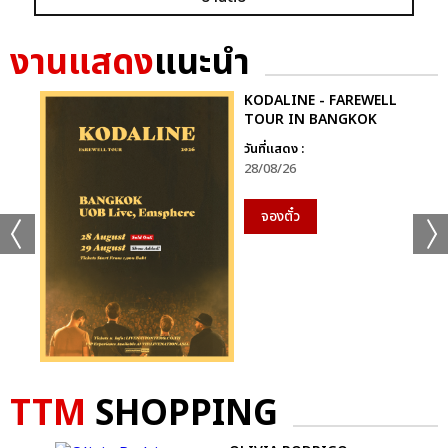
งานแสดง
แนะนำ
KODALINE - FAREWELL
TOUR IN BANGKOK
วันที่แสดง :
28/08/26
+19
จองตั๋ว
ดูรูปทั้งหมด
เเท็กที่เกี่ยวข้อง :
เจมีไนน์-โฟร์ท
TTM
SHOPPING
GEMINI FOURTH RUN THE WORLD CONCERT