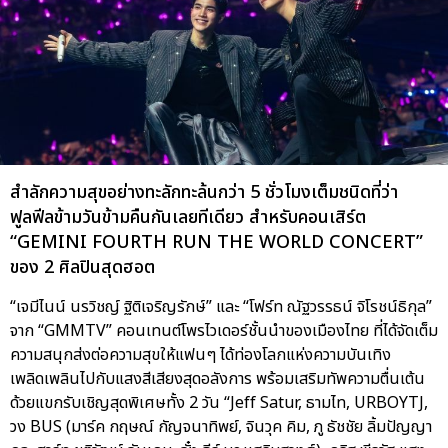
สำลักความสุขอย่างทะลักทะล้นกว่า 5 ชั่วโมงเต็มชนิดที่ว่า
ฟูลฟีลข้ามวันข้ามคืนกันเลยทีเดียว สำหรับคอนเสิร์ต
“GEMINI FOURTH RUN THE WORLD CONCERT”
ของ 2 ศิลปินสุดฮอต
“เจมีไนน์ นรวิชญ์ ฐิติเจริญรักษ์” และ “โฟร์ท ณัฐวรรธน์ จิโรชน์ธิกุล”
จาก “GMMTV” คอนเทนต์โพรไวเดอร์ชั้นนำของเมืองไทย ที่ได้จัดเต็ม
ความสนุกส่งต่อความสุขให้แฟนๆ ได้ท่องโลกแห่งความบันเทิง
เพลิดเพลินไปกับแสงสีเสียงสุดอลังการ พร้อมเสริมทัพความตื่นเต้น
ด้วยแขกรับเชิญสุดพิเศษทั้ง 2 วัน “Jeff Satur, ธามไท, URBOYTJ,
วง BUS (มาร์ค กฤษณ์ กัญจนาทิพย์, จินวุค คิม, ภู ธัชชัย ลิ้มปัญญา