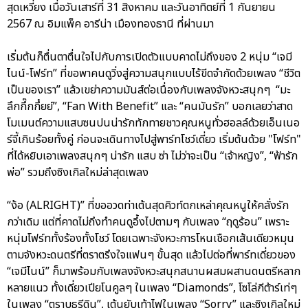
สุดเหวี่ยง เมื่อวันเสาร์ที่ 31 สิงหาคม และวันอาทิตย์ที่ 1 กันยายน
2567 ณ อิมแพ็ค อารีน่า เมืองทองธานี ที่ผ่านมา
เริ่มต้นก็ตื่นตาตื่นใจไปกับการเปิดตัวแบบคาดไม่ถึงของ 2 หนุ่ม “เจมี
ไนน์-โฟร์ท” ที่ขอพาคนดูวิ่งสู่ความสนุกแบบไร้ขีดจำกัดด้วยเพลง “ชีวิต
เป็นของเรา” แล้วเขย่าความมันส์ต่อเนื่องกับเพลงจังหวะสนุกๆ “มะ
ลึกกึ๊กกึ๋ยย์”, “Fan With Benefit” และ “คนมันรัก” บอกเลยว่าสาด
โมเมนต์ความแสบซนปนน่ารักทักทายชาวคุณหนูทั่วฮอลล์ด้วยเอ็นเนอ
ร์จี้เกินร้อยทั้งคู่ ก่อนจะเดินทางไปสู่พาร์ทโชว์เดี่ยว เริ่มต้นด้วย "โฟร์ท"
ที่ได้หยิบเอาเพลงสนุกๆ น่ารัก แสบ ซ่า ไม่ว่าจะเป็น “เจ้าหญิง”, “ฟ้ารัก
พ่อ” รวมถึงซิงเกิลใหม่ล่าสุดเพลง
“ง้อ (ALRIGHT)” ที่ขออวดท่าเต้นสุดคิวท์ตกเหล่าคุณหนูให้คลั่งรัก
กว่าเดิม แต่ที่คาดไม่ถึงทำคนดูอึ้งไปตามๆ กับเพลง “ฤดูร้อน” เพราะ
หนุ่มโฟร์ททั้งร้องทั้งโชว์ โดยเฉพาะจังหวะการโหนเชือกเส้นเดียวหมุน
ตามจังหวะดนตรีที่ตราตรึงใจแฟนๆ ขั้นสุด แล้วไปต่อที่พาร์ทเดี่ยวของ
“เจมีไนน์” ก็มาพร้อมกับเพลงจังหวะสนุกสนานผสมผสานดนตรีหลาก
หลายแนว ทั้งเดี่ยวเปียโนคูลๆ ในเพลง “Diamonds”, โซโล่กีต้าร์เท่ๆ
ในเพลง “ตราบธุรีดิน”, เต้นยับเท้าไฟในเพลง “Sorry” และซิงเกิลใหม่