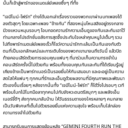
นั้นก็เข้าสู่พาร์ทของเมดเล่ย์เพลงซึ้งๆ ที่ทั้ง
“เจมีไนน์-โฟร์ท” ต่างได้บอกเล่าเรื่องราวของพวกเขาผ่านบทเพลงได้
ลงตัวสุดๆ โดยเฉพาะเพลง “ข้างกัน” ที่สองหนุ่มโหนสลิงอยู่ตรงกลาง
มีวงแหวนหมุนรอบๆ โอบกอดความรักความเอ็นดูของกันและกันเอาไว้
ท่ามกลางโปรดักชั่นอลังการสุดจึ้งประทับใจเหล่าคุณหนูไปเต็มๆ รวม
ไปถึงพาร์ทเมดเล่ย์เพลงเร็วก็โชว์ความน่ารักทะเล้นเป็นกันเองกับตัว
ตนที่เป็นเอกลักษณ์และการเติบโตของพวกเขามาจนถึงวันนี้ แล้วปิด
ท้ายคอนเสิร์ตด้วยการขอบคุณแฟนๆ ที่มาร่วมเก็บความทรงจำใน
คอนเสิร์ตครั้งนี้ไปด้วยกัน พร้อมทั้งขอบคุณกันและกันที่ได้เรียนรู้อยู่
เคียงข้างเป็นพาร์ทเนอร์เป็นรอยยิ้มให้กันเสมอมา และจะอยู่เป็นความ
สดใสให้แฟนๆ ทุกคนที่รักและเอ็นดูด้วยผลงานที่มีคุณภาพและพัฒนา
ตัวเองขึ้นเรื่อยๆ หลังจากนั้นทั้ง “เจมีไนน์-โฟร์ท” ก็ได้วิ่งไปรอบๆ เวที
พร้อมโบกไม้โบกมือลาทุกคนไปกับจังหวะดนตรีสนุกๆ และพลังเอ็น
เนอร์จี้ดีๆ ส่งทุกคนกลับบ้าน ให้วันธรรมดาของใครหลายๆ คนกลาย
เป็นวันพิเศษที่เต็มไปด้วยรอยยิ้มแห่งความสุขใจ พร้อมเก็บใส่กล่อง
ความทรงจำไปด้วยกัน
สามารถรับชมการแสดงย้อนหลัง “GEMINI FOURTH RUN THE