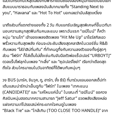
แล้วไปกรี๊ดกันให้สุดเสียงกับพาร์ทแดนซ์ของสองหนุ่มที่ขอเต้นยับโยก
สับแบบมาราธอนกับเพลงมันส์มากมายทั้ง “Standing Next to
you”, “Havana” และ “Hot To Hot” บอกเลยว่ามันส์สุดเหวี่ยง
มาถึงส่วนที่แตกต่างของทั้ง 2 วัน กับแขกรับเชิญสุดพิเศษที่ขึ้นเวทีมา
มอบความสนุกสุดฟินกันคนละแบบ เพราะวันแรก “เจมีไนน์” ก็คว้า
หนุ่ม “ธามไท” เจ้าของเพลงฮิตเพลง “Hit Me Up” มาโชว์สกิลเอว
พริ้วหวานกันสุดพลัง ก่อนจะประชันเสียงสุดคลาสิคในเวอร์ชั่น R&B
กับเพลง “ไส่ว่าสิบ่ทิ่มกัน” ที่ทำคนดูทึ่งกับความลงตัวของทั้งคู่สุดๆ
ส่วน “โฟร์ท” ก็ใส่เต็มไม่ยั้งเช่นกันจับมือตัวพ่อแร็ปเปอร์ “URBOYTJ”
ดวลแร็ปไฟลุกในเพลง “ทะลึ่ง” และ “ซุปเปอร์ไซย่า” เรียกว่าเดือดสุด
ถึงใจ ส่วนใครมาชมในวันอาทิตย์ก็ได้พบกับหนุ่มๆ
วง BUS (มาร์ค, จินวุค, ภู, ฮาร์ท, จั๋ง ธีร์) ที่มาร่วมแจมออกสเต็ปท่า
เต้นแสนน่ารักน่าเอ็นดูกับ “โฟร์ท” ในเพลง “เทคะแนน
(CANDIDATE)” และ “แค่ไหนแค่นั้น” ในขณะที่ “เจมีไนน์” ขอควง
ศิลปินหนุ่มฮอตมากความสามารถ “Jeff Satur” อวดพลังเสียงหล่อ
แฝงความเท่โปรยเสน่ห์กระแทกใจคนดูในเพลง
“Black Tie” และ “ใกล้เกิน (TOO CLOSE TOO HANDLE)” จาก