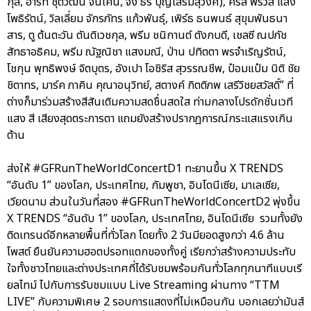
กุล, ฮาร์ท ชุติวัฒน์ จันเคน, จั๋ง ธีร์ บุญเสริมสุวงศ์), คริส พีรวัส แสง
โพธิรัตน์, วิลเลี่ยม จักรภัทร แก้วพันธุ์, เพิร์ธ ธนพนธ์ สุขุมพันธนา
สาร, ตู ต้นตะวัน ตันติเวชกุล, พรีม ชนิกานต์ ตังกบดี, เชลซี ณปภัช
สัทธาอธิคม, พรีม ณัฐณิชา แสงมณี, ป่าน ปทิตตา พรจำเริญรัตน์,
โชกุน พุทธิพงษ์ จิตบุตร, อังเปา โอชิริส สุวรรณชีพ, ป๋อมแป๋ม นิติ ชัย
ชิตาทร, มาร์ค ภาคิน คุณาอนุวิทย์, สตางค์ กิตติภพ เสรีวิชยสวัสดิ์” ที่
ต่างก็มาร่วมสร้างสีสันเติมความสดชื่นสดใส ท่ามกลางโปรดักชั่นเวที
แสง สี เสียงสุดตระการตา แถมยังสร้างปรากฎการณ์กระแสแรงเกิน
ต้าน
ส่งให้ #GFRunTheWorldConcertD1 ทะยานขึ้น X TRENDS
“อันดับ 1” ของโลก, ประเทศไทย, กัมพูชา, อินโดนีเซีย, มาเลเซีย,
เวียดนาม ส่วนในวันที่สอง #GFRunTheWorldConcertD2 พุ่งขึ้น
X TRENDS “อันดับ 1” ของโลก, ประเทศไทย, อินโดนีเซีย รวมทั้งยัง
ติดเทรนด์อีกหลายพื้นที่ทั่วโลก โดยทั้ง 2 วันมียอดสูงกว่า 4.6 ล้าน
โพสต์ ยืนยันความฮอตปรอทแตกของทั้งคู่ เรียกว่าสร้างความประทับ
ใจทั้งชาวไทยและต่างประเทศที่ได้รับชมพร้อมกันทั่วโลกทุกนาทีแบบเรี
ยลไทม์ ไปกับการรับชมแบบ Live Streaming ผ่านทาง “TTM
LIVE” กับความพิเศษ 2 รอบการแสดงที่ไม่เหมือนกัน บอกเลยว่ามันส์