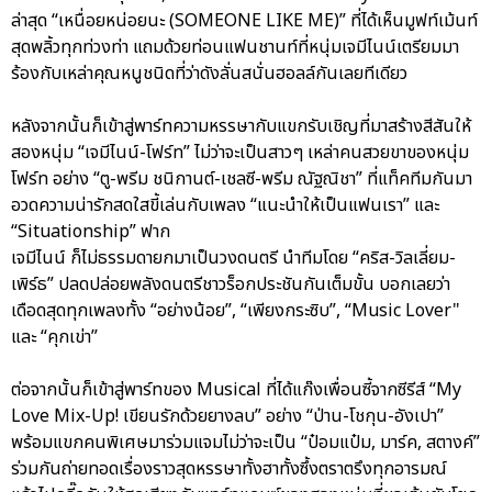
ล่าสุด “เหนื่อยหน่อยนะ (SOMEONE LIKE ME)” ที่ได้เห็นมูฟท์เม้นท์
สุดพลิ้วทุกท่วงท่า แถมด้วยท่อนแฟนชานท์ที่หนุ่มเจมีไนน์เตรียมมา
ร้องกับเหล่าคุณหนูชนิดที่ว่าดังลั่นสนั่นฮอลล์กันเลยทีเดียว
หลังจากนั้นก็เข้าสู่พาร์ทความหรรษากับแขกรับเชิญที่มาสร้างสีสันให้
สองหนุ่ม “เจมีไนน์-โฟร์ท” ไม่ว่าจะเป็นสาวๆ เหล่าคนสวยขาของหนุ่ม
โฟร์ท อย่าง “ตู-พรีม ชนิกานต์-เชลซี-พรีม ณัฐณิชา” ที่แท็คทีมกันมา
อวดความน่ารักสดใสขี้เล่นกับเพลง “แนะนำให้เป็นแฟนเรา” และ
“Situationship” ฟาก
เจมีไนน์ ก็ไม่ธรรมดายกมาเป็นวงดนตรี นำทีมโดย “คริส-วิลเลี่ยม-
เพิร์ธ” ปลดปล่อยพลังดนตรีชาวร็อกประชันกันเต็มขั้น บอกเลยว่า
เดือดสุดทุกเพลงทั้ง “อย่างน้อย”, “เพียงกระซิบ”, “Music Lover"
และ “คุกเข่า”
ต่อจากนั้นก็เข้าสู่พาร์ทของ Musical ที่ได้แก๊งเพื่อนซี้จากซีรีส์ “My
Love Mix-Up! เขียนรักด้วยยางลบ” อย่าง “ป่าน-โชกุน-อังเปา”
พร้อมแขกคนพิเศษมาร่วมแจมไม่ว่าจะเป็น “ป๋อมแป๋ม, มาร์ค, สตางค์”
ร่วมกันถ่ายทอดเรื่องราวสุดหรรษาทั้งฮาทั้งซึ้งตราตรึงทุกอารมณ์