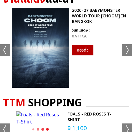
ลีดเดอร์ จองบิน เปิดใจว่า “ประเทศไทยเป็นประเทศที่มีความหมายลึก
2026–27 BABYMONSTER
ซึ้งต่อพวกเรา เป็นบ้านเกิดของพี่ยอร์ช เป็นที่แรกที่พวกเราได้ออก
WORLD TOUR [CHOOM] IN
รายการ ได้ขึ้นเวทีใหญ่ด้วย เพราะฉะนั้น POW HOUSE ในครั้งนี้พวก
BANGKOK
เราก็อยากแสดงให้เต็มที่ ระยะทางที่ไกลขนาดนี้แต่ก็ยังมีพาวเวอร์
วันที่แสดง :
มากมายที่คอยให้กำลังใจคอยสนับสนุนพวกเราอยู่ ผมรู้สึกขอบคุณ
07/11/26
ทุกคนจริงๆครับ” ส่วน ยอร์ช ที่คิดว่าตัวเองจะไม่ร้องไห้ “ปกติแล้วเวลา
ไปงานโรงเรียนผมจะบอกคุณพ่อคุณแม่ว่าอย่าร้องไห้ เพราะว่าถ้าผม
จองตั๋ว
เห็นก็จะร้องไห้ตาม แต่วันนี้เป็นวันแรกที่ผมยังไม่ทันได้เห็นพ่อแม่
ร้องไห้ น้ำตาผมก็ไหลออกมาเลย ขอบคุณทุกคนมากครับ ผมจะจดจำ
วันนี้ไปอีกนานเลยครับ”
ดงฮยอน “ขอเวลาให้ผมสักครู่ได้ไหมครับ อยากจะใช้เวลาเก็บภาพแต่ละ
ท่านที่มาในวันนี้ไว้ในสายตาของผมครับ นึกถึงตอนที่จะเป็นไอดอล
แรกๆ ครับ ภาพที่ผมวาดฝันไว้มันเปิดอยู่ข้างหน้าผมแล้ว ก็บอกเสมอ
TTM
SHOPPING
นะครับว่าการที่มีตัวตนของพาวเป็นเพราะพาวเวอร์ ผมขอขอบคุณพาว
เวอร์ทุกคนที่มีตัวตนอยู่เพื่อพวกเราครับ พอได้ดูวิดีโอเมื่อสักครู่นี้ก็พูด
RS
FOALS - RED ROSES T-
กับตัวเองเลยนะครับว่าไม่มีเหตุผลเลยนะที่ฉันจะไม่เต็มที่ ขอบคุณและ
SHIRT
รักนะครับ อายจังเลยครับ” ฮยอนบิน “ผมเป็นคนพูดอะไรแบบนี้ไม่
฿
1,100