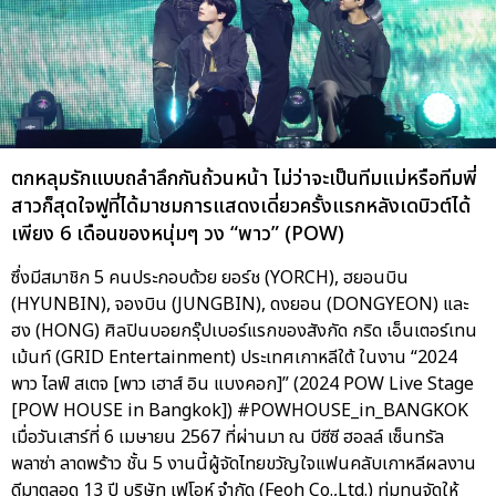
ตกหลุมรักแบบถลำลึกกันถ้วนหน้า ไม่ว่าจะเป็นทีมแม่หรือทีมพี่
สาวก็สุดใจฟูที่ได้มาชมการแสดงเดี่ยวครั้งแรกหลังเดบิวต์ได้
เพียง 6 เดือนของหนุ่มๆ วง “พาว” (POW)
ซึ่งมีสมาชิก 5 คนประกอบด้วย ยอร์ช (YORCH), ฮยอนบิน
(HYUNBIN), จองบิน (JUNGBIN), ดงยอน (DONGYEON) และ
ฮง (HONG) ศิลปินบอยกรุ๊ปเบอร์แรกของสังกัด กริด เอ็นเตอร์เทน
เม้นท์ (GRID Entertainment) ประเทศเกาหลีใต้ ในงาน “2024
พาว ไลฟ์ สเตจ [พาว เฮาส์ อิน แบงคอก]” (2024 POW Live Stage
[POW HOUSE in Bangkok]) #POWHOUSE_in_BANGKOK
เมื่อวันเสาร์ที่ 6 เมษายน 2567 ที่ผ่านมา ณ บีซีซี ฮอลล์ เซ็นทรัล
พลาซ่า ลาดพร้าว ชั้น 5 งานนี้ผู้จัดไทยขวัญใจแฟนคลับเกาหลีผลงาน
ดีมาตลอด 13 ปี บริษัท เฟโอห์ จำกัด (Feoh Co.,Ltd.) ทุ่มทุนจัดให้