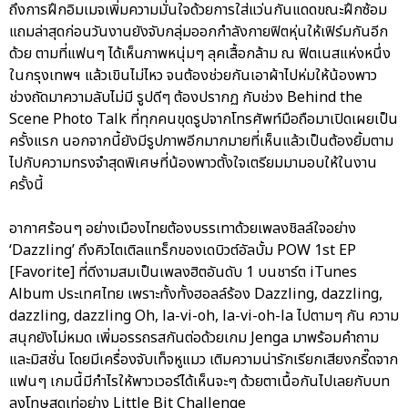
ถึงการฝึกอิมเมจเพิ่มความมั่นใจด้วยการใส่แว่นกันแดดขณะฝึกซ้อม
แถมล่าสุดก่อนวันงานยังจับกลุ่มออกกำลังกายฟิตหุ่นให้เฟิร์มกันอีก
ด้วย ตามที่แฟนๆ ได้เห็นภาพหนุ่มๆ ลุคเสื้อกล้าม ณ ฟิตเนสแห่งหนึ่ง
ในกรุงเทพฯ แล้วเขินไม่ไหว จนต้องช่วยกันเอาผ้าไปห่มให้น้องพาว
ช่วงถัดมาความลับไม่มี รูปดีๆ ต้องปรากฏ กับช่วง Behind the
Scene Photo Talk ที่ทุกคนขุดรูปจากโทรศัพท์มือถือมาเปิดเผยเป็น
ครั้งแรก นอกจากนี้ยังมีรูปภาพอีกมากมายที่เห็นแล้วเป็นต้องยิ้มตาม
ไปกับความทรงจำสุดพิเศษที่น้องพาวตั้งใจเตรียมมามอบให้ในงาน
ครั้งนี้
อากาศร้อนๆ อย่างเมืองไทยต้องบรรเทาด้วยเพลงชิลล์ใจอย่าง
‘Dazzling’ ถึงคิวไตเติลแทร็กของเดบิวต์อัลบั้ม POW 1st EP
[Favorite] ที่ดีงามสมเป็นเพลงฮิตอันดับ 1 บนชาร์ต iTunes
Album ประเทศไทย เพราะทั้งทั้งฮอลล์ร้อง Dazzling, dazzling,
dazzling, dazzling Oh, la-vi-oh, la-vi-oh-la ไปตามๆ กัน ความ
สนุกยังไม่หมด เพิ่มอรรถรสกันต่อด้วยเกม Jenga มาพร้อมคำถาม
และมิสชั่น โดยมีเครื่องจับเท็จหูแมว เติมความน่ารักเรียกเสียงกรี๊ดจาก
แฟนๆ เกมนี้มีกำไรให้พาวเวอร์ได้เห็นจะๆ ด้วยตาเนื้อกันไปเลยกับบท
ลงโทษสุดเท่อย่าง Little Bit Challenge