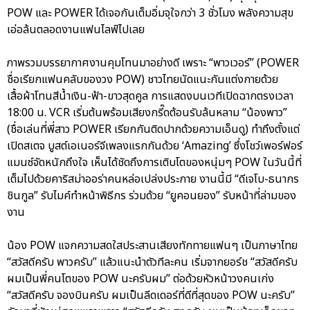
POW และ POWER ได้เจอกันเต็มอิ่มจุใจกว่า 3 ชั่วโมง พลังความสุข
เอ่อล้นตลอดงานแฟนไลฟ์ไปเลย
ภาพรวมบรรยากาศงานคุมโทนมาอย่างดี เพราะ “พาวเวอร์” (POWER
ชื่อเรียกแฟนคลับของวง POW) ชาวไทยนัดแนะกันแต่งกายด้วย
เสื้อผ้าโทนสีน้ำเงิน-ฟ้า-ขาวสุดคูล การแสดงบนเวทีเปิดฉากตรงเวลา
18:00 น. VCR เริ่มต้นพร้อมเสียงกรี๊ดต้อนรับล้นหลาม “น้องพาว”
(ชื่อเล่นที่พี่สาว POWER เรียกกันติดปากด้วยความเอ็นดู) ทำถึงตั้งแต่
เปิดสเตจ บูสต์เอเนอร์จีเพลงแรกกันด้วย ‘Amazing’ ซึ่งโชว์เพอร์ฟอร์
แมนซ์จัดหนักถึงใจ เห็นได้ชัดถึงการเติบโตของหนุ่มๆ POW ในวันนี้ที่
เต็มไปด้วยคาริสม่าออร่าคนหล่อเปล่งประกาย งานนี้มี “ดีเจโบ-ธนากร
ชินกูล” รับไมค์ทำหน้าพิธีกร ร่วมด้วย “ยูคอนยอง” รับหน้าที่ล่ามของ
งาน
น้อง POW แจกความสดใสประสานเสียงทักทายแฟนๆ เป็นภาษาไทย
“สวัสดีครับ พาวครับ” แล้วแนะนำตัวทีละคน เริ่มจากยอร์ช “สวัสดีครับ
ผมเป็นพี่คนโตของ POW นะครับผม” ต่อด้วยหัวหน้าวงคนเก่ง
“สวัสดีครับ จองบินครับ ผมเป็นลีดเดอร์ที่ดีที่สุดของ POW นะครับ”