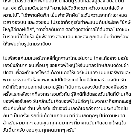
ให้พาวเวอร์ได้ถ่ายภาพกันอย่างน่าเอ็นดู รอบที่สองคู่ของ ฮยอนบิน
และ ฮง เริ่มเกมด้วยโจทย์ “ควายไล่ขวิดข้างขวา คว้าขวานมาไล่ขว้าง
ควายไป”, “เช้าฟาดผัดฟัก เย็นฟาดฟักผัด” ระดับความยากทำเอาหมด
เวลา จองบิน และ ดงยอน ไม่รอช้าทั้งคู่เร่งทำคะแนนกับประโยค “ยักษ์
ใหญ่ไล่ยักษ์เล็ก”, “ตาตี๋ตกต้นตาล ตอตำตูดตาตี๋ตายใต้ต้นตาล” เอาชนะ
ในรอบนี้ได้สำเร็จ ผู้แพ้อย่าง ฮยอนบิน และ ฮง ถูกเติมเต็มด้วยพร็อพ
ให้แฟนถ่ายรูปตามระเบียบ
ไม่เพียงแค่เมมเบอร์เกาหลีที่ถูกภาษาไทยเล่นงาน ไทยแท้อย่าง ยอร์ช
เองยังลำบาก จนเพื่อนๆ ขอแกงพี่ใหญ่ให้รับบทลงโทษสักนิดด้วยผ้า
ปิดตา เพื่อจะทำเซอร์ไพรส์เค้กวันเกิดให้ยอร์ชนั่นเอง เมมเบอร์พาวและ
พาวเวอร์ร่วมกันร้องเพลงแฮปปี้เบิร์ธเดย์ โดยมีลีดเดอร์ จองบิน รับ
หน้าที่ตัวแทนบอกกล่าวความรู้สึก “เป็นการฉลองวันเกิดของพี่ยอร์ช
ครั้งแรกหลังจากที่พวกเรารวมตัวกัน รู้สึกดีที่ได้ฉลองวันเกิดที่บ้านเกิด
ของพี่ยอร์ชเอง วันคล้ายวันเกิดของพี่ในปีถัดๆ ไปพวกเราก็อยากจะอยู่
ร่วมกับพี่นะ” ด้าน พี่ยอร์ช เจ้าของวันเกิดก็เผยถึงความประทับใจเช่น
กัน “เป็นครั้งแรกที่มีเค้กวันเกิดบนเวที วันเกิดทุกๆ ปีมีความหมาย
สำหรับผมมากๆ ขอบคุณทุกคนมากๆ ที่มางานวันเกิดขนาดใหญ่ใน
วันนี้นะครับ ขอบคุณทุกคนมากๆ ครับ”