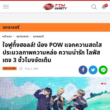
N
แกลเลอรี
หน้าแรก
exclusive
แกลเลอรี
ใจฟูท้้งฮอลล์! น้อง POW แจกความสดใส
ประมวลภาพความหล่อ ความน่ารัก ไลฟ์ส
เตจ 3 ชั่วโมงจัดเต็ม
EXCLUSIVE
: 10 เม.ย. 2567