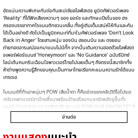
อัดแน่นความพิเศษกันต่อกับสเปเชียลไลฟ์สเตจ ยูนิตคัฟเวอร์เพลง
‘Reality’ ที่ได้ฟังเสียงหวานๆ ของ ยอร์ช และทักษะเปียโนของ ฮง
ครองบรรยากาศโรแมนติกชวนเคลิ้ม ทั้งคู่เติมเต็มเสน่ห์ให้กันและกัน
ได้เป็นอย่างดี ถัดไปเป็นยูนิตคนเท่ที่มาในคัฟเวอร์เพลง ‘Don’t Look
Back in Anger’ โดยสามหนุ่ม จองบิน ฮยอนบิน และ ดงยอน
ถ่ายทอดอารมณ์ออกมาแบบไม่มีกั๊ก จากนั้นเติมความฮอตด้วยไลฟ์สเต
จเพอร์ฟอร์แมนซ์ ‘Honeymoon’ และ ‘No Guidance’ ฉบับรีมิกซ์
ไลน์เต้นคมกริบเฉือนใจพาวเวอร์ไทยไปเลยเต็มๆ ถึงตรงนี้สมาชิกทั้ง
ห้าต่างพูดความรู้สึกขอบคุณเป็นภาษาไทยเรียกคะแนนความรักได้แบบ
เกรดเอ
โมเมนต์ที่ทำเอาหนุ่มๆ POW เสียน้ำตา ก็คือช่วงของคลิปวิดีโอโปรเจ
กต์จากพาวเวอร์ชาวไทยซึ่งมาพร้อมป้ายสโลแกนชาร์ตพลังชูขึ้นทั่ว
ฮอลล์ “지금부터 더 반짝반짝 빛나자 POW OUR FAVORITE” ที่
แปลได้ว่า “จากนี้ไปมาเปล่งประกายให้เจิดจ้าเลยนะ POW OUR
อ่านต่อ
FAVORITE” สร้างความตื้นตันใจกับพลังซัพพอร์ตที่แฟนๆ มอบให้
จน ฮง น้องเล็กระเบิดน้ำตาเป็นคนแรก ตามด้วย จองบิน และ ยอร์ช
งานแสดง
แนะนำ
ต่างขอบคุณกันและกันที่ร่วมเดินบนเส้นทางแห่งความสำเร็จในครั้งนี้