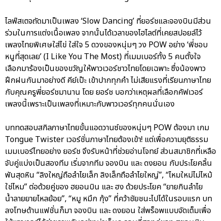
ไลฟ์สเตจถัดมาเป็นเพลง ‘Slow Dancing’ ที่ยอร์ชและจองบินมีส่วน
ร่วมในการแต่งเนื้อเพลง จากนั้นได้เวลาของไฮไลต์ที่เคยสปอยล์ไว้
เพลงไทยพิเศษใส่ไข่ ใส่ใจ 5 ดวงของหนุ่มๆ วง POW อย่าง ‘พี่ชอบ
หนูที่สุดเลย’ (I Like You The Most) ที่เมมเบอร์ทั้ง 5 คนตั้งใจ
เลือกมาร้องเป็นของขวัญให้พาวเวอร์ชาวไทยโดยเฉพาะ ซึ่งน้องพาว
ฝึกฝนกันมาอย่างดี คีย์เป๊ะ เข้าปากทุกคำ ไม่เสียแรงที่เรียนภาษาไทย
กับคุณครูพี่ยอร์ชมานาน โดย ยอร์ช บอกว่าเหตุผลที่เลือกคัฟเวอร์
เพลงนี้เพราะเป็นเพลงที่เหมาะกับพาวเวอร์ทุกคนนั่นเอง
บททดสอบสกิลภาษาไทยขั้นแอดวานซ์ของหนุ่มๆ POW ต้องมา เกม
Tongue Twister เวอร์ชั่นภาษาไทยต้องเข้า! แต่เพื่อความยุติธรรม
เมมเบอร์ไทยอย่าง ยอร์ช จึงรับหน้าที่ช่วยอ่านโจทย์ ส่วนสมาชิกที่เหลือ
จับคู่แบ่งเป็นสองทีม เริ่มจากทีม จองบิน และ ดงยอน กับประโยคลิ้น
พันสุดหิน “ลิงใหญ่ถือลำไยเล็ก ลิงเล็กถือลำไยใหญ่”, “ไหมใหม่ไม่ไหม้
ใช่ไหม” ต่อด้วยคู่ของ ฮยอนบิน และ ฮง ด้วยประโยค “ยายกินลำไย
น้ำลายยายไหลย้อย”, “หมู หมึก กุ้ง” ที่คว้าชัยชนะไปได้ในรอบแรก บท
ลงโทษด้านแฟชั่นก็มา จองบิน และ ดงยอน ใส่พร็อพแบบจัดเต็มเพื่อ