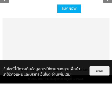
เก่งเหมือนคนอื่น จะเขินนิดหน่อยนะครับ ครั้งแรกที่ผมมาเมืองไทย
ได้รับความทรงจำที่ดีและมีความพิเศษกลับไป ก่อนที่จะมาก็คิดว่าจะได้
BUY NOW
เจอพาวเวอร์และได้สร้างความทรงจำดีๆกลับไป แต่พอได้มาเจอจริงๆ
ก็ได้รับความทรงจำดีๆ จริงๆ รู้สึกดีมากเลยครับ พวกเราจะคอยอยู่ข้าง
ทุกๆ คนเสมอเลยนะครับ เพราะฉะนั้นในเดือนเมษายน POW NOW
#IRL in LA ขอฝากด้วยนะครับ” ปิดท้ายที่ ฮง “จริงๆ ผมเป็นคนที่ไม่
ค่อยมีน้ำตานะครับ พี่ๆ ก็น่าจะทราบ ผมเองก็ไม่ค่อยได้เสียน้ำตาต่อ
หน้าพี่ๆ รวมถึงที่บริษัทด้วย วันนี้ก็คิดว่าจะไม่เสียน้ำตาแน่ๆ แต่สารภาพ
ว่าผมเกือบจะร้องไห้ตั้งแต่ตอนที่มีวิดีโอเปิดตัวแล้วครับ พยายามจะกลั้น
ไว้และร้องเพลง Amazing หวังว่าจะมีโอกาสมาเจอกับพาวเวอร์ไทยใน
โอกาสต่อๆ ไป มีเพียงแค่คำว่าขอบคุณเท่านั้นครับที่ทำให้พวกเราได้
เจิดจรัสเพราะทุกคนครับ”
เว็บไซต์นี้มีการเก็บข้อมูลการใช้งานของคุณเพื่อนำ
เกี่ยวกับเรา
ติดต่อลงโฆษณา
ติดต่อเรา
ตกลง
มาใช้วางแผนและบริหารเว็บไซต์
อ่านเพิ่มเติม
เดินทางมาถึงช่วงสุดท้ายกับซิงเกิลล่าสุด ‘Valentine’ เพลงรักสไตล์
© 2026
THAITICKETMAJOR
All Rights Reserved.
POW ที่อัดแน่นไปด้วยเพอร์ฟอร์แมนซ์ระดับเทพ บวกกับ ‘Favorite’
(Band Ver.) ที่พาวและพาวเวอร์ได้ร่วมร้องไปด้วยกันมันช่างดีต่อใจ
แกลเลอรี
แนะนำ
งานนี้แฟนคลับเซอร์ไพรส์มา-ศิลปินเซอร์ไพรส์กลับไม่โกง ห้าหนุ่ม
POW ลงจากเวทีบุกเข้าประชิดตัวแฟนๆ ในเพลง ‘Valentine’ (Rock
"ขอบคุณที่ไม่ทิ้งกัน" ประมวลภาพ
Ver.) เดินแจกลูกบอลพร้อมลายเซ็นด้วยมือตัวเองกันอย่างสนุกสนาน
คอนเสิร์ตเต็มรูปแบบครั้งแรกของ