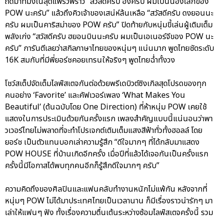
ถัดมาที่มังเน่สุดแพรวพราว “สวัสดีครับ ฮงครับ ผมเป็นน้องเล็กของ
POW นะครับ” แล้วถึงคิวเจ้าของเสน่ห์ล้นเหลือ “สวัสดีครับ ดงยอนนะ
ครับ ผมเป็นคาริสม่าของ POW ครับ” ปิดท้ายกับหนุ่มขี้เล่นผู้เติมเต็ม
พลังเก่ง “สวัสดีครับ ฮยอนบินนะครับ ผมเป็นเอเนอร์จีของ POW นะ
ครับ” การันตีเลยว่าสกิลภาษาไทยของหนุ่มๆ แน่นมาก พูดไทยชัดระดับ
16K สมกับที่มีพี่ยอร์ชคอยเทรนให้จริงๆ พูดไทยฉ่ำทั้งวง
โชว์สเต็ปจัดเต็มไลฟ์สเตจกันต่อด้วยพรีเดบิวต์ซิงเกิลสุดโปรดของทุก
คนอย่าง ‘Favorite’ และคัฟเวอร์เพลง ‘What Makes You
Beautiful’ (ต้นฉบับโดย One Direction) ที่ห้าหนุ่ม POW เคยใช้
แสดงในการประเมินด้วยกันครั้งแรก เพลงสำคัญแบบนี้แน่นอนว่าพา
วเวอร์ไทยไม่พลาดที่จะทำโปรเจกต์เติมเต็มแสงสีฟ้าทั่วทั้งฮอลล์ โดย
ยอร์ช เป็นตัวแทนบอกเล่าความรู้สึก “ดีใจมากๆ ที่ได้กลับมาแสดง
POW HOUSE ที่บ้านเกิดอีกครั้ง เมื่อปีที่แล้วได้เจอกันเป็นครั้งแรก
ครั้งนี้มีโอกาสได้พบทุกคนอีกก็รู้สึกดีใจมากๆ ครับ”
ความคิดถึงของศิลปินและแฟนคลับทำงานหนักไม่แพ้กัน หลังจากที่
หนุ่มๆ POW ไม่ได้มาประเทศไทยเป็นเวลานาน ก็มีเรื่องราวน่ารักๆ มา
เล่าให้แฟนๆ ฟัง ทั้งเรื่องความตื่นเต้นระหว่างซ้อมไลฟ์สเตจครั้งนี้ รวม